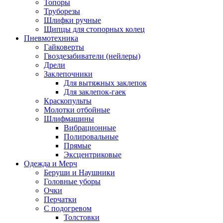
Топоры
Труборезы
Шлифки ручные
Щипцы для стопорных колец
Пневмотехника
Гайковерты
Гвоздезабиватели (нейлеры)
Дрели
Заклепочники
Для вытяжных заклепок
Для заклепок-гаек
Краскопульты
Молотки отбойные
Шлифмашины
Вибрационные
Полировальные
Прямые
Эксцентриковые
Одежда и Мерч
Беруши и Наушники
Головные уборы
Очки
Перчатки
С подогревом
Толстовки