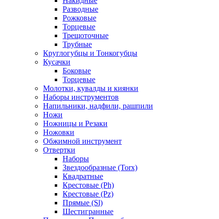
Накидные
Разводные
Рожковые
Торцевые
Трещоточные
Трубные
Круглогубцы и Тонкогубцы
Кусачки
Боковые
Торцевые
Молотки, кувалды и киянки
Наборы инструментов
Напильники, надфили, рашпили
Ножи
Ножницы и Резаки
Ножовки
Обжимной инструмент
Отвертки
Наборы
Звездообразные (Torx)
Квадратные
Крестовые (Ph)
Крестовые (Pz)
Прямые (Sl)
Шестигранные