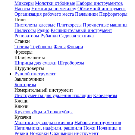
Миксеры
Молотки отбойные
Наборы инструментов
Насосы
Ножницы по металлу
Обжимной инструмент
Организация рабочего места
Паяльники
Перфораторы
Пилы
Пистолеты клеевые
Плиткорезы
Прочистные машины
Пылесосы
Радио
Расширительный инструмент
Реноваторы
Рубанки
Садовая техника
Станки
Точила
Труборезы
Фены
Фонари
Фрезеры
Шлифмашины
Шприцы для смазки
Штроборезы
Шуруповерты
Ручной инструмент
Заклепочники
Болторезы
Измерительный инструмент
Инструменты для удаления изоляции
Кабелерезы
Клещи
Ключи
Круглогубцы и Тонкогубцы
Кусачки
Молотки, кувалды и киянки
Наборы инструментов
Напильники, надфили, рашпили
Ножи
Ножницы и
Резаки
Ножовки
Обжимной инструмент