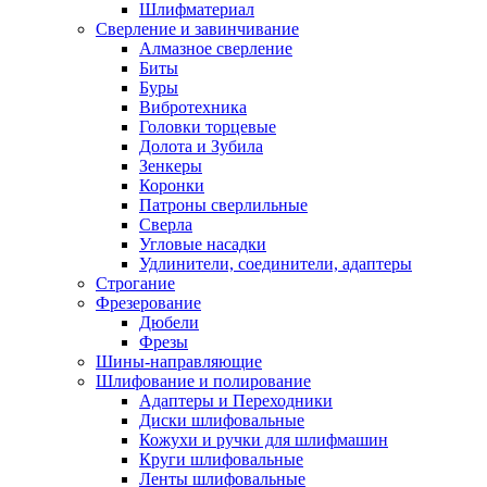
Шлифматериал
Сверление и завинчивание
Алмазное сверление
Биты
Буры
Вибротехника
Головки торцевые
Долота и Зубила
Зенкеры
Коронки
Патроны сверлильные
Сверла
Угловые насадки
Удлинители, соединители, адаптеры
Строгание
Фрезерование
Дюбели
Фрезы
Шины-направляющие
Шлифование и полирование
Адаптеры и Переходники
Диски шлифовальные
Кожухи и ручки для шлифмашин
Круги шлифовальные
Ленты шлифовальные