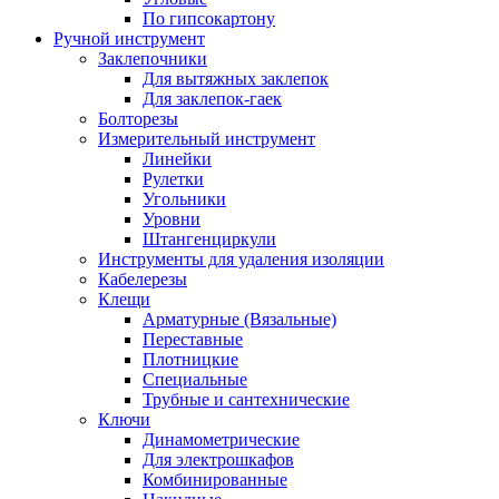
По гипсокартону
Ручной инструмент
Заклепочники
Для вытяжных заклепок
Для заклепок-гаек
Болторезы
Измерительный инструмент
Линейки
Рулетки
Угольники
Уровни
Штангенциркули
Инструменты для удаления изоляции
Кабелерезы
Клещи
Арматурные (Вязальные)
Переставные
Плотницкие
Специальные
Трубные и сантехнические
Ключи
Динамометрические
Для электрошкафов
Комбинированные