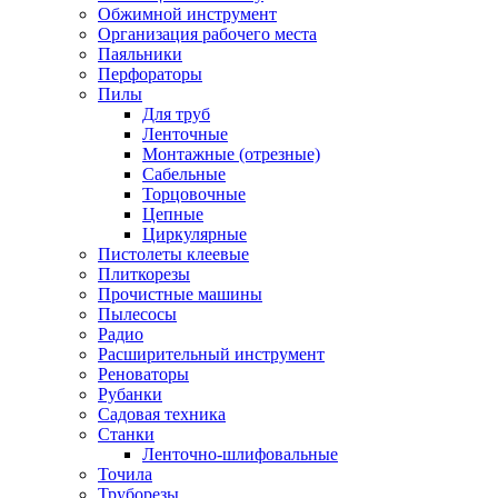
Обжимной инструмент
Организация рабочего места
Паяльники
Перфораторы
Пилы
Для труб
Ленточные
Монтажные (отрезные)
Сабельные
Торцовочные
Цепные
Циркулярные
Пистолеты клеевые
Плиткорезы
Прочистные машины
Пылесосы
Радио
Расширительный инструмент
Реноваторы
Рубанки
Садовая техника
Станки
Ленточно-шлифовальные
Точила
Труборезы