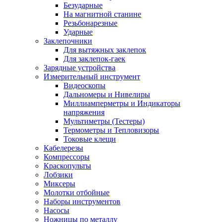
Безударные
На магнитной станине
Резьбонарезные
Ударные
Заклепочники
Для вытяжных заклепок
Для заклепок-гаек
Зарядные устройства
Измерительный инструмент
Видеоскопы
Дальномеры и Нивелиры
Миллиамперметры и Индикаторы
напряжения
Мультиметры (Тестеры)
Термометры и Тепловизоры
Токовые клещи
Кабелерезы
Компрессоры
Краскопульты
Лобзики
Миксеры
Молотки отбойные
Наборы инструментов
Насосы
Ножницы по металлу