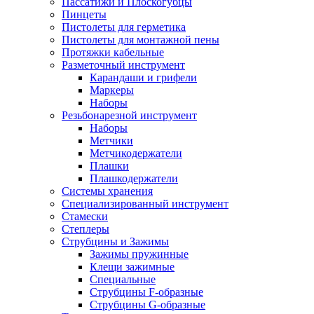
Пассатижи и Плоскогубцы
Пинцеты
Пистолеты для герметика
Пистолеты для монтажной пены
Протяжки кабельные
Разметочный инструмент
Карандаши и грифели
Маркеры
Наборы
Резьбонарезной инструмент
Наборы
Метчики
Метчикодержатели
Плашки
Плашкодержатели
Системы хранения
Специализированный инструмент
Стамески
Степлеры
Струбцины и Зажимы
Зажимы пружинные
Клещи зажимные
Специальные
Струбцины F-образные
Струбцины G-образные