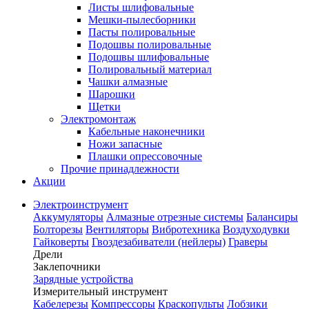
Листы шлифовальные
Мешки-пылесборники
Пасты полировальные
Подошвы полировальные
Подошвы шлифовальные
Полировальный материал
Чашки алмазные
Шарошки
Щетки
Электромонтаж
Кабельные наконечники
Ножи запасные
Плашки опрессовочные
Прочие принадлежности
Акции
Электроинструмент
Аккумуляторы
Алмазные отрезные системы
Балансиры
Болторезы
Вентиляторы
Вибротехника
Воздуходувки
Гайковерты
Гвоздезабиватели (нейлеры)
Граверы
Дрели
Заклепочники
Зарядные устройства
Измерительный инструмент
Кабелерезы
Компрессоры
Краскопульты
Лобзики