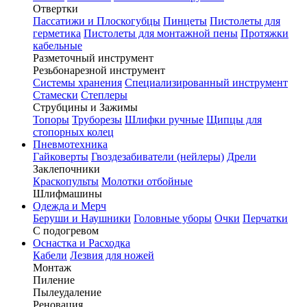
Отвертки
Пассатижи и Плоскогубцы
Пинцеты
Пистолеты для
герметика
Пистолеты для монтажной пены
Протяжки
кабельные
Разметочный инструмент
Резьбонарезной инструмент
Системы хранения
Специализированный инструмент
Стамески
Степлеры
Струбцины и Зажимы
Топоры
Труборезы
Шлифки ручные
Щипцы для
стопорных колец
Пневмотехника
Гайковерты
Гвоздезабиватели (нейлеры)
Дрели
Заклепочники
Краскопульты
Молотки отбойные
Шлифмашины
Одежда и Мерч
Беруши и Наушники
Головные уборы
Очки
Перчатки
С подогревом
Оснастка и Расходка
Кабели
Лезвия для ножей
Монтаж
Пиление
Пылеудаление
Реновация