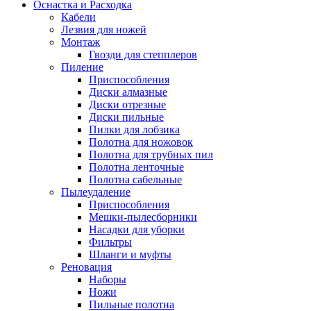
Оснастка и Расходка
Кабели
Лезвия для ножей
Монтаж
Гвозди для степплеров
Пиление
Приспособления
Диски алмазные
Диски отрезные
Диски пильные
Пилки для лобзика
Полотна для ножовок
Полотна для трубных пил
Полотна ленточные
Полотна сабельные
Пылеудаление
Приспособления
Мешки-пылесборники
Насадки для уборки
Фильтры
Шланги и муфты
Реновация
Наборы
Ножи
Пильные полотна