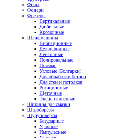
Фены
Фонари
Фрезеры
Вертикальные
Дюбельные
Кромочные
Шлифмашины
Вибрационные
Дельтавидные
Ленточные
Полировальные
Прямые
Угловые (Болгарки)
Для обработки бетона
Для стен и потолков
Ротационные
Щеточные
Эксцентриковые
Шприцы для смазки
Штроборезы
Шуруповерты
Безударные
Ударные
Импульсные
Угловые