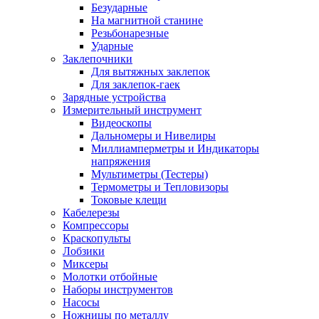
Безударные
На магнитной станине
Резьбонарезные
Ударные
Заклепочники
Для вытяжных заклепок
Для заклепок-гаек
Зарядные устройства
Измерительный инструмент
Видеоскопы
Дальномеры и Нивелиры
Миллиамперметры и Индикаторы
напряжения
Мультиметры (Тестеры)
Термометры и Тепловизоры
Токовые клещи
Кабелерезы
Компрессоры
Краскопульты
Лобзики
Миксеры
Молотки отбойные
Наборы инструментов
Насосы
Ножницы по металлу