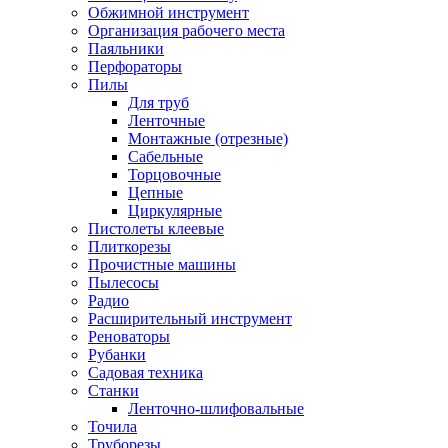
Обжимной инструмент
Организация рабочего места
Паяльники
Перфораторы
Пилы
Для труб
Ленточные
Монтажные (отрезные)
Сабельные
Торцовочные
Цепные
Циркулярные
Пистолеты клеевые
Плиткорезы
Прочистные машины
Пылесосы
Радио
Расширительный инструмент
Реноваторы
Рубанки
Садовая техника
Станки
Ленточно-шлифовальные
Точила
Труборезы