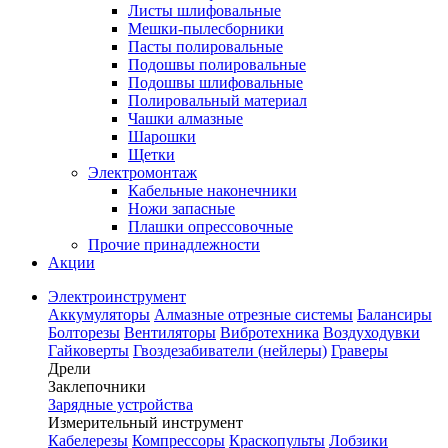
Листы шлифовальные
Мешки-пылесборники
Пасты полировальные
Подошвы полировальные
Подошвы шлифовальные
Полировальный материал
Чашки алмазные
Шарошки
Щетки
Электромонтаж
Кабельные наконечники
Ножи запасные
Плашки опрессовочные
Прочие принадлежности
Акции
Электроинструмент
Аккумуляторы
Алмазные отрезные системы
Балансиры
Болторезы
Вентиляторы
Вибротехника
Воздуходувки
Гайковерты
Гвоздезабиватели (нейлеры)
Граверы
Дрели
Заклепочники
Зарядные устройства
Измерительный инструмент
Кабелерезы
Компрессоры
Краскопульты
Лобзики