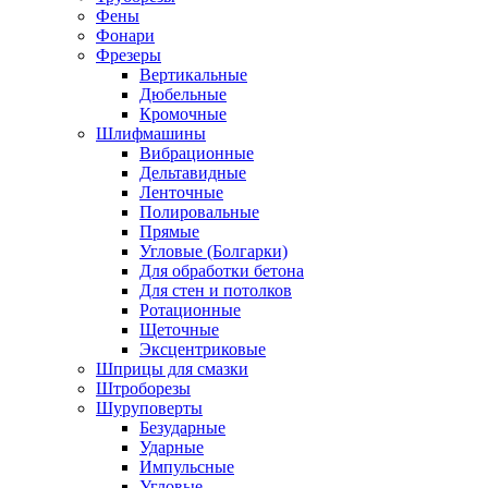
Фены
Фонари
Фрезеры
Вертикальные
Дюбельные
Кромочные
Шлифмашины
Вибрационные
Дельтавидные
Ленточные
Полировальные
Прямые
Угловые (Болгарки)
Для обработки бетона
Для стен и потолков
Ротационные
Щеточные
Эксцентриковые
Шприцы для смазки
Штроборезы
Шуруповерты
Безударные
Ударные
Импульсные
Угловые