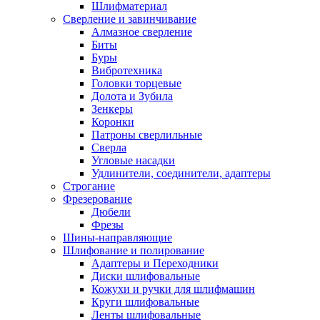
Шлифматериал
Сверление и завинчивание
Алмазное сверление
Биты
Буры
Вибротехника
Головки торцевые
Долота и Зубила
Зенкеры
Коронки
Патроны сверлильные
Сверла
Угловые насадки
Удлинители, соединители, адаптеры
Строгание
Фрезерование
Дюбели
Фрезы
Шины-направляющие
Шлифование и полирование
Адаптеры и Переходники
Диски шлифовальные
Кожухи и ручки для шлифмашин
Круги шлифовальные
Ленты шлифовальные