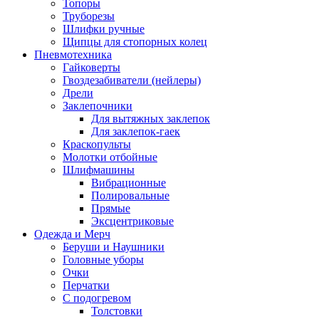
Топоры
Труборезы
Шлифки ручные
Щипцы для стопорных колец
Пневмотехника
Гайковерты
Гвоздезабиватели (нейлеры)
Дрели
Заклепочники
Для вытяжных заклепок
Для заклепок-гаек
Краскопульты
Молотки отбойные
Шлифмашины
Вибрационные
Полировальные
Прямые
Эксцентриковые
Одежда и Мерч
Беруши и Наушники
Головные уборы
Очки
Перчатки
С подогревом
Толстовки