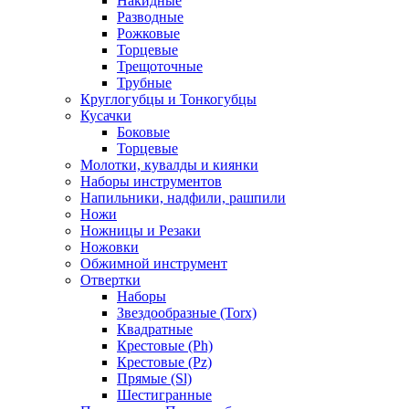
Накидные
Разводные
Рожковые
Торцевые
Трещоточные
Трубные
Круглогубцы и Тонкогубцы
Кусачки
Боковые
Торцевые
Молотки, кувалды и киянки
Наборы инструментов
Напильники, надфили, рашпили
Ножи
Ножницы и Резаки
Ножовки
Обжимной инструмент
Отвертки
Наборы
Звездообразные (Torx)
Квадратные
Крестовые (Ph)
Крестовые (Pz)
Прямые (Sl)
Шестигранные