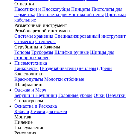
Отвертки
Пассатижи и Плоскогубцы
Пинцеты
Пистолеты для
герметика
Пистолеты для монтажной пены
Протяжки
кабельные
Разметочный инструмент
Резьбонарезной инструмент
Системы хранения
Специализированный инструмент
Стамески
Степлеры
Струбцины и Зажимы
Топоры
Труборезы
Шлифки ручные
Щипцы для
стопорных колец
Пневмотехника
Гайковерты
Гвоздезабиватели (нейлеры)
Дрели
Заклепочники
Краскопульты
Молотки отбойные
Шлифмашины
Одежда и Мерч
Беруши и Наушники
Головные уборы
Очки
Перчатки
С подогревом
Оснастка и Расходка
Кабели
Лезвия для ножей
Монтаж
Пиление
Пылеудаление
Реновация