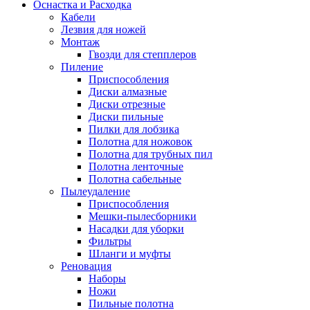
Оснастка и Расходка
Кабели
Лезвия для ножей
Монтаж
Гвозди для степплеров
Пиление
Приспособления
Диски алмазные
Диски отрезные
Диски пильные
Пилки для лобзика
Полотна для ножовок
Полотна для трубных пил
Полотна ленточные
Полотна сабельные
Пылеудаление
Приспособления
Мешки-пылесборники
Насадки для уборки
Фильтры
Шланги и муфты
Реновация
Наборы
Ножи
Пильные полотна