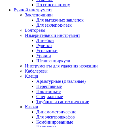
По гипсокартону
Ручной инструмент
Заклепочники
Для вытяжных заклепок
Для заклепок-гаек
Болторезы
Измерительный инструмент
Линейки
Рулетки
Угольники
Уровни
Штангенциркули
Инструменты для удаления изоляции
Кабелерезы
Клещи
Арматурные (Вязальные)
Переставные
Плотницкие
Специальные
Трубные и сантехнические
Ключи
Динамометрические
Для электрошкафов
Комбинированные