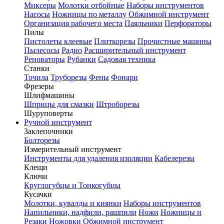
Миксеры
Молотки отбойные
Наборы инструментов
Насосы
Ножницы по металлу
Обжимной инструмент
Организация рабочего места
Паяльники
Перфораторы
Пилы
Пистолеты клеевые
Плиткорезы
Прочистные машины
Пылесосы
Радио
Расширительный инструмент
Реноваторы
Рубанки
Садовая техника
Станки
Точила
Труборезы
Фены
Фонари
Фрезеры
Шлифмашины
Шприцы для смазки
Штроборезы
Шуруповерты
Ручной инструмент
Заклепочники
Болторезы
Измерительный инструмент
Инструменты для удаления изоляции
Кабелерезы
Клещи
Ключи
Круглогубцы и Тонкогубцы
Кусачки
Молотки, кувалды и киянки
Наборы инструментов
Напильники, надфили, рашпили
Ножи
Ножницы и
Резаки
Ножовки
Обжимной инструмент