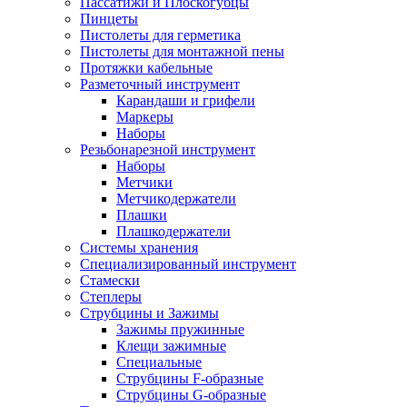
Пассатижи и Плоскогубцы
Пинцеты
Пистолеты для герметика
Пистолеты для монтажной пены
Протяжки кабельные
Разметочный инструмент
Карандаши и грифели
Маркеры
Наборы
Резьбонарезной инструмент
Наборы
Метчики
Метчикодержатели
Плашки
Плашкодержатели
Системы хранения
Специализированный инструмент
Стамески
Степлеры
Струбцины и Зажимы
Зажимы пружинные
Клещи зажимные
Специальные
Струбцины F-образные
Струбцины G-образные