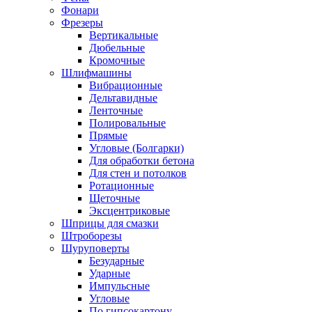
Фонари
Фрезеры
Вертикальные
Дюбельные
Кромочные
Шлифмашины
Вибрационные
Дельтавидные
Ленточные
Полировальные
Прямые
Угловые (Болгарки)
Для обработки бетона
Для стен и потолков
Ротационные
Щеточные
Эксцентриковые
Шприцы для смазки
Штроборезы
Шуруповерты
Безударные
Ударные
Импульсные
Угловые
По гипсокартону