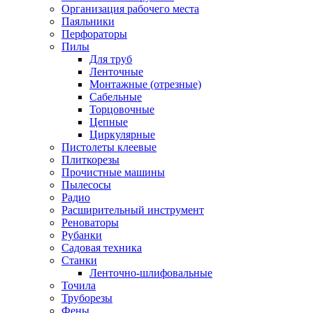
Организация рабочего места
Паяльники
Перфораторы
Пилы
Для труб
Ленточные
Монтажные (отрезные)
Сабельные
Торцовочные
Цепные
Циркулярные
Пистолеты клеевые
Плиткорезы
Прочистные машины
Пылесосы
Радио
Расширительный инструмент
Реноваторы
Рубанки
Садовая техника
Станки
Ленточно-шлифовальные
Точила
Труборезы
Фены