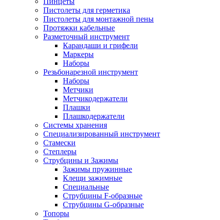
Пинцеты
Пистолеты для герметика
Пистолеты для монтажной пены
Протяжки кабельные
Разметочный инструмент
Карандаши и грифели
Маркеры
Наборы
Резьбонарезной инструмент
Наборы
Метчики
Метчикодержатели
Плашки
Плашкодержатели
Системы хранения
Специализированный инструмент
Стамески
Степлеры
Струбцины и Зажимы
Зажимы пружинные
Клещи зажимные
Специальные
Струбцины F-образные
Струбцины G-образные
Топоры