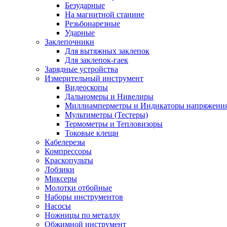
Безударные
На магнитной станине
Резьбонарезные
Ударные
Заклепочники
Для вытяжных заклепок
Для заклепок-гаек
Зарядные устройства
Измерительный инструмент
Видеоскопы
Дальномеры и Нивелиры
Миллиамперметры и Индикаторы напряжени
Мультиметры (Тестеры)
Термометры и Тепловизоры
Токовые клещи
Кабелерезы
Компрессоры
Краскопульты
Лобзики
Миксеры
Молотки отбойные
Наборы инструментов
Насосы
Ножницы по металлу
Обжимной инструмент