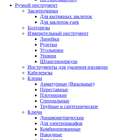
Ручной инструмент
Заклепочники
Для вытяжных заклепок
Для заклепок-гаек
Болторезы
Измерительный инструмент
Линейки
Рулетки
Угольники
Уровни
Штангенциркули
Инструменты для удаления изоляции
Кабелерезы
Клещи
Арматурные (Вязальные)
Переставные
Плотницкие
Специальные
Трубные и сантехнические
Ключи
Динамометрические
Для электрошкафов
Комбинированные
Накидные