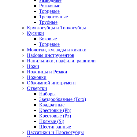
Разводные
Рожковые
Торцевые
Трещоточные
Трубные
Круглогубцы и Тонкогубцы
Кусачки
Боковые
Торцевые
Молотки, кувалды и киянки
Наборы инструментов
Напильники, надфили, рашпили
Ножи
Ножницы и Резаки
Ножовки
Обжимной инструмент
Отвертки
Наборы
Звездообразные (Torx)
Квадратные
Крестовые (Ph)
Крестовые (Pz)
Прямые (Sl)
Шестигранные
Пассатижи и Плоскогубцы