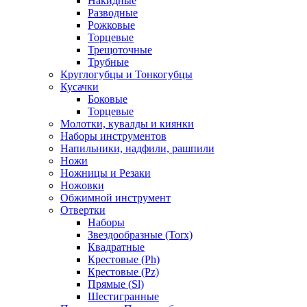
Накидные
Разводные
Рожковые
Торцевые
Трещоточные
Трубные
Круглогубцы и Тонкогубцы
Кусачки
Боковые
Торцевые
Молотки, кувалды и киянки
Наборы инструментов
Напильники, надфили, рашпили
Ножи
Ножницы и Резаки
Ножовки
Обжимной инструмент
Отвертки
Наборы
Звездообразные (Torx)
Квадратные
Крестовые (Ph)
Крестовые (Pz)
Прямые (Sl)
Шестигранные