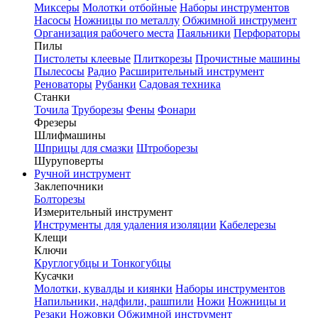
Миксеры
Молотки отбойные
Наборы инструментов
Насосы
Ножницы по металлу
Обжимной инструмент
Организация рабочего места
Паяльники
Перфораторы
Пилы
Пистолеты клеевые
Плиткорезы
Прочистные машины
Пылесосы
Радио
Расширительный инструмент
Реноваторы
Рубанки
Садовая техника
Станки
Точила
Труборезы
Фены
Фонари
Фрезеры
Шлифмашины
Шприцы для смазки
Штроборезы
Шуруповерты
Ручной инструмент
Заклепочники
Болторезы
Измерительный инструмент
Инструменты для удаления изоляции
Кабелерезы
Клещи
Ключи
Круглогубцы и Тонкогубцы
Кусачки
Молотки, кувалды и киянки
Наборы инструментов
Напильники, надфили, рашпили
Ножи
Ножницы и
Резаки
Ножовки
Обжимной инструмент