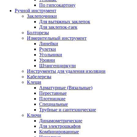
По гипсокартону
Ручной инструмент
Заклепочники
Для вытяжных заклепок
Для заклепок-гаек
Болторезы
Измерительный инструмент
Линейки
Рулетки
Угольники
Уровни
Штангенциркули
Инструменты для удаления изоляции
Кабелерезы
Клещи
Арматурные (Вязальные)
Переставные
Плотницкие
Специальные
Трубные и сантехнические
Ключи
Динамометрические
Для электрошкафов
Комбинированные