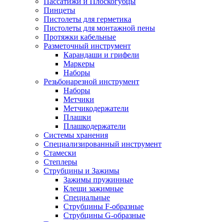
Пассатижи и Плоскогубцы
Пинцеты
Пистолеты для герметика
Пистолеты для монтажной пены
Протяжки кабельные
Разметочный инструмент
Карандаши и грифели
Маркеры
Наборы
Резьбонарезной инструмент
Наборы
Метчики
Метчикодержатели
Плашки
Плашкодержатели
Системы хранения
Специализированный инструмент
Стамески
Степлеры
Струбцины и Зажимы
Зажимы пружинные
Клещи зажимные
Специальные
Струбцины F-образные
Струбцины G-образные