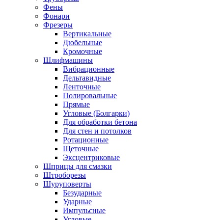
Фены
Фонари
Фрезеры
Вертикальные
Дюбельные
Кромочные
Шлифмашины
Вибрационные
Дельтавидные
Ленточные
Полировальные
Прямые
Угловые (Болгарки)
Для обработки бетона
Для стен и потолков
Ротационные
Щеточные
Эксцентриковые
Шприцы для смазки
Штроборезы
Шуруповерты
Безударные
Ударные
Импульсные
Угловые