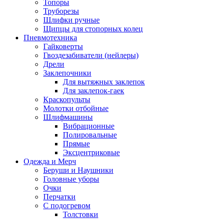
Топоры
Труборезы
Шлифки ручные
Щипцы для стопорных колец
Пневмотехника
Гайковерты
Гвоздезабиватели (нейлеры)
Дрели
Заклепочники
Для вытяжных заклепок
Для заклепок-гаек
Краскопульты
Молотки отбойные
Шлифмашины
Вибрационные
Полировальные
Прямые
Эксцентриковые
Одежда и Мерч
Беруши и Наушники
Головные уборы
Очки
Перчатки
С подогревом
Толстовки