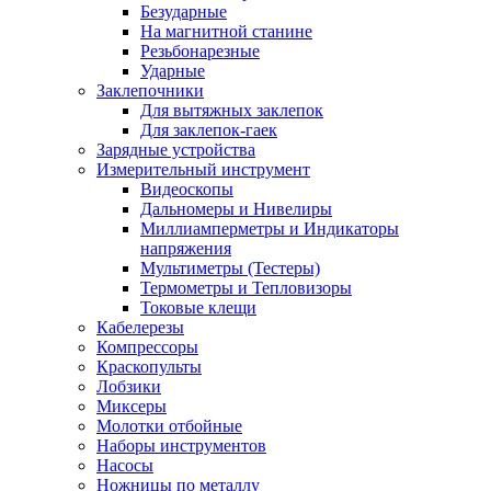
Безударные
На магнитной станине
Резьбонарезные
Ударные
Заклепочники
Для вытяжных заклепок
Для заклепок-гаек
Зарядные устройства
Измерительный инструмент
Видеоскопы
Дальномеры и Нивелиры
Миллиамперметры и Индикаторы
напряжения
Мультиметры (Тестеры)
Термометры и Тепловизоры
Токовые клещи
Кабелерезы
Компрессоры
Краскопульты
Лобзики
Миксеры
Молотки отбойные
Наборы инструментов
Насосы
Ножницы по металлу