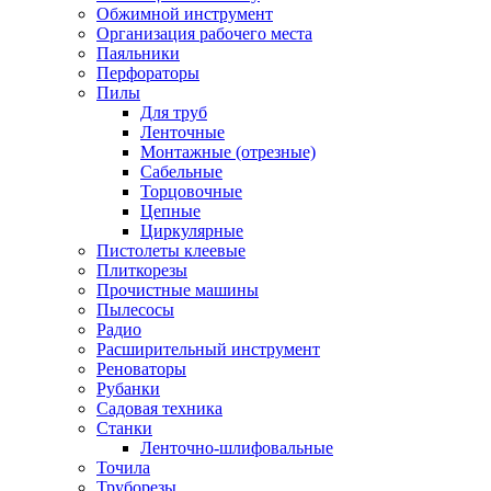
Обжимной инструмент
Организация рабочего места
Паяльники
Перфораторы
Пилы
Для труб
Ленточные
Монтажные (отрезные)
Сабельные
Торцовочные
Цепные
Циркулярные
Пистолеты клеевые
Плиткорезы
Прочистные машины
Пылесосы
Радио
Расширительный инструмент
Реноваторы
Рубанки
Садовая техника
Станки
Ленточно-шлифовальные
Точила
Труборезы