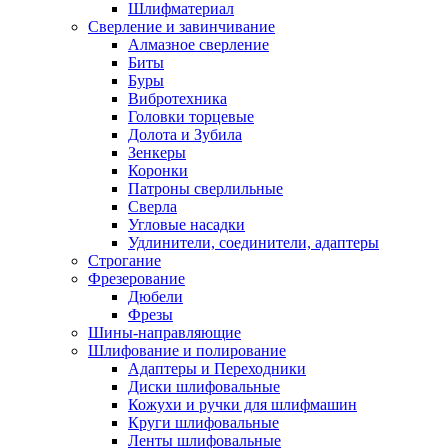
Шлифматериал
Сверление и завинчивание
Алмазное сверление
Биты
Буры
Вибротехника
Головки торцевые
Долота и Зубила
Зенкеры
Коронки
Патроны сверлильные
Сверла
Угловые насадки
Удлинители, соединители, адаптеры
Строгание
Фрезерование
Дюбели
Фрезы
Шины-направляющие
Шлифование и полирование
Адаптеры и Переходники
Диски шлифовальные
Кожухи и ручки для шлифмашин
Круги шлифовальные
Ленты шлифовальные