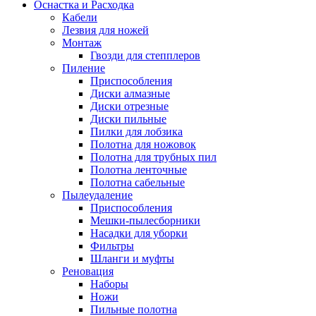
Оснастка и Расходка
Кабели
Лезвия для ножей
Монтаж
Гвозди для степплеров
Пиление
Приспособления
Диски алмазные
Диски отрезные
Диски пильные
Пилки для лобзика
Полотна для ножовок
Полотна для трубных пил
Полотна ленточные
Полотна сабельные
Пылеудаление
Приспособления
Мешки-пылесборники
Насадки для уборки
Фильтры
Шланги и муфты
Реновация
Наборы
Ножи
Пильные полотна