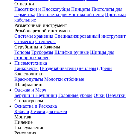
Отвертки
Пассатижи и Плоскогубцы
Пинцеты
Пистолеты для
герметика
Пистолеты для монтажной пены
Протяжки
кабельные
Разметочный инструмент
Резьбонарезной инструмент
Системы хранения
Специализированный инструмент
Стамески
Степлеры
Струбцины и Зажимы
Топоры
Труборезы
Шлифки ручные
Щипцы для
стопорных колец
Пневмотехника
Гайковерты
Гвоздезабиватели (нейлеры)
Дрели
Заклепочники
Краскопульты
Молотки отбойные
Шлифмашины
Одежда и Мерч
Беруши и Наушники
Головные уборы
Очки
Перчатки
С подогревом
Оснастка и Расходка
Кабели
Лезвия для ножей
Монтаж
Пиление
Пылеудаление
Реновация