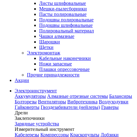
Листы шлифовальные
Мешки-пылесборники
Пасты полировальные
Подошвы полировальные
Подошвы шлифовальные
Полировальный материал
Чашки алмазные
Шарошки
Щетки
Электромонтаж
Кабельные наконечники
Ножи запасные
Плашки опрессовочные
Прочие принадлежности
Акции
Электроинструмент
Аккумуляторы
Алмазные отрезные системы
Балансиры
Болторезы
Вентиляторы
Вибротехника
Воздуходувки
Гайковерты
Гвоздезабиватели (нейлеры)
Граверы
Дрели
Заклепочники
Зарядные устройства
Измерительный инструмент
Кабелерезы
Компрессоры
Краскопульты
Лобзики