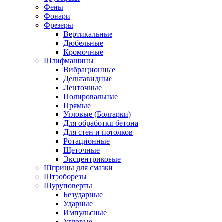
Фены
Фонари
Фрезеры
Вертикальные
Дюбельные
Кромочные
Шлифмашины
Вибрационные
Дельтавидные
Ленточные
Полировальные
Прямые
Угловые (Болгарки)
Для обработки бетона
Для стен и потолков
Ротационные
Щеточные
Эксцентриковые
Шприцы для смазки
Штроборезы
Шуруповерты
Безударные
Ударные
Импульсные
Угловые