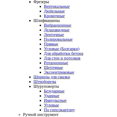
Фрезеры
Вертикальные
Дюбельные
Кромочные
Шлифмашины
Вибрационные
Дельтавидные
Ленточные
Полировальные
Прямые
Угловые (Болгарки)
Для обработки бетона
Для стен и потолков
Ротационные
Щеточные
Эксцентриковые
Шприцы для смазки
Штроборезы
Шуруповерты
Безударные
Ударные
Импульсные
Угловые
По гипсокартону
Ручной инструмент