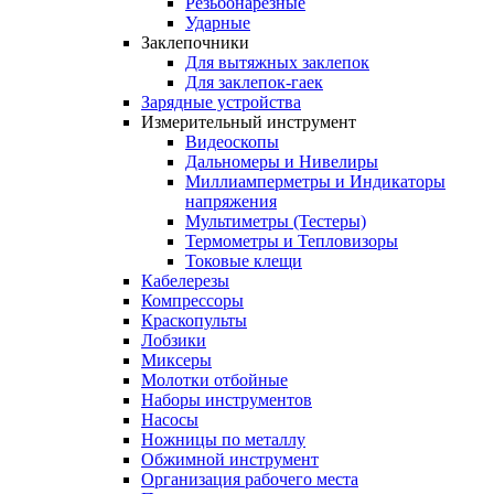
Резьбонарезные
Ударные
Заклепочники
Для вытяжных заклепок
Для заклепок-гаек
Зарядные устройства
Измерительный инструмент
Видеоскопы
Дальномеры и Нивелиры
Миллиамперметры и Индикаторы
напряжения
Мультиметры (Тестеры)
Термометры и Тепловизоры
Токовые клещи
Кабелерезы
Компрессоры
Краскопульты
Лобзики
Миксеры
Молотки отбойные
Наборы инструментов
Насосы
Ножницы по металлу
Обжимной инструмент
Организация рабочего места