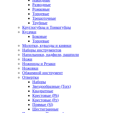
Накидные
Разводные
Рожковые
Торцевые
Трещоточные
Трубные
Круглогубцы и Тонкогубцы
Кусачки
Боковые
Торцевые
Молотки, кувалды и киянки
Наборы инструментов
Напильники, надфили, рашпили
Ножи
Ножницы и Резаки
Ножовки
Обжимной инструмент
Отвертки
Наборы
Звездообразные (Torx)
Квадратные
Крестовые (Ph)
Крестовые (Pz)
Прямые (Sl)
Шестигранные