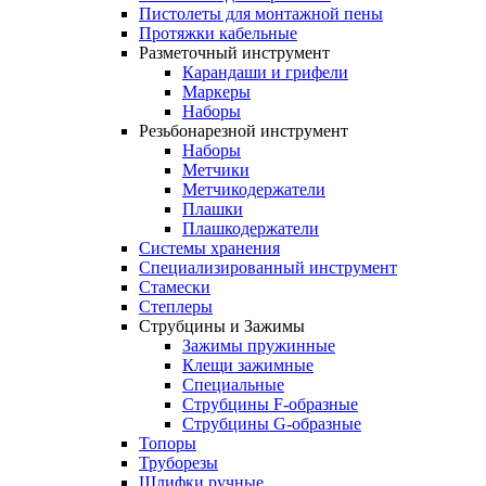
Пистолеты для монтажной пены
Протяжки кабельные
Разметочный инструмент
Карандаши и грифели
Маркеры
Наборы
Резьбонарезной инструмент
Наборы
Метчики
Метчикодержатели
Плашки
Плашкодержатели
Системы хранения
Специализированный инструмент
Стамески
Степлеры
Струбцины и Зажимы
Зажимы пружинные
Клещи зажимные
Специальные
Струбцины F-образные
Струбцины G-образные
Топоры
Труборезы
Шлифки ручные