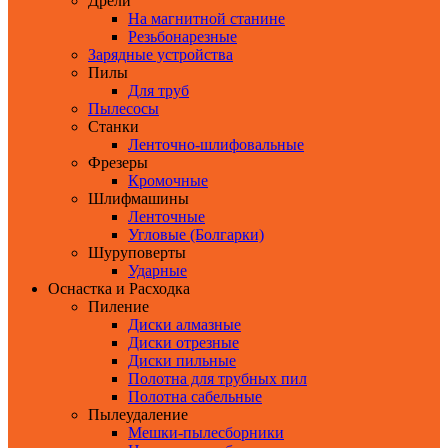
Дрели
На магнитной станине
Резьбонарезные
Зарядные устройства
Пилы
Для труб
Пылесосы
Станки
Ленточно-шлифовальные
Фрезеры
Кромочные
Шлифмашины
Ленточные
Угловые (Болгарки)
Шуруповерты
Ударные
Оснастка и Расходка
Пиление
Диски алмазные
Диски отрезные
Диски пильные
Полотна для трубных пил
Полотна сабельные
Пылеудаление
Мешки-пылесборники