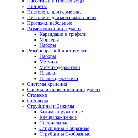
Пассатижи и Плоскогубцы
Пинцеты
Пистолеты для герметика
Пистолеты для монтажной пены
Протяжки кабельные
Разметочный инструмент
Карандаши и грифели
Маркеры
Наборы
Резьбонарезной инструмент
Наборы
Метчики
Метчикодержатели
Плашки
Плашкодержатели
Системы хранения
Специализированный инструмент
Стамески
Степлеры
Струбцины и Зажимы
Зажимы пружинные
Клещи зажимные
Специальные
Струбцины F-образные
Струбцины G-образные