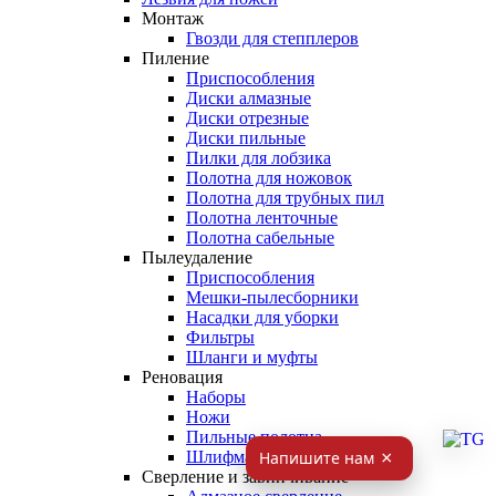
Монтаж
Гвозди для степплеров
Пиление
Приспособления
Диски алмазные
Диски отрезные
Диски пильные
Пилки для лобзика
Полотна для ножовок
Полотна для трубных пил
Полотна ленточные
Полотна сабельные
Пылеудаление
Приспособления
Мешки-пылесборники
Насадки для уборки
Фильтры
Шланги и муфты
Реновация
Наборы
Ножи
Пильные полотна
Шлифматериал
Сверление и завинчивание