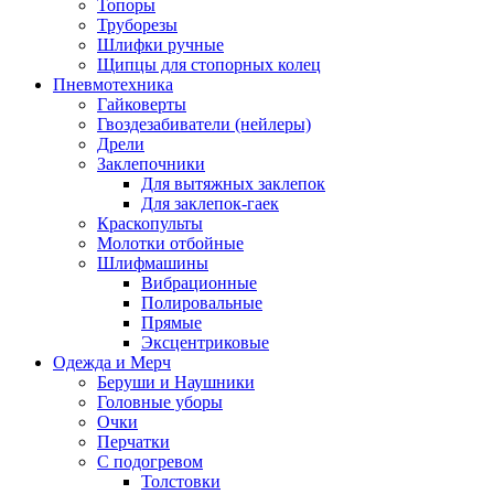
Топоры
Труборезы
Шлифки ручные
Щипцы для стопорных колец
Пневмотехника
Гайковерты
Гвоздезабиватели (нейлеры)
Дрели
Заклепочники
Для вытяжных заклепок
Для заклепок-гаек
Краскопульты
Молотки отбойные
Шлифмашины
Вибрационные
Полировальные
Прямые
Эксцентриковые
Одежда и Мерч
Беруши и Наушники
Головные уборы
Очки
Перчатки
С подогревом
Толстовки