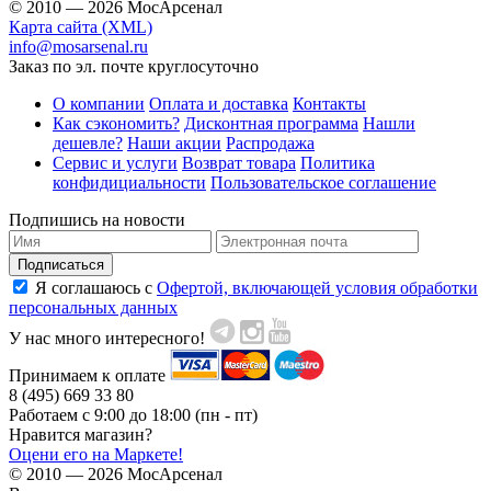
© 2010 — 2026 МосАрсенал
Карта сайта (XML)
info@mosarsenal.ru
Заказ по эл. почте круглосуточно
О компании
Оплата и доставка
Контакты
Как сэкономить?
Дисконтная программа
Нашли
дешевле?
Наши акции
Распродажа
Сервис и услуги
Возврат товара
Политика
конфидициальности
Пользовательское соглашение
Подпишиcь на новости
Я соглашаюсь с
Офертой, включающей условия обработки
персональных данных
У нас много интересного!
Принимаем к оплате
8 (495)
669 33 80
Работаем с 9:00 до 18:00 (пн - пт)
Нравится магазин?
Оцени его на Маркете!
© 2010 — 2026 МосАрсенал