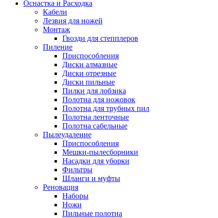
Оснастка и Расходка
Кабели
Лезвия для ножей
Монтаж
Гвозди для степплеров
Пиление
Приспособления
Диски алмазные
Диски отрезные
Диски пильные
Пилки для лобзика
Полотна для ножовок
Полотна для трубных пил
Полотна ленточные
Полотна сабельные
Пылеудаление
Приспособления
Мешки-пылесборники
Насадки для уборки
Фильтры
Шланги и муфты
Реновация
Наборы
Ножи
Пильные полотна