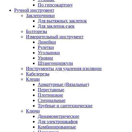
По гипсокартону
Ручной инструмент
Заклепочники
Для вытяжных заклепок
Для заклепок-гаек
Болторезы
Измерительный инструмент
Линейки
Рулетки
Угольники
Уровни
Штангенциркули
Инструменты для удаления изоляции
Кабелерезы
Клещи
Арматурные (Вязальные)
Переставные
Плотницкие
Специальные
Трубные и сантехнические
Ключи
Динамометрические
Для электрошкафов
Комбинированные