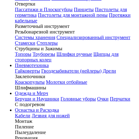
Отвертки
Пассатижи и Плоскогубцы
Пинцеты
Пистолеты для
герметика
Пистолеты для монтажной пены
Протяжки
кабельные
Разметочный инструмент
Резьбонарезной инструмент
Системы хранения
Специализированный инструмент
Стамески
Степлеры
Струбцины и Зажимы
Топоры
Труборезы
Шлифки ручные
Щипцы для
стопорных колец
Пневмотехника
Гайковерты
Гвоздезабиватели (нейлеры)
Дрели
Заклепочники
Краскопульты
Молотки отбойные
Шлифмашины
Одежда и Мерч
Беруши и Наушники
Головные уборы
Очки
Перчатки
С подогревом
Оснастка и Расходка
Кабели
Лезвия для ножей
Монтаж
Пиление
Пылеудаление
Реновация