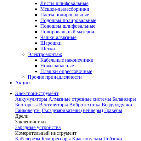
Листы шлифовальные
Мешки-пылесборники
Пасты полировальные
Подошвы полировальные
Подошвы шлифовальные
Полировальный материал
Чашки алмазные
Шарошки
Щетки
Электромонтаж
Кабельные наконечники
Ножи запасные
Плашки опрессовочные
Прочие принадлежности
Акции
Электроинструмент
Аккумуляторы
Алмазные отрезные системы
Балансиры
Болторезы
Вентиляторы
Вибротехника
Воздуходувки
Гайковерты
Гвоздезабиватели (нейлеры)
Граверы
Дрели
Заклепочники
Зарядные устройства
Измерительный инструмент
Кабелерезы
Компрессоры
Краскопульты
Лобзики