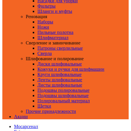
Насадки для уборки
Фильтры
Шланги и муфты
Реновация
Наборы
Ножи
Пильные полотна
Шлифматериал
Сверление и завинчивание
Патроны сверлильные
Сверла
Шлифование и полирование
Диски шлифовальные
Кожухи и ручки для шлифмашин
Круги шлифовальные
Ленты шлифовальные
Листы шлифовальные
Подошвы полировальные
Подошвы шлифовальные
Полировальный материал
Щетки
Прочие принадлежности
Акции
Мосарсенал