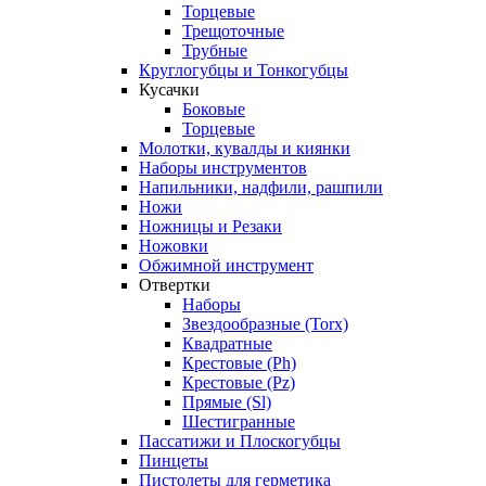
Торцевые
Трещоточные
Трубные
Круглогубцы и Тонкогубцы
Кусачки
Боковые
Торцевые
Молотки, кувалды и киянки
Наборы инструментов
Напильники, надфили, рашпили
Ножи
Ножницы и Резаки
Ножовки
Обжимной инструмент
Отвертки
Наборы
Звездообразные (Torx)
Квадратные
Крестовые (Ph)
Крестовые (Pz)
Прямые (Sl)
Шестигранные
Пассатижи и Плоскогубцы
Пинцеты
Пистолеты для герметика