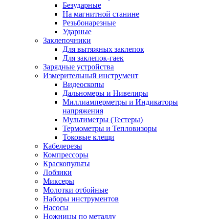
Безударные
На магнитной станине
Резьбонарезные
Ударные
Заклепочники
Для вытяжных заклепок
Для заклепок-гаек
Зарядные устройства
Измерительный инструмент
Видеоскопы
Дальномеры и Нивелиры
Миллиамперметры и Индикаторы
напряжения
Мультиметры (Тестеры)
Термометры и Тепловизоры
Токовые клещи
Кабелерезы
Компрессоры
Краскопульты
Лобзики
Миксеры
Молотки отбойные
Наборы инструментов
Насосы
Ножницы по металлу