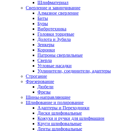
Шлифматериал
Сверление и завинчивание
Алмазное сверление
Биты
Буры
Вибротехника
Головки торцевые
Долота и Зубила
Зенкеры
Коронки
Патроны сверлильные
Сверла
Угловые насадки
Удлинители, соединители, адаптеры
Строгание
Фрезерование
Дюбели
Фрезы
Шины-направляющие
Шлифование и полирование
Адаптеры и Переходники
Диски шлифовальные
Кожухи и ручки для шлифмашин
Круги шлифовальные
Ленты шлифовальные