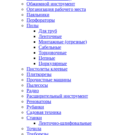
Обжимной инструмент
Организация рабочего места
Паяльники
Перфораторы
Пилы
Для труб
Ленточные
Монтажные (отрезные)
Сабельные
Торцовочные
Цепные
Циркулярные
Пистолеты клеевые
Плиткорезы
Прочистные машины
Пылесосы
Радио
Расширительный инструмент
Реноваторы
Рубанки
Садовая техника
Станки
Ленточно-шлифовальные
Точила
Труборезы