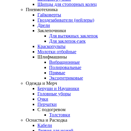
Щипцы для стопорных колец
Пневмотехника
Гайковерты
Гвоздезабиватели (нейлеры)
Дрели
Заклепочники
Для вытяжных заклепок
Для заклепок-гаек
Краскопульты
Молотки отбойные
Шлифмашины
Вибрационные
Полировальные
Прямые
Эксцентриковые
Одежда и Мерч
Беруши и Наушники
Головные уборы
Очки
Перчатки
С подогревом
Толстовки
Оснастка и Расходка
Кабели
Лезвия для ножей