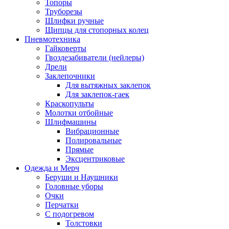
Топоры
Труборезы
Шлифки ручные
Щипцы для стопорных колец
Пневмотехника
Гайковерты
Гвоздезабиватели (нейлеры)
Дрели
Заклепочники
Для вытяжных заклепок
Для заклепок-гаек
Краскопульты
Молотки отбойные
Шлифмашины
Вибрационные
Полировальные
Прямые
Эксцентриковые
Одежда и Мерч
Беруши и Наушники
Головные уборы
Очки
Перчатки
С подогревом
Толстовки