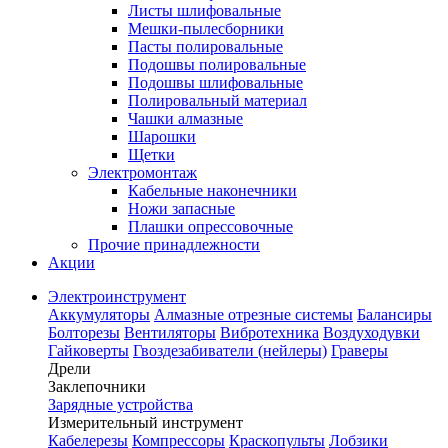
Листы шлифовальные
Мешки-пылесборники
Пасты полировальные
Подошвы полировальные
Подошвы шлифовальные
Полировальный материал
Чашки алмазные
Шарошки
Щетки
Электромонтаж
Кабельные наконечники
Ножи запасные
Плашки опрессовочные
Прочие принадлежности
Акции
Электроинструмент
Аккумуляторы
Алмазные отрезные системы
Балансиры
Болторезы
Вентиляторы
Вибротехника
Воздуходувки
Гайковерты
Гвоздезабиватели (нейлеры)
Граверы
Дрели
Заклепочники
Зарядные устройства
Измерительный инструмент
Кабелерезы
Компрессоры
Краскопульты
Лобзики