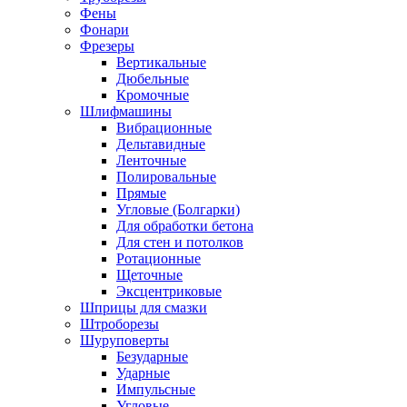
Фены
Фонари
Фрезеры
Вертикальные
Дюбельные
Кромочные
Шлифмашины
Вибрационные
Дельтавидные
Ленточные
Полировальные
Прямые
Угловые (Болгарки)
Для обработки бетона
Для стен и потолков
Ротационные
Щеточные
Эксцентриковые
Шприцы для смазки
Штроборезы
Шуруповерты
Безударные
Ударные
Импульсные
Угловые