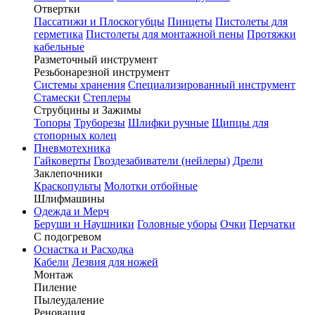
Отвертки
Пассатижи и Плоскогубцы
Пинцеты
Пистолеты для
герметика
Пистолеты для монтажной пены
Протяжки
кабельные
Разметочный инструмент
Резьбонарезной инструмент
Системы хранения
Специализированный инструмент
Стамески
Степлеры
Струбцины и Зажимы
Топоры
Труборезы
Шлифки ручные
Щипцы для
стопорных колец
Пневмотехника
Гайковерты
Гвоздезабиватели (нейлеры)
Дрели
Заклепочники
Краскопульты
Молотки отбойные
Шлифмашины
Одежда и Мерч
Беруши и Наушники
Головные уборы
Очки
Перчатки
С подогревом
Оснастка и Расходка
Кабели
Лезвия для ножей
Монтаж
Пиление
Пылеудаление
Реновация