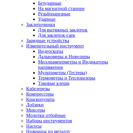
Безударные
На магнитной станине
Резьбонарезные
Ударные
Заклепочники
Для вытяжных заклепок
Для заклепок-гаек
Зарядные устройства
Измерительный инструмент
Видеоскопы
Дальномеры и Нивелиры
Миллиамперметры и Индикаторы
напряжения
Мультиметры (Тестеры)
Термометры и Тепловизоры
Токовые клещи
Кабелерезы
Компрессоры
Краскопульты
Лобзики
Миксеры
Молотки отбойные
Наборы инструментов
Насосы
Ножницы по металлу