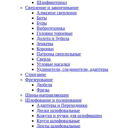
Шлифматериал
Сверление и завинчивание
Алмазное сверление
Биты
Буры
Вибротехника
Головки торцевые
Долота и Зубила
Зенкеры
Коронки
Патроны сверлильные
Сверла
Угловые насадки
Удлинители, соединители, адаптеры
Строгание
Фрезерование
Дюбели
Фрезы
Шины-направляющие
Шлифование и полирование
Адаптеры и Переходники
Диски шлифовальные
Кожухи и ручки для шлифмашин
Круги шлифовальные
Ленты шлифовальные