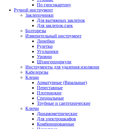
По гипсокартону
Ручной инструмент
Заклепочники
Для вытяжных заклепок
Для заклепок-гаек
Болторезы
Измерительный инструмент
Линейки
Рулетки
Угольники
Уровни
Штангенциркули
Инструменты для удаления изоляции
Кабелерезы
Клещи
Арматурные (Вязальные)
Переставные
Плотницкие
Специальные
Трубные и сантехнические
Ключи
Динамометрические
Для электрошкафов
Комбинированные