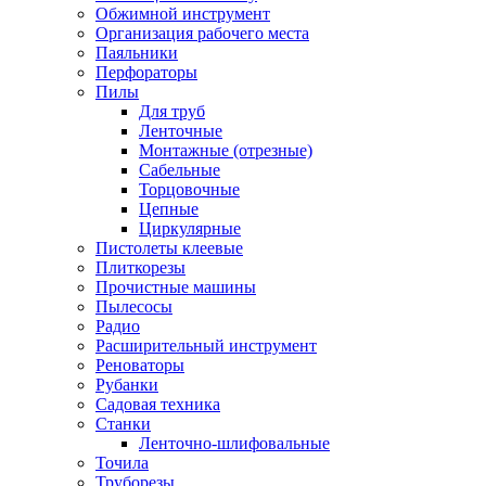
Обжимной инструмент
Организация рабочего места
Паяльники
Перфораторы
Пилы
Для труб
Ленточные
Монтажные (отрезные)
Сабельные
Торцовочные
Цепные
Циркулярные
Пистолеты клеевые
Плиткорезы
Прочистные машины
Пылесосы
Радио
Расширительный инструмент
Реноваторы
Рубанки
Садовая техника
Станки
Ленточно-шлифовальные
Точила
Труборезы