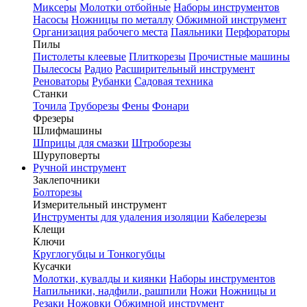
Миксеры
Молотки отбойные
Наборы инструментов
Насосы
Ножницы по металлу
Обжимной инструмент
Организация рабочего места
Паяльники
Перфораторы
Пилы
Пистолеты клеевые
Плиткорезы
Прочистные машины
Пылесосы
Радио
Расширительный инструмент
Реноваторы
Рубанки
Садовая техника
Станки
Точила
Труборезы
Фены
Фонари
Фрезеры
Шлифмашины
Шприцы для смазки
Штроборезы
Шуруповерты
Ручной инструмент
Заклепочники
Болторезы
Измерительный инструмент
Инструменты для удаления изоляции
Кабелерезы
Клещи
Ключи
Круглогубцы и Тонкогубцы
Кусачки
Молотки, кувалды и киянки
Наборы инструментов
Напильники, надфили, рашпили
Ножи
Ножницы и
Резаки
Ножовки
Обжимной инструмент