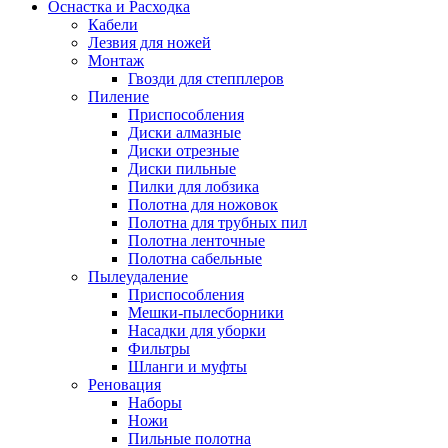
Оснастка и Расходка
Кабели
Лезвия для ножей
Монтаж
Гвозди для степплеров
Пиление
Приспособления
Диски алмазные
Диски отрезные
Диски пильные
Пилки для лобзика
Полотна для ножовок
Полотна для трубных пил
Полотна ленточные
Полотна сабельные
Пылеудаление
Приспособления
Мешки-пылесборники
Насадки для уборки
Фильтры
Шланги и муфты
Реновация
Наборы
Ножи
Пильные полотна