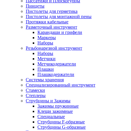
Пассатижи и Плоскогубцы
Пинцеты
Пистолеты для герметика
Пистолеты для монтажной пены
Протяжки кабельные
Разметочный инструмент
Карандаши и грифели
Маркеры
Наборы
Резьбонарезной инструмент
Наборы
Метчики
Метчикодержатели
Плашки
Плашкодержатели
Системы хранения
Специализированный инструмент
Стамески
Степлеры
Струбцины и Зажимы
Зажимы пружинные
Клещи зажимные
Специальные
Струбцины F-образные
Струбцины G-образные