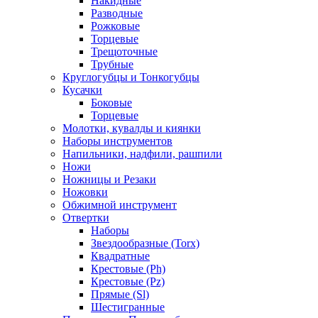
Накидные
Разводные
Рожковые
Торцевые
Трещоточные
Трубные
Круглогубцы и Тонкогубцы
Кусачки
Боковые
Торцевые
Молотки, кувалды и киянки
Наборы инструментов
Напильники, надфили, рашпили
Ножи
Ножницы и Резаки
Ножовки
Обжимной инструмент
Отвертки
Наборы
Звездообразные (Torx)
Квадратные
Крестовые (Ph)
Крестовые (Pz)
Прямые (Sl)
Шестигранные