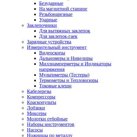
Безударные
На магнитной станине
Резьбонарезные
Ударные
Заклепочники
Для вытяжных заклепок
Для заклепок-гаек
Зарядные устройства
Измерительный инструмент
Видеоскопы
Дальномеры и Нивелиры
Миллиамперметры и Индикаторы
напряжения
Мультиметры (Тестеры)
Термометры и Тепловизоры
Токовые клещи
Кабелерезы
Компрессоры
Краскопульты
Лобзики
Миксеры
Молотки отбойные
Наборы инструментов
Насосы
Ножницы по металлу