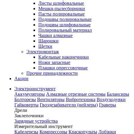
Листы шлифовальные
Мешки-пылесборники
Пасты полировальные
Подошвы полировальные
Подошвы шлифовальные
Полировальный материал
Чашки алмазные
Шарошки
Щетки
Электромонтаж
Кабельные наконечники
Ножи запасные
Плашки опрессовочные
Прочие принадлежности
Акции
Электроинструмент
Аккумуляторы
Алмазные отрезные системы
Балансиры
Болторезы
Вентиляторы
Вибротехника
Воздуходувки
Гайковерты
Гвоздезабиватели (нейлеры)
Граверы
Дрели
Заклепочники
Зарядные устройства
Измерительный инструмент
Кабелерезы
Компрессоры
Краскопульты
Лобзики