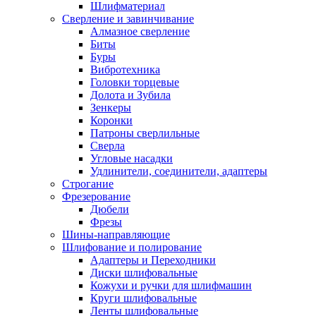
Шлифматериал
Сверление и завинчивание
Алмазное сверление
Биты
Буры
Вибротехника
Головки торцевые
Долота и Зубила
Зенкеры
Коронки
Патроны сверлильные
Сверла
Угловые насадки
Удлинители, соединители, адаптеры
Строгание
Фрезерование
Дюбели
Фрезы
Шины-направляющие
Шлифование и полирование
Адаптеры и Переходники
Диски шлифовальные
Кожухи и ручки для шлифмашин
Круги шлифовальные
Ленты шлифовальные