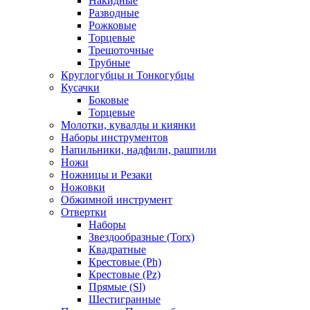
Накидные
Разводные
Рожковые
Торцевые
Трещоточные
Трубные
Круглогубцы и Тонкогубцы
Кусачки
Боковые
Торцевые
Молотки, кувалды и киянки
Наборы инструментов
Напильники, надфили, рашпили
Ножи
Ножницы и Резаки
Ножовки
Обжимной инструмент
Отвертки
Наборы
Звездообразные (Torx)
Квадратные
Крестовые (Ph)
Крестовые (Pz)
Прямые (Sl)
Шестигранные