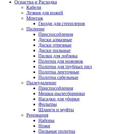
Оснастка и Расходка
Кабели
Лезвия для ножей
Монтаж
Гвозди для степплеров
Пиление
Приспособления
Диски алмазные
Диски отрезные
Диски пильные
Пилки для лобзика
Полотна для ножовок
Полотна для трубных пил
Полотна ленточные
Полотна сабельные
Пылеудаление
Приспособления
Мешки-пылесборники
Насадки для уборки
Фильтры
Шланги и муфты
Реновация
Наборы
Ножи
Пильные полотна