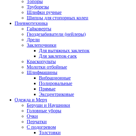
Топоры
Труборезы
Шлифки ручные
Щипцы для стопорных колец
Пневмотехника
Гайковерты
Гвоздезабиватели (нейлеры)
Дрели
Заклепочники
Для вытяжных заклепок
Для заклепок-гаек
Краскопульты
Молотки отбойные
Шлифмашины
Вибрационные
Полировальные
Прямые
Эксцентриковые
Одежда и Мерч
Беруши и Наушники
Головные уборы
Очки
Перчатки
С подогревом
Толстовки