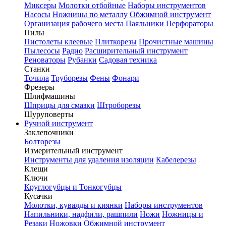
Миксеры
Молотки отбойные
Наборы инструментов
Насосы
Ножницы по металлу
Обжимной инструмент
Организация рабочего места
Паяльники
Перфораторы
Пилы
Пистолеты клеевые
Плиткорезы
Прочистные машины
Пылесосы
Радио
Расширительный инструмент
Реноваторы
Рубанки
Садовая техника
Станки
Точила
Труборезы
Фены
Фонари
Фрезеры
Шлифмашины
Шприцы для смазки
Штроборезы
Шуруповерты
Ручной инструмент
Заклепочники
Болторезы
Измерительный инструмент
Инструменты для удаления изоляции
Кабелерезы
Клещи
Ключи
Круглогубцы и Тонкогубцы
Кусачки
Молотки, кувалды и киянки
Наборы инструментов
Напильники, надфили, рашпили
Ножи
Ножницы и
Резаки
Ножовки
Обжимной инструмент