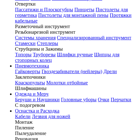
Отвертки
Пассатижи и Плоскогубцы
Пинцеты
Пистолеты для
герметика
Пистолеты для монтажной пены
Протяжки
кабельные
Разметочный инструмент
Резьбонарезной инструмент
Системы хранения
Специализированный инструмент
Стамески
Степлеры
Струбцины и Зажимы
Топоры
Труборезы
Шлифки ручные
Щипцы для
стопорных колец
Пневмотехника
Гайковерты
Гвоздезабиватели (нейлеры)
Дрели
Заклепочники
Краскопульты
Молотки отбойные
Шлифмашины
Одежда и Мерч
Беруши и Наушники
Головные уборы
Очки
Перчатки
С подогревом
Оснастка и Расходка
Кабели
Лезвия для ножей
Монтаж
Пиление
Пылеудаление
Реновация