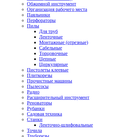
Обжимной инструмент
Организация рабочего места
Паяльники
Перфораторы
Пилы
Для труб
Ленточные
Монтажные (отрезные)
Сабельные
Торцовочные
Цепные
Циркулярные
Пистолеты клеевые
Плиткорезы
Прочистные машины
Пылесосы
Радио
Расширительный инструмент
Реноваторы
Рубанки
Садовая техника
Станки
Ленточно-шлифовальные
Точила
Труборезы