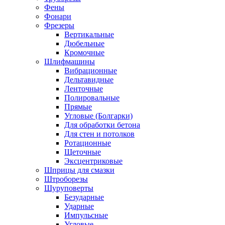
Фены
Фонари
Фрезеры
Вертикальные
Дюбельные
Кромочные
Шлифмашины
Вибрационные
Дельтавидные
Ленточные
Полировальные
Прямые
Угловые (Болгарки)
Для обработки бетона
Для стен и потолков
Ротационные
Щеточные
Эксцентриковые
Шприцы для смазки
Штроборезы
Шуруповерты
Безударные
Ударные
Импульсные
Угловые