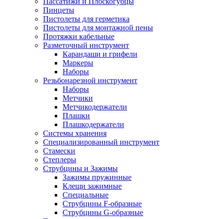
Пассатижи и Плоскогубцы
Пинцеты
Пистолеты для герметика
Пистолеты для монтажной пены
Протяжки кабельные
Разметочный инструмент
Карандаши и грифели
Маркеры
Наборы
Резьбонарезной инструмент
Наборы
Метчики
Метчикодержатели
Плашки
Плашкодержатели
Системы хранения
Специализированный инструмент
Стамески
Степлеры
Струбцины и Зажимы
Зажимы пружинные
Клещи зажимные
Специальные
Струбцины F-образные
Струбцины G-образные