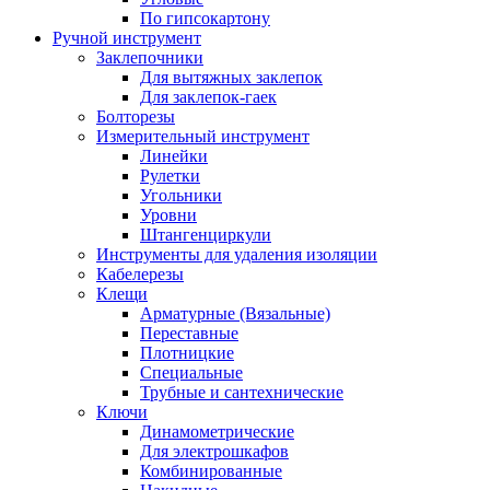
По гипсокартону
Ручной инструмент
Заклепочники
Для вытяжных заклепок
Для заклепок-гаек
Болторезы
Измерительный инструмент
Линейки
Рулетки
Угольники
Уровни
Штангенциркули
Инструменты для удаления изоляции
Кабелерезы
Клещи
Арматурные (Вязальные)
Переставные
Плотницкие
Специальные
Трубные и сантехнические
Ключи
Динамометрические
Для электрошкафов
Комбинированные