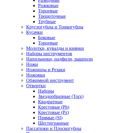
Разводные
Рожковые
Торцевые
Трещоточные
Трубные
Круглогубцы и Тонкогубцы
Кусачки
Боковые
Торцевые
Молотки, кувалды и киянки
Наборы инструментов
Напильники, надфили, рашпили
Ножи
Ножницы и Резаки
Ножовки
Обжимной инструмент
Отвертки
Наборы
Звездообразные (Torx)
Квадратные
Крестовые (Ph)
Крестовые (Pz)
Прямые (Sl)
Шестигранные
Пассатижи и Плоскогубцы