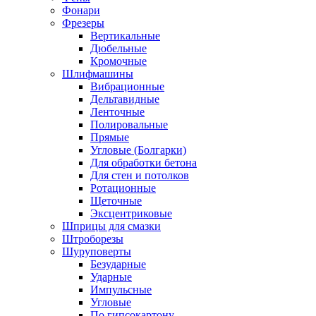
Фонари
Фрезеры
Вертикальные
Дюбельные
Кромочные
Шлифмашины
Вибрационные
Дельтавидные
Ленточные
Полировальные
Прямые
Угловые (Болгарки)
Для обработки бетона
Для стен и потолков
Ротационные
Щеточные
Эксцентриковые
Шприцы для смазки
Штроборезы
Шуруповерты
Безударные
Ударные
Импульсные
Угловые
По гипсокартону