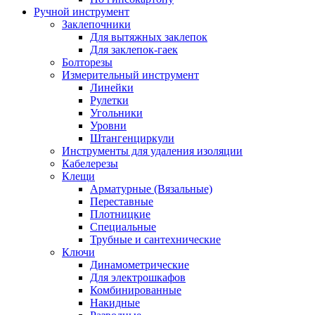
Ручной инструмент
Заклепочники
Для вытяжных заклепок
Для заклепок-гаек
Болторезы
Измерительный инструмент
Линейки
Рулетки
Угольники
Уровни
Штангенциркули
Инструменты для удаления изоляции
Кабелерезы
Клещи
Арматурные (Вязальные)
Переставные
Плотницкие
Специальные
Трубные и сантехнические
Ключи
Динамометрические
Для электрошкафов
Комбинированные
Накидные