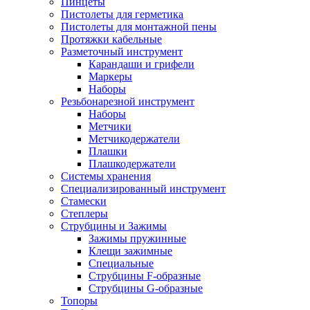
Пинцеты
Пистолеты для герметика
Пистолеты для монтажной пены
Протяжки кабельные
Разметочный инструмент
Карандаши и грифели
Маркеры
Наборы
Резьбонарезной инструмент
Наборы
Метчики
Метчикодержатели
Плашки
Плашкодержатели
Системы хранения
Специализированный инструмент
Стамески
Степлеры
Струбцины и Зажимы
Зажимы пружинные
Клещи зажимные
Специальные
Струбцины F-образные
Струбцины G-образные
Топоры