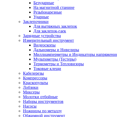
Безударные
На магнитной станине
Резьбонарезные
Ударные
Заклепочники
Для вытяжных заклепок
Для заклепок-гаек
Зарядные устройства
Измерительный инструмент
Видеоскопы
Дальномеры и Нивелиры
Миллиамперметры и Индикаторы напряжени
Мультиметры (Тестеры)
Термометры и Тепловизоры
Токовые клещи
Кабелерезы
Компрессоры
Краскопульты
Лобзики
Миксеры
Молотки отбойные
Наборы инструментов
Насосы
Ножницы по металлу
Обжимной инструмент