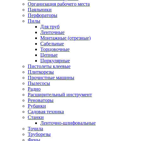
Организация рабочего места
Паяльники
Перфораторы
Пилы
Для труб
Ленточные
Монтажные (отрезные)
Сабельные
Торцовочные
Цепные
Циркулярные
Пистолеты клеевые
Плиткорезы
Прочистные машины
Пылесосы
Радио
Расширительный инструмент
Реноваторы
Рубанки
Садовая техника
Станки
Ленточно-шлифовальные
Точила
Труборезы
Фены