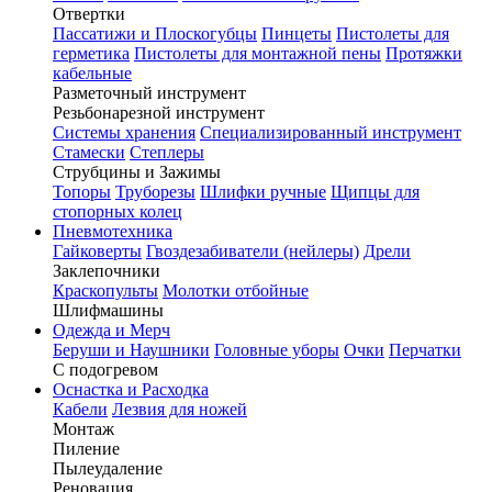
Отвертки
Пассатижи и Плоскогубцы
Пинцеты
Пистолеты для
герметика
Пистолеты для монтажной пены
Протяжки
кабельные
Разметочный инструмент
Резьбонарезной инструмент
Системы хранения
Специализированный инструмент
Стамески
Степлеры
Струбцины и Зажимы
Топоры
Труборезы
Шлифки ручные
Щипцы для
стопорных колец
Пневмотехника
Гайковерты
Гвоздезабиватели (нейлеры)
Дрели
Заклепочники
Краскопульты
Молотки отбойные
Шлифмашины
Одежда и Мерч
Беруши и Наушники
Головные уборы
Очки
Перчатки
С подогревом
Оснастка и Расходка
Кабели
Лезвия для ножей
Монтаж
Пиление
Пылеудаление
Реновация