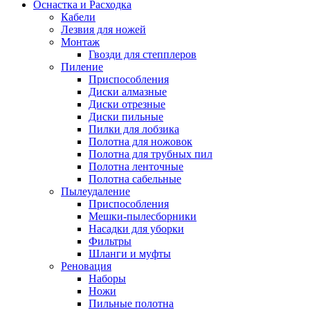
Оснастка и Расходка
Кабели
Лезвия для ножей
Монтаж
Гвозди для степплеров
Пиление
Приспособления
Диски алмазные
Диски отрезные
Диски пильные
Пилки для лобзика
Полотна для ножовок
Полотна для трубных пил
Полотна ленточные
Полотна сабельные
Пылеудаление
Приспособления
Мешки-пылесборники
Насадки для уборки
Фильтры
Шланги и муфты
Реновация
Наборы
Ножи
Пильные полотна