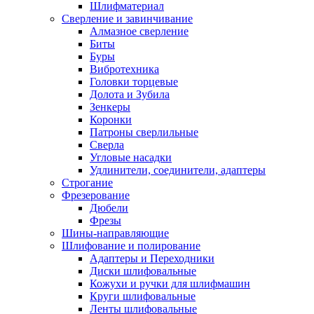
Шлифматериал
Сверление и завинчивание
Алмазное сверление
Биты
Буры
Вибротехника
Головки торцевые
Долота и Зубила
Зенкеры
Коронки
Патроны сверлильные
Сверла
Угловые насадки
Удлинители, соединители, адаптеры
Строгание
Фрезерование
Дюбели
Фрезы
Шины-направляющие
Шлифование и полирование
Адаптеры и Переходники
Диски шлифовальные
Кожухи и ручки для шлифмашин
Круги шлифовальные
Ленты шлифовальные