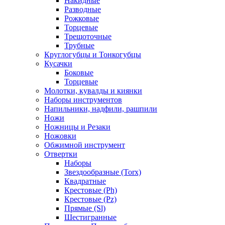
Накидные
Разводные
Рожковые
Торцевые
Трещоточные
Трубные
Круглогубцы и Тонкогубцы
Кусачки
Боковые
Торцевые
Молотки, кувалды и киянки
Наборы инструментов
Напильники, надфили, рашпили
Ножи
Ножницы и Резаки
Ножовки
Обжимной инструмент
Отвертки
Наборы
Звездообразные (Torx)
Квадратные
Крестовые (Ph)
Крестовые (Pz)
Прямые (Sl)
Шестигранные