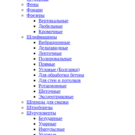
Фены
Фонари
Фрезеры
Вертикальные
Дюбельные
Кромочные
Шлифмашины
Вибрационные
Дельтавидные
Ленточные
Полировальные
Прямые
Угловые (Болгарки)
Для обработки бетона
Для стен и потолков
Ротационные
Щеточные
Эксцентриковые
Шприцы для смазки
Штроборезы
Шуруповерты
Безударные
Ударные
Импульсные
Угловые