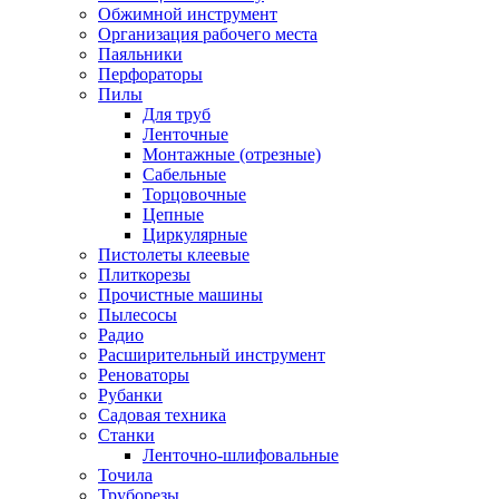
Обжимной инструмент
Организация рабочего места
Паяльники
Перфораторы
Пилы
Для труб
Ленточные
Монтажные (отрезные)
Сабельные
Торцовочные
Цепные
Циркулярные
Пистолеты клеевые
Плиткорезы
Прочистные машины
Пылесосы
Радио
Расширительный инструмент
Реноваторы
Рубанки
Садовая техника
Станки
Ленточно-шлифовальные
Точила
Труборезы