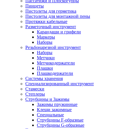
Пассатижи и Плоскогубцы
Пинцеты
Пистолеты для герметика
Пистолеты для монтажной пены
Протяжки кабельные
Разметочный инструмент
Карандаши и грифели
Маркеры
Наборы
Резьбонарезной инструмент
Наборы
Метчики
Метчикодержатели
Плашки
Плашкодержатели
Системы хранения
Специализированный инструмент
Стамески
Степлеры
Струбцины и Зажимы
Зажимы пружинные
Клещи зажимные
Специальные
Струбцины F-образные
Струбцины G-образные