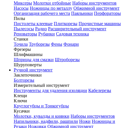
Миксеры
Молотки отбойные
Наборы инструментов
Насосы
Ножницы по металлу
Обжимной инструмент
Организация рабочего места
Паяльники
Перфораторы
Пилы
Пистолеты клеевые
Плиткорезы
Прочистные машины
Пылесосы
Радио
Расширительный инструмент
Реноваторы
Рубанки
Садовая техника
Станки
Точила
Труборезы
Фены
Фонари
Фрезеры
Шлифмашины
Шприцы для смазки
Штроборезы
Шуруповерты
Ручной инструмент
Заклепочники
Болторезы
Измерительный инструмент
Инструменты для удаления изоляции
Кабелерезы
Клещи
Ключи
Круглогубцы и Тонкогубцы
Кусачки
Молотки, кувалды и киянки
Наборы инструментов
Напильники, надфили, рашпили
Ножи
Ножницы и
Резаки
Ножовки
Обжимной инструмент