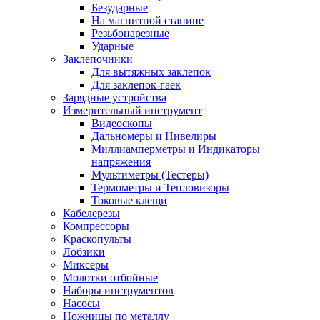
Безударные
На магнитной станине
Резьбонарезные
Ударные
Заклепочники
Для вытяжных заклепок
Для заклепок-гаек
Зарядные устройства
Измерительный инструмент
Видеоскопы
Дальномеры и Нивелиры
Миллиамперметры и Индикаторы
напряжения
Мультиметры (Тестеры)
Термометры и Тепловизоры
Токовые клещи
Кабелерезы
Компрессоры
Краскопульты
Лобзики
Миксеры
Молотки отбойные
Наборы инструментов
Насосы
Ножницы по металлу