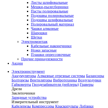
Листы шлифовальные
Мешки-пылесборники
Пасты полировальные
Подошвы полировальные
Подошвы шлифовальные
Полировальный материал
Чашки алмазные
Шарошки
Щетки
Электромонтаж
Кабельные наконечники
Ножи запасные
Плашки опрессовочные
Прочие принадлежности
Акции
Электроинструмент
Аккумуляторы
Алмазные отрезные системы
Балансиры
Болторезы
Вентиляторы
Вибротехника
Воздуходувки
Гайковерты
Гвоздезабиватели (нейлеры)
Граверы
Дрели
Заклепочники
Зарядные устройства
Измерительный инструмент
Кабелерезы
Компрессоры
Краскопульты
Лобзики