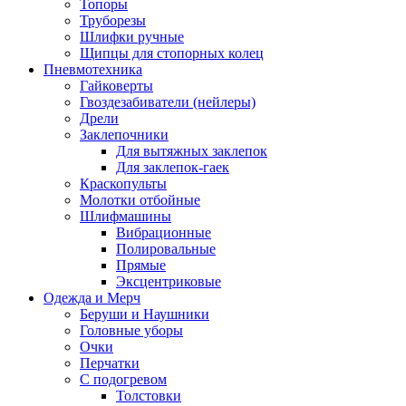
Топоры
Труборезы
Шлифки ручные
Щипцы для стопорных колец
Пневмотехника
Гайковерты
Гвоздезабиватели (нейлеры)
Дрели
Заклепочники
Для вытяжных заклепок
Для заклепок-гаек
Краскопульты
Молотки отбойные
Шлифмашины
Вибрационные
Полировальные
Прямые
Эксцентриковые
Одежда и Мерч
Беруши и Наушники
Головные уборы
Очки
Перчатки
С подогревом
Толстовки