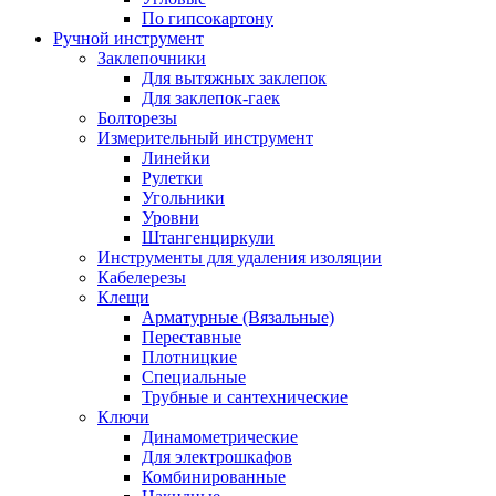
По гипсокартону
Ручной инструмент
Заклепочники
Для вытяжных заклепок
Для заклепок-гаек
Болторезы
Измерительный инструмент
Линейки
Рулетки
Угольники
Уровни
Штангенциркули
Инструменты для удаления изоляции
Кабелерезы
Клещи
Арматурные (Вязальные)
Переставные
Плотницкие
Специальные
Трубные и сантехнические
Ключи
Динамометрические
Для электрошкафов
Комбинированные