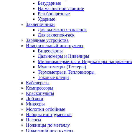
Безударные
На магнитной станине
Резьбонарезные
Ударные
Заклепочники
Для вытяжных заклепок
Для заклепок-гаек
Зарядные устройства
Измерительный инструмент
Видеоскопы
Дальномеры и Нивелиры
Миллиамперметры и Индикаторы напряжени
Мультиметры (Тестеры)
Термометры и Тепловизоры
Токовые клещи
Кабелерезы
Компрессоры
Краскопульты
Лобзики
Миксеры
Молотки отбойные
Наборы инструментов
Насосы
Ножницы по металлу
Обжимной инструмент