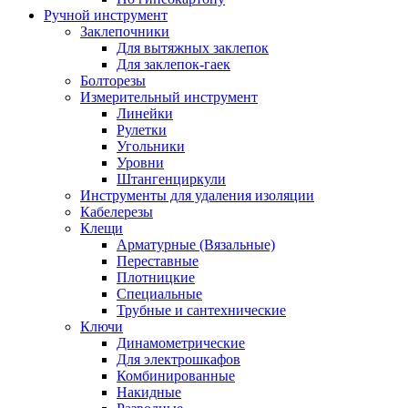
Ручной инструмент
Заклепочники
Для вытяжных заклепок
Для заклепок-гаек
Болторезы
Измерительный инструмент
Линейки
Рулетки
Угольники
Уровни
Штангенциркули
Инструменты для удаления изоляции
Кабелерезы
Клещи
Арматурные (Вязальные)
Переставные
Плотницкие
Специальные
Трубные и сантехнические
Ключи
Динамометрические
Для электрошкафов
Комбинированные
Накидные