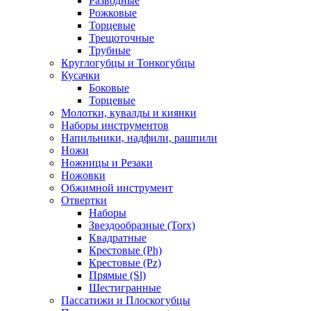
Разводные
Рожковые
Торцевые
Трещоточные
Трубные
Круглогубцы и Тонкогубцы
Кусачки
Боковые
Торцевые
Молотки, кувалды и киянки
Наборы инструментов
Напильники, надфили, рашпили
Ножи
Ножницы и Резаки
Ножовки
Обжимной инструмент
Отвертки
Наборы
Звездообразные (Torx)
Квадратные
Крестовые (Ph)
Крестовые (Pz)
Прямые (Sl)
Шестигранные
Пассатижи и Плоскогубцы