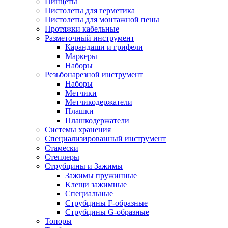
Пинцеты
Пистолеты для герметика
Пистолеты для монтажной пены
Протяжки кабельные
Разметочный инструмент
Карандаши и грифели
Маркеры
Наборы
Резьбонарезной инструмент
Наборы
Метчики
Метчикодержатели
Плашки
Плашкодержатели
Системы хранения
Специализированный инструмент
Стамески
Степлеры
Струбцины и Зажимы
Зажимы пружинные
Клещи зажимные
Специальные
Струбцины F-образные
Струбцины G-образные
Топоры