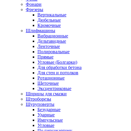
Фонари
Фрезеры
Вертикальные
Дюбельные
Кромочные
Шлифмашины
Вибрационные
Дельтавидные
Ленточные
Полировальные
Прямые
Угловые (Болгарки)
Для обработки бетона
Для стен и потолков
Ротационные
Щеточные
Эксцентриковые
Шприцы для смазки
Штроборезы
Шуруповерты
Безударные
Ударные
Импульсные
Угловые
По гипсокартону