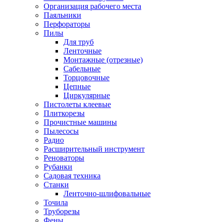
Организация рабочего места
Паяльники
Перфораторы
Пилы
Для труб
Ленточные
Монтажные (отрезные)
Сабельные
Торцовочные
Цепные
Циркулярные
Пистолеты клеевые
Плиткорезы
Прочистные машины
Пылесосы
Радио
Расширительный инструмент
Реноваторы
Рубанки
Садовая техника
Станки
Ленточно-шлифовальные
Точила
Труборезы
Фены