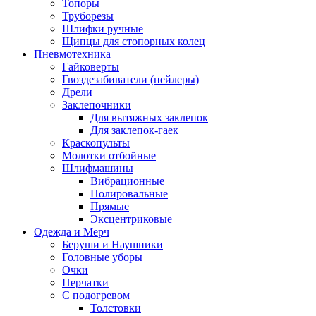
Топоры
Труборезы
Шлифки ручные
Щипцы для стопорных колец
Пневмотехника
Гайковерты
Гвоздезабиватели (нейлеры)
Дрели
Заклепочники
Для вытяжных заклепок
Для заклепок-гаек
Краскопульты
Молотки отбойные
Шлифмашины
Вибрационные
Полировальные
Прямые
Эксцентриковые
Одежда и Мерч
Беруши и Наушники
Головные уборы
Очки
Перчатки
С подогревом
Толстовки