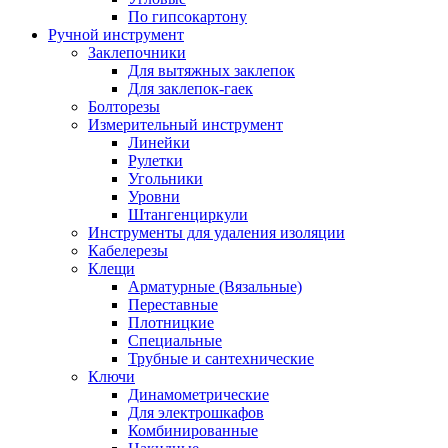
По гипсокартону
Ручной инструмент
Заклепочники
Для вытяжных заклепок
Для заклепок-гаек
Болторезы
Измерительный инструмент
Линейки
Рулетки
Угольники
Уровни
Штангенциркули
Инструменты для удаления изоляции
Кабелерезы
Клещи
Арматурные (Вязальные)
Переставные
Плотницкие
Специальные
Трубные и сантехнические
Ключи
Динамометрические
Для электрошкафов
Комбинированные