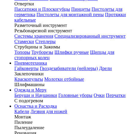
Отвертки
Пассатижи и Плоскогубцы
Пинцеты
Пистолеты для
герметика
Пистолеты для монтажной пены
Протяжки
кабельные
Разметочный инструмент
Резьбонарезной инструмент
Системы хранения
Специализированный инструмент
Стамески
Степлеры
Струбцины и Зажимы
Топоры
Труборезы
Шлифки ручные
Щипцы для
стопорных колец
Пневмотехника
Гайковерты
Гвоздезабиватели (нейлеры)
Дрели
Заклепочники
Краскопульты
Молотки отбойные
Шлифмашины
Одежда и Мерч
Беруши и Наушники
Головные уборы
Очки
Перчатки
С подогревом
Оснастка и Расходка
Кабели
Лезвия для ножей
Монтаж
Пиление
Пылеудаление
Реновация