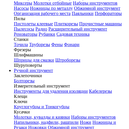
Миксеры
Молотки отбойные
Наборы инструментов
Насосы
Ножницы по металлу
Обжимной инструмент
Организация рабочего места
Паяльники
Перфораторы
Пилы
Пистолеты клеевые
Плиткорезы
Прочистные машины
Пылесосы
Радио
Расширительный инструмент
Реноваторы
Рубанки
Садовая техника
Станки
Точила
Труборезы
Фены
Фонари
Фрезеры
Шлифмашины
Шприцы для смазки
Штроборезы
Шуруповерты
Ручной инструмент
Заклепочники
Болторезы
Измерительный инструмент
Инструменты для удаления изоляции
Кабелерезы
Клещи
Ключи
Круглогубцы и Тонкогубцы
Кусачки
Молотки, кувалды и киянки
Наборы инструментов
Напильники, надфили, рашпили
Ножи
Ножницы и
Резаки
Ножовки
Обжимной инструмент