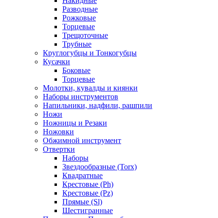
Накидные
Разводные
Рожковые
Торцевые
Трещоточные
Трубные
Круглогубцы и Тонкогубцы
Кусачки
Боковые
Торцевые
Молотки, кувалды и киянки
Наборы инструментов
Напильники, надфили, рашпили
Ножи
Ножницы и Резаки
Ножовки
Обжимной инструмент
Отвертки
Наборы
Звездообразные (Torx)
Квадратные
Крестовые (Ph)
Крестовые (Pz)
Прямые (Sl)
Шестигранные