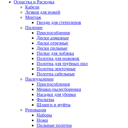
Оснастка и Расходка
Кабели
Лезвия для ножей
Монтаж
Гвозди для степплеров
Пиление
Приспособления
Диски алмазные
Диски отрезные
Диски пильные
Пилки для лобзика
Полотна для ножовок
Полотна для трубных пил
Полотна ленточные
Полотна сабельные
Пылеудаление
Приспособления
Мешки-пылесборники
Насадки для уборки
Фильтры
Шланги и муфты
Реновация
Наборы
Ножи
Пильные полотна