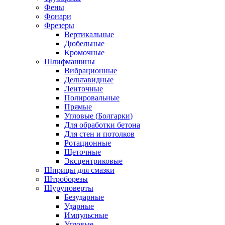
Фены
Фонари
Фрезеры
Вертикальные
Дюбельные
Кромочные
Шлифмашины
Вибрационные
Дельтавидные
Ленточные
Полировальные
Прямые
Угловые (Болгарки)
Для обработки бетона
Для стен и потолков
Ротационные
Щеточные
Эксцентриковые
Шприцы для смазки
Штроборезы
Шуруповерты
Безударные
Ударные
Импульсные
Угловые