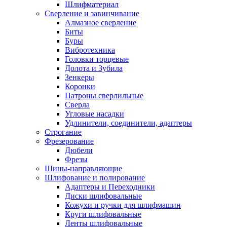
Шлифматериал
Сверление и завинчивание
Алмазное сверление
Биты
Буры
Вибротехника
Головки торцевые
Долота и Зубила
Зенкеры
Коронки
Патроны сверлильные
Сверла
Угловые насадки
Удлинители, соединители, адаптеры
Строгание
Фрезерование
Дюбели
Фрезы
Шины-направляющие
Шлифование и полирование
Адаптеры и Переходники
Диски шлифовальные
Кожухи и ручки для шлифмашин
Круги шлифовальные
Ленты шлифовальные