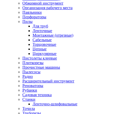
Обжимной инструмент
Организация рабочего места
Паяльники
Перфораторы
Пилы
Для труб
Ленточные
Монтажные (отрезные)
Сабельные
Торцовочные
Цепные
Циркулярные
Пистолеты клеевые
Плиткорезы
Прочистные машины
Пылесосы
Радио
Расширительный инструмент
Реноваторы
Рубанки
Садовая техника
Станки
Ленточно-шлифовальные
Точила
Труборезы