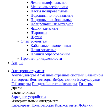
Листы шлифовальные
Мешки-пылесборники
Пасты полировальные
Подошвы полировальные
Подошвы шлифовальные
Полировальный материал
Чашки алмазные
Шарошки
Щетки
Электромонтаж
Кабельные наконечники
Ножи запасные
Плашки опрессовочные
Прочие принадлежности
Акции
Электроинструмент
Аккумуляторы
Алмазные отрезные системы
Балансиры
Болторезы
Вентиляторы
Вибротехника
Воздуходувки
Гайковерты
Гвоздезабиватели (нейлеры)
Граверы
Дрели
Заклепочники
Зарядные устройства
Измерительный инструмент
Кабелерезы
Компрессоры
Краскопульты
Лобзики