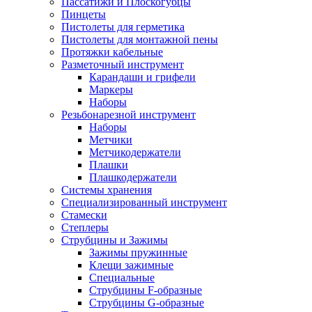
Пассатижи и Плоскогубцы
Пинцеты
Пистолеты для герметика
Пистолеты для монтажной пены
Протяжки кабельные
Разметочный инструмент
Карандаши и грифели
Маркеры
Наборы
Резьбонарезной инструмент
Наборы
Метчики
Метчикодержатели
Плашки
Плашкодержатели
Системы хранения
Специализированный инструмент
Стамески
Степлеры
Струбцины и Зажимы
Зажимы пружинные
Клещи зажимные
Специальные
Струбцины F-образные
Струбцины G-образные