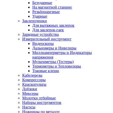
Безударные
На магнитной станине
Резьбонарезные
Ударные
Заклепочники
Для вытяжных заклепок
Для заклепок-гаек
Зарядные устройства
Измерительный инструмент
Видеоскопы
Дальномеры и Нивелиры
Миллиамперметры и Индикаторы
напряжения
Мультиметры (Тестеры)
Термометры и Тепловизоры
Токовые клещи
Кабелерезы
Компрессоры
Краскопульты
Лобзики
Миксеры
Молотки отбойные
Наборы инструментов
Насосы
Ножницы по металлу