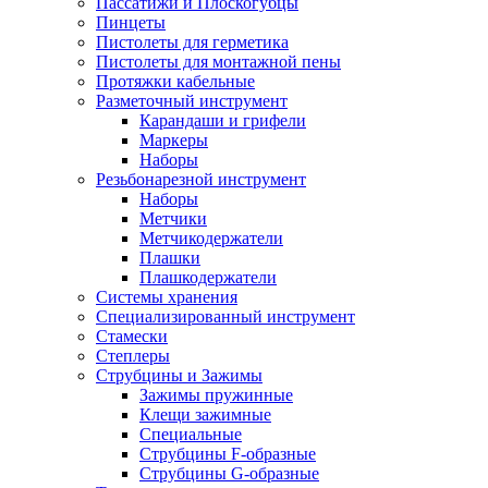
Пассатижи и Плоскогубцы
Пинцеты
Пистолеты для герметика
Пистолеты для монтажной пены
Протяжки кабельные
Разметочный инструмент
Карандаши и грифели
Маркеры
Наборы
Резьбонарезной инструмент
Наборы
Метчики
Метчикодержатели
Плашки
Плашкодержатели
Системы хранения
Специализированный инструмент
Стамески
Степлеры
Струбцины и Зажимы
Зажимы пружинные
Клещи зажимные
Специальные
Струбцины F-образные
Струбцины G-образные