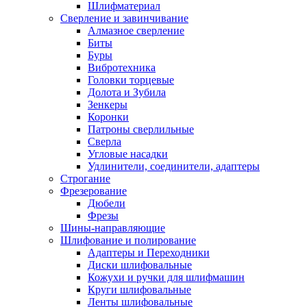
Шлифматериал
Сверление и завинчивание
Алмазное сверление
Биты
Буры
Вибротехника
Головки торцевые
Долота и Зубила
Зенкеры
Коронки
Патроны сверлильные
Сверла
Угловые насадки
Удлинители, соединители, адаптеры
Строгание
Фрезерование
Дюбели
Фрезы
Шины-направляющие
Шлифование и полирование
Адаптеры и Переходники
Диски шлифовальные
Кожухи и ручки для шлифмашин
Круги шлифовальные
Ленты шлифовальные