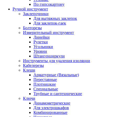
По гипсокартону
Ручной инструмент
Заклепочники
Для вытяжных заклепок
Для заклепок-гаек
Болторезы
Измерительный инструмент
Линейки
Рулетки
Угольники
Уровни
Штангенциркули
Инструменты для удаления изоляции
Кабелерезы
Клещи
Арматурные (Вязальные)
Переставные
Плотницкие
Специальные
Трубные и сантехнические
Ключи
Динамометрические
Для электрошкафов
Комбинированные