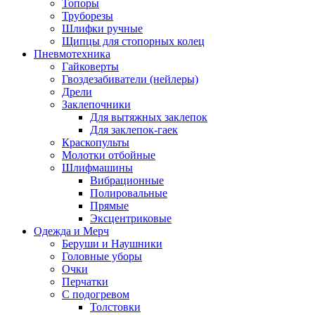
Топоры
Труборезы
Шлифки ручные
Щипцы для стопорных колец
Пневмотехника
Гайковерты
Гвоздезабиватели (нейлеры)
Дрели
Заклепочники
Для вытяжных заклепок
Для заклепок-гаек
Краскопульты
Молотки отбойные
Шлифмашины
Вибрационные
Полировальные
Прямые
Эксцентриковые
Одежда и Мерч
Беруши и Наушники
Головные уборы
Очки
Перчатки
С подогревом
Толстовки