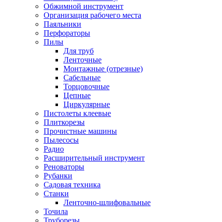
Обжимной инструмент
Организация рабочего места
Паяльники
Перфораторы
Пилы
Для труб
Ленточные
Монтажные (отрезные)
Сабельные
Торцовочные
Цепные
Циркулярные
Пистолеты клеевые
Плиткорезы
Прочистные машины
Пылесосы
Радио
Расширительный инструмент
Реноваторы
Рубанки
Садовая техника
Станки
Ленточно-шлифовальные
Точила
Труборезы