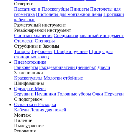
Отвертки
Пассатижи и Плоскогубцы
Пинцеты
Пистолеты для
герметика
Пистолеты для монтажной пены
Протяжки
кабельные
Разметочный инструмент
Резьбонарезной инструмент
Системы хранения
Специализированный инструмент
Стамески
Степлеры
Струбцины и Зажимы
Топоры
Труборезы
Шлифки ручные
Щипцы для
стопорных колец
Пневмотехника
Гайковерты
Гвоздезабиватели (нейлеры)
Дрели
Заклепочники
Краскопульты
Молотки отбойные
Шлифмашины
Одежда и Мерч
Беруши и Наушники
Головные уборы
Очки
Перчатки
С подогревом
Оснастка и Расходка
Кабели
Лезвия для ножей
Монтаж
Пиление
Пылеудаление
Реновация