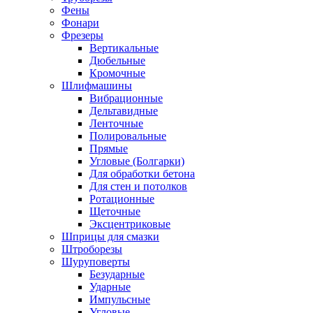
Фены
Фонари
Фрезеры
Вертикальные
Дюбельные
Кромочные
Шлифмашины
Вибрационные
Дельтавидные
Ленточные
Полировальные
Прямые
Угловые (Болгарки)
Для обработки бетона
Для стен и потолков
Ротационные
Щеточные
Эксцентриковые
Шприцы для смазки
Штроборезы
Шуруповерты
Безударные
Ударные
Импульсные
Угловые