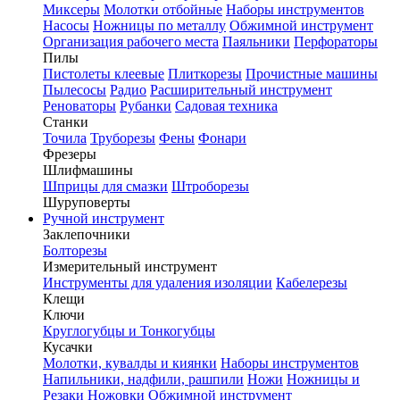
Миксеры
Молотки отбойные
Наборы инструментов
Насосы
Ножницы по металлу
Обжимной инструмент
Организация рабочего места
Паяльники
Перфораторы
Пилы
Пистолеты клеевые
Плиткорезы
Прочистные машины
Пылесосы
Радио
Расширительный инструмент
Реноваторы
Рубанки
Садовая техника
Станки
Точила
Труборезы
Фены
Фонари
Фрезеры
Шлифмашины
Шприцы для смазки
Штроборезы
Шуруповерты
Ручной инструмент
Заклепочники
Болторезы
Измерительный инструмент
Инструменты для удаления изоляции
Кабелерезы
Клещи
Ключи
Круглогубцы и Тонкогубцы
Кусачки
Молотки, кувалды и киянки
Наборы инструментов
Напильники, надфили, рашпили
Ножи
Ножницы и
Резаки
Ножовки
Обжимной инструмент