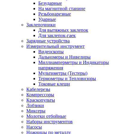
Безударные
На магнитной станине
Резьбонарезные
Ударные
Заклепочники
Для вытяжных заклепок
Для заклепок-гаек
Зарядные устройства
Измерительный инструмент
Видеоскопы
Дальномеры и Нивелиры
Миллиамперметры и Индикаторы
напряжения
Мультиметры (Тестеры)
Термометры и Тепловизоры
Токовые клещи
Кабелерезы
Компрессоры
Краскопульты
Лобзики
Миксеры
Молотки отбойные
Наборы инструментов
Насосы
Ножницы по металлу