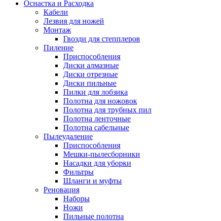
Оснастка и Расходка
Кабели
Лезвия для ножей
Монтаж
Гвозди для степплеров
Пиление
Приспособления
Диски алмазные
Диски отрезные
Диски пильные
Пилки для лобзика
Полотна для ножовок
Полотна для трубных пил
Полотна ленточные
Полотна сабельные
Пылеудаление
Приспособления
Мешки-пылесборники
Насадки для уборки
Фильтры
Шланги и муфты
Реновация
Наборы
Ножи
Пильные полотна