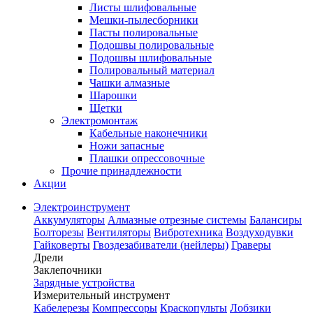
Листы шлифовальные
Мешки-пылесборники
Пасты полировальные
Подошвы полировальные
Подошвы шлифовальные
Полировальный материал
Чашки алмазные
Шарошки
Щетки
Электромонтаж
Кабельные наконечники
Ножи запасные
Плашки опрессовочные
Прочие принадлежности
Акции
Электроинструмент
Аккумуляторы
Алмазные отрезные системы
Балансиры
Болторезы
Вентиляторы
Вибротехника
Воздуходувки
Гайковерты
Гвоздезабиватели (нейлеры)
Граверы
Дрели
Заклепочники
Зарядные устройства
Измерительный инструмент
Кабелерезы
Компрессоры
Краскопульты
Лобзики