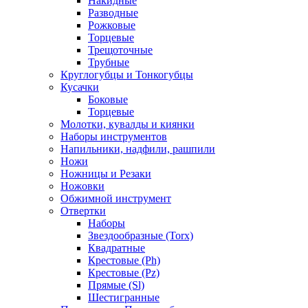
Накидные
Разводные
Рожковые
Торцевые
Трещоточные
Трубные
Круглогубцы и Тонкогубцы
Кусачки
Боковые
Торцевые
Молотки, кувалды и киянки
Наборы инструментов
Напильники, надфили, рашпили
Ножи
Ножницы и Резаки
Ножовки
Обжимной инструмент
Отвертки
Наборы
Звездообразные (Torx)
Квадратные
Крестовые (Ph)
Крестовые (Pz)
Прямые (Sl)
Шестигранные