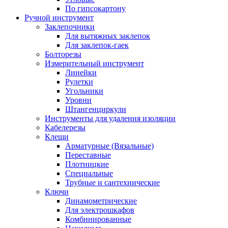
По гипсокартону
Ручной инструмент
Заклепочники
Для вытяжных заклепок
Для заклепок-гаек
Болторезы
Измерительный инструмент
Линейки
Рулетки
Угольники
Уровни
Штангенциркули
Инструменты для удаления изоляции
Кабелерезы
Клещи
Арматурные (Вязальные)
Переставные
Плотницкие
Специальные
Трубные и сантехнические
Ключи
Динамометрические
Для электрошкафов
Комбинированные