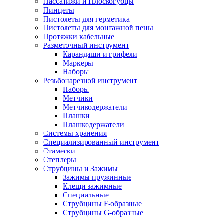
Пассатижи и Плоскогубцы
Пинцеты
Пистолеты для герметика
Пистолеты для монтажной пены
Протяжки кабельные
Разметочный инструмент
Карандаши и грифели
Маркеры
Наборы
Резьбонарезной инструмент
Наборы
Метчики
Метчикодержатели
Плашки
Плашкодержатели
Системы хранения
Специализированный инструмент
Стамески
Степлеры
Струбцины и Зажимы
Зажимы пружинные
Клещи зажимные
Специальные
Струбцины F-образные
Струбцины G-образные