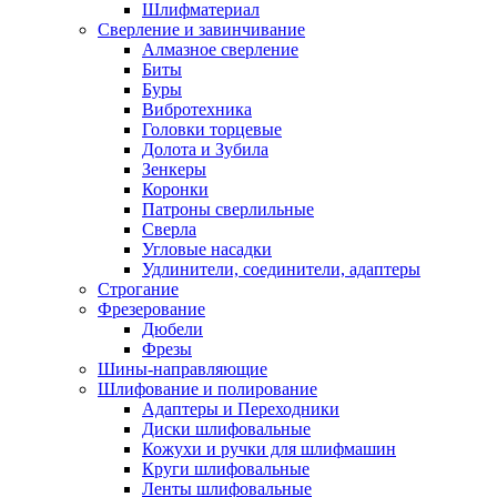
Шлифматериал
Сверление и завинчивание
Алмазное сверление
Биты
Буры
Вибротехника
Головки торцевые
Долота и Зубила
Зенкеры
Коронки
Патроны сверлильные
Сверла
Угловые насадки
Удлинители, соединители, адаптеры
Строгание
Фрезерование
Дюбели
Фрезы
Шины-направляющие
Шлифование и полирование
Адаптеры и Переходники
Диски шлифовальные
Кожухи и ручки для шлифмашин
Круги шлифовальные
Ленты шлифовальные