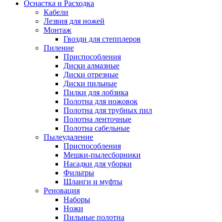
Оснастка и Расходка
Кабели
Лезвия для ножей
Монтаж
Гвозди для степплеров
Пиление
Приспособления
Диски алмазные
Диски отрезные
Диски пильные
Пилки для лобзика
Полотна для ножовок
Полотна для трубных пил
Полотна ленточные
Полотна сабельные
Пылеудаление
Приспособления
Мешки-пылесборники
Насадки для уборки
Фильтры
Шланги и муфты
Реновация
Наборы
Ножи
Пильные полотна