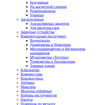
Безударные
На магнитной станине
Резьбонарезные
Ударные
Заклепочники
Для вытяжных заклепок
Для заклепок-гаек
Зарядные устройства
Измерительный инструмент
Видеоскопы
Дальномеры и Нивелиры
Миллиамперметры и Индикаторы
напряжения
Мультиметры (Тестеры)
Термометры и Тепловизоры
Токовые клещи
Кабелерезы
Компрессоры
Краскопульты
Лобзики
Миксеры
Молотки отбойные
Наборы инструментов
Насосы
Ножницы по металлу