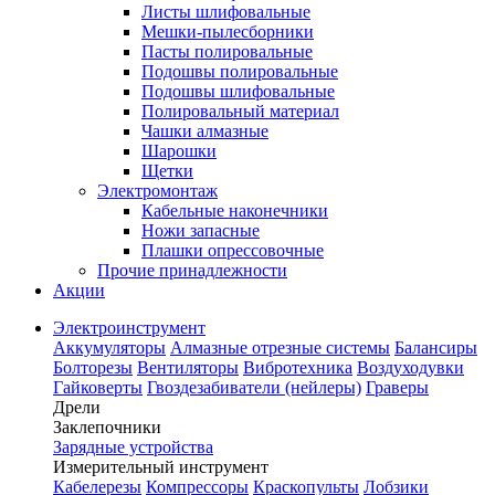
Листы шлифовальные
Мешки-пылесборники
Пасты полировальные
Подошвы полировальные
Подошвы шлифовальные
Полировальный материал
Чашки алмазные
Шарошки
Щетки
Электромонтаж
Кабельные наконечники
Ножи запасные
Плашки опрессовочные
Прочие принадлежности
Акции
Электроинструмент
Аккумуляторы
Алмазные отрезные системы
Балансиры
Болторезы
Вентиляторы
Вибротехника
Воздуходувки
Гайковерты
Гвоздезабиватели (нейлеры)
Граверы
Дрели
Заклепочники
Зарядные устройства
Измерительный инструмент
Кабелерезы
Компрессоры
Краскопульты
Лобзики