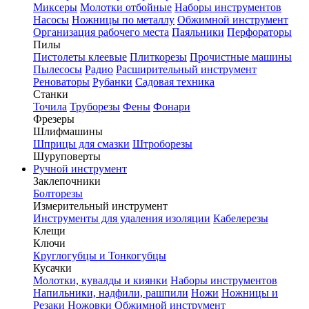
Миксеры
Молотки отбойные
Наборы инструментов
Насосы
Ножницы по металлу
Обжимной инструмент
Организация рабочего места
Паяльники
Перфораторы
Пилы
Пистолеты клеевые
Плиткорезы
Прочистные машины
Пылесосы
Радио
Расширительный инструмент
Реноваторы
Рубанки
Садовая техника
Станки
Точила
Труборезы
Фены
Фонари
Фрезеры
Шлифмашины
Шприцы для смазки
Штроборезы
Шуруповерты
Ручной инструмент
Заклепочники
Болторезы
Измерительный инструмент
Инструменты для удаления изоляции
Кабелерезы
Клещи
Ключи
Круглогубцы и Тонкогубцы
Кусачки
Молотки, кувалды и киянки
Наборы инструментов
Напильники, надфили, рашпили
Ножи
Ножницы и
Резаки
Ножовки
Обжимной инструмент