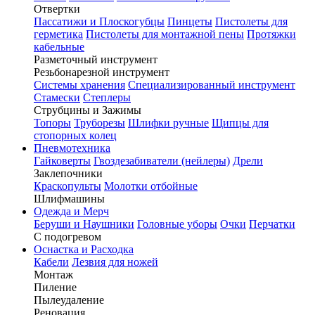
Отвертки
Пассатижи и Плоскогубцы
Пинцеты
Пистолеты для
герметика
Пистолеты для монтажной пены
Протяжки
кабельные
Разметочный инструмент
Резьбонарезной инструмент
Системы хранения
Специализированный инструмент
Стамески
Степлеры
Струбцины и Зажимы
Топоры
Труборезы
Шлифки ручные
Щипцы для
стопорных колец
Пневмотехника
Гайковерты
Гвоздезабиватели (нейлеры)
Дрели
Заклепочники
Краскопульты
Молотки отбойные
Шлифмашины
Одежда и Мерч
Беруши и Наушники
Головные уборы
Очки
Перчатки
С подогревом
Оснастка и Расходка
Кабели
Лезвия для ножей
Монтаж
Пиление
Пылеудаление
Реновация