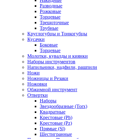
Накидные
Разводные
Рожковые
Торцевые
Трещоточные
Трубные
Круглогубцы и Тонкогубцы
Кусачки
Боковые
Торцевые
Молотки, кувалды и киянки
Наборы инструментов
Напильники, надфили, рашпили
Ножи
Ножницы и Резаки
Ножовки
Обжимной инструмент
Отвертки
Наборы
Звездообразные (Torx)
Квадратные
Крестовые (Ph)
Крестовые (Pz)
Прямые (Sl)
Шестигранные