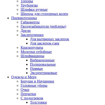
Топоры
Труборезы
Шлифки ручные
Щипцы для стопорных колец
Пневмотехника
Гайковерты
Гвоздезабиватели (нейлеры)
Дрели
Заклепочники
Для вытяжных заклепок
Для заклепок-гаек
Краскопульты
Молотки отбойные
Шлифмашины
Вибрационные
Полировальные
Прямые
Эксцентриковые
Одежда и Мерч
Беруши и Наушники
Головные уборы
Очки
Перчатки
С подогревом
Толстовки