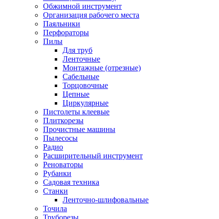
Обжимной инструмент
Организация рабочего места
Паяльники
Перфораторы
Пилы
Для труб
Ленточные
Монтажные (отрезные)
Сабельные
Торцовочные
Цепные
Циркулярные
Пистолеты клеевые
Плиткорезы
Прочистные машины
Пылесосы
Радио
Расширительный инструмент
Реноваторы
Рубанки
Садовая техника
Станки
Ленточно-шлифовальные
Точила
Труборезы