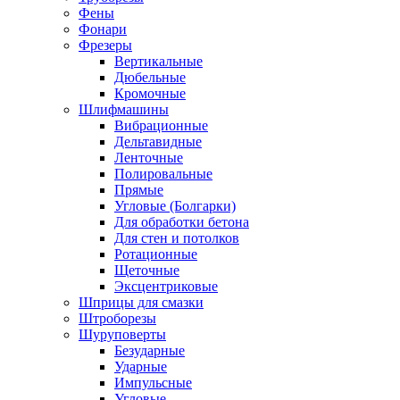
Фены
Фонари
Фрезеры
Вертикальные
Дюбельные
Кромочные
Шлифмашины
Вибрационные
Дельтавидные
Ленточные
Полировальные
Прямые
Угловые (Болгарки)
Для обработки бетона
Для стен и потолков
Ротационные
Щеточные
Эксцентриковые
Шприцы для смазки
Штроборезы
Шуруповерты
Безударные
Ударные
Импульсные
Угловые