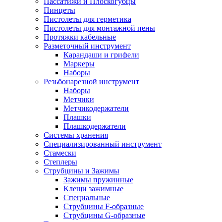
Пассатижи и Плоскогубцы
Пинцеты
Пистолеты для герметика
Пистолеты для монтажной пены
Протяжки кабельные
Разметочный инструмент
Карандаши и грифели
Маркеры
Наборы
Резьбонарезной инструмент
Наборы
Метчики
Метчикодержатели
Плашки
Плашкодержатели
Системы хранения
Специализированный инструмент
Стамески
Степлеры
Струбцины и Зажимы
Зажимы пружинные
Клещи зажимные
Специальные
Струбцины F-образные
Струбцины G-образные