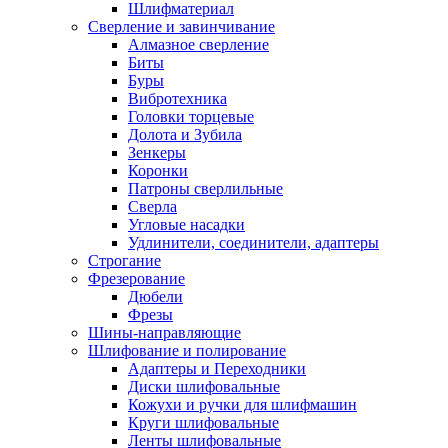
Шлифматериал
Сверление и завинчивание
Алмазное сверление
Биты
Буры
Вибротехника
Головки торцевые
Долота и Зубила
Зенкеры
Коронки
Патроны сверлильные
Сверла
Угловые насадки
Удлинители, соединители, адаптеры
Строгание
Фрезерование
Дюбели
Фрезы
Шины-направляющие
Шлифование и полирование
Адаптеры и Переходники
Диски шлифовальные
Кожухи и ручки для шлифмашин
Круги шлифовальные
Ленты шлифовальные