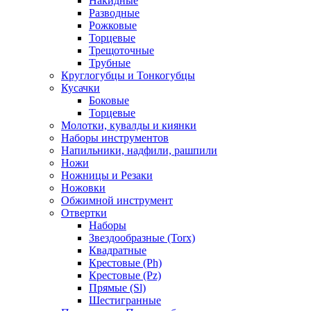
Накидные
Разводные
Рожковые
Торцевые
Трещоточные
Трубные
Круглогубцы и Тонкогубцы
Кусачки
Боковые
Торцевые
Молотки, кувалды и киянки
Наборы инструментов
Напильники, надфили, рашпили
Ножи
Ножницы и Резаки
Ножовки
Обжимной инструмент
Отвертки
Наборы
Звездообразные (Torx)
Квадратные
Крестовые (Ph)
Крестовые (Pz)
Прямые (Sl)
Шестигранные