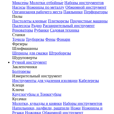
Миксеры
Молотки отбойные
Наборы инструментов
Насосы
Ножницы по металлу
Обжимной инструмент
Организация рабочего места
Паяльники
Перфораторы
Пилы
Пистолеты клеевые
Плиткорезы
Прочистные машины
Пылесосы
Радио
Расширительный инструмент
Реноваторы
Рубанки
Садовая техника
Станки
Точила
Труборезы
Фены
Фонари
Фрезеры
Шлифмашины
Шприцы для смазки
Штроборезы
Шуруповерты
Ручной инструмент
Заклепочники
Болторезы
Измерительный инструмент
Инструменты для удаления изоляции
Кабелерезы
Клещи
Ключи
Круглогубцы и Тонкогубцы
Кусачки
Молотки, кувалды и киянки
Наборы инструментов
Напильники, надфили, рашпили
Ножи
Ножницы и
Резаки
Ножовки
Обжимной инструмент