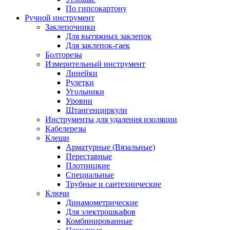
По гипсокартону
Ручной инструмент
Заклепочники
Для вытяжных заклепок
Для заклепок-гаек
Болторезы
Измерительный инструмент
Линейки
Рулетки
Угольники
Уровни
Штангенциркули
Инструменты для удаления изоляции
Кабелерезы
Клещи
Арматурные (Вязальные)
Переставные
Плотницкие
Специальные
Трубные и сантехнические
Ключи
Динамометрические
Для электрошкафов
Комбинированные