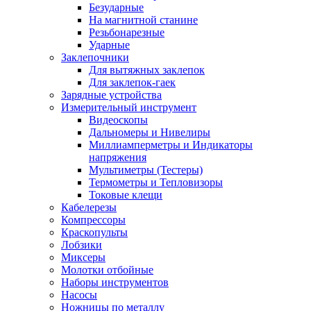
Безударные
На магнитной станине
Резьбонарезные
Ударные
Заклепочники
Для вытяжных заклепок
Для заклепок-гаек
Зарядные устройства
Измерительный инструмент
Видеоскопы
Дальномеры и Нивелиры
Миллиамперметры и Индикаторы
напряжения
Мультиметры (Тестеры)
Термометры и Тепловизоры
Токовые клещи
Кабелерезы
Компрессоры
Краскопульты
Лобзики
Миксеры
Молотки отбойные
Наборы инструментов
Насосы
Ножницы по металлу