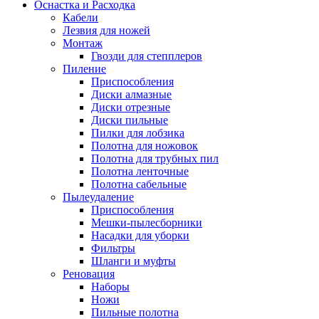
Оснастка и Расходка
Кабели
Лезвия для ножей
Монтаж
Гвозди для степплеров
Пиление
Приспособления
Диски алмазные
Диски отрезные
Диски пильные
Пилки для лобзика
Полотна для ножовок
Полотна для трубных пил
Полотна ленточные
Полотна сабельные
Пылеудаление
Приспособления
Мешки-пылесборники
Насадки для уборки
Фильтры
Шланги и муфты
Реновация
Наборы
Ножи
Пильные полотна