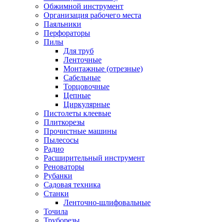
Обжимной инструмент
Организация рабочего места
Паяльники
Перфораторы
Пилы
Для труб
Ленточные
Монтажные (отрезные)
Сабельные
Торцовочные
Цепные
Циркулярные
Пистолеты клеевые
Плиткорезы
Прочистные машины
Пылесосы
Радио
Расширительный инструмент
Реноваторы
Рубанки
Садовая техника
Станки
Ленточно-шлифовальные
Точила
Труборезы