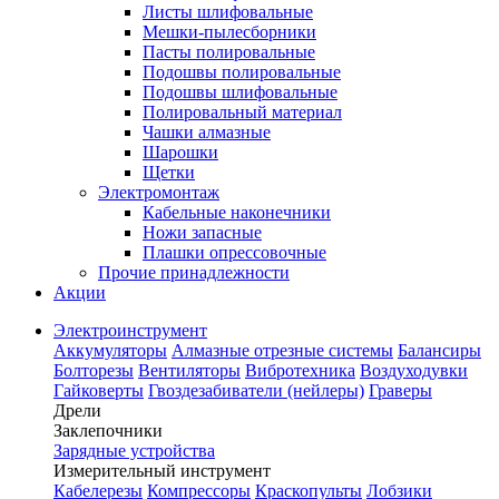
Листы шлифовальные
Мешки-пылесборники
Пасты полировальные
Подошвы полировальные
Подошвы шлифовальные
Полировальный материал
Чашки алмазные
Шарошки
Щетки
Электромонтаж
Кабельные наконечники
Ножи запасные
Плашки опрессовочные
Прочие принадлежности
Акции
Электроинструмент
Аккумуляторы
Алмазные отрезные системы
Балансиры
Болторезы
Вентиляторы
Вибротехника
Воздуходувки
Гайковерты
Гвоздезабиватели (нейлеры)
Граверы
Дрели
Заклепочники
Зарядные устройства
Измерительный инструмент
Кабелерезы
Компрессоры
Краскопульты
Лобзики