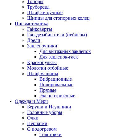
Топоры
Труборезы
Шлифки ручные
Щипцы для стопорных колец
Пневмотехника
Гайковерты
Гвоздезабиватели (нейлеры)
Дрели
Заклепочники
Для вытяжных заклепок
Для заклепок-гаек
Краскопульты
Молотки отбойные
Шлифмашины
Вибрационные
Полировальные
Прямые
Эксцентриковые
Одежда и Мерч
Беруши и Наушники
Головные уборы
Очки
Перчатки
С подогревом
Толстовки