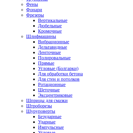
Фены
Фонари
Фрезеры
Вертикальные
Дюбельные
Кромочные
Шлифмашины
Вибрационные
Дельтавидные
Ленточные
Полировальные
Прямые
Угловые (Болгарки)
Для обработки бетона
Для стен и потолков
Ротационные
Щеточные
Эксцентриковые
Шприцы для смазки
Штроборезы
Шуруповерты
Безударные
Ударные
Импульсные
Угловые