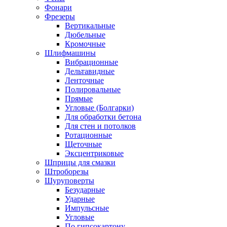
Фонари
Фрезеры
Вертикальные
Дюбельные
Кромочные
Шлифмашины
Вибрационные
Дельтавидные
Ленточные
Полировальные
Прямые
Угловые (Болгарки)
Для обработки бетона
Для стен и потолков
Ротационные
Щеточные
Эксцентриковые
Шприцы для смазки
Штроборезы
Шуруповерты
Безударные
Ударные
Импульсные
Угловые
По гипсокартону