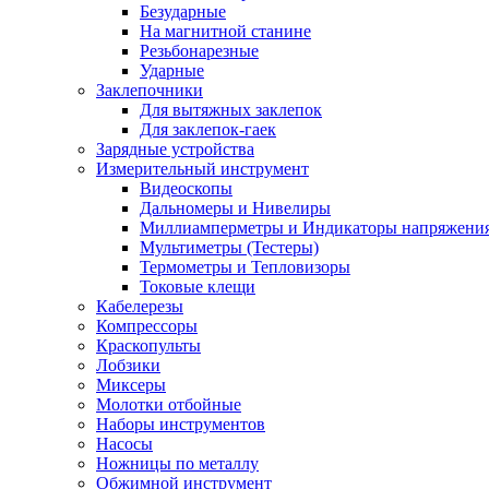
Безударные
На магнитной станине
Резьбонарезные
Ударные
Заклепочники
Для вытяжных заклепок
Для заклепок-гаек
Зарядные устройства
Измерительный инструмент
Видеоскопы
Дальномеры и Нивелиры
Миллиамперметры и Индикаторы напряжени
Мультиметры (Тестеры)
Термометры и Тепловизоры
Токовые клещи
Кабелерезы
Компрессоры
Краскопульты
Лобзики
Миксеры
Молотки отбойные
Наборы инструментов
Насосы
Ножницы по металлу
Обжимной инструмент