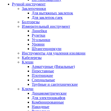
Ручной инструмент
Заклепочники
Для вытяжных заклепок
Для заклепок-гаек
Болторезы
Измерительный инструмент
Линейки
Рулетки
Угольники
Уровни
Штангенциркули
Инструменты для удаления изоляции
Кабелерезы
Клещи
Арматурные (Вязальные)
Переставные
Плотницкие
Специальные
Трубные и сантехнические
Ключи
Динамометрические
Для электрошкафов
Комбинированные
Накидные