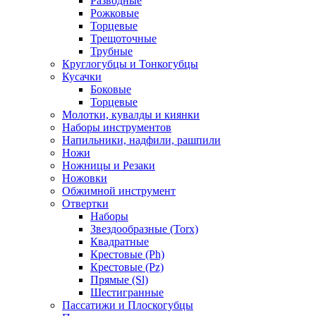
Разводные
Рожковые
Торцевые
Трещоточные
Трубные
Круглогубцы и Тонкогубцы
Кусачки
Боковые
Торцевые
Молотки, кувалды и киянки
Наборы инструментов
Напильники, надфили, рашпили
Ножи
Ножницы и Резаки
Ножовки
Обжимной инструмент
Отвертки
Наборы
Звездообразные (Torx)
Квадратные
Крестовые (Ph)
Крестовые (Pz)
Прямые (Sl)
Шестигранные
Пассатижи и Плоскогубцы