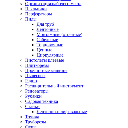
Организация рабочего места
Паяльники
Перфораторы
Пилы
Для труб
Ленточные
Монтажные (отрезные)
Сабельные
Торцовочные
Цепные
Циркулярные
Пистолеты клеевые
Плиткорезы
Прочистные машины
Пылесосы
Радио
Расширительный инструмент
Реноваторы
Рубанки
Садовая техника
Станки
Ленточно-шлифовальные
Точила
Труборезы
Фены