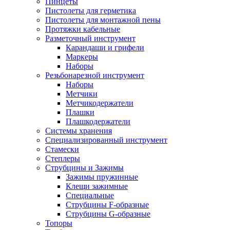
Пинцеты
Пистолеты для герметика
Пистолеты для монтажной пены
Протяжки кабельные
Разметочный инструмент
Карандаши и грифели
Маркеры
Наборы
Резьбонарезной инструмент
Наборы
Метчики
Метчикодержатели
Плашки
Плашкодержатели
Системы хранения
Специализированный инструмент
Стамески
Степлеры
Струбцины и Зажимы
Зажимы пружинные
Клещи зажимные
Специальные
Струбцины F-образные
Струбцины G-образные
Топоры