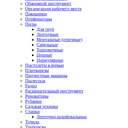
Обжимной инструмент
Организация рабочего места
Паяльники
Перфораторы
Пилы
Для труб
Ленточные
Монтажные (отрезные)
Сабельные
Торцовочные
Цепные
Циркулярные
Пистолеты клеевые
Плиткорезы
Прочистные машины
Пылесосы
Радио
Расширительный инструмент
Реноваторы
Рубанки
Садовая техника
Станки
Ленточно-шлифовальные
Точила
Труборезы