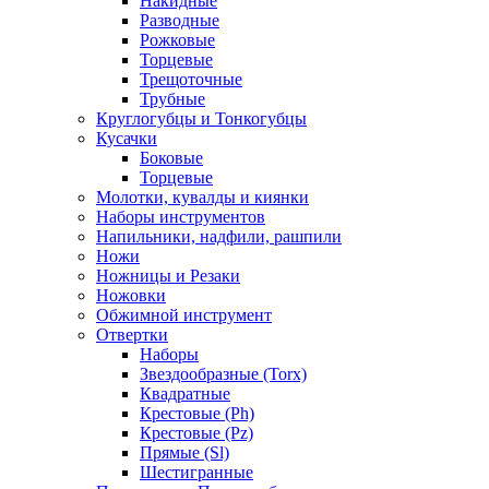
Накидные
Разводные
Рожковые
Торцевые
Трещоточные
Трубные
Круглогубцы и Тонкогубцы
Кусачки
Боковые
Торцевые
Молотки, кувалды и киянки
Наборы инструментов
Напильники, надфили, рашпили
Ножи
Ножницы и Резаки
Ножовки
Обжимной инструмент
Отвертки
Наборы
Звездообразные (Torx)
Квадратные
Крестовые (Ph)
Крестовые (Pz)
Прямые (Sl)
Шестигранные