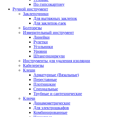
По гипсокартону
Ручной инструмент
Заклепочники
Для вытяжных заклепок
Для заклепок-гаек
Болторезы
Измерительный инструмент
Линейки
Рулетки
Угольники
Уровни
Штангенциркули
Инструменты для удаления изоляции
Кабелерезы
Клещи
Арматурные (Вязальные)
Переставные
Плотницкие
Специальные
Трубные и сантехнические
Ключи
Динамометрические
Для электрошкафов
Комбинированные