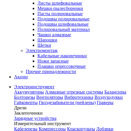
Листы шлифовальные
Мешки-пылесборники
Пасты полировальные
Подошвы полировальные
Подошвы шлифовальные
Полировальный материал
Чашки алмазные
Шарошки
Щетки
Электромонтаж
Кабельные наконечники
Ножи запасные
Плашки опрессовочные
Прочие принадлежности
Акции
Электроинструмент
Аккумуляторы
Алмазные отрезные системы
Балансиры
Болторезы
Вентиляторы
Вибротехника
Воздуходувки
Гайковерты
Гвоздезабиватели (нейлеры)
Граверы
Дрели
Заклепочники
Зарядные устройства
Измерительный инструмент
Кабелерезы
Компрессоры
Краскопульты
Лобзики