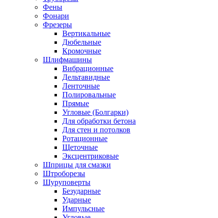
Фены
Фонари
Фрезеры
Вертикальные
Дюбельные
Кромочные
Шлифмашины
Вибрационные
Дельтавидные
Ленточные
Полировальные
Прямые
Угловые (Болгарки)
Для обработки бетона
Для стен и потолков
Ротационные
Щеточные
Эксцентриковые
Шприцы для смазки
Штроборезы
Шуруповерты
Безударные
Ударные
Импульсные
Угловые