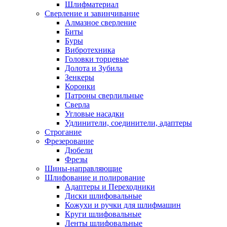
Шлифматериал
Сверление и завинчивание
Алмазное сверление
Биты
Буры
Вибротехника
Головки торцевые
Долота и Зубила
Зенкеры
Коронки
Патроны сверлильные
Сверла
Угловые насадки
Удлинители, соединители, адаптеры
Строгание
Фрезерование
Дюбели
Фрезы
Шины-направляющие
Шлифование и полирование
Адаптеры и Переходники
Диски шлифовальные
Кожухи и ручки для шлифмашин
Круги шлифовальные
Ленты шлифовальные