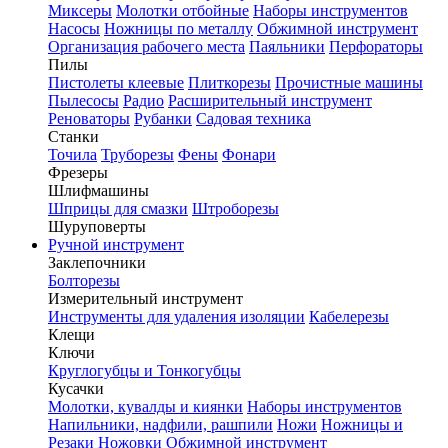
Миксеры
Молотки отбойные
Наборы инструментов
Насосы
Ножницы по металлу
Обжимной инструмент
Организация рабочего места
Паяльники
Перфораторы
Пилы
Пистолеты клеевые
Плиткорезы
Прочистные машины
Пылесосы
Радио
Расширительный инструмент
Реноваторы
Рубанки
Садовая техника
Станки
Точила
Труборезы
Фены
Фонари
Фрезеры
Шлифмашины
Шприцы для смазки
Штроборезы
Шуруповерты
Ручной инструмент
Заклепочники
Болторезы
Измерительный инструмент
Инструменты для удаления изоляции
Кабелерезы
Клещи
Ключи
Круглогубцы и Тонкогубцы
Кусачки
Молотки, кувалды и киянки
Наборы инструментов
Напильники, надфили, рашпили
Ножи
Ножницы и
Резаки
Ножовки
Обжимной инструмент