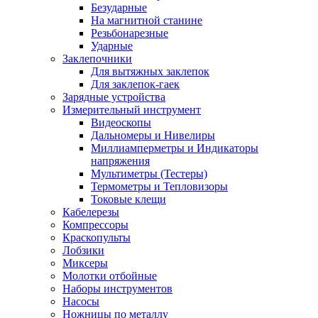
Безударные
На магнитной станине
Резьбонарезные
Ударные
Заклепочники
Для вытяжных заклепок
Для заклепок-гаек
Зарядные устройства
Измерительный инструмент
Видеоскопы
Дальномеры и Нивелиры
Миллиамперметры и Индикаторы
напряжения
Мультиметры (Тестеры)
Термометры и Тепловизоры
Токовые клещи
Кабелерезы
Компрессоры
Краскопульты
Лобзики
Миксеры
Молотки отбойные
Наборы инструментов
Насосы
Ножницы по металлу