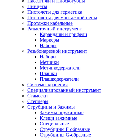
Пассатижи и Плоскогубцы
Пинцеты
Пистолеты для герметика
Пистолеты для монтажной пены
Протяжки кабельные
Разметочный инструмент
Карандаши и грифели
Маркеры
Наборы
Резьбонарезной инструмент
Наборы
Метчики
Метчикодержатели
Плашки
Плашкодержатели
Системы хранения
Специализированный инструмент
Стамески
Степлеры
Струбцины и Зажимы
Зажимы пружинные
Клещи зажимные
Специальные
Струбцины F-образные
Струбцины G-образные