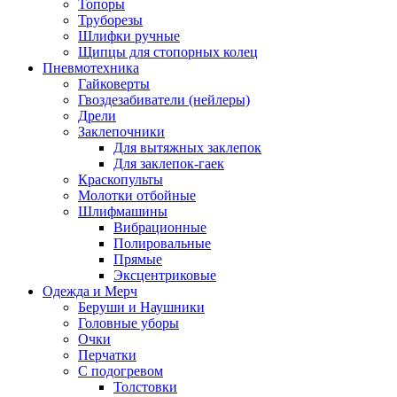
Топоры
Труборезы
Шлифки ручные
Щипцы для стопорных колец
Пневмотехника
Гайковерты
Гвоздезабиватели (нейлеры)
Дрели
Заклепочники
Для вытяжных заклепок
Для заклепок-гаек
Краскопульты
Молотки отбойные
Шлифмашины
Вибрационные
Полировальные
Прямые
Эксцентриковые
Одежда и Мерч
Беруши и Наушники
Головные уборы
Очки
Перчатки
С подогревом
Толстовки