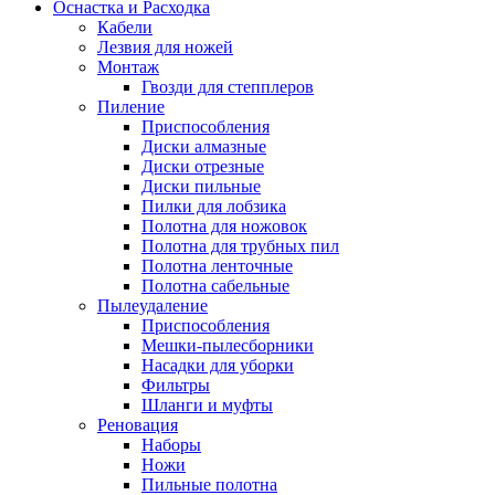
Оснастка и Расходка
Кабели
Лезвия для ножей
Монтаж
Гвозди для степплеров
Пиление
Приспособления
Диски алмазные
Диски отрезные
Диски пильные
Пилки для лобзика
Полотна для ножовок
Полотна для трубных пил
Полотна ленточные
Полотна сабельные
Пылеудаление
Приспособления
Мешки-пылесборники
Насадки для уборки
Фильтры
Шланги и муфты
Реновация
Наборы
Ножи
Пильные полотна