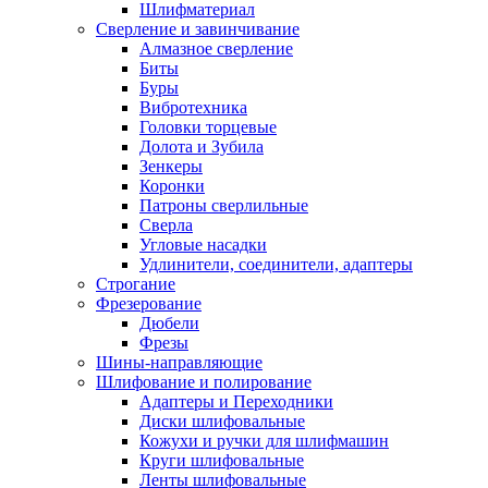
Шлифматериал
Сверление и завинчивание
Алмазное сверление
Биты
Буры
Вибротехника
Головки торцевые
Долота и Зубила
Зенкеры
Коронки
Патроны сверлильные
Сверла
Угловые насадки
Удлинители, соединители, адаптеры
Строгание
Фрезерование
Дюбели
Фрезы
Шины-направляющие
Шлифование и полирование
Адаптеры и Переходники
Диски шлифовальные
Кожухи и ручки для шлифмашин
Круги шлифовальные
Ленты шлифовальные