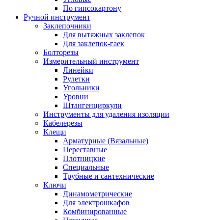
По гипсокартону
Ручной инструмент
Заклепочники
Для вытяжных заклепок
Для заклепок-гаек
Болторезы
Измерительный инструмент
Линейки
Рулетки
Угольники
Уровни
Штангенциркули
Инструменты для удаления изоляции
Кабелерезы
Клещи
Арматурные (Вязальные)
Переставные
Плотницкие
Специальные
Трубные и сантехнические
Ключи
Динамометрические
Для электрошкафов
Комбинированные