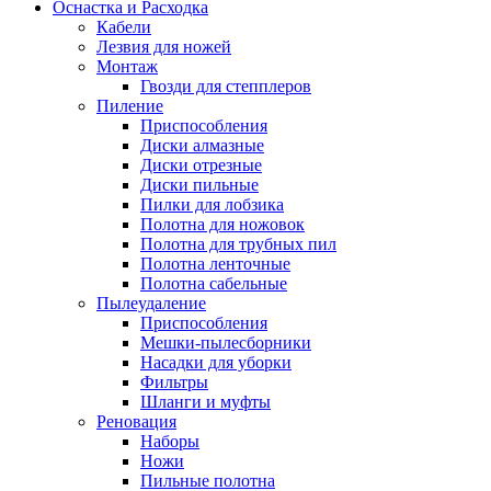
Оснастка и Расходка
Кабели
Лезвия для ножей
Монтаж
Гвозди для степплеров
Пиление
Приспособления
Диски алмазные
Диски отрезные
Диски пильные
Пилки для лобзика
Полотна для ножовок
Полотна для трубных пил
Полотна ленточные
Полотна сабельные
Пылеудаление
Приспособления
Мешки-пылесборники
Насадки для уборки
Фильтры
Шланги и муфты
Реновация
Наборы
Ножи
Пильные полотна