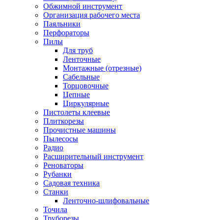
Обжимной инструмент
Организация рабочего места
Паяльники
Перфораторы
Пилы
Для труб
Ленточные
Монтажные (отрезные)
Сабельные
Торцовочные
Цепные
Циркулярные
Пистолеты клеевые
Плиткорезы
Прочистные машины
Пылесосы
Радио
Расширительный инструмент
Реноваторы
Рубанки
Садовая техника
Станки
Ленточно-шлифовальные
Точила
Труборезы