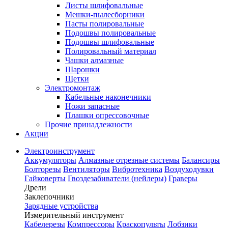
Листы шлифовальные
Мешки-пылесборники
Пасты полировальные
Подошвы полировальные
Подошвы шлифовальные
Полировальный материал
Чашки алмазные
Шарошки
Щетки
Электромонтаж
Кабельные наконечники
Ножи запасные
Плашки опрессовочные
Прочие принадлежности
Акции
Электроинструмент
Аккумуляторы
Алмазные отрезные системы
Балансиры
Болторезы
Вентиляторы
Вибротехника
Воздуходувки
Гайковерты
Гвоздезабиватели (нейлеры)
Граверы
Дрели
Заклепочники
Зарядные устройства
Измерительный инструмент
Кабелерезы
Компрессоры
Краскопульты
Лобзики