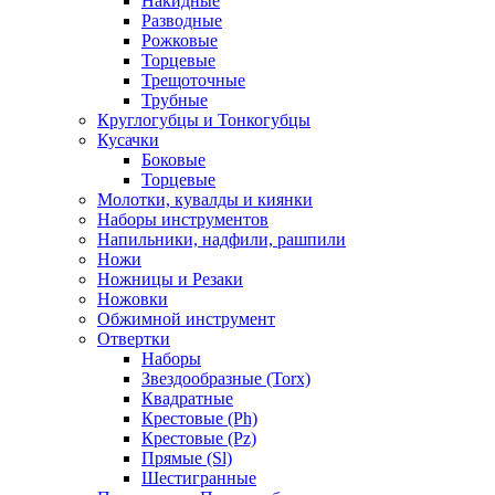
Накидные
Разводные
Рожковые
Торцевые
Трещоточные
Трубные
Круглогубцы и Тонкогубцы
Кусачки
Боковые
Торцевые
Молотки, кувалды и киянки
Наборы инструментов
Напильники, надфили, рашпили
Ножи
Ножницы и Резаки
Ножовки
Обжимной инструмент
Отвертки
Наборы
Звездообразные (Torx)
Квадратные
Крестовые (Ph)
Крестовые (Pz)
Прямые (Sl)
Шестигранные