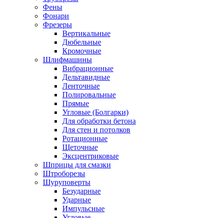
Фены
Фонари
Фрезеры
Вертикальные
Дюбельные
Кромочные
Шлифмашины
Вибрационные
Дельтавидные
Ленточные
Полировальные
Прямые
Угловые (Болгарки)
Для обработки бетона
Для стен и потолков
Ротационные
Щеточные
Эксцентриковые
Шприцы для смазки
Штроборезы
Шуруповерты
Безударные
Ударные
Импульсные
Угловые