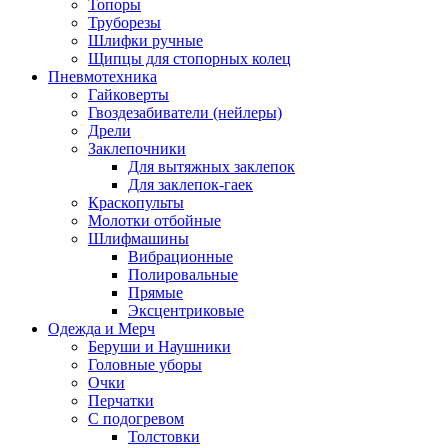
Топоры
Труборезы
Шлифки ручные
Щипцы для стопорных колец
Пневмотехника
Гайковерты
Гвоздезабиватели (нейлеры)
Дрели
Заклепочники
Для вытяжных заклепок
Для заклепок-гаек
Краскопульты
Молотки отбойные
Шлифмашины
Вибрационные
Полировальные
Прямые
Эксцентриковые
Одежда и Мерч
Беруши и Наушники
Головные уборы
Очки
Перчатки
С подогревом
Толстовки