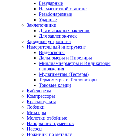
Безударные
На магнитной станине
Резьбонарезные
Ударные
Заклепочники
Для вытяжных заклепок
Для заклепок-гаек
Зарядные устройства
Измерительный инструмент
Видеоскопы
Дальномеры и Нивелиры
Миллиамперметры и Индикаторы
напряжения
Мультиметры (Тестеры)
Термометры и Тепловизоры
Токовые клещи
Кабелерезы
Компрессоры
Краскопульты
Лобзики
Миксеры
Молотки отбойные
Наборы инструментов
Насосы
Ножницы по металлу