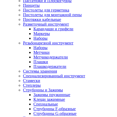
Пассатижи и Плоскогубцы
Пинцеты
Пистолеты для герметика
Пистолеты для монтажной пены
Протяжки кабельные
Разметочный инструмент
Карандаши и грифели
Маркеры
Наборы
Резьбонарезной инструмент
Наборы
Метчики
Метчикодержатели
Плашки
Плашкодержатели
Системы хранения
Специализированный инструмент
Стамески
Степлеры
Струбцины и Зажимы
Зажимы пружинные
Клещи зажимные
Специальные
Струбцины F-образные
Струбцины G-образные