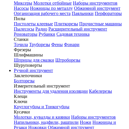
Миксеры
Молотки отбойные
Наборы инструментов
Насосы
Ножницы по металлу
Обжимной инструмент
Организация рабочего места
Паяльники
Перфораторы
Пилы
Пистолеты клеевые
Плиткорезы
Прочистные машины
Пылесосы
Радио
Расширительный инструмент
Реноваторы
Рубанки
Садовая техника
Станки
Точила
Труборезы
Фены
Фонари
Фрезеры
Шлифмашины
Шприцы для смазки
Штроборезы
Шуруповерты
Ручной инструмент
Заклепочники
Болторезы
Измерительный инструмент
Инструменты для удаления изоляции
Кабелерезы
Клещи
Ключи
Круглогубцы и Тонкогубцы
Кусачки
Молотки, кувалды и киянки
Наборы инструментов
Напильники, надфили, рашпили
Ножи
Ножницы и
Резаки
Ножовки
Обжимной инструмент