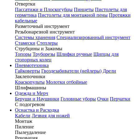
Отвертки
Пассатижи и Плоскогубцы
Пинцеты
Пистолеты для
герметика
Пистолеты для монтажной пены
Протяжки
кабельные
Разметочный инструмент
Резьбонарезной инструмент
Системы хранения
Специализированный инструмент
Стамески
Степлеры
Струбцины и Зажимы
Топоры
Труборезы
Шлифки ручные
Щипцы для
стопорных колец
Пневмотехника
Гайковерты
Гвоздезабиватели (нейлеры)
Дрели
Заклепочники
Краскопульты
Молотки отбойные
Шлифмашины
Одежда и Мерч
Беруши и Наушники
Головные уборы
Очки
Перчатки
С подогревом
Оснастка и Расходка
Кабели
Лезвия для ножей
Монтаж
Пиление
Пылеудаление
Реновация