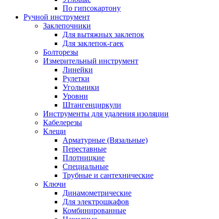
По гипсокартону
Ручной инструмент
Заклепочники
Для вытяжных заклепок
Для заклепок-гаек
Болторезы
Измерительный инструмент
Линейки
Рулетки
Угольники
Уровни
Штангенциркули
Инструменты для удаления изоляции
Кабелерезы
Клещи
Арматурные (Вязальные)
Переставные
Плотницкие
Специальные
Трубные и сантехнические
Ключи
Динамометрические
Для электрошкафов
Комбинированные