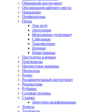
Обжимной инструмент
Организация рабочего места
Паяльники
Перфораторы
Пилы
Для труб
Ленточные
Монтажные (отрезные)
Сабельные
Торцовочные
Цепные
Циркулярные
Пистолеты клеевые
Плиткорезы
Прочистные машины
Пылесосы
Радио
Расширительный инструмент
Реноваторы
Рубанки
Садовая техника
Станки
Ленточно-шлифовальные
Точила
Труборезы