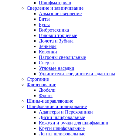
Шлифматериал
Сверление и завинчивание
Алмазное сверление
Биты
Буры
Вибротехника
Головки торцевые
Долота и Зубила
Зенкеры
Коронки
Патроны сверлильные
Сверла
Угловые насадки
Удлинители, соединители, адаптеры
Строгание
Фрезерование
Дюбели
Фрезы
Шины-направляющие
Шлифование и полирование
Адаптеры и Переходники
Диски шлифовальные
Кожухи и ручки для шлифмашин
Круги шлифовальные
Ленты шлифовальные