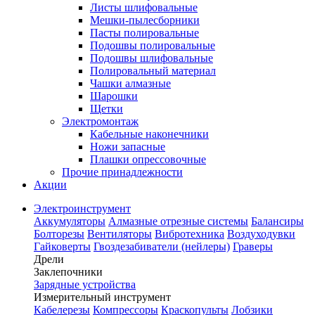
Листы шлифовальные
Мешки-пылесборники
Пасты полировальные
Подошвы полировальные
Подошвы шлифовальные
Полировальный материал
Чашки алмазные
Шарошки
Щетки
Электромонтаж
Кабельные наконечники
Ножи запасные
Плашки опрессовочные
Прочие принадлежности
Акции
Электроинструмент
Аккумуляторы
Алмазные отрезные системы
Балансиры
Болторезы
Вентиляторы
Вибротехника
Воздуходувки
Гайковерты
Гвоздезабиватели (нейлеры)
Граверы
Дрели
Заклепочники
Зарядные устройства
Измерительный инструмент
Кабелерезы
Компрессоры
Краскопульты
Лобзики