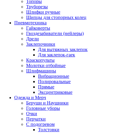
Топоры
Труборезы
Шлифки ручные
Щипцы для стопорных колец
Пневмотехника
Гайковерты
Гвоздезабиватели (нейлеры)
Дрели
Заклепочники
Для вытяжных заклепок
Для заклепок-гаек
Краскопульты
Молотки отбойные
Шлифмашины
Вибрационные
Полировальные
Прямые
Эксцентриковые
Одежда и Мерч
Беруши и Наушники
Головные уборы
Очки
Перчатки
С подогревом
Толстовки