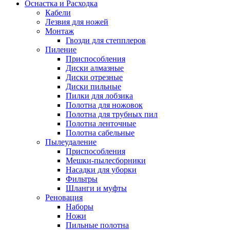
Оснастка и Расходка
Кабели
Лезвия для ножей
Монтаж
Гвозди для степплеров
Пиление
Приспособления
Диски алмазные
Диски отрезные
Диски пильные
Пилки для лобзика
Полотна для ножовок
Полотна для трубных пил
Полотна ленточные
Полотна сабельные
Пылеудаление
Приспособления
Мешки-пылесборники
Насадки для уборки
Фильтры
Шланги и муфты
Реновация
Наборы
Ножи
Пильные полотна