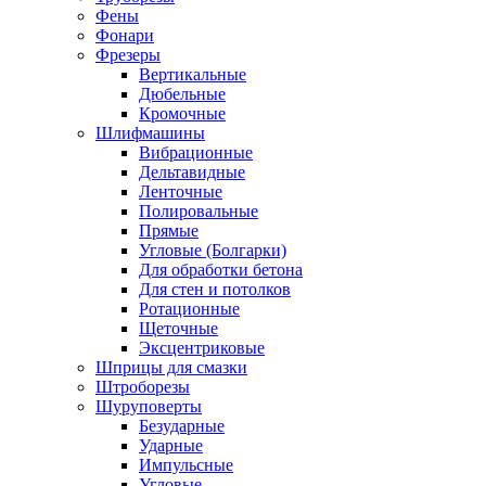
Фены
Фонари
Фрезеры
Вертикальные
Дюбельные
Кромочные
Шлифмашины
Вибрационные
Дельтавидные
Ленточные
Полировальные
Прямые
Угловые (Болгарки)
Для обработки бетона
Для стен и потолков
Ротационные
Щеточные
Эксцентриковые
Шприцы для смазки
Штроборезы
Шуруповерты
Безударные
Ударные
Импульсные
Угловые