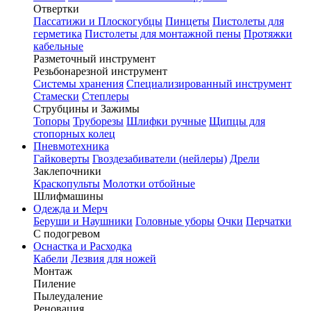
Отвертки
Пассатижи и Плоскогубцы
Пинцеты
Пистолеты для
герметика
Пистолеты для монтажной пены
Протяжки
кабельные
Разметочный инструмент
Резьбонарезной инструмент
Системы хранения
Специализированный инструмент
Стамески
Степлеры
Струбцины и Зажимы
Топоры
Труборезы
Шлифки ручные
Щипцы для
стопорных колец
Пневмотехника
Гайковерты
Гвоздезабиватели (нейлеры)
Дрели
Заклепочники
Краскопульты
Молотки отбойные
Шлифмашины
Одежда и Мерч
Беруши и Наушники
Головные уборы
Очки
Перчатки
С подогревом
Оснастка и Расходка
Кабели
Лезвия для ножей
Монтаж
Пиление
Пылеудаление
Реновация