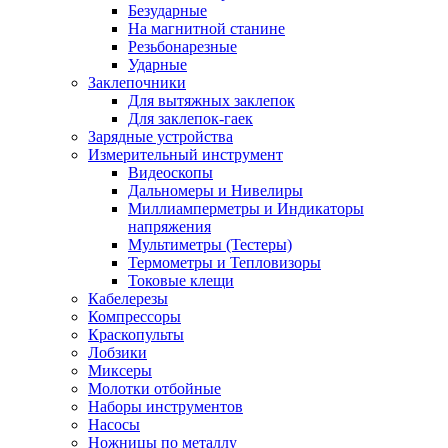
Безударные
На магнитной станине
Резьбонарезные
Ударные
Заклепочники
Для вытяжных заклепок
Для заклепок-гаек
Зарядные устройства
Измерительный инструмент
Видеоскопы
Дальномеры и Нивелиры
Миллиамперметры и Индикаторы
напряжения
Мультиметры (Тестеры)
Термометры и Тепловизоры
Токовые клещи
Кабелерезы
Компрессоры
Краскопульты
Лобзики
Миксеры
Молотки отбойные
Наборы инструментов
Насосы
Ножницы по металлу