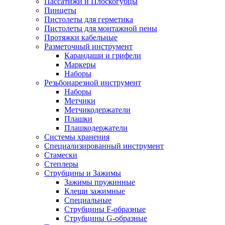
Пассатижи и Плоскогубцы
Пинцеты
Пистолеты для герметика
Пистолеты для монтажной пены
Протяжки кабельные
Разметочный инструмент
Карандаши и грифели
Маркеры
Наборы
Резьбонарезной инструмент
Наборы
Метчики
Метчикодержатели
Плашки
Плашкодержатели
Системы хранения
Специализированный инструмент
Стамески
Степлеры
Струбцины и Зажимы
Зажимы пружинные
Клещи зажимные
Специальные
Струбцины F-образные
Струбцины G-образные