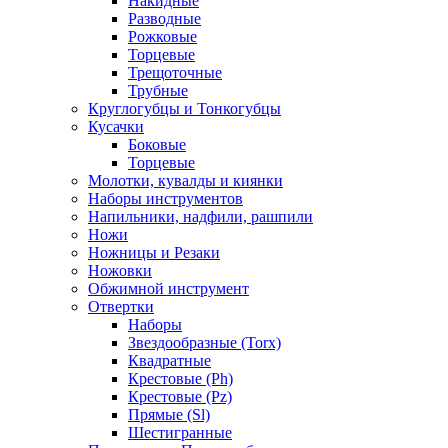
Накидные
Разводные
Рожковые
Торцевые
Трещоточные
Трубные
Круглогубцы и Тонкогубцы
Кусачки
Боковые
Торцевые
Молотки, кувалды и киянки
Наборы инструментов
Напильники, надфили, рашпили
Ножи
Ножницы и Резаки
Ножовки
Обжимной инструмент
Отвертки
Наборы
Звездообразные (Torx)
Квадратные
Крестовые (Ph)
Крестовые (Pz)
Прямые (Sl)
Шестигранные