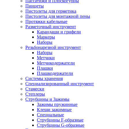
Пассатижи и Плоскогубцы
Пинцеты
Пистолеты для герметика
Пистолеты для монтажной пены
Протяжки кабельные
Разметочный инструмент
Карандаши и грифели
Маркеры
Наборы
Резьбонарезной инструмент
Наборы
Метчики
Метчикодержатели
Плашки
Плашкодержатели
Системы хранения
Специализированный инструмент
Стамески
Степлеры
Струбцины и Зажимы
Зажимы пружинные
Клещи зажимные
Специальные
Струбцины F-образные
Струбцины G-образные