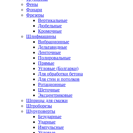
Фены
Фонари
Фрезеры
Вертикальные
Дюбельные
Кромочные
Шлифмашины
Вибрационные
Дельтавидные
Ленточные
Полировальные
Прямые
Угловые (Болгарки)
Для обработки бетона
Для стен и потолков
Ротационные
Щеточные
Эксцентриковые
Шприцы для смазки
Штроборезы
Шуруповерты
Безударные
Ударные
Импульсные
Угловые