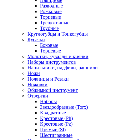
Накидные
Разводные
Рожковые
Торцевые
Трещоточные
Трубные
Круглогубцы и Тонкогубцы
Кусачки
Боковые
Торцевые
Молотки, кувалды и киянки
Наборы инструментов
Напильники, надфили, рашпили
Ножи
Ножницы и Резаки
Ножовки
Обжимной инструмент
Отвертки
Наборы
Звездообразные (Torx)
Квадратные
Крестовые (Ph)
Крестовые (Pz)
Прямые (Sl)
Шестигранные