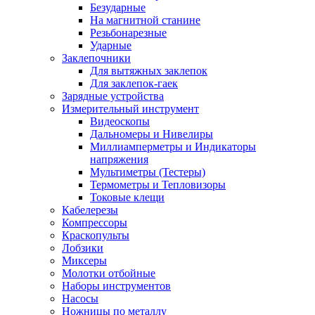
Безударные
На магнитной станине
Резьбонарезные
Ударные
Заклепочники
Для вытяжных заклепок
Для заклепок-гаек
Зарядные устройства
Измерительный инструмент
Видеоскопы
Дальномеры и Нивелиры
Миллиамперметры и Индикаторы
напряжения
Мультиметры (Тестеры)
Термометры и Тепловизоры
Токовые клещи
Кабелерезы
Компрессоры
Краскопульты
Лобзики
Миксеры
Молотки отбойные
Наборы инструментов
Насосы
Ножницы по металлу