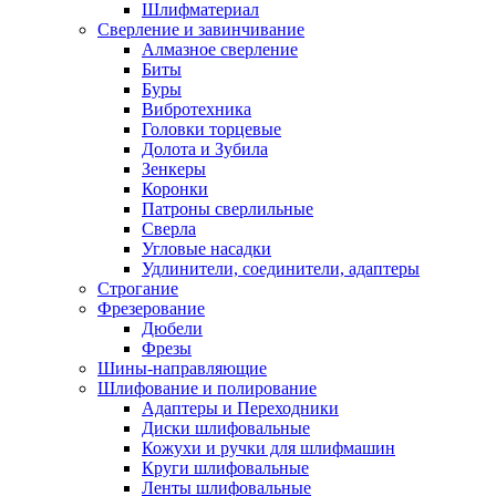
Шлифматериал
Сверление и завинчивание
Алмазное сверление
Биты
Буры
Вибротехника
Головки торцевые
Долота и Зубила
Зенкеры
Коронки
Патроны сверлильные
Сверла
Угловые насадки
Удлинители, соединители, адаптеры
Строгание
Фрезерование
Дюбели
Фрезы
Шины-направляющие
Шлифование и полирование
Адаптеры и Переходники
Диски шлифовальные
Кожухи и ручки для шлифмашин
Круги шлифовальные
Ленты шлифовальные