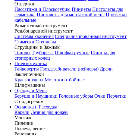
Отвертки
Пассатижи и Плоскогубцы
Пинцеты
Пистолеты для
герметика
Пистолеты для монтажной пены
Протяжки
кабельные
Разметочный инструмент
Резьбонарезной инструмент
Системы хранения
Специализированный инструмент
Стамески
Степлеры
Струбцины и Зажимы
Топоры
Труборезы
Шлифки ручные
Щипцы для
стопорных колец
Пневмотехника
Гайковерты
Гвоздезабиватели (нейлеры)
Дрели
Заклепочники
Краскопульты
Молотки отбойные
Шлифмашины
Одежда и Мерч
Беруши и Наушники
Головные уборы
Очки
Перчатки
С подогревом
Оснастка и Расходка
Кабели
Лезвия для ножей
Монтаж
Пиление
Пылеудаление
Реновация