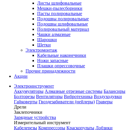
Листы шлифовальные
Мешки-пылесборники
Пасты полировальные
Подошвы полировальные
Подошвы шлифовальные
Полировальный материал
Чашки алмазные
Шарошки
Щетки
Электромонтаж
Кабельные наконечники
Ножи запасные
Плашки опрессовочные
Прочие принадлежности
Акции
Электроинструмент
Аккумуляторы
Алмазные отрезные системы
Балансиры
Болторезы
Вентиляторы
Вибротехника
Воздуходувки
Гайковерты
Гвоздезабиватели (нейлеры)
Граверы
Дрели
Заклепочники
Зарядные устройства
Измерительный инструмент
Кабелерезы
Компрессоры
Краскопульты
Лобзики