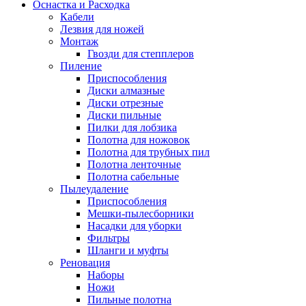
Оснастка и Расходка
Кабели
Лезвия для ножей
Монтаж
Гвозди для степплеров
Пиление
Приспособления
Диски алмазные
Диски отрезные
Диски пильные
Пилки для лобзика
Полотна для ножовок
Полотна для трубных пил
Полотна ленточные
Полотна сабельные
Пылеудаление
Приспособления
Мешки-пылесборники
Насадки для уборки
Фильтры
Шланги и муфты
Реновация
Наборы
Ножи
Пильные полотна