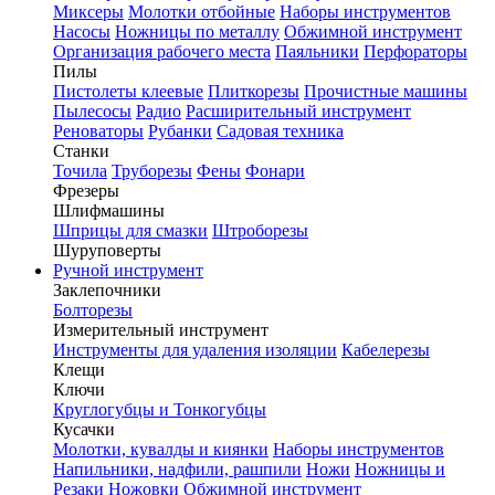
Миксеры
Молотки отбойные
Наборы инструментов
Насосы
Ножницы по металлу
Обжимной инструмент
Организация рабочего места
Паяльники
Перфораторы
Пилы
Пистолеты клеевые
Плиткорезы
Прочистные машины
Пылесосы
Радио
Расширительный инструмент
Реноваторы
Рубанки
Садовая техника
Станки
Точила
Труборезы
Фены
Фонари
Фрезеры
Шлифмашины
Шприцы для смазки
Штроборезы
Шуруповерты
Ручной инструмент
Заклепочники
Болторезы
Измерительный инструмент
Инструменты для удаления изоляции
Кабелерезы
Клещи
Ключи
Круглогубцы и Тонкогубцы
Кусачки
Молотки, кувалды и киянки
Наборы инструментов
Напильники, надфили, рашпили
Ножи
Ножницы и
Резаки
Ножовки
Обжимной инструмент