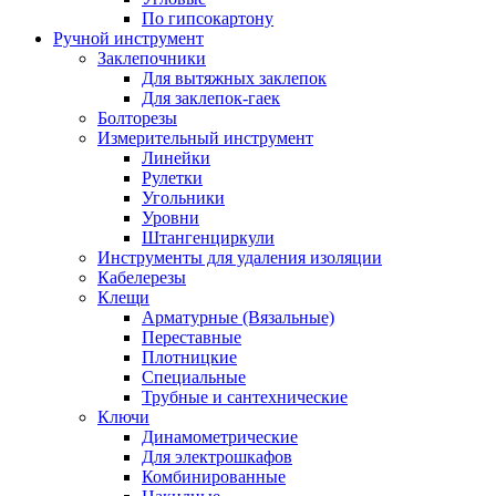
По гипсокартону
Ручной инструмент
Заклепочники
Для вытяжных заклепок
Для заклепок-гаек
Болторезы
Измерительный инструмент
Линейки
Рулетки
Угольники
Уровни
Штангенциркули
Инструменты для удаления изоляции
Кабелерезы
Клещи
Арматурные (Вязальные)
Переставные
Плотницкие
Специальные
Трубные и сантехнические
Ключи
Динамометрические
Для электрошкафов
Комбинированные