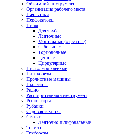
Обжимной инструмент
Организация рабочего места
Паяльники
Перфораторы
Пилы
Для труб
Ленточные
Монтажные (отрезные)
Сабельные
Торцовочные
Цепные
Циркулярные
Пистолеты клеевые
Плиткорезы
Прочистные машины
Пылесосы
Радио
Расширительный инструмент
Реноваторы
Рубанки
Садовая техника
Станки
Ленточно-шлифовальные
Точила
Труборезы