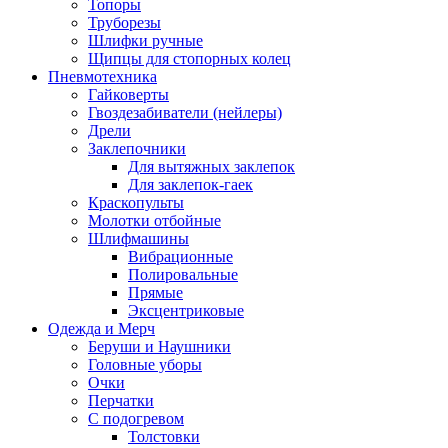
Топоры
Труборезы
Шлифки ручные
Щипцы для стопорных колец
Пневмотехника
Гайковерты
Гвоздезабиватели (нейлеры)
Дрели
Заклепочники
Для вытяжных заклепок
Для заклепок-гаек
Краскопульты
Молотки отбойные
Шлифмашины
Вибрационные
Полировальные
Прямые
Эксцентриковые
Одежда и Мерч
Беруши и Наушники
Головные уборы
Очки
Перчатки
С подогревом
Толстовки