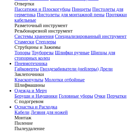
Отвертки
Пассатижи и Плоскогубцы
Пинцеты
Пистолеты для
герметика
Пистолеты для монтажной пены
Протяжки
кабельные
Разметочный инструмент
Резьбонарезной инструмент
Системы хранения
Специализированный инструмент
Стамески
Степлеры
Струбцины и Зажимы
Топоры
Труборезы
Шлифки ручные
Щипцы для
стопорных колец
Пневмотехника
Гайковерты
Гвоздезабиватели (нейлеры)
Дрели
Заклепочники
Краскопульты
Молотки отбойные
Шлифмашины
Одежда и Мерч
Беруши и Наушники
Головные уборы
Очки
Перчатки
С подогревом
Оснастка и Расходка
Кабели
Лезвия для ножей
Монтаж
Пиление
Пылеудаление