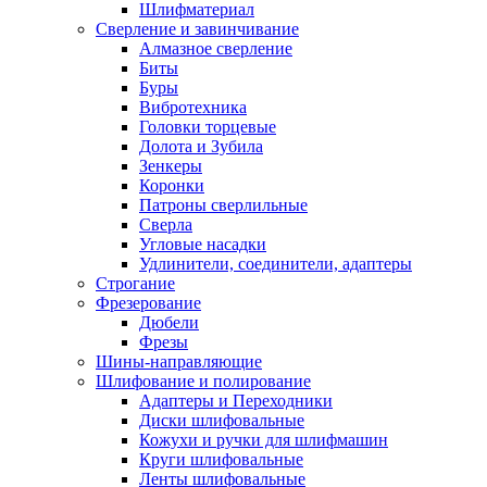
Шлифматериал
Сверление и завинчивание
Алмазное сверление
Биты
Буры
Вибротехника
Головки торцевые
Долота и Зубила
Зенкеры
Коронки
Патроны сверлильные
Сверла
Угловые насадки
Удлинители, соединители, адаптеры
Строгание
Фрезерование
Дюбели
Фрезы
Шины-направляющие
Шлифование и полирование
Адаптеры и Переходники
Диски шлифовальные
Кожухи и ручки для шлифмашин
Круги шлифовальные
Ленты шлифовальные