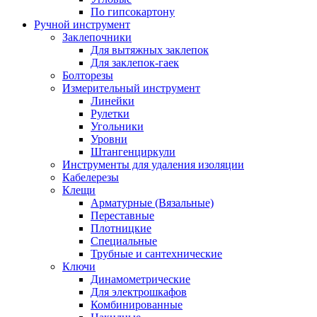
По гипсокартону
Ручной инструмент
Заклепочники
Для вытяжных заклепок
Для заклепок-гаек
Болторезы
Измерительный инструмент
Линейки
Рулетки
Угольники
Уровни
Штангенциркули
Инструменты для удаления изоляции
Кабелерезы
Клещи
Арматурные (Вязальные)
Переставные
Плотницкие
Специальные
Трубные и сантехнические
Ключи
Динамометрические
Для электрошкафов
Комбинированные