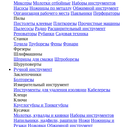
Миксеры
Молотки отбойные
Наборы инструментов
Насосы
Ножницы по металлу
Обжимной инструмент
Организация рабочего места
Паяльники
Перфораторы
Пилы
Пистолеты клеевые
Плиткорезы
Прочистные машины
Пылесосы
Радио
Расширительный инструмент
Реноваторы
Рубанки
Садовая техника
Станки
Точила
Труборезы
Фены
Фонари
Фрезеры
Шлифмашины
Шприцы для смазки
Штроборезы
Шуруповерты
Ручной инструмент
Заклепочники
Болторезы
Измерительный инструмент
Инструменты для удаления изоляции
Кабелерезы
Клещи
Ключи
Круглогубцы и Тонкогубцы
Кусачки
Молотки, кувалды и киянки
Наборы инструментов
Напильники, надфили, рашпили
Ножи
Ножницы и
Резаки
Ножовки
Обжимной инструмент