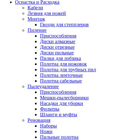
Оснастка и Расходка
Кабели
Лезвия для ножей
Монтаж
Гвозди для степплеров
Пиление
Приспособления
Диски алмазные
Диски отрезные
Диски пильные
Пилки для лобзика
Полотна для ножовок
Полотна для трубных пил
Полотна ленточные
Полотна сабельные
Пылеудаление
Приспособления
Мешки-пылесборники
Насадки для уборки
Фильтры
Шланги и муфты
Реновация
Наборы
Ножи
Пильные полотна