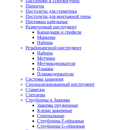
Пассатижи и Плоскогубцы
Пинцеты
Пистолеты для герметика
Пистолеты для монтажной пены
Протяжки кабельные
Разметочный инструмент
Карандаши и грифели
Маркеры
Наборы
Резьбонарезной инструмент
Наборы
Метчики
Метчикодержатели
Плашки
Плашкодержатели
Системы хранения
Специализированный инструмент
Стамески
Степлеры
Струбцины и Зажимы
Зажимы пружинные
Клещи зажимные
Специальные
Струбцины F-образные
Струбцины G-образные