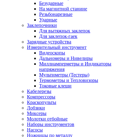
Безударные
На магнитной станине
Резьбонарезные
Ударные
Заклепочники
Для вытяжных заклепок
Для заклепок-гаек
Зарядные устройства
Измерительный инструмент
Видеоскопы
Дальномеры и Нивелиры
Миллиамперметры и Индикаторы
напряжения
Мультиметры (Тестеры)
Термометры и Тепловизоры
Токовые клещи
Кабелерезы
Компрессоры
Краскопульты
Лобзики
Миксеры
Молотки отбойные
Наборы инструментов
Насосы
Ножницы по металлу