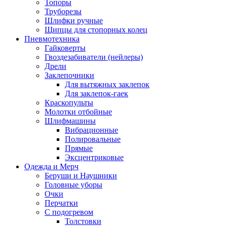
Топоры
Труборезы
Шлифки ручные
Щипцы для стопорных колец
Пневмотехника
Гайковерты
Гвоздезабиватели (нейлеры)
Дрели
Заклепочники
Для вытяжных заклепок
Для заклепок-гаек
Краскопульты
Молотки отбойные
Шлифмашины
Вибрационные
Полировальные
Прямые
Эксцентриковые
Одежда и Мерч
Беруши и Наушники
Головные уборы
Очки
Перчатки
С подогревом
Толстовки