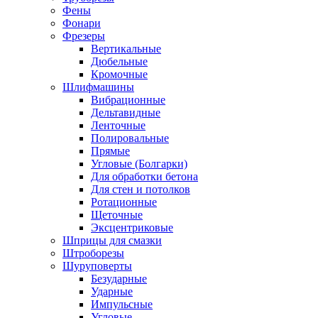
Фены
Фонари
Фрезеры
Вертикальные
Дюбельные
Кромочные
Шлифмашины
Вибрационные
Дельтавидные
Ленточные
Полировальные
Прямые
Угловые (Болгарки)
Для обработки бетона
Для стен и потолков
Ротационные
Щеточные
Эксцентриковые
Шприцы для смазки
Штроборезы
Шуруповерты
Безударные
Ударные
Импульсные
Угловые