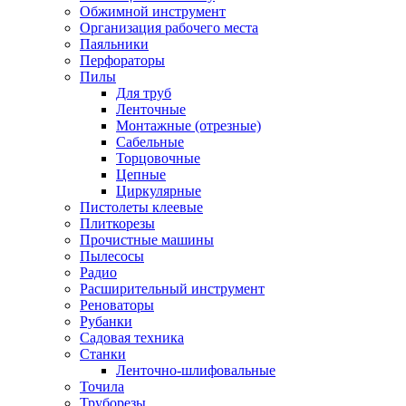
Обжимной инструмент
Организация рабочего места
Паяльники
Перфораторы
Пилы
Для труб
Ленточные
Монтажные (отрезные)
Сабельные
Торцовочные
Цепные
Циркулярные
Пистолеты клеевые
Плиткорезы
Прочистные машины
Пылесосы
Радио
Расширительный инструмент
Реноваторы
Рубанки
Садовая техника
Станки
Ленточно-шлифовальные
Точила
Труборезы