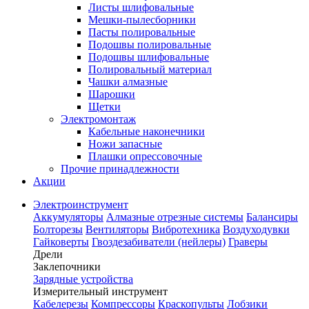
Листы шлифовальные
Мешки-пылесборники
Пасты полировальные
Подошвы полировальные
Подошвы шлифовальные
Полировальный материал
Чашки алмазные
Шарошки
Щетки
Электромонтаж
Кабельные наконечники
Ножи запасные
Плашки опрессовочные
Прочие принадлежности
Акции
Электроинструмент
Аккумуляторы
Алмазные отрезные системы
Балансиры
Болторезы
Вентиляторы
Вибротехника
Воздуходувки
Гайковерты
Гвоздезабиватели (нейлеры)
Граверы
Дрели
Заклепочники
Зарядные устройства
Измерительный инструмент
Кабелерезы
Компрессоры
Краскопульты
Лобзики