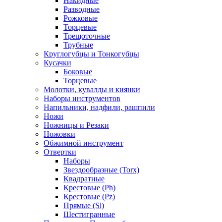
Накидные
Разводные
Рожковые
Торцевые
Трещоточные
Трубные
Круглогубцы и Тонкогубцы
Кусачки
Боковые
Торцевые
Молотки, кувалды и киянки
Наборы инструментов
Напильники, надфили, рашпили
Ножи
Ножницы и Резаки
Ножовки
Обжимной инструмент
Отвертки
Наборы
Звездообразные (Torx)
Квадратные
Крестовые (Ph)
Крестовые (Pz)
Прямые (Sl)
Шестигранные