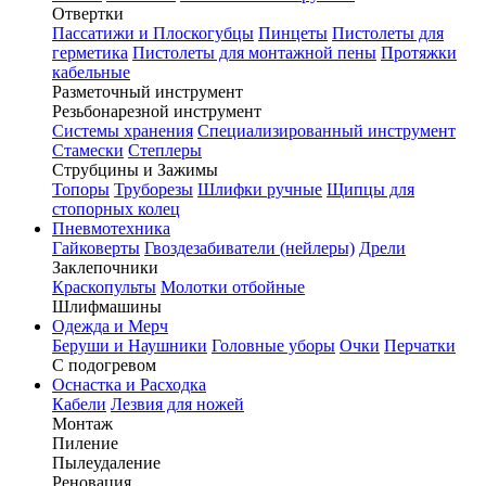
Отвертки
Пассатижи и Плоскогубцы
Пинцеты
Пистолеты для
герметика
Пистолеты для монтажной пены
Протяжки
кабельные
Разметочный инструмент
Резьбонарезной инструмент
Системы хранения
Специализированный инструмент
Стамески
Степлеры
Струбцины и Зажимы
Топоры
Труборезы
Шлифки ручные
Щипцы для
стопорных колец
Пневмотехника
Гайковерты
Гвоздезабиватели (нейлеры)
Дрели
Заклепочники
Краскопульты
Молотки отбойные
Шлифмашины
Одежда и Мерч
Беруши и Наушники
Головные уборы
Очки
Перчатки
С подогревом
Оснастка и Расходка
Кабели
Лезвия для ножей
Монтаж
Пиление
Пылеудаление
Реновация