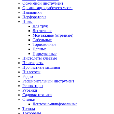
Обжимной инструмент
Организация рабочего места
Паяльники
Перфораторы
Пилы
Для труб
Ленточные
Монтажные (отрезные)
Сабельные
Торцовочные
Цепные
Циркулярные
Пистолеты клеевые
Плиткорезы
Прочистные машины
Пылесосы
Радио
Расширительный инструмент
Реноваторы
Рубанки
Садовая техника
Станки
Ленточно-шлифовальные
Точила
Труборезы