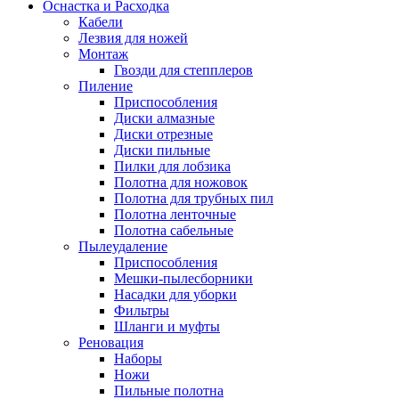
Оснастка и Расходка
Кабели
Лезвия для ножей
Монтаж
Гвозди для степплеров
Пиление
Приспособления
Диски алмазные
Диски отрезные
Диски пильные
Пилки для лобзика
Полотна для ножовок
Полотна для трубных пил
Полотна ленточные
Полотна сабельные
Пылеудаление
Приспособления
Мешки-пылесборники
Насадки для уборки
Фильтры
Шланги и муфты
Реновация
Наборы
Ножи
Пильные полотна