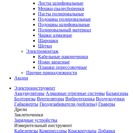
Листы шлифовальные
Мешки-пылесборники
Пасты полировальные
Подошвы полировальные
Подошвы шлифовальные
Полировальный материал
Чашки алмазные
Шарошки
Щетки
Электромонтаж
Кабельные наконечники
Ножи запасные
Плашки опрессовочные
Прочие принадлежности
Акции
Электроинструмент
Аккумуляторы
Алмазные отрезные системы
Балансиры
Болторезы
Вентиляторы
Вибротехника
Воздуходувки
Гайковерты
Гвоздезабиватели (нейлеры)
Граверы
Дрели
Заклепочники
Зарядные устройства
Измерительный инструмент
Кабелерезы
Компрессоры
Краскопульты
Лобзики