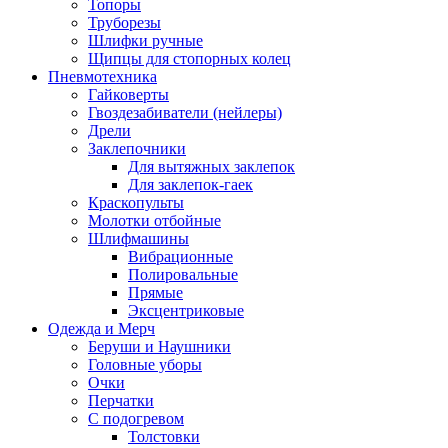
Топоры
Труборезы
Шлифки ручные
Щипцы для стопорных колец
Пневмотехника
Гайковерты
Гвоздезабиватели (нейлеры)
Дрели
Заклепочники
Для вытяжных заклепок
Для заклепок-гаек
Краскопульты
Молотки отбойные
Шлифмашины
Вибрационные
Полировальные
Прямые
Эксцентриковые
Одежда и Мерч
Беруши и Наушники
Головные уборы
Очки
Перчатки
С подогревом
Толстовки