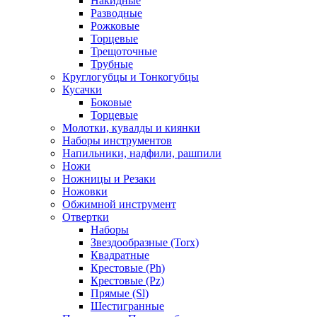
Накидные
Разводные
Рожковые
Торцевые
Трещоточные
Трубные
Круглогубцы и Тонкогубцы
Кусачки
Боковые
Торцевые
Молотки, кувалды и киянки
Наборы инструментов
Напильники, надфили, рашпили
Ножи
Ножницы и Резаки
Ножовки
Обжимной инструмент
Отвертки
Наборы
Звездообразные (Torx)
Квадратные
Крестовые (Ph)
Крестовые (Pz)
Прямые (Sl)
Шестигранные