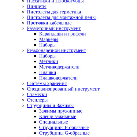
Пассатижи и Плоскогубцы
Пинцеты
Пистолеты для герметика
Пистолеты для монтажной пены
Протяжки кабельные
Разметочный инструмент
Карандаши и грифели
Маркеры
Наборы
Резьбонарезной инструмент
Наборы
Метчики
Метчикодержатели
Плашки
Плашкодержатели
Системы хранения
Специализированный инструмент
Стамески
Степлеры
Струбцины и Зажимы
Зажимы пружинные
Клещи зажимные
Специальные
Струбцины F-образные
Струбцины G-образные