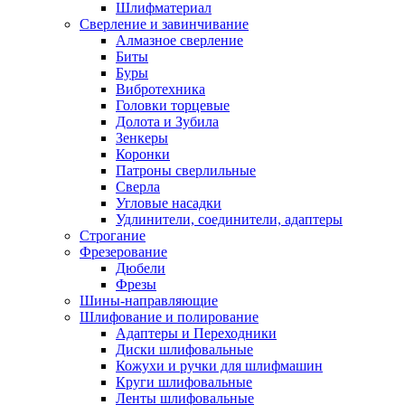
Шлифматериал
Сверление и завинчивание
Алмазное сверление
Биты
Буры
Вибротехника
Головки торцевые
Долота и Зубила
Зенкеры
Коронки
Патроны сверлильные
Сверла
Угловые насадки
Удлинители, соединители, адаптеры
Строгание
Фрезерование
Дюбели
Фрезы
Шины-направляющие
Шлифование и полирование
Адаптеры и Переходники
Диски шлифовальные
Кожухи и ручки для шлифмашин
Круги шлифовальные
Ленты шлифовальные