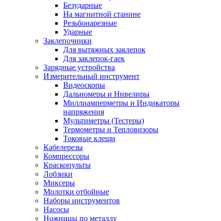
Безударные
На магнитной станине
Резьбонарезные
Ударные
Заклепочники
Для вытяжных заклепок
Для заклепок-гаек
Зарядные устройства
Измерительный инструмент
Видеоскопы
Дальномеры и Нивелиры
Миллиамперметры и Индикаторы
напряжения
Мультиметры (Тестеры)
Термометры и Тепловизоры
Токовые клещи
Кабелерезы
Компрессоры
Краскопульты
Лобзики
Миксеры
Молотки отбойные
Наборы инструментов
Насосы
Ножницы по металлу