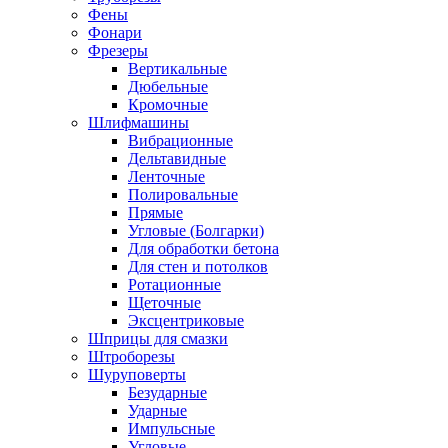
Фены
Фонари
Фрезеры
Вертикальные
Дюбельные
Кромочные
Шлифмашины
Вибрационные
Дельтавидные
Ленточные
Полировальные
Прямые
Угловые (Болгарки)
Для обработки бетона
Для стен и потолков
Ротационные
Щеточные
Эксцентриковые
Шприцы для смазки
Штроборезы
Шуруповерты
Безударные
Ударные
Импульсные
Угловые