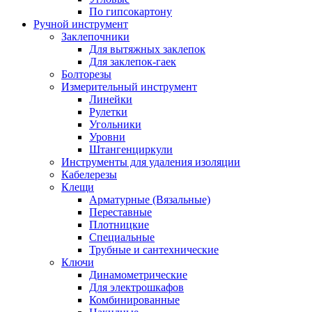
По гипсокартону
Ручной инструмент
Заклепочники
Для вытяжных заклепок
Для заклепок-гаек
Болторезы
Измерительный инструмент
Линейки
Рулетки
Угольники
Уровни
Штангенциркули
Инструменты для удаления изоляции
Кабелерезы
Клещи
Арматурные (Вязальные)
Переставные
Плотницкие
Специальные
Трубные и сантехнические
Ключи
Динамометрические
Для электрошкафов
Комбинированные