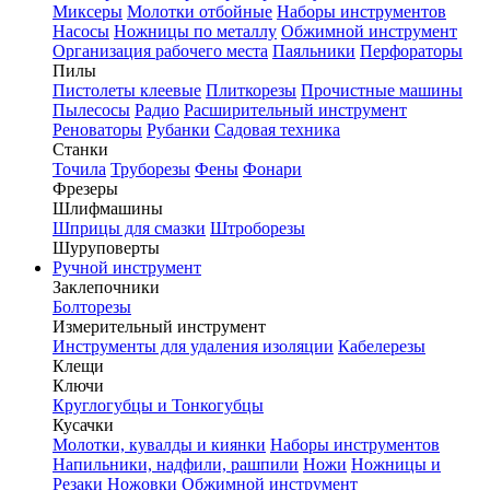
Миксеры
Молотки отбойные
Наборы инструментов
Насосы
Ножницы по металлу
Обжимной инструмент
Организация рабочего места
Паяльники
Перфораторы
Пилы
Пистолеты клеевые
Плиткорезы
Прочистные машины
Пылесосы
Радио
Расширительный инструмент
Реноваторы
Рубанки
Садовая техника
Станки
Точила
Труборезы
Фены
Фонари
Фрезеры
Шлифмашины
Шприцы для смазки
Штроборезы
Шуруповерты
Ручной инструмент
Заклепочники
Болторезы
Измерительный инструмент
Инструменты для удаления изоляции
Кабелерезы
Клещи
Ключи
Круглогубцы и Тонкогубцы
Кусачки
Молотки, кувалды и киянки
Наборы инструментов
Напильники, надфили, рашпили
Ножи
Ножницы и
Резаки
Ножовки
Обжимной инструмент