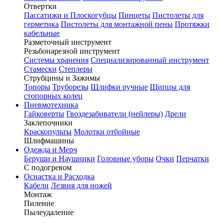
Отвертки
Пассатижи и Плоскогубцы
Пинцеты
Пистолеты для
герметика
Пистолеты для монтажной пены
Протяжки
кабельные
Разметочный инструмент
Резьбонарезной инструмент
Системы хранения
Специализированный инструмент
Стамески
Степлеры
Струбцины и Зажимы
Топоры
Труборезы
Шлифки ручные
Щипцы для
стопорных колец
Пневмотехника
Гайковерты
Гвоздезабиватели (нейлеры)
Дрели
Заклепочники
Краскопульты
Молотки отбойные
Шлифмашины
Одежда и Мерч
Беруши и Наушники
Головные уборы
Очки
Перчатки
С подогревом
Оснастка и Расходка
Кабели
Лезвия для ножей
Монтаж
Пиление
Пылеудаление