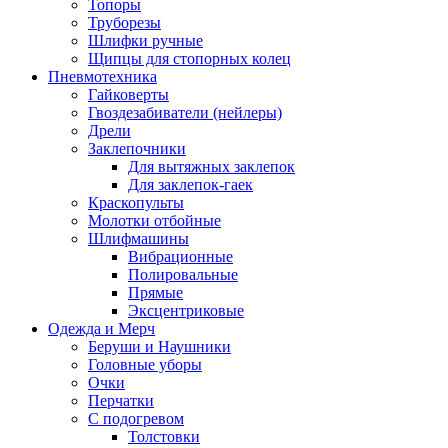
Топоры
Труборезы
Шлифки ручные
Щипцы для стопорных колец
Пневмотехника
Гайковерты
Гвоздезабиватели (нейлеры)
Дрели
Заклепочники
Для вытяжных заклепок
Для заклепок-гаек
Краскопульты
Молотки отбойные
Шлифмашины
Вибрационные
Полировальные
Прямые
Эксцентриковые
Одежда и Мерч
Беруши и Наушники
Головные уборы
Очки
Перчатки
С подогревом
Толстовки