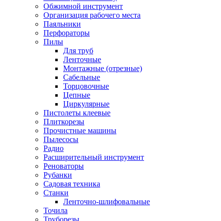
Обжимной инструмент
Организация рабочего места
Паяльники
Перфораторы
Пилы
Для труб
Ленточные
Монтажные (отрезные)
Сабельные
Торцовочные
Цепные
Циркулярные
Пистолеты клеевые
Плиткорезы
Прочистные машины
Пылесосы
Радио
Расширительный инструмент
Реноваторы
Рубанки
Садовая техника
Станки
Ленточно-шлифовальные
Точила
Труборезы