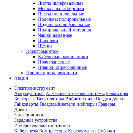
Листы шлифовальные
Мешки-пылесборники
Пасты полировальные
Подошвы полировальные
Подошвы шлифовальные
Полировальный материал
Чашки алмазные
Шарошки
Щетки
Электромонтаж
Кабельные наконечники
Ножи запасные
Плашки опрессовочные
Прочие принадлежности
Акции
Электроинструмент
Аккумуляторы
Алмазные отрезные системы
Балансиры
Болторезы
Вентиляторы
Вибротехника
Воздуходувки
Гайковерты
Гвоздезабиватели (нейлеры)
Граверы
Дрели
Заклепочники
Зарядные устройства
Измерительный инструмент
Кабелерезы
Компрессоры
Краскопульты
Лобзики