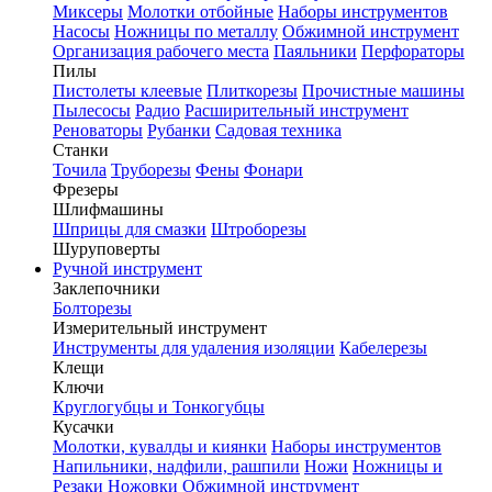
Миксеры
Молотки отбойные
Наборы инструментов
Насосы
Ножницы по металлу
Обжимной инструмент
Организация рабочего места
Паяльники
Перфораторы
Пилы
Пистолеты клеевые
Плиткорезы
Прочистные машины
Пылесосы
Радио
Расширительный инструмент
Реноваторы
Рубанки
Садовая техника
Станки
Точила
Труборезы
Фены
Фонари
Фрезеры
Шлифмашины
Шприцы для смазки
Штроборезы
Шуруповерты
Ручной инструмент
Заклепочники
Болторезы
Измерительный инструмент
Инструменты для удаления изоляции
Кабелерезы
Клещи
Ключи
Круглогубцы и Тонкогубцы
Кусачки
Молотки, кувалды и киянки
Наборы инструментов
Напильники, надфили, рашпили
Ножи
Ножницы и
Резаки
Ножовки
Обжимной инструмент