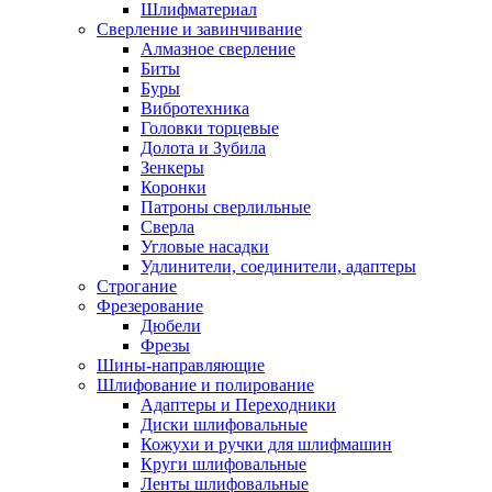
Шлифматериал
Сверление и завинчивание
Алмазное сверление
Биты
Буры
Вибротехника
Головки торцевые
Долота и Зубила
Зенкеры
Коронки
Патроны сверлильные
Сверла
Угловые насадки
Удлинители, соединители, адаптеры
Строгание
Фрезерование
Дюбели
Фрезы
Шины-направляющие
Шлифование и полирование
Адаптеры и Переходники
Диски шлифовальные
Кожухи и ручки для шлифмашин
Круги шлифовальные
Ленты шлифовальные