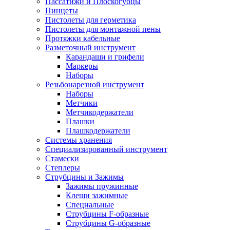
Пассатижи и Плоскогубцы
Пинцеты
Пистолеты для герметика
Пистолеты для монтажной пены
Протяжки кабельные
Разметочный инструмент
Карандаши и грифели
Маркеры
Наборы
Резьбонарезной инструмент
Наборы
Метчики
Метчикодержатели
Плашки
Плашкодержатели
Системы хранения
Специализированный инструмент
Стамески
Степлеры
Струбцины и Зажимы
Зажимы пружинные
Клещи зажимные
Специальные
Струбцины F-образные
Струбцины G-образные