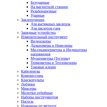
Безударные
На магнитной станине
Резьбонарезные
Ударные
Заклепочники
Для вытяжных заклепок
Для заклепок-гаек
Зарядные устройства
Измерительный инструмент
Видеоскопы
Дальномеры и Нивелиры
Миллиамперметры и Индикаторы
напряжения
Мультиметры (Тестеры)
Термометры и Тепловизоры
Токовые клещи
Кабелерезы
Компрессоры
Краскопульты
Лобзики
Миксеры
Молотки отбойные
Наборы инструментов
Насосы
Ножницы по металлу