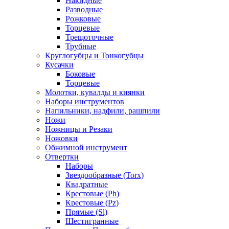
Накидные
Разводные
Рожковые
Торцевые
Трещоточные
Трубные
Круглогубцы и Тонкогубцы
Кусачки
Боковые
Торцевые
Молотки, кувалды и киянки
Наборы инструментов
Напильники, надфили, рашпили
Ножи
Ножницы и Резаки
Ножовки
Обжимной инструмент
Отвертки
Наборы
Звездообразные (Torx)
Квадратные
Крестовые (Ph)
Крестовые (Pz)
Прямые (Sl)
Шестигранные