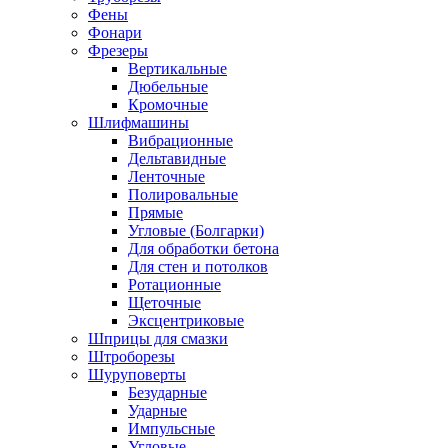
Фены
Фонари
Фрезеры
Вертикальные
Дюбельные
Кромочные
Шлифмашины
Вибрационные
Дельтавидные
Ленточные
Полировальные
Прямые
Угловые (Болгарки)
Для обработки бетона
Для стен и потолков
Ротационные
Щеточные
Эксцентриковые
Шприцы для смазки
Штроборезы
Шуруповерты
Безударные
Ударные
Импульсные
Угловые