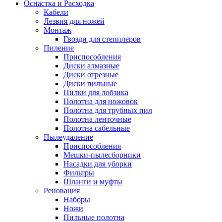
Оснастка и Расходка
Кабели
Лезвия для ножей
Монтаж
Гвозди для степплеров
Пиление
Приспособления
Диски алмазные
Диски отрезные
Диски пильные
Пилки для лобзика
Полотна для ножовок
Полотна для трубных пил
Полотна ленточные
Полотна сабельные
Пылеудаление
Приспособления
Мешки-пылесборники
Насадки для уборки
Фильтры
Шланги и муфты
Реновация
Наборы
Ножи
Пильные полотна