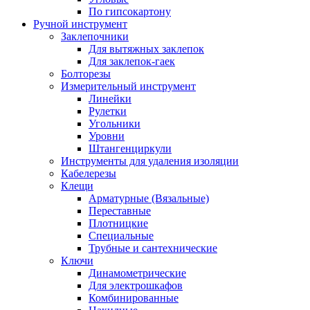
По гипсокартону
Ручной инструмент
Заклепочники
Для вытяжных заклепок
Для заклепок-гаек
Болторезы
Измерительный инструмент
Линейки
Рулетки
Угольники
Уровни
Штангенциркули
Инструменты для удаления изоляции
Кабелерезы
Клещи
Арматурные (Вязальные)
Переставные
Плотницкие
Специальные
Трубные и сантехнические
Ключи
Динамометрические
Для электрошкафов
Комбинированные