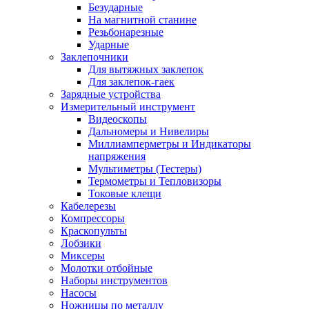
Безударные
На магнитной станине
Резьбонарезные
Ударные
Заклепочники
Для вытяжных заклепок
Для заклепок-гаек
Зарядные устройства
Измерительный инструмент
Видеоскопы
Дальномеры и Нивелиры
Миллиамперметры и Индикаторы
напряжения
Мультиметры (Тестеры)
Термометры и Тепловизоры
Токовые клещи
Кабелерезы
Компрессоры
Краскопульты
Лобзики
Миксеры
Молотки отбойные
Наборы инструментов
Насосы
Ножницы по металлу