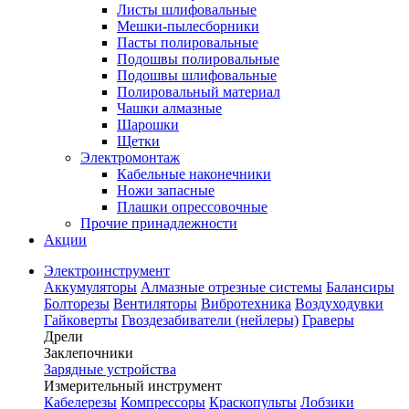
Листы шлифовальные
Мешки-пылесборники
Пасты полировальные
Подошвы полировальные
Подошвы шлифовальные
Полировальный материал
Чашки алмазные
Шарошки
Щетки
Электромонтаж
Кабельные наконечники
Ножи запасные
Плашки опрессовочные
Прочие принадлежности
Акции
Электроинструмент
Аккумуляторы
Алмазные отрезные системы
Балансиры
Болторезы
Вентиляторы
Вибротехника
Воздуходувки
Гайковерты
Гвоздезабиватели (нейлеры)
Граверы
Дрели
Заклепочники
Зарядные устройства
Измерительный инструмент
Кабелерезы
Компрессоры
Краскопульты
Лобзики