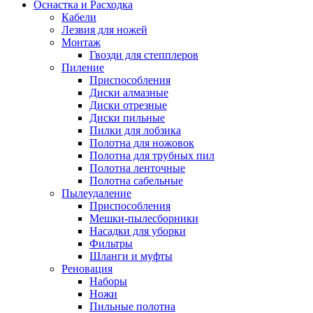
Оснастка и Расходка
Кабели
Лезвия для ножей
Монтаж
Гвозди для степплеров
Пиление
Приспособления
Диски алмазные
Диски отрезные
Диски пильные
Пилки для лобзика
Полотна для ножовок
Полотна для трубных пил
Полотна ленточные
Полотна сабельные
Пылеудаление
Приспособления
Мешки-пылесборники
Насадки для уборки
Фильтры
Шланги и муфты
Реновация
Наборы
Ножи
Пильные полотна