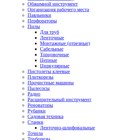
Обжимной инструмент
Организация рабочего места
Паяльники
Перфораторы
Пилы
Для труб
Ленточные
Монтажные (отрезные)
Сабельные
Торцовочные
Цепные
Циркулярные
Пистолеты клеевые
Плиткорезы
Прочистные машины
Пылесосы
Радио
Расширительный инструмент
Реноваторы
Рубанки
Садовая техника
Станки
Ленточно-шлифовальные
Точила
Труборезы