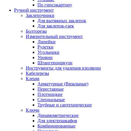
По гипсокартону
Ручной инструмент
Заклепочники
Для вытяжных заклепок
Для заклепок-гаек
Болторезы
Измерительный инструмент
Линейки
Рулетки
Угольники
Уровни
Штангенциркули
Инструменты для удаления изоляции
Кабелерезы
Клещи
Арматурные (Вязальные)
Переставные
Плотницкие
Специальные
Трубные и сантехнические
Ключи
Динамометрические
Для электрошкафов
Комбинированные