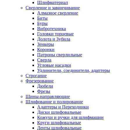
Шлифматериал
Сверление и завинчивание
Алмазное сверление
Биты
Буры
Вибротехника
Головки торцевые
Долота и Зубила
Зенкеры
Коронки
Патроны сверлильные
Сверла
Угловые насадки
Удлинители, соединители, адаптеры
Строгание
Фрезерование
Дюбели
Фрезы
Шины-направляющие
Шлифование и полирование
Адаптеры и Переходники
Диски шлифовальные
Кожухи и ручки для шлифмашин
Круги шлифовальные
Ленты шлифовальные