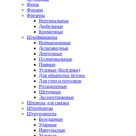
Фены
Фонари
Фрезеры
Вертикальные
Дюбельные
Кромочные
Шлифмашины
Вибрационные
Дельтавидные
Ленточные
Полировальные
Прямые
Угловые (Болгарки)
Для обработки бетона
Для стен и потолков
Ротационные
Щеточные
Эксцентриковые
Шприцы для смазки
Штроборезы
Шуруповерты
Безударные
Ударные
Импульсные
Угловые