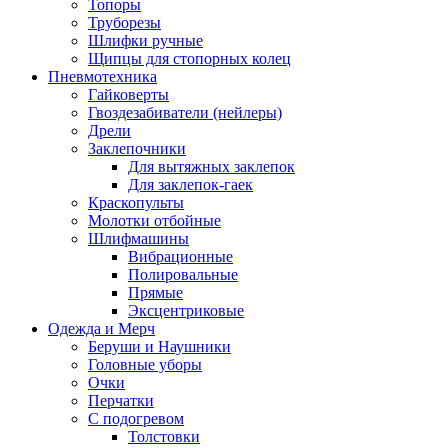
Топоры
Труборезы
Шлифки ручные
Щипцы для стопорных колец
Пневмотехника
Гайковерты
Гвоздезабиватели (нейлеры)
Дрели
Заклепочники
Для вытяжных заклепок
Для заклепок-гаек
Краскопульты
Молотки отбойные
Шлифмашины
Вибрационные
Полировальные
Прямые
Эксцентриковые
Одежда и Мерч
Беруши и Наушники
Головные уборы
Очки
Перчатки
С подогревом
Толстовки