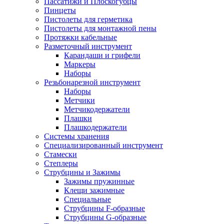
Пассатижи и Плоскогубцы
Пинцеты
Пистолеты для герметика
Пистолеты для монтажной пены
Протяжки кабельные
Разметочный инструмент
Карандаши и грифели
Маркеры
Наборы
Резьбонарезной инструмент
Наборы
Метчики
Метчикодержатели
Плашки
Плашкодержатели
Системы хранения
Специализированный инструмент
Стамески
Степлеры
Струбцины и Зажимы
Зажимы пружинные
Клещи зажимные
Специальные
Струбцины F-образные
Струбцины G-образные