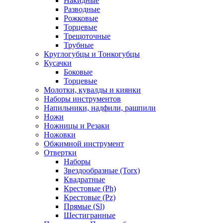
Накидные
Разводные
Рожковые
Торцевые
Трещоточные
Трубные
Круглогубцы и Тонкогубцы
Кусачки
Боковые
Торцевые
Молотки, кувалды и киянки
Наборы инструментов
Напильники, надфили, рашпили
Ножи
Ножницы и Резаки
Ножовки
Обжимной инструмент
Отвертки
Наборы
Звездообразные (Torx)
Квадратные
Крестовые (Ph)
Крестовые (Pz)
Прямые (Sl)
Шестигранные