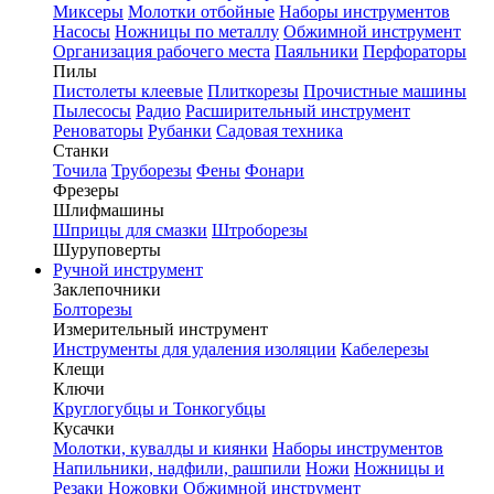
Миксеры
Молотки отбойные
Наборы инструментов
Насосы
Ножницы по металлу
Обжимной инструмент
Организация рабочего места
Паяльники
Перфораторы
Пилы
Пистолеты клеевые
Плиткорезы
Прочистные машины
Пылесосы
Радио
Расширительный инструмент
Реноваторы
Рубанки
Садовая техника
Станки
Точила
Труборезы
Фены
Фонари
Фрезеры
Шлифмашины
Шприцы для смазки
Штроборезы
Шуруповерты
Ручной инструмент
Заклепочники
Болторезы
Измерительный инструмент
Инструменты для удаления изоляции
Кабелерезы
Клещи
Ключи
Круглогубцы и Тонкогубцы
Кусачки
Молотки, кувалды и киянки
Наборы инструментов
Напильники, надфили, рашпили
Ножи
Ножницы и
Резаки
Ножовки
Обжимной инструмент