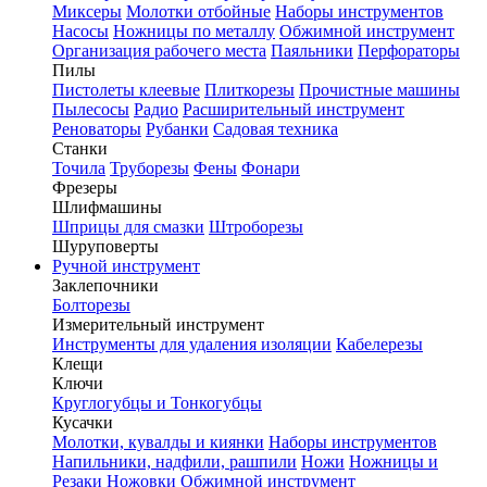
Миксеры
Молотки отбойные
Наборы инструментов
Насосы
Ножницы по металлу
Обжимной инструмент
Организация рабочего места
Паяльники
Перфораторы
Пилы
Пистолеты клеевые
Плиткорезы
Прочистные машины
Пылесосы
Радио
Расширительный инструмент
Реноваторы
Рубанки
Садовая техника
Станки
Точила
Труборезы
Фены
Фонари
Фрезеры
Шлифмашины
Шприцы для смазки
Штроборезы
Шуруповерты
Ручной инструмент
Заклепочники
Болторезы
Измерительный инструмент
Инструменты для удаления изоляции
Кабелерезы
Клещи
Ключи
Круглогубцы и Тонкогубцы
Кусачки
Молотки, кувалды и киянки
Наборы инструментов
Напильники, надфили, рашпили
Ножи
Ножницы и
Резаки
Ножовки
Обжимной инструмент