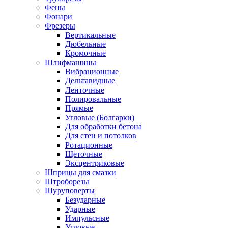
Фены
Фонари
Фрезеры
Вертикальные
Дюбельные
Кромочные
Шлифмашины
Вибрационные
Дельтавидные
Ленточные
Полировальные
Прямые
Угловые (Болгарки)
Для обработки бетона
Для стен и потолков
Ротационные
Щеточные
Эксцентриковые
Шприцы для смазки
Штроборезы
Шуруповерты
Безударные
Ударные
Импульсные
Угловые