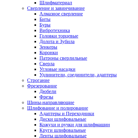
Шлифматериал
Сверление и завинчивание
Алмазное сверление
Биты
Буры
Вибротехника
Головки торцевые
Долота и Зубила
Зенкеры
Коронки
Патроны сверлильные
Сверла
Угловые насадки
Удлинители, соединители, адаптеры
Строгание
Фрезерование
Дюбели
Фрезы
Шины-направляющие
Шлифование и полирование
Адаптеры и Переходники
Диски шлифовальные
Кожухи и ручки для шлифмашин
Круги шлифовальные
Ленты шлифовальные