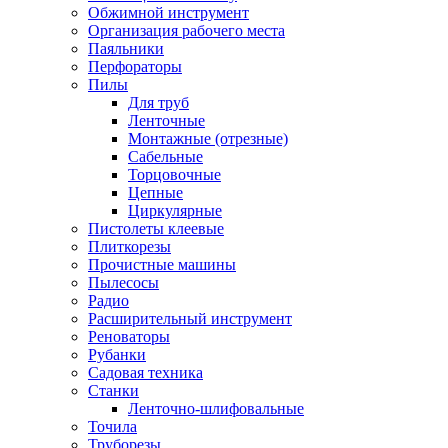
Обжимной инструмент
Организация рабочего места
Паяльники
Перфораторы
Пилы
Для труб
Ленточные
Монтажные (отрезные)
Сабельные
Торцовочные
Цепные
Циркулярные
Пистолеты клеевые
Плиткорезы
Прочистные машины
Пылесосы
Радио
Расширительный инструмент
Реноваторы
Рубанки
Садовая техника
Станки
Ленточно-шлифовальные
Точила
Труборезы