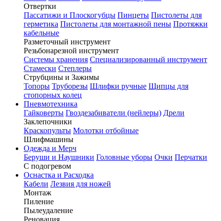
Отвертки
Пассатижи и Плоскогубцы
Пинцеты
Пистолеты для
герметика
Пистолеты для монтажной пены
Протяжки
кабельные
Разметочный инструмент
Резьбонарезной инструмент
Системы хранения
Специализированный инструмент
Стамески
Степлеры
Струбцины и Зажимы
Топоры
Труборезы
Шлифки ручные
Щипцы для
стопорных колец
Пневмотехника
Гайковерты
Гвоздезабиватели (нейлеры)
Дрели
Заклепочники
Краскопульты
Молотки отбойные
Шлифмашины
Одежда и Мерч
Беруши и Наушники
Головные уборы
Очки
Перчатки
С подогревом
Оснастка и Расходка
Кабели
Лезвия для ножей
Монтаж
Пиление
Пылеудаление
Реновация