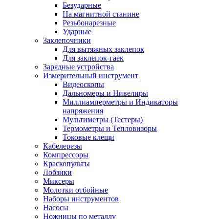
Безударные
На магнитной станине
Резьбонарезные
Ударные
Заклепочники
Для вытяжных заклепок
Для заклепок-гаек
Зарядные устройства
Измерительный инструмент
Видеоскопы
Дальномеры и Нивелиры
Миллиамперметры и Индикаторы
напряжения
Мультиметры (Тестеры)
Термометры и Тепловизоры
Токовые клещи
Кабелерезы
Компрессоры
Краскопульты
Лобзики
Миксеры
Молотки отбойные
Наборы инструментов
Насосы
Ножницы по металлу