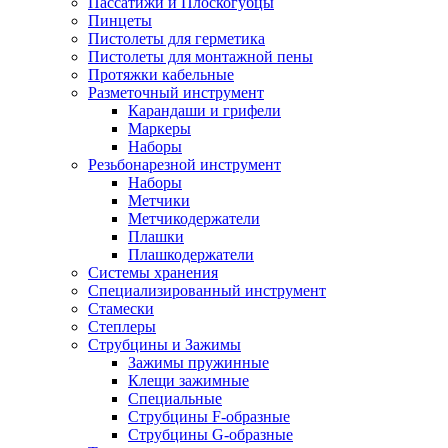
Пассатижи и Плоскогубцы
Пинцеты
Пистолеты для герметика
Пистолеты для монтажной пены
Протяжки кабельные
Разметочный инструмент
Карандаши и грифели
Маркеры
Наборы
Резьбонарезной инструмент
Наборы
Метчики
Метчикодержатели
Плашки
Плашкодержатели
Системы хранения
Специализированный инструмент
Стамески
Степлеры
Струбцины и Зажимы
Зажимы пружинные
Клещи зажимные
Специальные
Струбцины F-образные
Струбцины G-образные