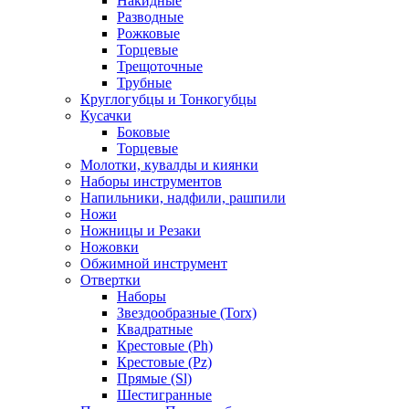
Накидные
Разводные
Рожковые
Торцевые
Трещоточные
Трубные
Круглогубцы и Тонкогубцы
Кусачки
Боковые
Торцевые
Молотки, кувалды и киянки
Наборы инструментов
Напильники, надфили, рашпили
Ножи
Ножницы и Резаки
Ножовки
Обжимной инструмент
Отвертки
Наборы
Звездообразные (Torx)
Квадратные
Крестовые (Ph)
Крестовые (Pz)
Прямые (Sl)
Шестигранные