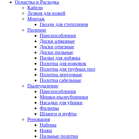
Оснастка и Расходка
Кабели
Лезвия для ножей
Монтаж
Гвозди для степплеров
Пиление
Приспособления
Диски алмазные
Диски отрезные
Диски пильные
Пилки для лобзика
Полотна для ножовок
Полотна для трубных пил
Полотна ленточные
Полотна сабельные
Пылеудаление
Приспособления
Мешки-пылесборники
Насадки для уборки
Фильтры
Шланги и муфты
Реновация
Наборы
Ножи
Пильные полотна