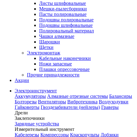
Листы шлифовальные
Мешки-пылесборники
Пасты полировальные
Подошвы полировальные
Подошвы шлифовальные
Полировальный материал
Чашки алмазные
Шарошки
Щетки
Электромонтаж
Кабельные наконечники
Ножи запасные
Плашки опрессовочные
Прочие принадлежности
Акции
Электроинструмент
Аккумуляторы
Алмазные отрезные системы
Балансиры
Болторезы
Вентиляторы
Вибротехника
Воздуходувки
Гайковерты
Гвоздезабиватели (нейлеры)
Граверы
Дрели
Заклепочники
Зарядные устройства
Измерительный инструмент
Кабелерезы
Компрессоры
Краскопульты
Лобзики