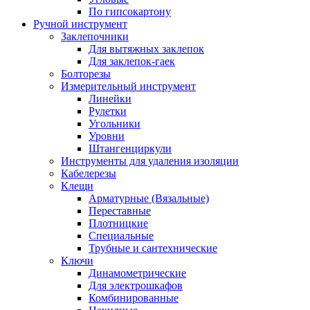
По гипсокартону
Ручной инструмент
Заклепочники
Для вытяжных заклепок
Для заклепок-гаек
Болторезы
Измерительный инструмент
Линейки
Рулетки
Угольники
Уровни
Штангенциркули
Инструменты для удаления изоляции
Кабелерезы
Клещи
Арматурные (Вязальные)
Переставные
Плотницкие
Специальные
Трубные и сантехнические
Ключи
Динамометрические
Для электрошкафов
Комбинированные