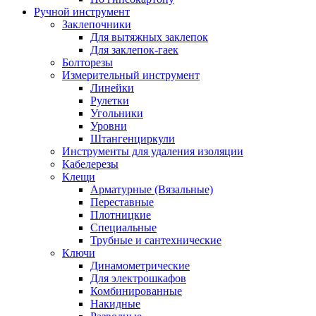
Ручной инструмент
Заклепочники
Для вытяжных заклепок
Для заклепок-гаек
Болторезы
Измерительный инструмент
Линейки
Рулетки
Угольники
Уровни
Штангенциркули
Инструменты для удаления изоляции
Кабелерезы
Клещи
Арматурные (Вязальные)
Переставные
Плотницкие
Специальные
Трубные и сантехнические
Ключи
Динамометрические
Для электрошкафов
Комбинированные
Накидные