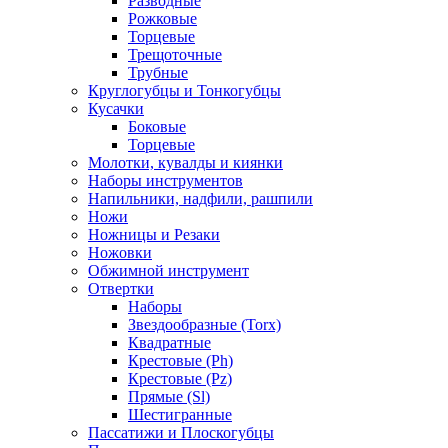
Разводные
Рожковые
Торцевые
Трещоточные
Трубные
Круглогубцы и Тонкогубцы
Кусачки
Боковые
Торцевые
Молотки, кувалды и киянки
Наборы инструментов
Напильники, надфили, рашпили
Ножи
Ножницы и Резаки
Ножовки
Обжимной инструмент
Отвертки
Наборы
Звездообразные (Torx)
Квадратные
Крестовые (Ph)
Крестовые (Pz)
Прямые (Sl)
Шестигранные
Пассатижи и Плоскогубцы