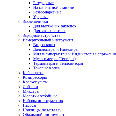
Безударные
На магнитной станине
Резьбонарезные
Ударные
Заклепочники
Для вытяжных заклепок
Для заклепок-гаек
Зарядные устройства
Измерительный инструмент
Видеоскопы
Дальномеры и Нивелиры
Миллиамперметры и Индикаторы напряжени
Мультиметры (Тестеры)
Термометры и Тепловизоры
Токовые клещи
Кабелерезы
Компрессоры
Краскопульты
Лобзики
Миксеры
Молотки отбойные
Наборы инструментов
Насосы
Ножницы по металлу
Обжимной инструмент