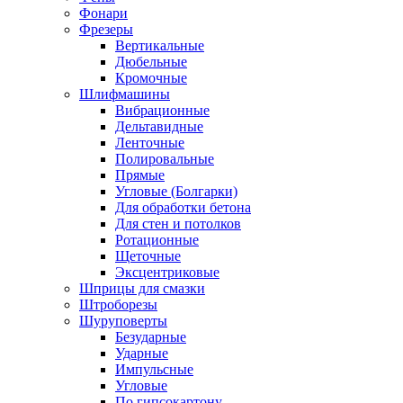
Фонари
Фрезеры
Вертикальные
Дюбельные
Кромочные
Шлифмашины
Вибрационные
Дельтавидные
Ленточные
Полировальные
Прямые
Угловые (Болгарки)
Для обработки бетона
Для стен и потолков
Ротационные
Щеточные
Эксцентриковые
Шприцы для смазки
Штроборезы
Шуруповерты
Безударные
Ударные
Импульсные
Угловые
По гипсокартону