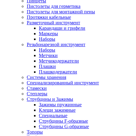
Пинцеты
Пистолеты для герметика
Пистолеты для монтажной пены
Протяжки кабельные
Разметочный инструмент
Карандаши и грифели
Маркеры
Наборы
Резьбонарезной инструмент
Наборы
Метчики
Метчикодержатели
Плашки
Плашкодержатели
Системы хранения
Специализированный инструмент
Стамески
Степлеры
Струбцины и Зажимы
Зажимы пружинные
Клещи зажимные
Специальные
Струбцины F-образные
Струбцины G-образные
Топоры