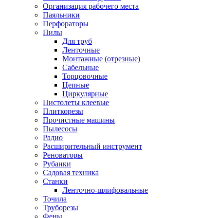
Организация рабочего места
Паяльники
Перфораторы
Пилы
Для труб
Ленточные
Монтажные (отрезные)
Сабельные
Торцовочные
Цепные
Циркулярные
Пистолеты клеевые
Плиткорезы
Прочистные машины
Пылесосы
Радио
Расширительный инструмент
Реноваторы
Рубанки
Садовая техника
Станки
Ленточно-шлифовальные
Точила
Труборезы
Фены