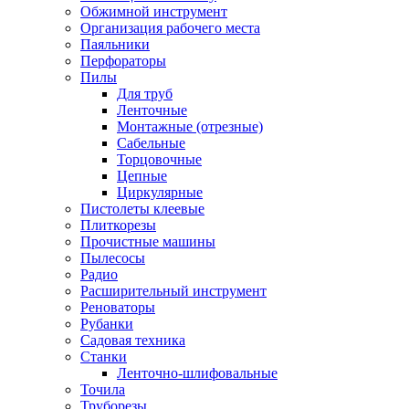
Обжимной инструмент
Организация рабочего места
Паяльники
Перфораторы
Пилы
Для труб
Ленточные
Монтажные (отрезные)
Сабельные
Торцовочные
Цепные
Циркулярные
Пистолеты клеевые
Плиткорезы
Прочистные машины
Пылесосы
Радио
Расширительный инструмент
Реноваторы
Рубанки
Садовая техника
Станки
Ленточно-шлифовальные
Точила
Труборезы