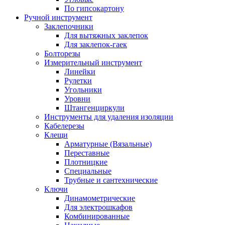
По гипсокартону
Ручной инструмент
Заклепочники
Для вытяжных заклепок
Для заклепок-гаек
Болторезы
Измерительный инструмент
Линейки
Рулетки
Угольники
Уровни
Штангенциркули
Инструменты для удаления изоляции
Кабелерезы
Клещи
Арматурные (Вязальные)
Переставные
Плотницкие
Специальные
Трубные и сантехнические
Ключи
Динамометрические
Для электрошкафов
Комбинированные