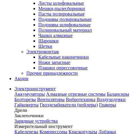
Листы шлифовальные
Мешки-пылесборники
Пасты полировальные
Подошвы полировальные
Подошвы шлифовальные
Полировальный материал
Чашки алмазные
Шарошки
Щетки
Электромонтаж
Кабельные наконечники
Ножи запасные
Плашки опрессовочные
Прочие принадлежности
Акции
Электроинструмент
Аккумуляторы
Алмазные отрезные системы
Балансиры
Болторезы
Вентиляторы
Вибротехника
Воздуходувки
Гайковерты
Гвоздезабиватели (нейлеры)
Граверы
Дрели
Заклепочники
Зарядные устройства
Измерительный инструмент
Кабелерезы
Компрессоры
Краскопульты
Лобзики