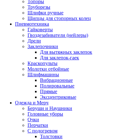
Топоры
Труборезы
Шлифки ручные
Щипцы для стопорных колец
Пневмотехника
Гайковерты
Гвоздезабиватели (нейлеры)
Дрели
Заклепочники
Для вытяжных заклепок
Для заклепок-гаек
Краскопульты
Молотки отбойные
Шлифмашины
Вибрационные
Полировальные
Прямые
Эксцентриковые
Одежда и Мерч
Беруши и Наушники
Головные уборы
Очки
Перчатки
С подогревом
Толстовки