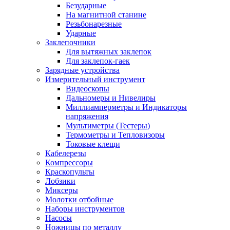
Безударные
На магнитной станине
Резьбонарезные
Ударные
Заклепочники
Для вытяжных заклепок
Для заклепок-гаек
Зарядные устройства
Измерительный инструмент
Видеоскопы
Дальномеры и Нивелиры
Миллиамперметры и Индикаторы
напряжения
Мультиметры (Тестеры)
Термометры и Тепловизоры
Токовые клещи
Кабелерезы
Компрессоры
Краскопульты
Лобзики
Миксеры
Молотки отбойные
Наборы инструментов
Насосы
Ножницы по металлу