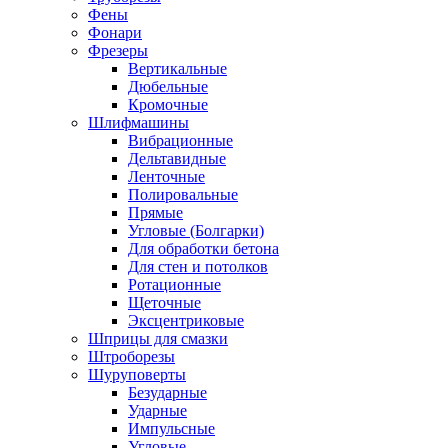
Фены
Фонари
Фрезеры
Вертикальные
Дюбельные
Кромочные
Шлифмашины
Вибрационные
Дельтавидные
Ленточные
Полировальные
Прямые
Угловые (Болгарки)
Для обработки бетона
Для стен и потолков
Ротационные
Щеточные
Эксцентриковые
Шприцы для смазки
Штроборезы
Шуруповерты
Безударные
Ударные
Импульсные
Угловые