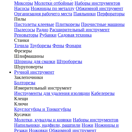
Миксеры
Молотки отбойные
Наборы инструментов
Насосы
Ножницы по металлу
Обжимной инструмент
Организация рабочего места
Паяльники
Перфораторы
Пилы
Пистолеты клеевые
Плиткорезы
Прочистные машины
Пылесосы
Радио
Расширительный инструмент
Реноваторы
Рубанки
Садовая техника
Станки
Точила
Труборезы
Фены
Фонари
Фрезеры
Шлифмашины
Шприцы для смазки
Штроборезы
Шуруповерты
Ручной инструмент
Заклепочники
Болторезы
Измерительный инструмент
Инструменты для удаления изоляции
Кабелерезы
Клещи
Ключи
Круглогубцы и Тонкогубцы
Кусачки
Молотки, кувалды и киянки
Наборы инструментов
Напильники, надфили, рашпили
Ножи
Ножницы и
Резаки
Ножовки
Обжимной инструмент