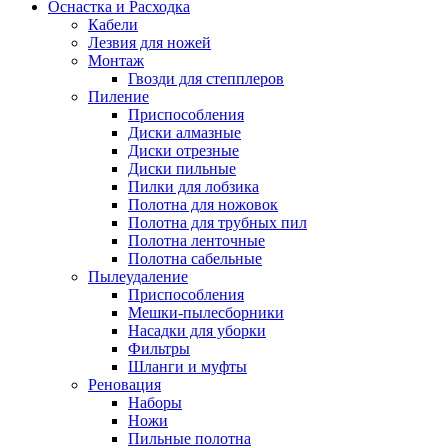
Оснастка и Расходка
Кабели
Лезвия для ножей
Монтаж
Гвозди для степплеров
Пиление
Приспособления
Диски алмазные
Диски отрезные
Диски пильные
Пилки для лобзика
Полотна для ножовок
Полотна для трубных пил
Полотна ленточные
Полотна сабельные
Пылеудаление
Приспособления
Мешки-пылесборники
Насадки для уборки
Фильтры
Шланги и муфты
Реновация
Наборы
Ножи
Пильные полотна