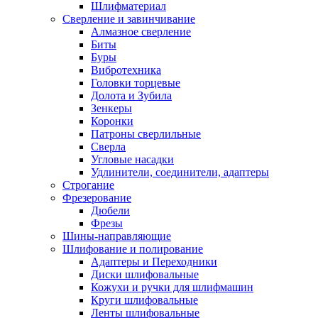
Шлифматериал
Сверление и завинчивание
Алмазное сверление
Биты
Буры
Вибротехника
Головки торцевые
Долота и Зубила
Зенкеры
Коронки
Патроны сверлильные
Сверла
Угловые насадки
Удлинители, соединители, адаптеры
Строгание
Фрезерование
Дюбели
Фрезы
Шины-направляющие
Шлифование и полирование
Адаптеры и Переходники
Диски шлифовальные
Кожухи и ручки для шлифмашин
Круги шлифовальные
Ленты шлифовальные