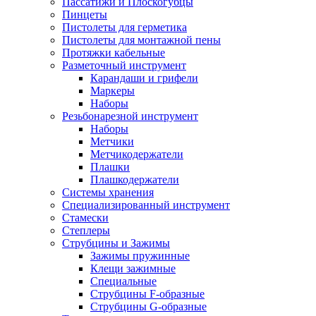
Пассатижи и Плоскогубцы
Пинцеты
Пистолеты для герметика
Пистолеты для монтажной пены
Протяжки кабельные
Разметочный инструмент
Карандаши и грифели
Маркеры
Наборы
Резьбонарезной инструмент
Наборы
Метчики
Метчикодержатели
Плашки
Плашкодержатели
Системы хранения
Специализированный инструмент
Стамески
Степлеры
Струбцины и Зажимы
Зажимы пружинные
Клещи зажимные
Специальные
Струбцины F-образные
Струбцины G-образные