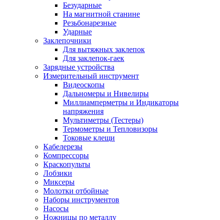
Безударные
На магнитной станине
Резьбонарезные
Ударные
Заклепочники
Для вытяжных заклепок
Для заклепок-гаек
Зарядные устройства
Измерительный инструмент
Видеоскопы
Дальномеры и Нивелиры
Миллиамперметры и Индикаторы
напряжения
Мультиметры (Тестеры)
Термометры и Тепловизоры
Токовые клещи
Кабелерезы
Компрессоры
Краскопульты
Лобзики
Миксеры
Молотки отбойные
Наборы инструментов
Насосы
Ножницы по металлу