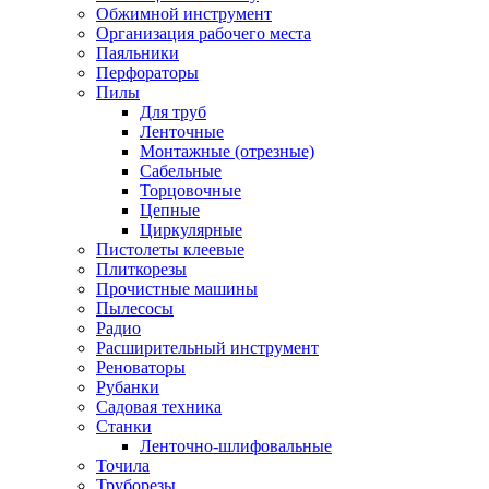
Обжимной инструмент
Организация рабочего места
Паяльники
Перфораторы
Пилы
Для труб
Ленточные
Монтажные (отрезные)
Сабельные
Торцовочные
Цепные
Циркулярные
Пистолеты клеевые
Плиткорезы
Прочистные машины
Пылесосы
Радио
Расширительный инструмент
Реноваторы
Рубанки
Садовая техника
Станки
Ленточно-шлифовальные
Точила
Труборезы