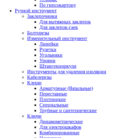
По гипсокартону
Ручной инструмент
Заклепочники
Для вытяжных заклепок
Для заклепок-гаек
Болторезы
Измерительный инструмент
Линейки
Рулетки
Угольники
Уровни
Штангенциркули
Инструменты для удаления изоляции
Кабелерезы
Клещи
Арматурные (Вязальные)
Переставные
Плотницкие
Специальные
Трубные и сантехнические
Ключи
Динамометрические
Для электрошкафов
Комбинированные