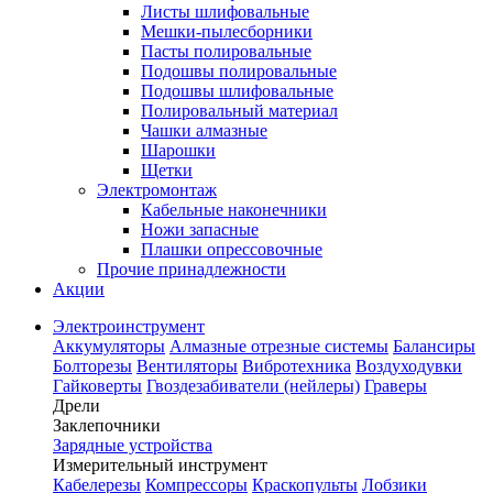
Листы шлифовальные
Мешки-пылесборники
Пасты полировальные
Подошвы полировальные
Подошвы шлифовальные
Полировальный материал
Чашки алмазные
Шарошки
Щетки
Электромонтаж
Кабельные наконечники
Ножи запасные
Плашки опрессовочные
Прочие принадлежности
Акции
Электроинструмент
Аккумуляторы
Алмазные отрезные системы
Балансиры
Болторезы
Вентиляторы
Вибротехника
Воздуходувки
Гайковерты
Гвоздезабиватели (нейлеры)
Граверы
Дрели
Заклепочники
Зарядные устройства
Измерительный инструмент
Кабелерезы
Компрессоры
Краскопульты
Лобзики