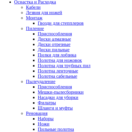
Оснастка и Расходка
Кабели
Лезвия для ножей
Монтаж
Гвозди для степплеров
Пиление
Приспособления
Диски алмазные
Диски отрезные
Диски пильные
Пилки для лобзика
Полотна для ножовок
Полотна для трубных пил
Полотна ленточные
Полотна сабельные
Пылеудаление
Приспособления
Мешки-пылесборники
Насадки для уборки
Фильтры
Шланги и муфты
Реновация
Наборы
Ножи
Пильные полотна