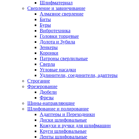
Шлифматериал
Сверление и завинчивание
Алмазное сверление
Биты
Буры
Вибротехника
Головки торцевые
Долота и Зубила
Зенкеры
Коронки
Патроны сверлильные
Сверла
Угловые насадки
Удлинители, соединители, адаптеры
Строгание
Фрезерование
Дюбели
Фрезы
Шины-направляющие
Шлифование и полирование
Адаптеры и Переходники
Диски шлифовальные
Кожухи и ручки для шлифмашин
Круги шлифовальные
Ленты шлифовальные