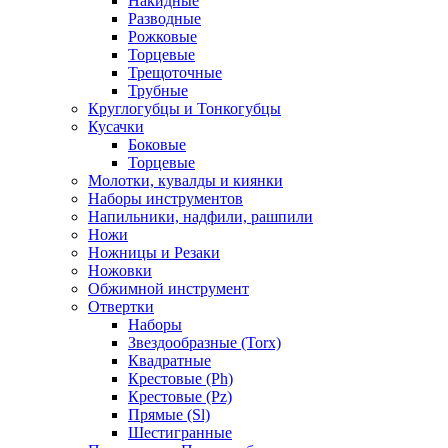
Накидные
Разводные
Рожковые
Торцевые
Трещоточные
Трубные
Круглогубцы и Тонкогубцы
Кусачки
Боковые
Торцевые
Молотки, кувалды и киянки
Наборы инструментов
Напильники, надфили, рашпили
Ножи
Ножницы и Резаки
Ножовки
Обжимной инструмент
Отвертки
Наборы
Звездообразные (Torx)
Квадратные
Крестовые (Ph)
Крестовые (Pz)
Прямые (Sl)
Шестигранные