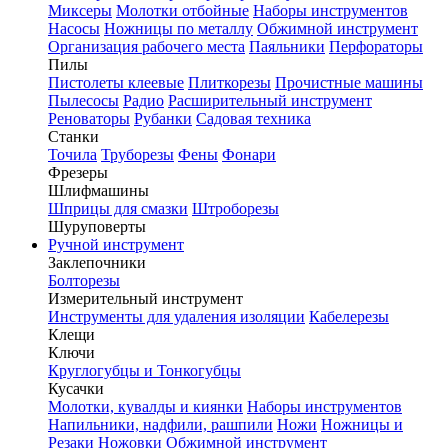
Миксеры
Молотки отбойные
Наборы инструментов
Насосы
Ножницы по металлу
Обжимной инструмент
Организация рабочего места
Паяльники
Перфораторы
Пилы
Пистолеты клеевые
Плиткорезы
Прочистные машины
Пылесосы
Радио
Расширительный инструмент
Реноваторы
Рубанки
Садовая техника
Станки
Точила
Труборезы
Фены
Фонари
Фрезеры
Шлифмашины
Шприцы для смазки
Штроборезы
Шуруповерты
Ручной инструмент
Заклепочники
Болторезы
Измерительный инструмент
Инструменты для удаления изоляции
Кабелерезы
Клещи
Ключи
Круглогубцы и Тонкогубцы
Кусачки
Молотки, кувалды и киянки
Наборы инструментов
Напильники, надфили, рашпили
Ножи
Ножницы и
Резаки
Ножовки
Обжимной инструмент