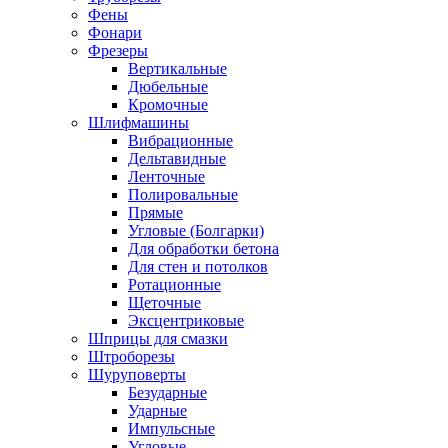
Фены
Фонари
Фрезеры
Вертикальные
Дюбельные
Кромочные
Шлифмашины
Вибрационные
Дельтавидные
Ленточные
Полировальные
Прямые
Угловые (Болгарки)
Для обработки бетона
Для стен и потолков
Ротационные
Щеточные
Эксцентриковые
Шприцы для смазки
Штроборезы
Шуруповерты
Безударные
Ударные
Импульсные
Угловые