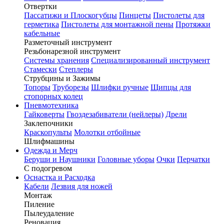
Отвертки
Пассатижи и Плоскогубцы
Пинцеты
Пистолеты для
герметика
Пистолеты для монтажной пены
Протяжки
кабельные
Разметочный инструмент
Резьбонарезной инструмент
Системы хранения
Специализированный инструмент
Стамески
Степлеры
Струбцины и Зажимы
Топоры
Труборезы
Шлифки ручные
Щипцы для
стопорных колец
Пневмотехника
Гайковерты
Гвоздезабиватели (нейлеры)
Дрели
Заклепочники
Краскопульты
Молотки отбойные
Шлифмашины
Одежда и Мерч
Беруши и Наушники
Головные уборы
Очки
Перчатки
С подогревом
Оснастка и Расходка
Кабели
Лезвия для ножей
Монтаж
Пиление
Пылеудаление
Реновация