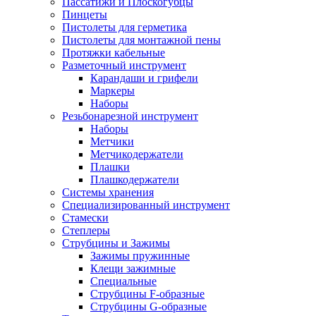
Пассатижи и Плоскогубцы
Пинцеты
Пистолеты для герметика
Пистолеты для монтажной пены
Протяжки кабельные
Разметочный инструмент
Карандаши и грифели
Маркеры
Наборы
Резьбонарезной инструмент
Наборы
Метчики
Метчикодержатели
Плашки
Плашкодержатели
Системы хранения
Специализированный инструмент
Стамески
Степлеры
Струбцины и Зажимы
Зажимы пружинные
Клещи зажимные
Специальные
Струбцины F-образные
Струбцины G-образные