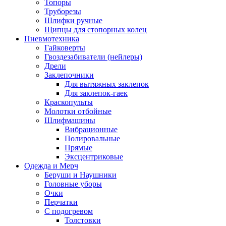
Топоры
Труборезы
Шлифки ручные
Щипцы для стопорных колец
Пневмотехника
Гайковерты
Гвоздезабиватели (нейлеры)
Дрели
Заклепочники
Для вытяжных заклепок
Для заклепок-гаек
Краскопульты
Молотки отбойные
Шлифмашины
Вибрационные
Полировальные
Прямые
Эксцентриковые
Одежда и Мерч
Беруши и Наушники
Головные уборы
Очки
Перчатки
С подогревом
Толстовки