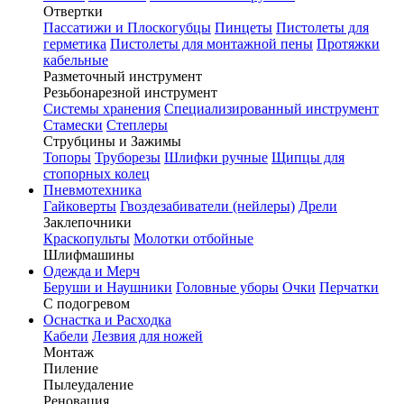
Отвертки
Пассатижи и Плоскогубцы
Пинцеты
Пистолеты для
герметика
Пистолеты для монтажной пены
Протяжки
кабельные
Разметочный инструмент
Резьбонарезной инструмент
Системы хранения
Специализированный инструмент
Стамески
Степлеры
Струбцины и Зажимы
Топоры
Труборезы
Шлифки ручные
Щипцы для
стопорных колец
Пневмотехника
Гайковерты
Гвоздезабиватели (нейлеры)
Дрели
Заклепочники
Краскопульты
Молотки отбойные
Шлифмашины
Одежда и Мерч
Беруши и Наушники
Головные уборы
Очки
Перчатки
С подогревом
Оснастка и Расходка
Кабели
Лезвия для ножей
Монтаж
Пиление
Пылеудаление
Реновация