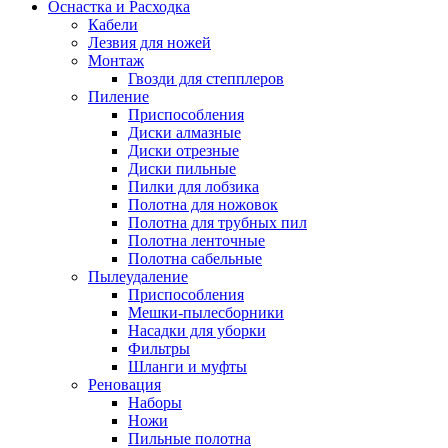
Оснастка и Расходка
Кабели
Лезвия для ножей
Монтаж
Гвозди для степплеров
Пиление
Приспособления
Диски алмазные
Диски отрезные
Диски пильные
Пилки для лобзика
Полотна для ножовок
Полотна для трубных пил
Полотна ленточные
Полотна сабельные
Пылеудаление
Приспособления
Мешки-пылесборники
Насадки для уборки
Фильтры
Шланги и муфты
Реновация
Наборы
Ножи
Пильные полотна