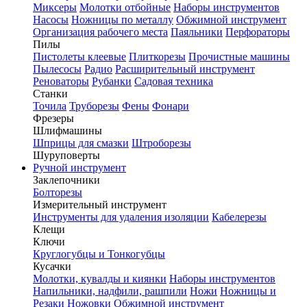
Миксеры
Молотки отбойные
Наборы инструментов
Насосы
Ножницы по металлу
Обжимной инструмент
Организация рабочего места
Паяльники
Перфораторы
Пилы
Пистолеты клеевые
Плиткорезы
Прочистные машины
Пылесосы
Радио
Расширительный инструмент
Реноваторы
Рубанки
Садовая техника
Станки
Точила
Труборезы
Фены
Фонари
Фрезеры
Шлифмашины
Шприцы для смазки
Штроборезы
Шуруповерты
Ручной инструмент
Заклепочники
Болторезы
Измерительный инструмент
Инструменты для удаления изоляции
Кабелерезы
Клещи
Ключи
Круглогубцы и Тонкогубцы
Кусачки
Молотки, кувалды и киянки
Наборы инструментов
Напильники, надфили, рашпили
Ножи
Ножницы и
Резаки
Ножовки
Обжимной инструмент