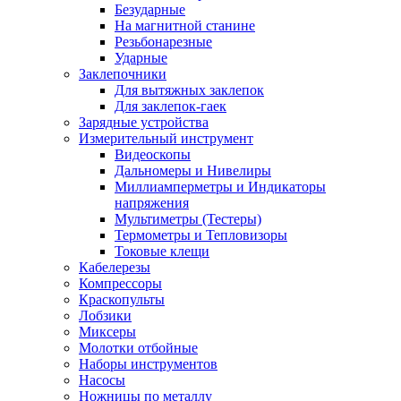
Безударные
На магнитной станине
Резьбонарезные
Ударные
Заклепочники
Для вытяжных заклепок
Для заклепок-гаек
Зарядные устройства
Измерительный инструмент
Видеоскопы
Дальномеры и Нивелиры
Миллиамперметры и Индикаторы
напряжения
Мультиметры (Тестеры)
Термометры и Тепловизоры
Токовые клещи
Кабелерезы
Компрессоры
Краскопульты
Лобзики
Миксеры
Молотки отбойные
Наборы инструментов
Насосы
Ножницы по металлу