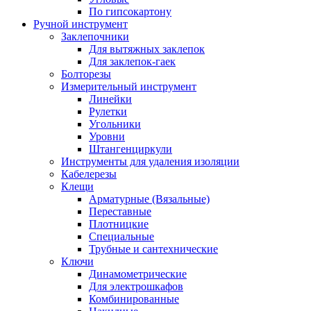
По гипсокартону
Ручной инструмент
Заклепочники
Для вытяжных заклепок
Для заклепок-гаек
Болторезы
Измерительный инструмент
Линейки
Рулетки
Угольники
Уровни
Штангенциркули
Инструменты для удаления изоляции
Кабелерезы
Клещи
Арматурные (Вязальные)
Переставные
Плотницкие
Специальные
Трубные и сантехнические
Ключи
Динамометрические
Для электрошкафов
Комбинированные