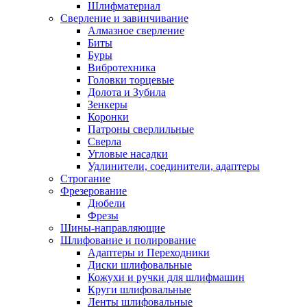
Шлифматериал
Сверление и завинчивание
Алмазное сверление
Биты
Буры
Вибротехника
Головки торцевые
Долота и Зубила
Зенкеры
Коронки
Патроны сверлильные
Сверла
Угловые насадки
Удлинители, соединители, адаптеры
Строгание
Фрезерование
Дюбели
Фрезы
Шины-направляющие
Шлифование и полирование
Адаптеры и Переходники
Диски шлифовальные
Кожухи и ручки для шлифмашин
Круги шлифовальные
Ленты шлифовальные