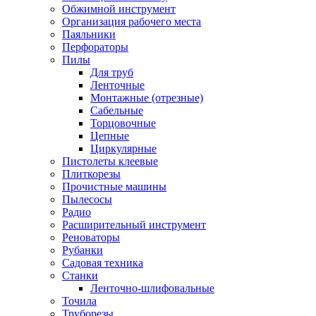
Обжимной инструмент
Организация рабочего места
Паяльники
Перфораторы
Пилы
Для труб
Ленточные
Монтажные (отрезные)
Сабельные
Торцовочные
Цепные
Циркулярные
Пистолеты клеевые
Плиткорезы
Прочистные машины
Пылесосы
Радио
Расширительный инструмент
Реноваторы
Рубанки
Садовая техника
Станки
Ленточно-шлифовальные
Точила
Труборезы