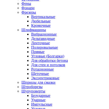
Фены
Фонари
Фрезеры
Вертикальные
Дюбельные
Кромочные
Шлифмашины
Вибрационные
Дельтавидные
Ленточные
Полировальные
Прямые
Угловые (Болгарки)
Для обработки бетона
Для стен и потолков
Ротационные
Щеточные
Эксцентриковые
Шприцы для смазки
Штроборезы
Шуруповерты
Безударные
Ударные
Импульсные
Угловые