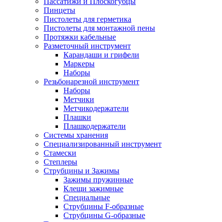
Пассатижи и Плоскогубцы
Пинцеты
Пистолеты для герметика
Пистолеты для монтажной пены
Протяжки кабельные
Разметочный инструмент
Карандаши и грифели
Маркеры
Наборы
Резьбонарезной инструмент
Наборы
Метчики
Метчикодержатели
Плашки
Плашкодержатели
Системы хранения
Специализированный инструмент
Стамески
Степлеры
Струбцины и Зажимы
Зажимы пружинные
Клещи зажимные
Специальные
Струбцины F-образные
Струбцины G-образные