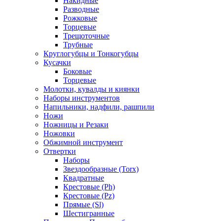
Накидные
Разводные
Рожковые
Торцевые
Трещоточные
Трубные
Круглогубцы и Тонкогубцы
Кусачки
Боковые
Торцевые
Молотки, кувалды и киянки
Наборы инструментов
Напильники, надфили, рашпили
Ножи
Ножницы и Резаки
Ножовки
Обжимной инструмент
Отвертки
Наборы
Звездообразные (Torx)
Квадратные
Крестовые (Ph)
Крестовые (Pz)
Прямые (Sl)
Шестигранные