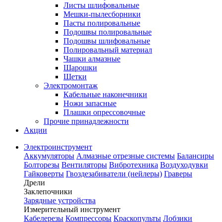
Листы шлифовальные
Мешки-пылесборники
Пасты полировальные
Подошвы полировальные
Подошвы шлифовальные
Полировальный материал
Чашки алмазные
Шарошки
Щетки
Электромонтаж
Кабельные наконечники
Ножи запасные
Плашки опрессовочные
Прочие принадлежности
Акции
Электроинструмент
Аккумуляторы
Алмазные отрезные системы
Балансиры
Болторезы
Вентиляторы
Вибротехника
Воздуходувки
Гайковерты
Гвоздезабиватели (нейлеры)
Граверы
Дрели
Заклепочники
Зарядные устройства
Измерительный инструмент
Кабелерезы
Компрессоры
Краскопульты
Лобзики