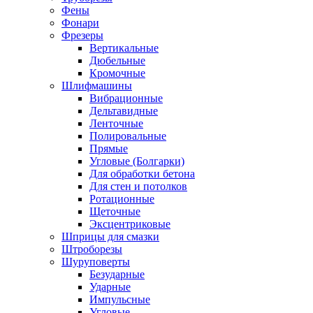
Фены
Фонари
Фрезеры
Вертикальные
Дюбельные
Кромочные
Шлифмашины
Вибрационные
Дельтавидные
Ленточные
Полировальные
Прямые
Угловые (Болгарки)
Для обработки бетона
Для стен и потолков
Ротационные
Щеточные
Эксцентриковые
Шприцы для смазки
Штроборезы
Шуруповерты
Безударные
Ударные
Импульсные
Угловые