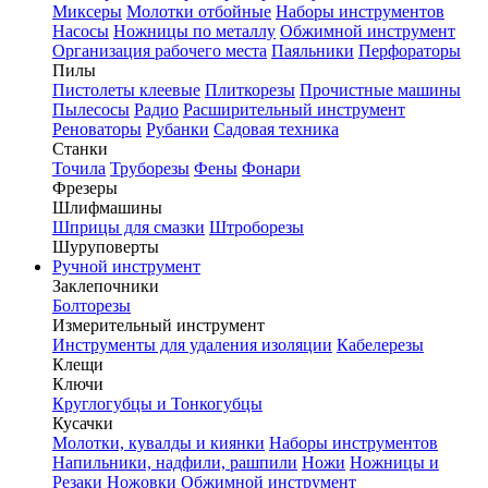
Миксеры
Молотки отбойные
Наборы инструментов
Насосы
Ножницы по металлу
Обжимной инструмент
Организация рабочего места
Паяльники
Перфораторы
Пилы
Пистолеты клеевые
Плиткорезы
Прочистные машины
Пылесосы
Радио
Расширительный инструмент
Реноваторы
Рубанки
Садовая техника
Станки
Точила
Труборезы
Фены
Фонари
Фрезеры
Шлифмашины
Шприцы для смазки
Штроборезы
Шуруповерты
Ручной инструмент
Заклепочники
Болторезы
Измерительный инструмент
Инструменты для удаления изоляции
Кабелерезы
Клещи
Ключи
Круглогубцы и Тонкогубцы
Кусачки
Молотки, кувалды и киянки
Наборы инструментов
Напильники, надфили, рашпили
Ножи
Ножницы и
Резаки
Ножовки
Обжимной инструмент