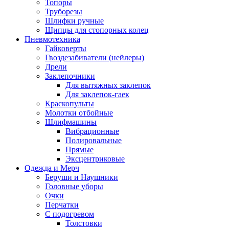
Топоры
Труборезы
Шлифки ручные
Щипцы для стопорных колец
Пневмотехника
Гайковерты
Гвоздезабиватели (нейлеры)
Дрели
Заклепочники
Для вытяжных заклепок
Для заклепок-гаек
Краскопульты
Молотки отбойные
Шлифмашины
Вибрационные
Полировальные
Прямые
Эксцентриковые
Одежда и Мерч
Беруши и Наушники
Головные уборы
Очки
Перчатки
С подогревом
Толстовки