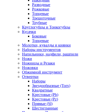
Накидные
Разводные
Рожковые
Торцевые
Трещоточные
Трубные
Круглогубцы и Тонкогубцы
Кусачки
Боковые
Торцевые
Молотки, кувалды и киянки
Наборы инструментов
Напильники, надфили, рашпили
Ножи
Ножницы и Резаки
Ножовки
Обжимной инструмент
Отвертки
Наборы
Звездообразные (Torx)
Квадратные
Крестовые (Ph)
Крестовые (Pz)
Прямые (Sl)
Шестигранные