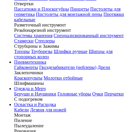
Отвертки
Пассатижи и Плоскогубцы
Пинцеты
Пистолеты для
герметика
Пистолеты для монтажной пены
Протяжки
кабельные
Разметочный инструмент
Резьбонарезной инструмент
Системы хранения
Специализированный инструмент
Стамески
Степлеры
Струбцины и Зажимы
Топоры
Труборезы
Шлифки ручные
Щипцы для
стопорных колец
Пневмотехника
Гайковерты
Гвоздезабиватели (нейлеры)
Дрели
Заклепочники
Краскопульты
Молотки отбойные
Шлифмашины
Одежда и Мерч
Беруши и Наушники
Головные уборы
Очки
Перчатки
С подогревом
Оснастка и Расходка
Кабели
Лезвия для ножей
Монтаж
Пиление
Пылеудаление
Реновация