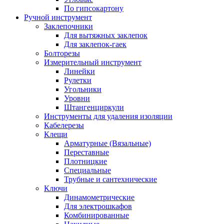
По гипсокартону
Ручной инструмент
Заклепочники
Для вытяжных заклепок
Для заклепок-гаек
Болторезы
Измерительный инструмент
Линейки
Рулетки
Угольники
Уровни
Штангенциркули
Инструменты для удаления изоляции
Кабелерезы
Клещи
Арматурные (Вязальные)
Переставные
Плотницкие
Специальные
Трубные и сантехнические
Ключи
Динамометрические
Для электрошкафов
Комбинированные