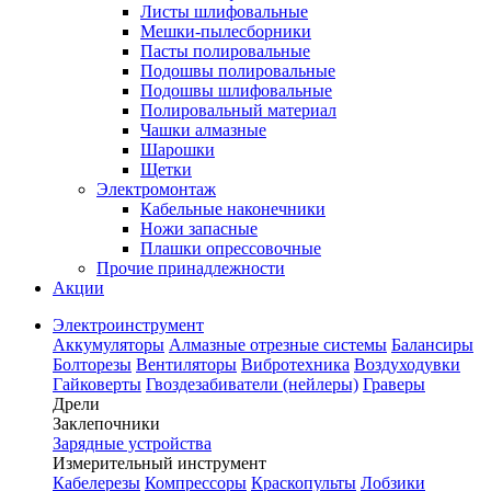
Листы шлифовальные
Мешки-пылесборники
Пасты полировальные
Подошвы полировальные
Подошвы шлифовальные
Полировальный материал
Чашки алмазные
Шарошки
Щетки
Электромонтаж
Кабельные наконечники
Ножи запасные
Плашки опрессовочные
Прочие принадлежности
Акции
Электроинструмент
Аккумуляторы
Алмазные отрезные системы
Балансиры
Болторезы
Вентиляторы
Вибротехника
Воздуходувки
Гайковерты
Гвоздезабиватели (нейлеры)
Граверы
Дрели
Заклепочники
Зарядные устройства
Измерительный инструмент
Кабелерезы
Компрессоры
Краскопульты
Лобзики