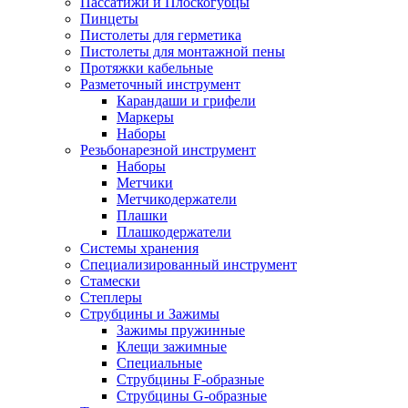
Пассатижи и Плоскогубцы
Пинцеты
Пистолеты для герметика
Пистолеты для монтажной пены
Протяжки кабельные
Разметочный инструмент
Карандаши и грифели
Маркеры
Наборы
Резьбонарезной инструмент
Наборы
Метчики
Метчикодержатели
Плашки
Плашкодержатели
Системы хранения
Специализированный инструмент
Стамески
Степлеры
Струбцины и Зажимы
Зажимы пружинные
Клещи зажимные
Специальные
Струбцины F-образные
Струбцины G-образные