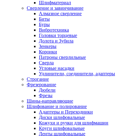
Шлифматериал
Сверление и завинчивание
Алмазное сверление
Биты
Буры
Вибротехника
Головки торцевые
Долота и Зубила
Зенкеры
Коронки
Патроны сверлильные
Сверла
Угловые насадки
Удлинители, соединители, адаптеры
Строгание
Фрезерование
Дюбели
Фрезы
Шины-направляющие
Шлифование и полирование
Адаптеры и Переходники
Диски шлифовальные
Кожухи и ручки для шлифмашин
Круги шлифовальные
Ленты шлифовальные