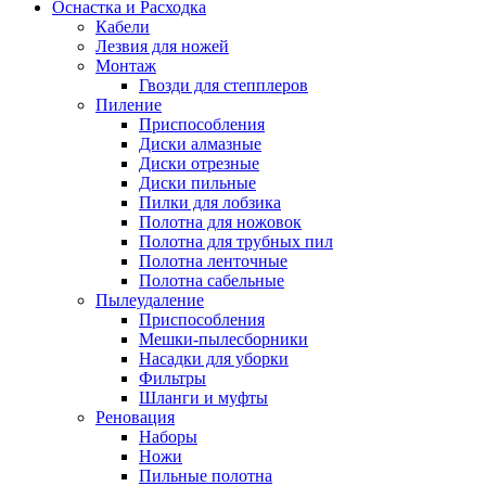
Оснастка и Расходка
Кабели
Лезвия для ножей
Монтаж
Гвозди для степплеров
Пиление
Приспособления
Диски алмазные
Диски отрезные
Диски пильные
Пилки для лобзика
Полотна для ножовок
Полотна для трубных пил
Полотна ленточные
Полотна сабельные
Пылеудаление
Приспособления
Мешки-пылесборники
Насадки для уборки
Фильтры
Шланги и муфты
Реновация
Наборы
Ножи
Пильные полотна