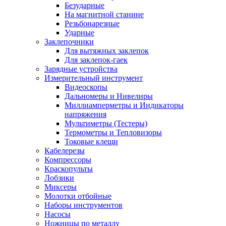
Безударные
На магнитной станине
Резьбонарезные
Ударные
Заклепочники
Для вытяжных заклепок
Для заклепок-гаек
Зарядные устройства
Измерительный инструмент
Видеоскопы
Дальномеры и Нивелиры
Миллиамперметры и Индикаторы
напряжения
Мультиметры (Тестеры)
Термометры и Тепловизоры
Токовые клещи
Кабелерезы
Компрессоры
Краскопульты
Лобзики
Миксеры
Молотки отбойные
Наборы инструментов
Насосы
Ножницы по металлу