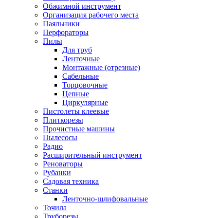
Обжимной инструмент
Организация рабочего места
Паяльники
Перфораторы
Пилы
Для труб
Ленточные
Монтажные (отрезные)
Сабельные
Торцовочные
Цепные
Циркулярные
Пистолеты клеевые
Плиткорезы
Прочистные машины
Пылесосы
Радио
Расширительный инструмент
Реноваторы
Рубанки
Садовая техника
Станки
Ленточно-шлифовальные
Точила
Труборезы