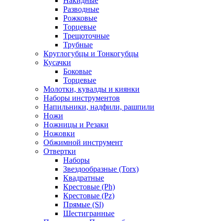
Накидные
Разводные
Рожковые
Торцевые
Трещоточные
Трубные
Круглогубцы и Тонкогубцы
Кусачки
Боковые
Торцевые
Молотки, кувалды и киянки
Наборы инструментов
Напильники, надфили, рашпили
Ножи
Ножницы и Резаки
Ножовки
Обжимной инструмент
Отвертки
Наборы
Звездообразные (Torx)
Квадратные
Крестовые (Ph)
Крестовые (Pz)
Прямые (Sl)
Шестигранные