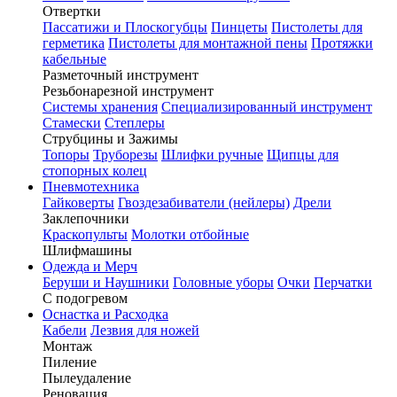
Отвертки
Пассатижи и Плоскогубцы
Пинцеты
Пистолеты для
герметика
Пистолеты для монтажной пены
Протяжки
кабельные
Разметочный инструмент
Резьбонарезной инструмент
Системы хранения
Специализированный инструмент
Стамески
Степлеры
Струбцины и Зажимы
Топоры
Труборезы
Шлифки ручные
Щипцы для
стопорных колец
Пневмотехника
Гайковерты
Гвоздезабиватели (нейлеры)
Дрели
Заклепочники
Краскопульты
Молотки отбойные
Шлифмашины
Одежда и Мерч
Беруши и Наушники
Головные уборы
Очки
Перчатки
С подогревом
Оснастка и Расходка
Кабели
Лезвия для ножей
Монтаж
Пиление
Пылеудаление
Реновация