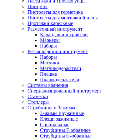
Пассатижи и Плоскогубцы
Пинцеты
Пистолеты для герметика
Пистолеты для монтажной пены
Протяжки кабельные
Разметочный инструмент
Карандаши и грифели
Маркеры
Наборы
Резьбонарезной инструмент
Наборы
Метчики
Метчикодержатели
Плашки
Плашкодержатели
Системы хранения
Специализированный инструмент
Стамески
Степлеры
Струбцины и Зажимы
Зажимы пружинные
Клещи зажимные
Специальные
Струбцины F-образные
Струбцины G-образные