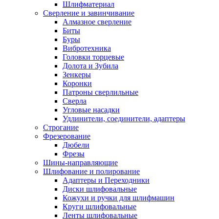
Шлифматериал
Сверление и завинчивание
Алмазное сверление
Биты
Буры
Вибротехника
Головки торцевые
Долота и Зубила
Зенкеры
Коронки
Патроны сверлильные
Сверла
Угловые насадки
Удлинители, соединители, адаптеры
Строгание
Фрезерование
Дюбели
Фрезы
Шины-направляющие
Шлифование и полирование
Адаптеры и Переходники
Диски шлифовальные
Кожухи и ручки для шлифмашин
Круги шлифовальные
Ленты шлифовальные