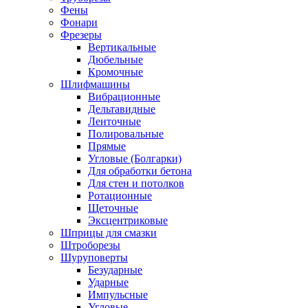
Фены
Фонари
Фрезеры
Вертикальные
Дюбельные
Кромочные
Шлифмашины
Вибрационные
Дельтавидные
Ленточные
Полировальные
Прямые
Угловые (Болгарки)
Для обработки бетона
Для стен и потолков
Ротационные
Щеточные
Эксцентриковые
Шприцы для смазки
Штроборезы
Шуруповерты
Безударные
Ударные
Импульсные
Угловые