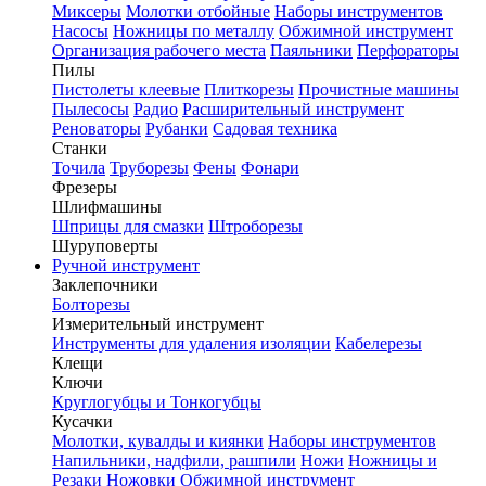
Миксеры
Молотки отбойные
Наборы инструментов
Насосы
Ножницы по металлу
Обжимной инструмент
Организация рабочего места
Паяльники
Перфораторы
Пилы
Пистолеты клеевые
Плиткорезы
Прочистные машины
Пылесосы
Радио
Расширительный инструмент
Реноваторы
Рубанки
Садовая техника
Станки
Точила
Труборезы
Фены
Фонари
Фрезеры
Шлифмашины
Шприцы для смазки
Штроборезы
Шуруповерты
Ручной инструмент
Заклепочники
Болторезы
Измерительный инструмент
Инструменты для удаления изоляции
Кабелерезы
Клещи
Ключи
Круглогубцы и Тонкогубцы
Кусачки
Молотки, кувалды и киянки
Наборы инструментов
Напильники, надфили, рашпили
Ножи
Ножницы и
Резаки
Ножовки
Обжимной инструмент