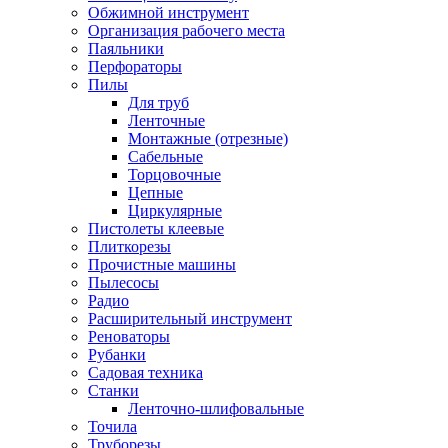
Обжимной инструмент
Организация рабочего места
Паяльники
Перфораторы
Пилы
Для труб
Ленточные
Монтажные (отрезные)
Сабельные
Торцовочные
Цепные
Циркулярные
Пистолеты клеевые
Плиткорезы
Прочистные машины
Пылесосы
Радио
Расширительный инструмент
Реноваторы
Рубанки
Садовая техника
Станки
Ленточно-шлифовальные
Точила
Труборезы