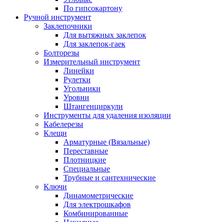
По гипсокартону
Ручной инструмент
Заклепочники
Для вытяжных заклепок
Для заклепок-гаек
Болторезы
Измерительный инструмент
Линейки
Рулетки
Угольники
Уровни
Штангенциркули
Инструменты для удаления изоляции
Кабелерезы
Клещи
Арматурные (Вязальные)
Переставные
Плотницкие
Специальные
Трубные и сантехнические
Ключи
Динамометрические
Для электрошкафов
Комбинированные