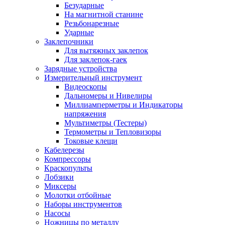
Безударные
На магнитной станине
Резьбонарезные
Ударные
Заклепочники
Для вытяжных заклепок
Для заклепок-гаек
Зарядные устройства
Измерительный инструмент
Видеоскопы
Дальномеры и Нивелиры
Миллиамперметры и Индикаторы
напряжения
Мультиметры (Тестеры)
Термометры и Тепловизоры
Токовые клещи
Кабелерезы
Компрессоры
Краскопульты
Лобзики
Миксеры
Молотки отбойные
Наборы инструментов
Насосы
Ножницы по металлу