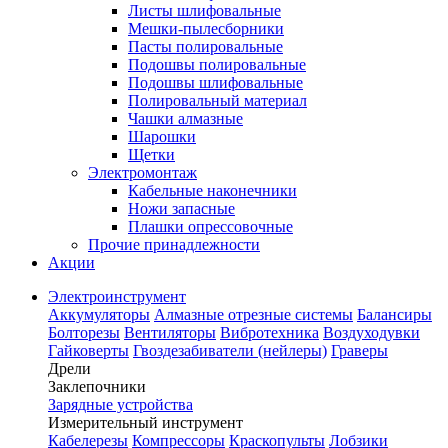
Листы шлифовальные
Мешки-пылесборники
Пасты полировальные
Подошвы полировальные
Подошвы шлифовальные
Полировальный материал
Чашки алмазные
Шарошки
Щетки
Электромонтаж
Кабельные наконечники
Ножи запасные
Плашки опрессовочные
Прочие принадлежности
Акции
Электроинструмент
Аккумуляторы
Алмазные отрезные системы
Балансиры
Болторезы
Вентиляторы
Вибротехника
Воздуходувки
Гайковерты
Гвоздезабиватели (нейлеры)
Граверы
Дрели
Заклепочники
Зарядные устройства
Измерительный инструмент
Кабелерезы
Компрессоры
Краскопульты
Лобзики