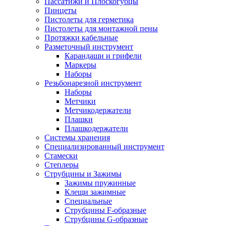
Пассатижи и Плоскогубцы
Пинцеты
Пистолеты для герметика
Пистолеты для монтажной пены
Протяжки кабельные
Разметочный инструмент
Карандаши и грифели
Маркеры
Наборы
Резьбонарезной инструмент
Наборы
Метчики
Метчикодержатели
Плашки
Плашкодержатели
Системы хранения
Специализированный инструмент
Стамески
Степлеры
Струбцины и Зажимы
Зажимы пружинные
Клещи зажимные
Специальные
Струбцины F-образные
Струбцины G-образные