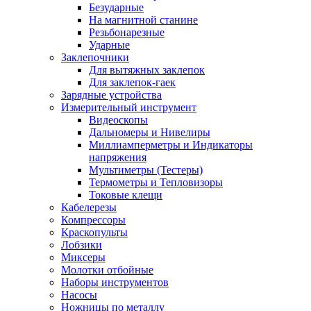
Безударные
На магнитной станине
Резьбонарезные
Ударные
Заклепочники
Для вытяжных заклепок
Для заклепок-гаек
Зарядные устройства
Измерительный инструмент
Видеоскопы
Дальномеры и Нивелиры
Миллиамперметры и Индикаторы
напряжения
Мультиметры (Тестеры)
Термометры и Тепловизоры
Токовые клещи
Кабелерезы
Компрессоры
Краскопульты
Лобзики
Миксеры
Молотки отбойные
Наборы инструментов
Насосы
Ножницы по металлу