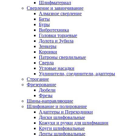
Шлифматериал
Сверление и завинчивание
Алмазное сверление
Биты
Буры
Вибротехника
Головки торцевые
Долота и Зубила
Зенкеры
Коронки
Патроны сверлильные
Сверла
Угловые насадки
Удлинители, соединители, адаптеры
Строгание
Фрезерование
Дюбели
Фрезы
Шины-направляющие
Шлифование и полирование
Адаптеры и Переходники
Диски шлифовальные
Кожухи и ручки для шлифмашин
Круги шлифовальные
Ленты шлифовальные