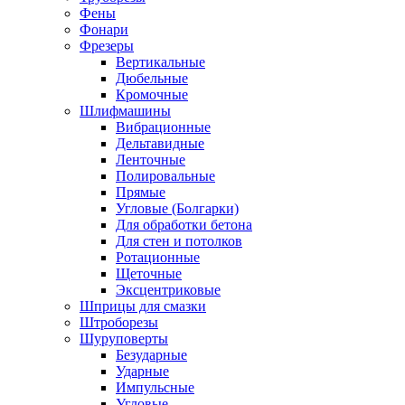
Фены
Фонари
Фрезеры
Вертикальные
Дюбельные
Кромочные
Шлифмашины
Вибрационные
Дельтавидные
Ленточные
Полировальные
Прямые
Угловые (Болгарки)
Для обработки бетона
Для стен и потолков
Ротационные
Щеточные
Эксцентриковые
Шприцы для смазки
Штроборезы
Шуруповерты
Безударные
Ударные
Импульсные
Угловые