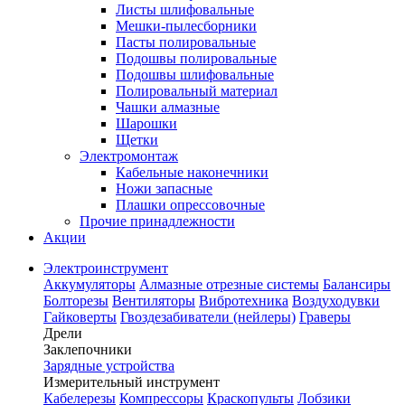
Листы шлифовальные
Мешки-пылесборники
Пасты полировальные
Подошвы полировальные
Подошвы шлифовальные
Полировальный материал
Чашки алмазные
Шарошки
Щетки
Электромонтаж
Кабельные наконечники
Ножи запасные
Плашки опрессовочные
Прочие принадлежности
Акции
Электроинструмент
Аккумуляторы
Алмазные отрезные системы
Балансиры
Болторезы
Вентиляторы
Вибротехника
Воздуходувки
Гайковерты
Гвоздезабиватели (нейлеры)
Граверы
Дрели
Заклепочники
Зарядные устройства
Измерительный инструмент
Кабелерезы
Компрессоры
Краскопульты
Лобзики