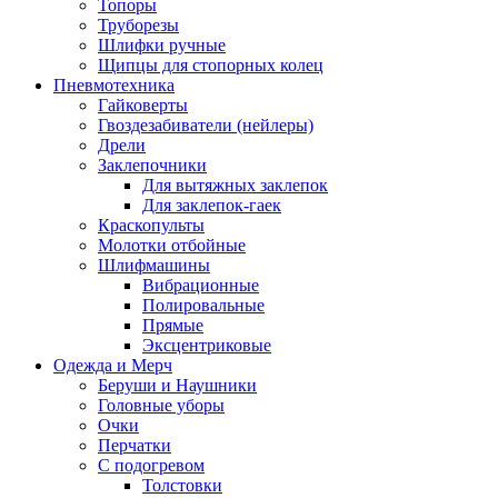
Топоры
Труборезы
Шлифки ручные
Щипцы для стопорных колец
Пневмотехника
Гайковерты
Гвоздезабиватели (нейлеры)
Дрели
Заклепочники
Для вытяжных заклепок
Для заклепок-гаек
Краскопульты
Молотки отбойные
Шлифмашины
Вибрационные
Полировальные
Прямые
Эксцентриковые
Одежда и Мерч
Беруши и Наушники
Головные уборы
Очки
Перчатки
С подогревом
Толстовки