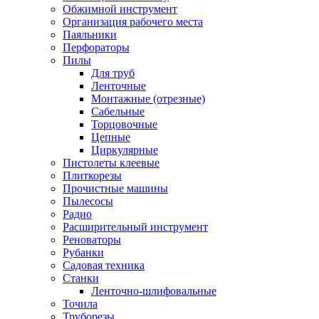
Обжимной инструмент
Организация рабочего места
Паяльники
Перфораторы
Пилы
Для труб
Ленточные
Монтажные (отрезные)
Сабельные
Торцовочные
Цепные
Циркулярные
Пистолеты клеевые
Плиткорезы
Прочистные машины
Пылесосы
Радио
Расширительный инструмент
Реноваторы
Рубанки
Садовая техника
Станки
Ленточно-шлифовальные
Точила
Труборезы