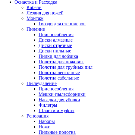
Оснастка и Расходка
Кабели
Лезвия для ножей
Монтаж
Гвозди для степплеров
Пиление
Приспособления
Диски алмазные
Диски отрезные
Диски пильные
Пилки для лобзика
Полотна для ножовок
Полотна для трубных пил
Полотна ленточные
Полотна сабельные
Пылеудаление
Приспособления
Мешки-пылесборники
Насадки для уборки
Фильтры
Шланги и муфты
Реновация
Наборы
Ножи
Пильные полотна