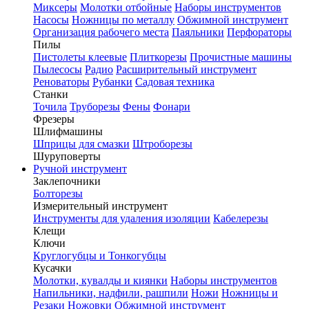
Миксеры
Молотки отбойные
Наборы инструментов
Насосы
Ножницы по металлу
Обжимной инструмент
Организация рабочего места
Паяльники
Перфораторы
Пилы
Пистолеты клеевые
Плиткорезы
Прочистные машины
Пылесосы
Радио
Расширительный инструмент
Реноваторы
Рубанки
Садовая техника
Станки
Точила
Труборезы
Фены
Фонари
Фрезеры
Шлифмашины
Шприцы для смазки
Штроборезы
Шуруповерты
Ручной инструмент
Заклепочники
Болторезы
Измерительный инструмент
Инструменты для удаления изоляции
Кабелерезы
Клещи
Ключи
Круглогубцы и Тонкогубцы
Кусачки
Молотки, кувалды и киянки
Наборы инструментов
Напильники, надфили, рашпили
Ножи
Ножницы и
Резаки
Ножовки
Обжимной инструмент