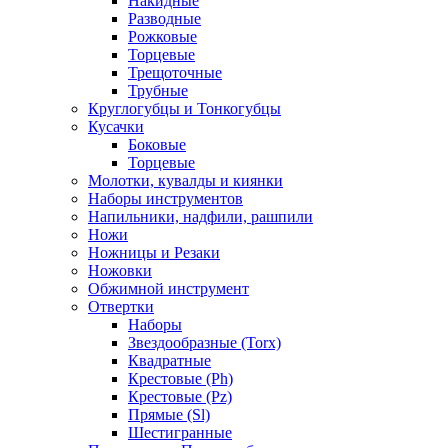
Накидные
Разводные
Рожковые
Торцевые
Трещоточные
Трубные
Круглогубцы и Тонкогубцы
Кусачки
Боковые
Торцевые
Молотки, кувалды и киянки
Наборы инструментов
Напильники, надфили, рашпили
Ножи
Ножницы и Резаки
Ножовки
Обжимной инструмент
Отвертки
Наборы
Звездообразные (Torx)
Квадратные
Крестовые (Ph)
Крестовые (Pz)
Прямые (Sl)
Шестигранные