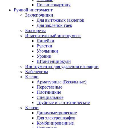
По гипсокартону
Ручной инструмент
Заклепочники
Для вытяжных заклепок
Для заклепок-гаек
Болторезы
Измерительный инструмент
Линейки
Рулетки
Угольники
Уровни
Штангенциркули
Инструменты для удаления изоляции
Кабелерезы
Клещи
Арматурные (Вязальные)
Переставные
Плотницкие
Специальные
Трубные и сантехнические
Ключи
Динамометрические
Для электрошкафов
Комбинированные