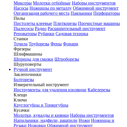
Миксеры
Молотки отбойные
Наборы инструментов
Насосы
Ножницы по металлу
Обжимной инструмент
Организация рабочего места
Паяльники
Перфораторы
Пилы
Пистолеты клеевые
Плиткорезы
Прочистные машины
Пылесосы
Радио
Расширительный инструмент
Реноваторы
Рубанки
Садовая техника
Станки
Точила
Труборезы
Фены
Фонари
Фрезеры
Шлифмашины
Шприцы для смазки
Штроборезы
Шуруповерты
Ручной инструмент
Заклепочники
Болторезы
Измерительный инструмент
Инструменты для удаления изоляции
Кабелерезы
Клещи
Ключи
Круглогубцы и Тонкогубцы
Кусачки
Молотки, кувалды и киянки
Наборы инструментов
Напильники, надфили, рашпили
Ножи
Ножницы и
Резаки
Ножовки
Обжимной инструмент