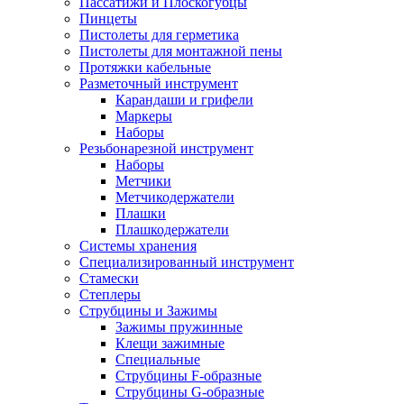
Пассатижи и Плоскогубцы
Пинцеты
Пистолеты для герметика
Пистолеты для монтажной пены
Протяжки кабельные
Разметочный инструмент
Карандаши и грифели
Маркеры
Наборы
Резьбонарезной инструмент
Наборы
Метчики
Метчикодержатели
Плашки
Плашкодержатели
Системы хранения
Специализированный инструмент
Стамески
Степлеры
Струбцины и Зажимы
Зажимы пружинные
Клещи зажимные
Специальные
Струбцины F-образные
Струбцины G-образные