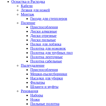
Оснастка и Расходка
Кабели
Лезвия для ножей
Монтаж
Гвозди для степплеров
Пиление
Приспособления
Диски алмазные
Диски отрезные
Диски пильные
Пилки для лобзика
Полотна для ножовок
Полотна для трубных пил
Полотна ленточные
Полотна сабельные
Пылеудаление
Приспособления
Мешки-пылесборники
Насадки для уборки
Фильтры
Шланги и муфты
Реновация
Наборы
Ножи
Пильные полотна