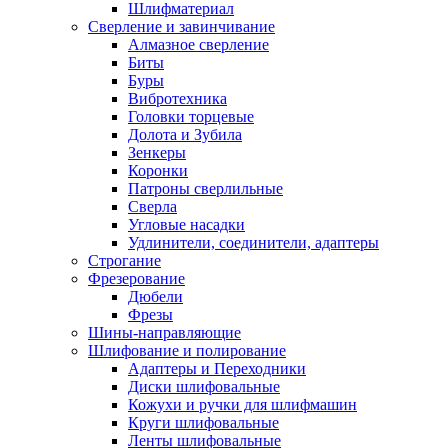
Шлифматериал
Сверление и завинчивание
Алмазное сверление
Биты
Буры
Вибротехника
Головки торцевые
Долота и Зубила
Зенкеры
Коронки
Патроны сверлильные
Сверла
Угловые насадки
Удлинители, соединители, адаптеры
Строгание
Фрезерование
Дюбели
Фрезы
Шины-направляющие
Шлифование и полирование
Адаптеры и Переходники
Диски шлифовальные
Кожухи и ручки для шлифмашин
Круги шлифовальные
Ленты шлифовальные