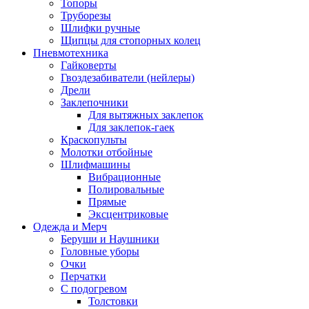
Топоры
Труборезы
Шлифки ручные
Щипцы для стопорных колец
Пневмотехника
Гайковерты
Гвоздезабиватели (нейлеры)
Дрели
Заклепочники
Для вытяжных заклепок
Для заклепок-гаек
Краскопульты
Молотки отбойные
Шлифмашины
Вибрационные
Полировальные
Прямые
Эксцентриковые
Одежда и Мерч
Беруши и Наушники
Головные уборы
Очки
Перчатки
С подогревом
Толстовки