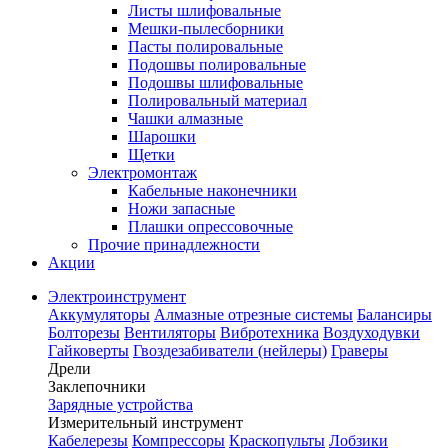
Листы шлифовальные
Мешки-пылесборники
Пасты полировальные
Подошвы полировальные
Подошвы шлифовальные
Полировальный материал
Чашки алмазные
Шарошки
Щетки
Электромонтаж
Кабельные наконечники
Ножи запасные
Плашки опрессовочные
Прочие принадлежности
Акции
Электроинструмент
Аккумуляторы
Алмазные отрезные системы
Балансиры
Болторезы
Вентиляторы
Вибротехника
Воздуходувки
Гайковерты
Гвоздезабиватели (нейлеры)
Граверы
Дрели
Заклепочники
Зарядные устройства
Измерительный инструмент
Кабелерезы
Компрессоры
Краскопульты
Лобзики