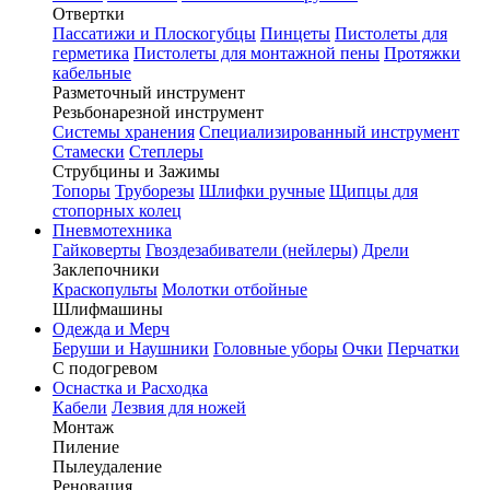
Отвертки
Пассатижи и Плоскогубцы
Пинцеты
Пистолеты для
герметика
Пистолеты для монтажной пены
Протяжки
кабельные
Разметочный инструмент
Резьбонарезной инструмент
Системы хранения
Специализированный инструмент
Стамески
Степлеры
Струбцины и Зажимы
Топоры
Труборезы
Шлифки ручные
Щипцы для
стопорных колец
Пневмотехника
Гайковерты
Гвоздезабиватели (нейлеры)
Дрели
Заклепочники
Краскопульты
Молотки отбойные
Шлифмашины
Одежда и Мерч
Беруши и Наушники
Головные уборы
Очки
Перчатки
С подогревом
Оснастка и Расходка
Кабели
Лезвия для ножей
Монтаж
Пиление
Пылеудаление
Реновация