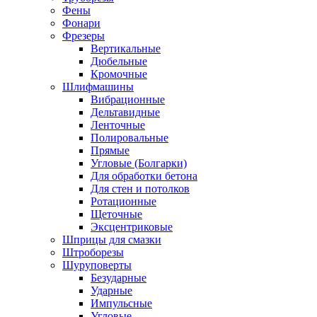
Фены
Фонари
Фрезеры
Вертикальные
Дюбельные
Кромочные
Шлифмашины
Вибрационные
Дельтавидные
Ленточные
Полировальные
Прямые
Угловые (Болгарки)
Для обработки бетона
Для стен и потолков
Ротационные
Щеточные
Эксцентриковые
Шприцы для смазки
Штроборезы
Шуруповерты
Безударные
Ударные
Импульсные
Угловые