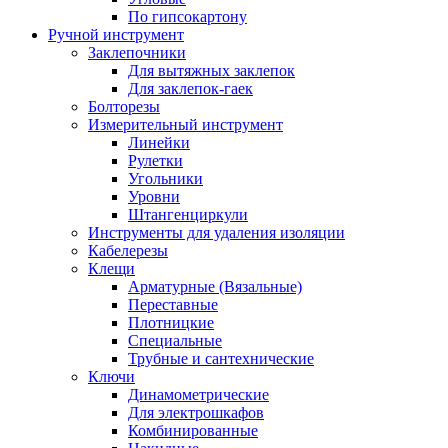
По гипсокартону
Ручной инструмент
Заклепочники
Для вытяжных заклепок
Для заклепок-гаек
Болторезы
Измерительный инструмент
Линейки
Рулетки
Угольники
Уровни
Штангенциркули
Инструменты для удаления изоляции
Кабелерезы
Клещи
Арматурные (Вязальные)
Переставные
Плотницкие
Специальные
Трубные и сантехнические
Ключи
Динамометрические
Для электрошкафов
Комбинированные