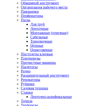
Обжимной инструмент
Организация рабочего места
Паяльники
Перфораторы
Пилы
Для труб
Ленточные
Монтажные (отрезные)
Сабельные
Торцовочные
Цепные
Циркулярные
Пистолеты клеевые
Плиткорезы
Прочистные машины
Пылесосы
Радио
Расширительный инструмент
Реноваторы
Рубанки
Садовая техника
Станки
Ленточно-шлифовальные
Точила
Труборезы