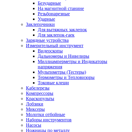
Безударные
На магнитной станине
Резьбонарезные
Ударные
Заклепочники
Для вытяжных заклепок
Для заклепок-гаек
Зарядные устройства
Измерительный инструмент
Видеоскопы
Дальномеры и Нивелиры
Миллиамперметры и Индикаторы
напряжения
Мультиметры (Тестеры)
Термометры и Тепловизоры
Токовые клещи
Кабелерезы
Компрессоры
Краскопульты
Лобзики
Миксеры
Молотки отбойные
Наборы инструментов
Насосы
Ножницы по металлу