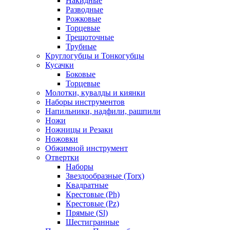
Накидные
Разводные
Рожковые
Торцевые
Трещоточные
Трубные
Круглогубцы и Тонкогубцы
Кусачки
Боковые
Торцевые
Молотки, кувалды и киянки
Наборы инструментов
Напильники, надфили, рашпили
Ножи
Ножницы и Резаки
Ножовки
Обжимной инструмент
Отвертки
Наборы
Звездообразные (Torx)
Квадратные
Крестовые (Ph)
Крестовые (Pz)
Прямые (Sl)
Шестигранные