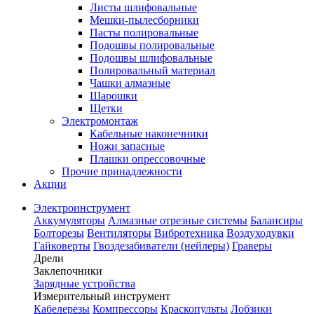
Листы шлифовальные
Мешки-пылесборники
Пасты полировальные
Подошвы полировальные
Подошвы шлифовальные
Полировальный материал
Чашки алмазные
Шарошки
Щетки
Электромонтаж
Кабельные наконечники
Ножи запасные
Плашки опрессовочные
Прочие принадлежности
Акции
Электроинструмент
Аккумуляторы
Алмазные отрезные системы
Балансиры
Болторезы
Вентиляторы
Вибротехника
Воздуходувки
Гайковерты
Гвоздезабиватели (нейлеры)
Граверы
Дрели
Заклепочники
Зарядные устройства
Измерительный инструмент
Кабелерезы
Компрессоры
Краскопульты
Лобзики