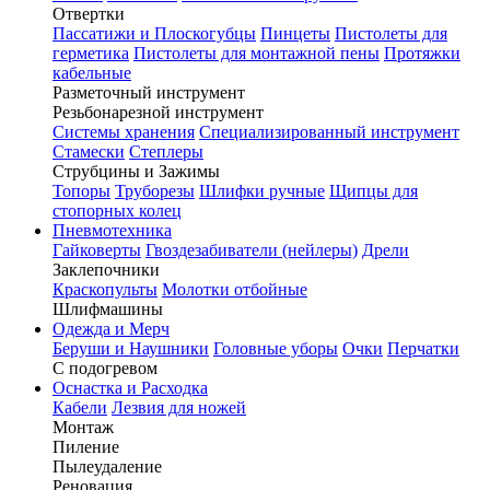
Отвертки
Пассатижи и Плоскогубцы
Пинцеты
Пистолеты для
герметика
Пистолеты для монтажной пены
Протяжки
кабельные
Разметочный инструмент
Резьбонарезной инструмент
Системы хранения
Специализированный инструмент
Стамески
Степлеры
Струбцины и Зажимы
Топоры
Труборезы
Шлифки ручные
Щипцы для
стопорных колец
Пневмотехника
Гайковерты
Гвоздезабиватели (нейлеры)
Дрели
Заклепочники
Краскопульты
Молотки отбойные
Шлифмашины
Одежда и Мерч
Беруши и Наушники
Головные уборы
Очки
Перчатки
С подогревом
Оснастка и Расходка
Кабели
Лезвия для ножей
Монтаж
Пиление
Пылеудаление
Реновация