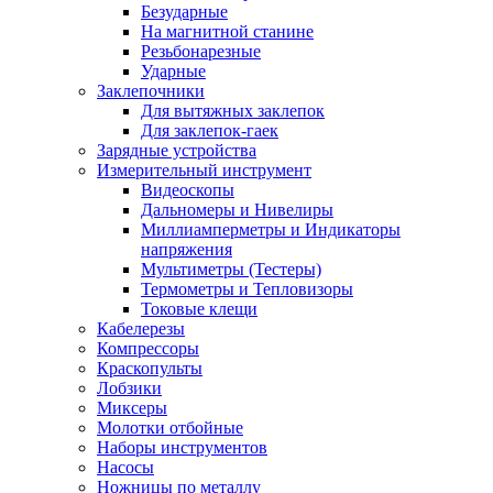
Безударные
На магнитной станине
Резьбонарезные
Ударные
Заклепочники
Для вытяжных заклепок
Для заклепок-гаек
Зарядные устройства
Измерительный инструмент
Видеоскопы
Дальномеры и Нивелиры
Миллиамперметры и Индикаторы
напряжения
Мультиметры (Тестеры)
Термометры и Тепловизоры
Токовые клещи
Кабелерезы
Компрессоры
Краскопульты
Лобзики
Миксеры
Молотки отбойные
Наборы инструментов
Насосы
Ножницы по металлу