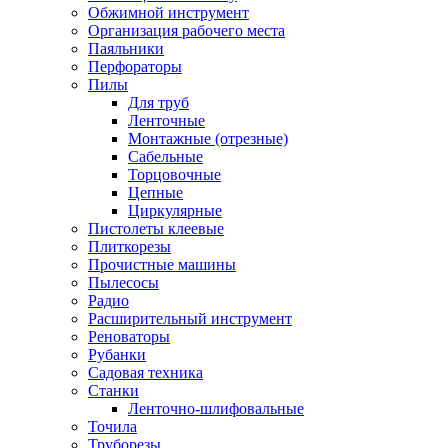
Обжимной инструмент
Организация рабочего места
Паяльники
Перфораторы
Пилы
Для труб
Ленточные
Монтажные (отрезные)
Сабельные
Торцовочные
Цепные
Циркулярные
Пистолеты клеевые
Плиткорезы
Прочистные машины
Пылесосы
Радио
Расширительный инструмент
Реноваторы
Рубанки
Садовая техника
Станки
Ленточно-шлифовальные
Точила
Труборезы