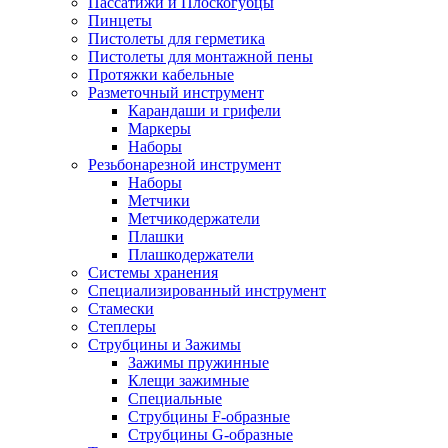
Пассатижи и Плоскогубцы
Пинцеты
Пистолеты для герметика
Пистолеты для монтажной пены
Протяжки кабельные
Разметочный инструмент
Карандаши и грифели
Маркеры
Наборы
Резьбонарезной инструмент
Наборы
Метчики
Метчикодержатели
Плашки
Плашкодержатели
Системы хранения
Специализированный инструмент
Стамески
Степлеры
Струбцины и Зажимы
Зажимы пружинные
Клещи зажимные
Специальные
Струбцины F-образные
Струбцины G-образные