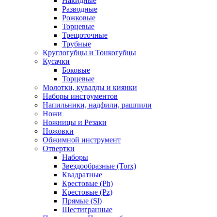
Накидные
Разводные
Рожковые
Торцевые
Трещоточные
Трубные
Круглогубцы и Тонкогубцы
Кусачки
Боковые
Торцевые
Молотки, кувалды и киянки
Наборы инструментов
Напильники, надфили, рашпили
Ножи
Ножницы и Резаки
Ножовки
Обжимной инструмент
Отвертки
Наборы
Звездообразные (Torx)
Квадратные
Крестовые (Ph)
Крестовые (Pz)
Прямые (Sl)
Шестигранные