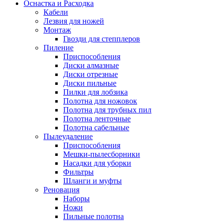
Оснастка и Расходка
Кабели
Лезвия для ножей
Монтаж
Гвозди для степплеров
Пиление
Приспособления
Диски алмазные
Диски отрезные
Диски пильные
Пилки для лобзика
Полотна для ножовок
Полотна для трубных пил
Полотна ленточные
Полотна сабельные
Пылеудаление
Приспособления
Мешки-пылесборники
Насадки для уборки
Фильтры
Шланги и муфты
Реновация
Наборы
Ножи
Пильные полотна