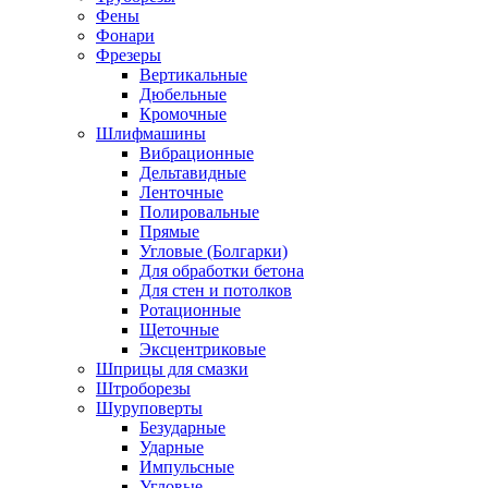
Фены
Фонари
Фрезеры
Вертикальные
Дюбельные
Кромочные
Шлифмашины
Вибрационные
Дельтавидные
Ленточные
Полировальные
Прямые
Угловые (Болгарки)
Для обработки бетона
Для стен и потолков
Ротационные
Щеточные
Эксцентриковые
Шприцы для смазки
Штроборезы
Шуруповерты
Безударные
Ударные
Импульсные
Угловые