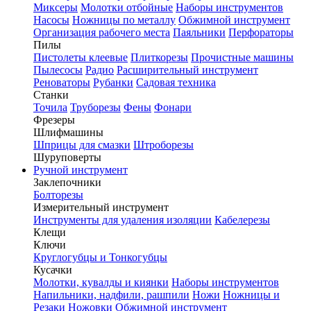
Миксеры
Молотки отбойные
Наборы инструментов
Насосы
Ножницы по металлу
Обжимной инструмент
Организация рабочего места
Паяльники
Перфораторы
Пилы
Пистолеты клеевые
Плиткорезы
Прочистные машины
Пылесосы
Радио
Расширительный инструмент
Реноваторы
Рубанки
Садовая техника
Станки
Точила
Труборезы
Фены
Фонари
Фрезеры
Шлифмашины
Шприцы для смазки
Штроборезы
Шуруповерты
Ручной инструмент
Заклепочники
Болторезы
Измерительный инструмент
Инструменты для удаления изоляции
Кабелерезы
Клещи
Ключи
Круглогубцы и Тонкогубцы
Кусачки
Молотки, кувалды и киянки
Наборы инструментов
Напильники, надфили, рашпили
Ножи
Ножницы и
Резаки
Ножовки
Обжимной инструмент