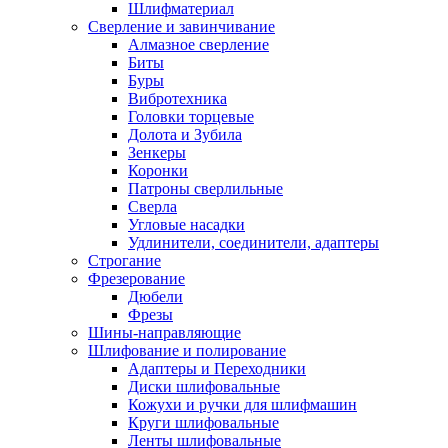
Шлифматериал
Сверление и завинчивание
Алмазное сверление
Биты
Буры
Вибротехника
Головки торцевые
Долота и Зубила
Зенкеры
Коронки
Патроны сверлильные
Сверла
Угловые насадки
Удлинители, соединители, адаптеры
Строгание
Фрезерование
Дюбели
Фрезы
Шины-направляющие
Шлифование и полирование
Адаптеры и Переходники
Диски шлифовальные
Кожухи и ручки для шлифмашин
Круги шлифовальные
Ленты шлифовальные