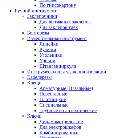
По гипсокартону
Ручной инструмент
Заклепочники
Для вытяжных заклепок
Для заклепок-гаек
Болторезы
Измерительный инструмент
Линейки
Рулетки
Угольники
Уровни
Штангенциркули
Инструменты для удаления изоляции
Кабелерезы
Клещи
Арматурные (Вязальные)
Переставные
Плотницкие
Специальные
Трубные и сантехнические
Ключи
Динамометрические
Для электрошкафов
Комбинированные