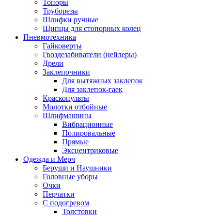
Топоры
Труборезы
Шлифки ручные
Щипцы для стопорных колец
Пневмотехника
Гайковерты
Гвоздезабиватели (нейлеры)
Дрели
Заклепочники
Для вытяжных заклепок
Для заклепок-гаек
Краскопульты
Молотки отбойные
Шлифмашины
Вибрационные
Полировальные
Прямые
Эксцентриковые
Одежда и Мерч
Беруши и Наушники
Головные уборы
Очки
Перчатки
С подогревом
Толстовки