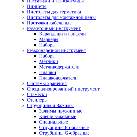
Пассатижи и Плоскогубцы
Пинцеты
Пистолеты для герметика
Пистолеты для монтажной пены
Протяжки кабельные
Разметочный инструмент
Карандаши и грифели
Маркеры
Наборы
Резьбонарезной инструмент
Наборы
Метчики
Метчикодержатели
Плашки
Плашкодержатели
Системы хранения
Специализированный инструмент
Стамески
Степлеры
Струбцины и Зажимы
Зажимы пружинные
Клещи зажимные
Специальные
Струбцины F-образные
Струбцины G-образные