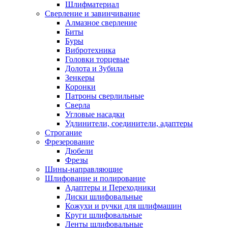
Шлифматериал
Сверление и завинчивание
Алмазное сверление
Биты
Буры
Вибротехника
Головки торцевые
Долота и Зубила
Зенкеры
Коронки
Патроны сверлильные
Сверла
Угловые насадки
Удлинители, соединители, адаптеры
Строгание
Фрезерование
Дюбели
Фрезы
Шины-направляющие
Шлифование и полирование
Адаптеры и Переходники
Диски шлифовальные
Кожухи и ручки для шлифмашин
Круги шлифовальные
Ленты шлифовальные