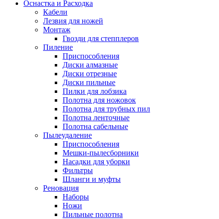
Оснастка и Расходка
Кабели
Лезвия для ножей
Монтаж
Гвозди для степплеров
Пиление
Приспособления
Диски алмазные
Диски отрезные
Диски пильные
Пилки для лобзика
Полотна для ножовок
Полотна для трубных пил
Полотна ленточные
Полотна сабельные
Пылеудаление
Приспособления
Мешки-пылесборники
Насадки для уборки
Фильтры
Шланги и муфты
Реновация
Наборы
Ножи
Пильные полотна