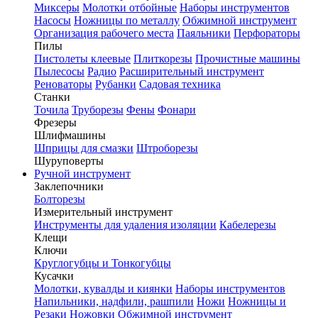
Миксеры
Молотки отбойные
Наборы инструментов
Насосы
Ножницы по металлу
Обжимной инструмент
Организация рабочего места
Паяльники
Перфораторы
Пилы
Пистолеты клеевые
Плиткорезы
Прочистные машины
Пылесосы
Радио
Расширительный инструмент
Реноваторы
Рубанки
Садовая техника
Станки
Точила
Труборезы
Фены
Фонари
Фрезеры
Шлифмашины
Шприцы для смазки
Штроборезы
Шуруповерты
Ручной инструмент
Заклепочники
Болторезы
Измерительный инструмент
Инструменты для удаления изоляции
Кабелерезы
Клещи
Ключи
Круглогубцы и Тонкогубцы
Кусачки
Молотки, кувалды и киянки
Наборы инструментов
Напильники, надфили, рашпили
Ножи
Ножницы и
Резаки
Ножовки
Обжимной инструмент