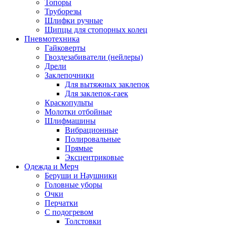
Топоры
Труборезы
Шлифки ручные
Щипцы для стопорных колец
Пневмотехника
Гайковерты
Гвоздезабиватели (нейлеры)
Дрели
Заклепочники
Для вытяжных заклепок
Для заклепок-гаек
Краскопульты
Молотки отбойные
Шлифмашины
Вибрационные
Полировальные
Прямые
Эксцентриковые
Одежда и Мерч
Беруши и Наушники
Головные уборы
Очки
Перчатки
С подогревом
Толстовки