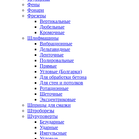
Фены
Фонари
Фрезеры
Вертикальные
Дюбельные
Кромочные
Шлифмашины
Вибрационные
Дельтавидные
Ленточные
Полировальные
Прямые
Угловые (Болгарки)
Для обработки бетона
Для стен и потолков
Ротационные
Щеточные
Эксцентриковые
Шприцы для смазки
Штроборезы
Шуруповерты
Безударные
Ударные
Импульсные
Угловые