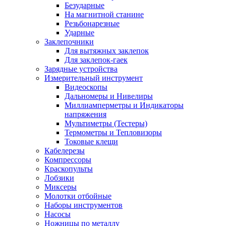
Безударные
На магнитной станине
Резьбонарезные
Ударные
Заклепочники
Для вытяжных заклепок
Для заклепок-гаек
Зарядные устройства
Измерительный инструмент
Видеоскопы
Дальномеры и Нивелиры
Миллиамперметры и Индикаторы
напряжения
Мультиметры (Тестеры)
Термометры и Тепловизоры
Токовые клещи
Кабелерезы
Компрессоры
Краскопульты
Лобзики
Миксеры
Молотки отбойные
Наборы инструментов
Насосы
Ножницы по металлу