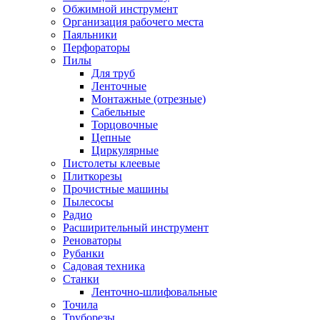
Обжимной инструмент
Организация рабочего места
Паяльники
Перфораторы
Пилы
Для труб
Ленточные
Монтажные (отрезные)
Сабельные
Торцовочные
Цепные
Циркулярные
Пистолеты клеевые
Плиткорезы
Прочистные машины
Пылесосы
Радио
Расширительный инструмент
Реноваторы
Рубанки
Садовая техника
Станки
Ленточно-шлифовальные
Точила
Труборезы