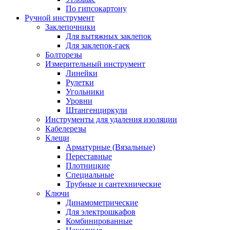
По гипсокартону
Ручной инструмент
Заклепочники
Для вытяжных заклепок
Для заклепок-гаек
Болторезы
Измерительный инструмент
Линейки
Рулетки
Угольники
Уровни
Штангенциркули
Инструменты для удаления изоляции
Кабелерезы
Клещи
Арматурные (Вязальные)
Переставные
Плотницкие
Специальные
Трубные и сантехнические
Ключи
Динамометрические
Для электрошкафов
Комбинированные