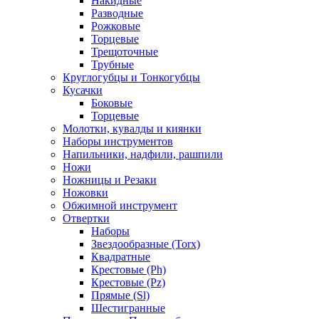
Накидные
Разводные
Рожковые
Торцевые
Трещоточные
Трубные
Круглогубцы и Тонкогубцы
Кусачки
Боковые
Торцевые
Молотки, кувалды и киянки
Наборы инструментов
Напильники, надфили, рашпили
Ножи
Ножницы и Резаки
Ножовки
Обжимной инструмент
Отвертки
Наборы
Звездообразные (Torx)
Квадратные
Крестовые (Ph)
Крестовые (Pz)
Прямые (Sl)
Шестигранные