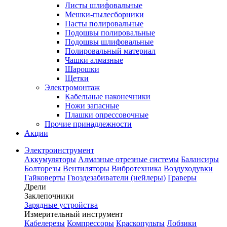
Листы шлифовальные
Мешки-пылесборники
Пасты полировальные
Подошвы полировальные
Подошвы шлифовальные
Полировальный материал
Чашки алмазные
Шарошки
Щетки
Электромонтаж
Кабельные наконечники
Ножи запасные
Плашки опрессовочные
Прочие принадлежности
Акции
Электроинструмент
Аккумуляторы
Алмазные отрезные системы
Балансиры
Болторезы
Вентиляторы
Вибротехника
Воздуходувки
Гайковерты
Гвоздезабиватели (нейлеры)
Граверы
Дрели
Заклепочники
Зарядные устройства
Измерительный инструмент
Кабелерезы
Компрессоры
Краскопульты
Лобзики