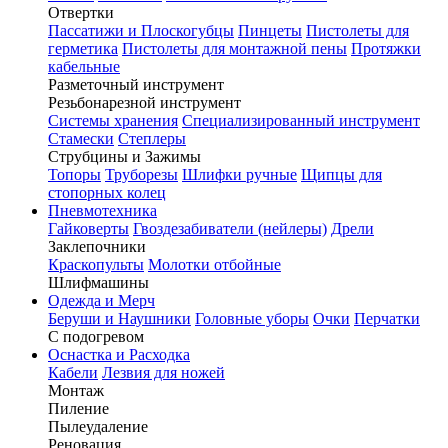
Отвертки
Пассатижи и Плоскогубцы
Пинцеты
Пистолеты для
герметика
Пистолеты для монтажной пены
Протяжки
кабельные
Разметочный инструмент
Резьбонарезной инструмент
Системы хранения
Специализированный инструмент
Стамески
Степлеры
Струбцины и Зажимы
Топоры
Труборезы
Шлифки ручные
Щипцы для
стопорных колец
Пневмотехника
Гайковерты
Гвоздезабиватели (нейлеры)
Дрели
Заклепочники
Краскопульты
Молотки отбойные
Шлифмашины
Одежда и Мерч
Беруши и Наушники
Головные уборы
Очки
Перчатки
С подогревом
Оснастка и Расходка
Кабели
Лезвия для ножей
Монтаж
Пиление
Пылеудаление
Реновация