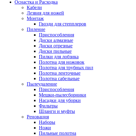
Оснастка и Расходка
Кабели
Лезвия для ножей
Монтаж
Гвозди для степплеров
Пиление
Приспособления
Диски алмазные
Диски отрезные
Диски пильные
Пилки для лобзика
Полотна для ножовок
Полотна для трубных пил
Полотна ленточные
Полотна сабельные
Пылеудаление
Приспособления
Мешки-пылесборники
Насадки для уборки
Фильтры
Шланги и муфты
Реновация
Наборы
Ножи
Пильные полотна