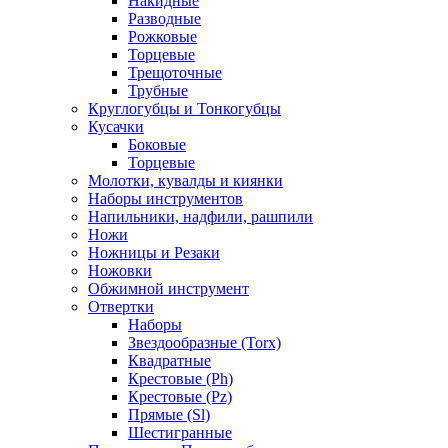
Накидные
Разводные
Рожковые
Торцевые
Трещоточные
Трубные
Круглогубцы и Тонкогубцы
Кусачки
Боковые
Торцевые
Молотки, кувалды и киянки
Наборы инструментов
Напильники, надфили, рашпили
Ножи
Ножницы и Резаки
Ножовки
Обжимной инструмент
Отвертки
Наборы
Звездообразные (Torx)
Квадратные
Крестовые (Ph)
Крестовые (Pz)
Прямые (Sl)
Шестигранные