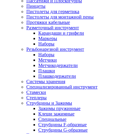
Пассатижи и Плоскогубцы
Пинцеты
Пистолеты для герметика
Пистолеты для монтажной пены
Протяжки кабельные
Разметочный инструмент
Карандаши и грифели
Маркеры
Наборы
Резьбонарезной инструмент
Наборы
Метчики
Метчикодержатели
Плашки
Плашкодержатели
Системы хранения
Специализированный инструмент
Стамески
Степлеры
Струбцины и Зажимы
Зажимы пружинные
Клещи зажимные
Специальные
Струбцины F-образные
Струбцины G-образные