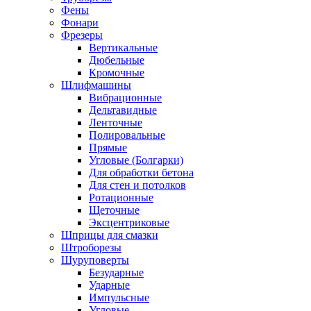
Фены
Фонари
Фрезеры
Вертикальные
Дюбельные
Кромочные
Шлифмашины
Вибрационные
Дельтавидные
Ленточные
Полировальные
Прямые
Угловые (Болгарки)
Для обработки бетона
Для стен и потолков
Ротационные
Щеточные
Эксцентриковые
Шприцы для смазки
Штроборезы
Шуруповерты
Безударные
Ударные
Импульсные
Угловые