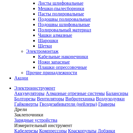
Листы шлифовальные
Мешки-пылесборники
Пасты полировальные
Подошвы полировальные
Подошвы шлифовальные
Полировальный материал
Чашки алмазные
Шарошки
Щетки
Электромонтаж
Кабельные наконечники
Ножи запасные
Плашки опрессовочные
Прочие принадлежности
Акции
Электроинструмент
Аккумуляторы
Алмазные отрезные системы
Балансиры
Болторезы
Вентиляторы
Вибротехника
Воздуходувки
Гайковерты
Гвоздезабиватели (нейлеры)
Граверы
Дрели
Заклепочники
Зарядные устройства
Измерительный инструмент
Кабелерезы
Компрессоры
Краскопульты
Лобзики