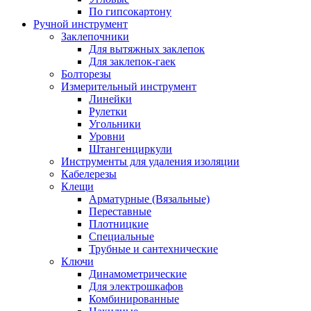
По гипсокартону
Ручной инструмент
Заклепочники
Для вытяжных заклепок
Для заклепок-гаек
Болторезы
Измерительный инструмент
Линейки
Рулетки
Угольники
Уровни
Штангенциркули
Инструменты для удаления изоляции
Кабелерезы
Клещи
Арматурные (Вязальные)
Переставные
Плотницкие
Специальные
Трубные и сантехнические
Ключи
Динамометрические
Для электрошкафов
Комбинированные