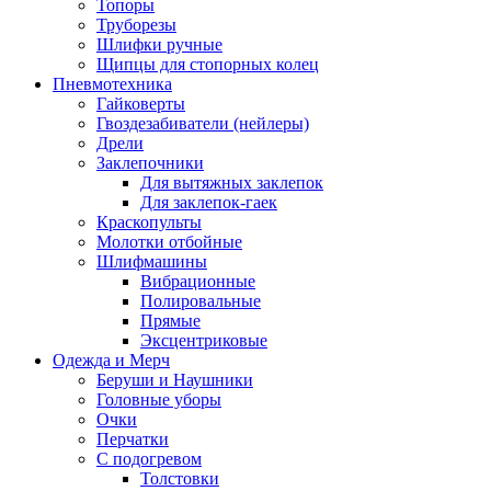
Топоры
Труборезы
Шлифки ручные
Щипцы для стопорных колец
Пневмотехника
Гайковерты
Гвоздезабиватели (нейлеры)
Дрели
Заклепочники
Для вытяжных заклепок
Для заклепок-гаек
Краскопульты
Молотки отбойные
Шлифмашины
Вибрационные
Полировальные
Прямые
Эксцентриковые
Одежда и Мерч
Беруши и Наушники
Головные уборы
Очки
Перчатки
С подогревом
Толстовки