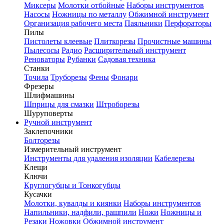
Миксеры
Молотки отбойные
Наборы инструментов
Насосы
Ножницы по металлу
Обжимной инструмент
Организация рабочего места
Паяльники
Перфораторы
Пилы
Пистолеты клеевые
Плиткорезы
Прочистные машины
Пылесосы
Радио
Расширительный инструмент
Реноваторы
Рубанки
Садовая техника
Станки
Точила
Труборезы
Фены
Фонари
Фрезеры
Шлифмашины
Шприцы для смазки
Штроборезы
Шуруповерты
Ручной инструмент
Заклепочники
Болторезы
Измерительный инструмент
Инструменты для удаления изоляции
Кабелерезы
Клещи
Ключи
Круглогубцы и Тонкогубцы
Кусачки
Молотки, кувалды и киянки
Наборы инструментов
Напильники, надфили, рашпили
Ножи
Ножницы и
Резаки
Ножовки
Обжимной инструмент