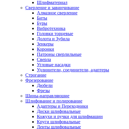
Шлифматериал
Сверление и завинчивание
Алмазное сверление
Биты
Буры
Вибротехника
Головки торцевые
Долота и Зубила
Зенкеры
Коронки
Патроны сверлильные
Сверла
Угловые насадки
Удлинители, соединители, адаптеры
Строгание
Фрезерование
Дюбели
Фрезы
Шины-направляющие
Шлифование и полирование
Адаптеры и Переходники
Диски шлифовальные
Кожухи и ручки для шлифмашин
Круги шлифовальные
Ленты шлифовальные