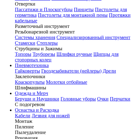
Отвертки
Пассатижи и Плоскогубцы
Пинцеты
Пистолеты для
герметика
Пистолеты для монтажной пены
Протяжки
кабельные
Разметочный инструмент
Резьбонарезной инструмент
Системы хранения
Специализированный инструмент
Стамески
Степлеры
Струбцины и Зажимы
Топоры
Труборезы
Шлифки ручные
Щипцы для
стопорных колец
Пневмотехника
Гайковерты
Гвоздезабиватели (нейлеры)
Дрели
Заклепочники
Краскопульты
Молотки отбойные
Шлифмашины
Одежда и Мерч
Беруши и Наушники
Головные уборы
Очки
Перчатки
С подогревом
Оснастка и Расходка
Кабели
Лезвия для ножей
Монтаж
Пиление
Пылеудаление
Реновация