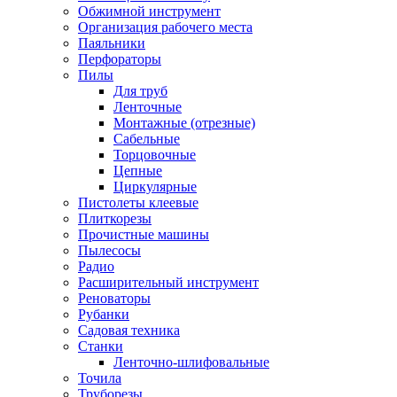
Обжимной инструмент
Организация рабочего места
Паяльники
Перфораторы
Пилы
Для труб
Ленточные
Монтажные (отрезные)
Сабельные
Торцовочные
Цепные
Циркулярные
Пистолеты клеевые
Плиткорезы
Прочистные машины
Пылесосы
Радио
Расширительный инструмент
Реноваторы
Рубанки
Садовая техника
Станки
Ленточно-шлифовальные
Точила
Труборезы