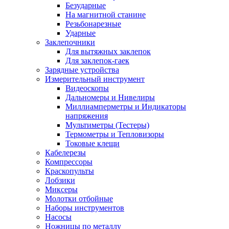
Безударные
На магнитной станине
Резьбонарезные
Ударные
Заклепочники
Для вытяжных заклепок
Для заклепок-гаек
Зарядные устройства
Измерительный инструмент
Видеоскопы
Дальномеры и Нивелиры
Миллиамперметры и Индикаторы
напряжения
Мультиметры (Тестеры)
Термометры и Тепловизоры
Токовые клещи
Кабелерезы
Компрессоры
Краскопульты
Лобзики
Миксеры
Молотки отбойные
Наборы инструментов
Насосы
Ножницы по металлу