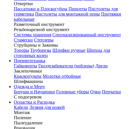
Отвертки
Пассатижи и Плоскогубцы
Пинцеты
Пистолеты для
герметика
Пистолеты для монтажной пены
Протяжки
кабельные
Разметочный инструмент
Резьбонарезной инструмент
Системы хранения
Специализированный инструмент
Стамески
Степлеры
Струбцины и Зажимы
Топоры
Труборезы
Шлифки ручные
Щипцы для
стопорных колец
Пневмотехника
Гайковерты
Гвоздезабиватели (нейлеры)
Дрели
Заклепочники
Краскопульты
Молотки отбойные
Шлифмашины
Одежда и Мерч
Беруши и Наушники
Головные уборы
Очки
Перчатки
С подогревом
Оснастка и Расходка
Кабели
Лезвия для ножей
Монтаж
Пиление
Пылеудаление
Реновация