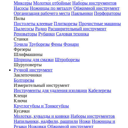
Миксеры
Молотки отбойные
Наборы инструментов
Насосы
Ножницы по металлу
Обжимной инструмент
Организация рабочего места
Паяльники
Перфораторы
Пилы
Пистолеты клеевые
Плиткорезы
Прочистные машины
Пылесосы
Радио
Расширительный инструмент
Реноваторы
Рубанки
Садовая техника
Станки
Точила
Труборезы
Фены
Фонари
Фрезеры
Шлифмашины
Шприцы для смазки
Штроборезы
Шуруповерты
Ручной инструмент
Заклепочники
Болторезы
Измерительный инструмент
Инструменты для удаления изоляции
Кабелерезы
Клещи
Ключи
Круглогубцы и Тонкогубцы
Кусачки
Молотки, кувалды и киянки
Наборы инструментов
Напильники, надфили, рашпили
Ножи
Ножницы и
Резаки
Ножовки
Обжимной инструмент