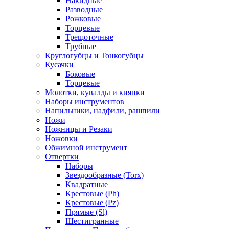
Накидные
Разводные
Рожковые
Торцевые
Трещоточные
Трубные
Круглогубцы и Тонкогубцы
Кусачки
Боковые
Торцевые
Молотки, кувалды и киянки
Наборы инструментов
Напильники, надфили, рашпили
Ножи
Ножницы и Резаки
Ножовки
Обжимной инструмент
Отвертки
Наборы
Звездообразные (Torx)
Квадратные
Крестовые (Ph)
Крестовые (Pz)
Прямые (Sl)
Шестигранные