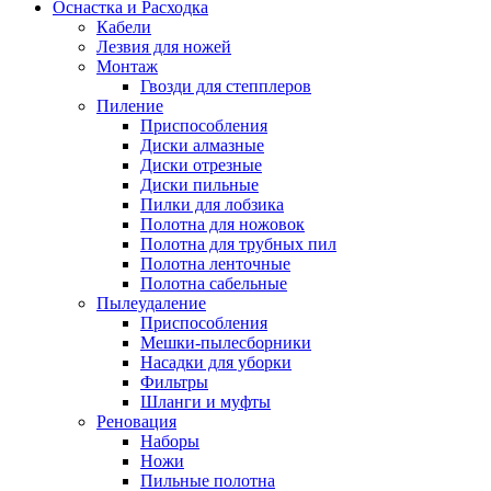
Оснастка и Расходка
Кабели
Лезвия для ножей
Монтаж
Гвозди для степплеров
Пиление
Приспособления
Диски алмазные
Диски отрезные
Диски пильные
Пилки для лобзика
Полотна для ножовок
Полотна для трубных пил
Полотна ленточные
Полотна сабельные
Пылеудаление
Приспособления
Мешки-пылесборники
Насадки для уборки
Фильтры
Шланги и муфты
Реновация
Наборы
Ножи
Пильные полотна