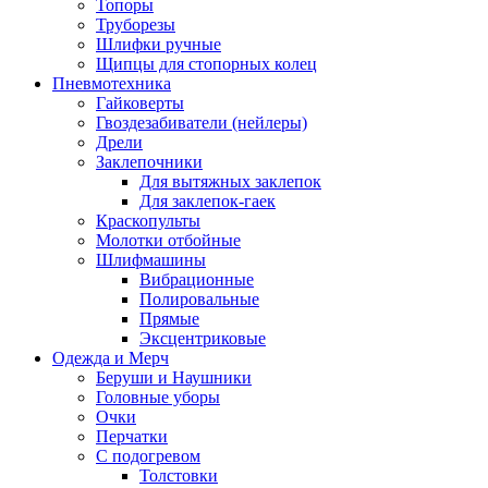
Топоры
Труборезы
Шлифки ручные
Щипцы для стопорных колец
Пневмотехника
Гайковерты
Гвоздезабиватели (нейлеры)
Дрели
Заклепочники
Для вытяжных заклепок
Для заклепок-гаек
Краскопульты
Молотки отбойные
Шлифмашины
Вибрационные
Полировальные
Прямые
Эксцентриковые
Одежда и Мерч
Беруши и Наушники
Головные уборы
Очки
Перчатки
С подогревом
Толстовки