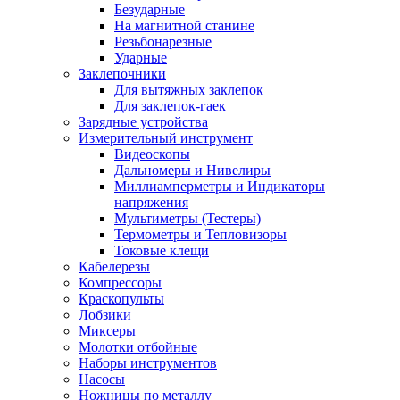
Безударные
На магнитной станине
Резьбонарезные
Ударные
Заклепочники
Для вытяжных заклепок
Для заклепок-гаек
Зарядные устройства
Измерительный инструмент
Видеоскопы
Дальномеры и Нивелиры
Миллиамперметры и Индикаторы
напряжения
Мультиметры (Тестеры)
Термометры и Тепловизоры
Токовые клещи
Кабелерезы
Компрессоры
Краскопульты
Лобзики
Миксеры
Молотки отбойные
Наборы инструментов
Насосы
Ножницы по металлу