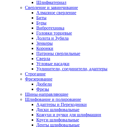
Шлифматериал
Сверление и завинчивание
Алмазное сверление
Биты
Буры
Вибротехника
Головки торцевые
Долота и Зубила
Зенкеры
Коронки
Патроны сверлильные
Сверла
Угловые насадки
Удлинители, соединители, адаптеры
Строгание
Фрезерование
Дюбели
Фрезы
Шины-направляющие
Шлифование и полирование
Адаптеры и Переходники
Диски шлифовальные
Кожухи и ручки для шлифмашин
Круги шлифовальные
Ленты шлифовальные