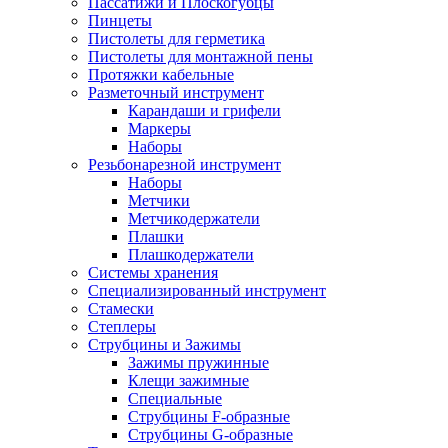
Пассатижи и Плоскогубцы
Пинцеты
Пистолеты для герметика
Пистолеты для монтажной пены
Протяжки кабельные
Разметочный инструмент
Карандаши и грифели
Маркеры
Наборы
Резьбонарезной инструмент
Наборы
Метчики
Метчикодержатели
Плашки
Плашкодержатели
Системы хранения
Специализированный инструмент
Стамески
Степлеры
Струбцины и Зажимы
Зажимы пружинные
Клещи зажимные
Специальные
Струбцины F-образные
Струбцины G-образные