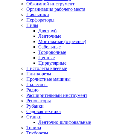
Обжимной инструмент
Организация рабочего места
Паяльники
Перфораторы
Пилы
Для труб
Ленточные
Монтажные (отрезные)
Сабельные
Торцовочные
Цепные
Циркулярные
Пистолеты клеевые
Плиткорезы
Прочистные машины
Пылесосы
Радио
Расширительный инструмент
Реноваторы
Рубанки
Садовая техника
Станки
Ленточно-шлифовальные
Точила
Труборезы