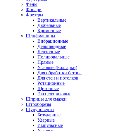
Фены
Фонари
Фрезеры
Вертикальные
Дюбельные
Кромочные
Шлифмашины
Вибрационные
Дельтавидные
Ленточные
Полировальные
Прямые
Угловые (Болгарки)
Для обработки бетона
Для стен и потолков
Ротационные
Щеточные
Эксцентриковые
Шприцы для смазки
Штроборезы
Шуруповерты
Безударные
Ударные
Импульсные
Угловые