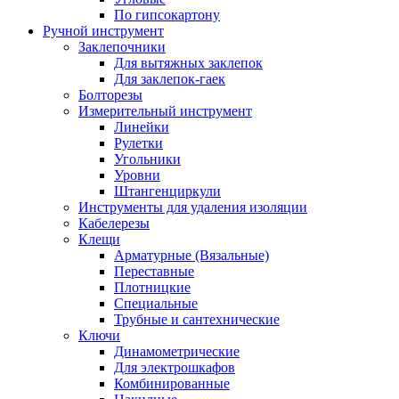
По гипсокартону
Ручной инструмент
Заклепочники
Для вытяжных заклепок
Для заклепок-гаек
Болторезы
Измерительный инструмент
Линейки
Рулетки
Угольники
Уровни
Штангенциркули
Инструменты для удаления изоляции
Кабелерезы
Клещи
Арматурные (Вязальные)
Переставные
Плотницкие
Специальные
Трубные и сантехнические
Ключи
Динамометрические
Для электрошкафов
Комбинированные