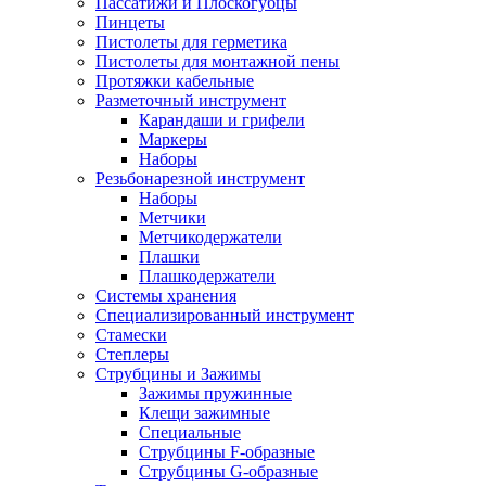
Пассатижи и Плоскогубцы
Пинцеты
Пистолеты для герметика
Пистолеты для монтажной пены
Протяжки кабельные
Разметочный инструмент
Карандаши и грифели
Маркеры
Наборы
Резьбонарезной инструмент
Наборы
Метчики
Метчикодержатели
Плашки
Плашкодержатели
Системы хранения
Специализированный инструмент
Стамески
Степлеры
Струбцины и Зажимы
Зажимы пружинные
Клещи зажимные
Специальные
Струбцины F-образные
Струбцины G-образные