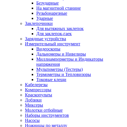
Безударные
На магнитной станине
Резьбонарезные
Ударные
Заклепочники
Для вытяжных заклепок
Для заклепок-гаек
Зарядные устройства
Измерительный инструмент
Видеоскопы
Дальномеры и Нивелиры
Миллиамперметры и Индикаторы
напряжения
Мультиметры (Тестеры)
Термометры и Тепловизоры
Токовые клещи
Кабелерезы
Компрессоры
Краскопульты
Лобзики
Миксеры
Молотки отбойные
Наборы инструментов
Насосы
Ножницы по металлу