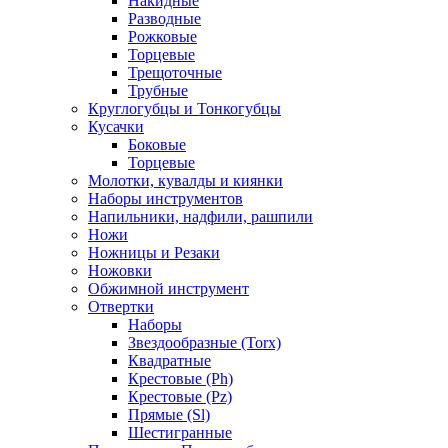
Накидные
Разводные
Рожковые
Торцевые
Трещоточные
Трубные
Круглогубцы и Тонкогубцы
Кусачки
Боковые
Торцевые
Молотки, кувалды и киянки
Наборы инструментов
Напильники, надфили, рашпили
Ножи
Ножницы и Резаки
Ножовки
Обжимной инструмент
Отвертки
Наборы
Звездообразные (Torx)
Квадратные
Крестовые (Ph)
Крестовые (Pz)
Прямые (Sl)
Шестигранные