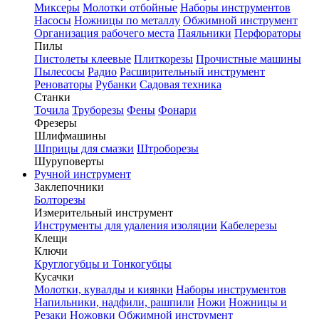
Миксеры
Молотки отбойные
Наборы инструментов
Насосы
Ножницы по металлу
Обжимной инструмент
Организация рабочего места
Паяльники
Перфораторы
Пилы
Пистолеты клеевые
Плиткорезы
Прочистные машины
Пылесосы
Радио
Расширительный инструмент
Реноваторы
Рубанки
Садовая техника
Станки
Точила
Труборезы
Фены
Фонари
Фрезеры
Шлифмашины
Шприцы для смазки
Штроборезы
Шуруповерты
Ручной инструмент
Заклепочники
Болторезы
Измерительный инструмент
Инструменты для удаления изоляции
Кабелерезы
Клещи
Ключи
Круглогубцы и Тонкогубцы
Кусачки
Молотки, кувалды и киянки
Наборы инструментов
Напильники, надфили, рашпили
Ножи
Ножницы и
Резаки
Ножовки
Обжимной инструмент