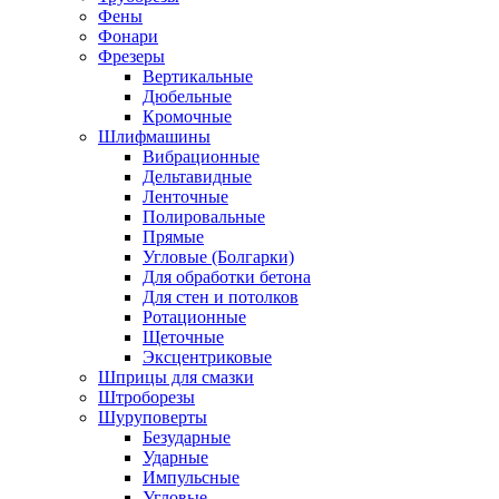
Фены
Фонари
Фрезеры
Вертикальные
Дюбельные
Кромочные
Шлифмашины
Вибрационные
Дельтавидные
Ленточные
Полировальные
Прямые
Угловые (Болгарки)
Для обработки бетона
Для стен и потолков
Ротационные
Щеточные
Эксцентриковые
Шприцы для смазки
Штроборезы
Шуруповерты
Безударные
Ударные
Импульсные
Угловые