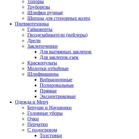
Топоры
Труборезы
Шлифки ручные
Щипцы для стопорных колец
Пневмотехника
Гайковерты
Гвоздезабиватели (нейлеры)
Дрели
Заклепочники
Для вытяжных заклепок
Для заклепок-гаек
Краскопульты
Молотки отбойные
Шлифмашины
Вибрационные
Полировальные
Прямые
Эксцентриковые
Одежда и Мерч
Беруши и Наушники
Головные уборы
Очки
Перчатки
С подогревом
Толстовки