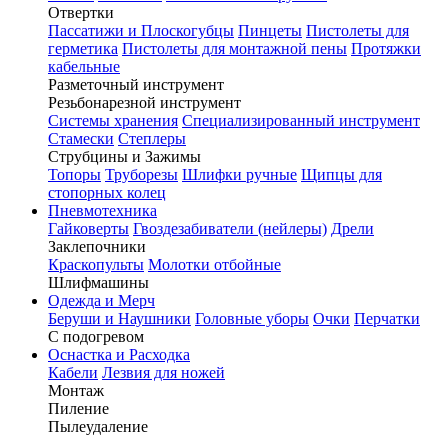
Отвертки
Пассатижи и Плоскогубцы
Пинцеты
Пистолеты для
герметика
Пистолеты для монтажной пены
Протяжки
кабельные
Разметочный инструмент
Резьбонарезной инструмент
Системы хранения
Специализированный инструмент
Стамески
Степлеры
Струбцины и Зажимы
Топоры
Труборезы
Шлифки ручные
Щипцы для
стопорных колец
Пневмотехника
Гайковерты
Гвоздезабиватели (нейлеры)
Дрели
Заклепочники
Краскопульты
Молотки отбойные
Шлифмашины
Одежда и Мерч
Беруши и Наушники
Головные уборы
Очки
Перчатки
С подогревом
Оснастка и Расходка
Кабели
Лезвия для ножей
Монтаж
Пиление
Пылеудаление