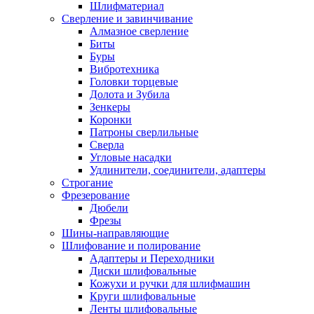
Шлифматериал
Сверление и завинчивание
Алмазное сверление
Биты
Буры
Вибротехника
Головки торцевые
Долота и Зубила
Зенкеры
Коронки
Патроны сверлильные
Сверла
Угловые насадки
Удлинители, соединители, адаптеры
Строгание
Фрезерование
Дюбели
Фрезы
Шины-направляющие
Шлифование и полирование
Адаптеры и Переходники
Диски шлифовальные
Кожухи и ручки для шлифмашин
Круги шлифовальные
Ленты шлифовальные