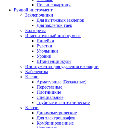
По гипсокартону
Ручной инструмент
Заклепочники
Для вытяжных заклепок
Для заклепок-гаек
Болторезы
Измерительный инструмент
Линейки
Рулетки
Угольники
Уровни
Штангенциркули
Инструменты для удаления изоляции
Кабелерезы
Клещи
Арматурные (Вязальные)
Переставные
Плотницкие
Специальные
Трубные и сантехнические
Ключи
Динамометрические
Для электрошкафов
Комбинированные