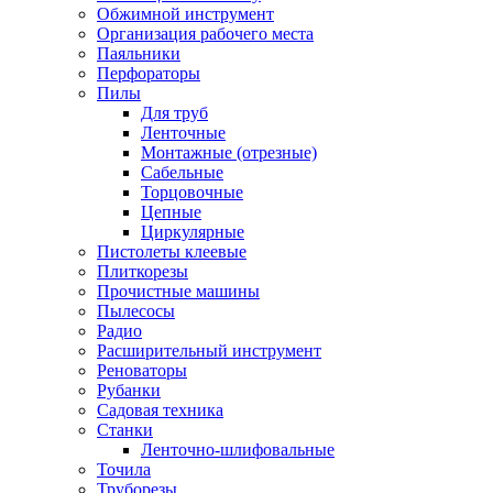
Обжимной инструмент
Организация рабочего места
Паяльники
Перфораторы
Пилы
Для труб
Ленточные
Монтажные (отрезные)
Сабельные
Торцовочные
Цепные
Циркулярные
Пистолеты клеевые
Плиткорезы
Прочистные машины
Пылесосы
Радио
Расширительный инструмент
Реноваторы
Рубанки
Садовая техника
Станки
Ленточно-шлифовальные
Точила
Труборезы