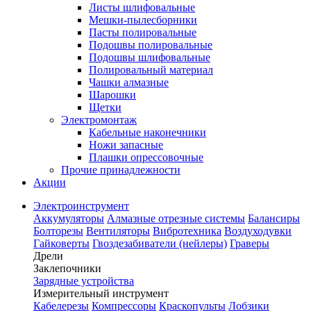
Листы шлифовальные
Мешки-пылесборники
Пасты полировальные
Подошвы полировальные
Подошвы шлифовальные
Полировальный материал
Чашки алмазные
Шарошки
Щетки
Электромонтаж
Кабельные наконечники
Ножи запасные
Плашки опрессовочные
Прочие принадлежности
Акции
Электроинструмент
Аккумуляторы
Алмазные отрезные системы
Балансиры
Болторезы
Вентиляторы
Вибротехника
Воздуходувки
Гайковерты
Гвоздезабиватели (нейлеры)
Граверы
Дрели
Заклепочники
Зарядные устройства
Измерительный инструмент
Кабелерезы
Компрессоры
Краскопульты
Лобзики