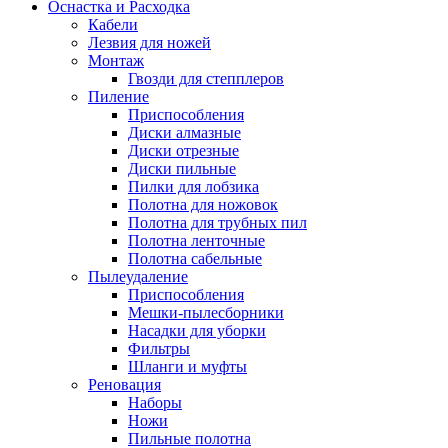
Оснастка и Расходка
Кабели
Лезвия для ножей
Монтаж
Гвозди для степплеров
Пиление
Приспособления
Диски алмазные
Диски отрезные
Диски пильные
Пилки для лобзика
Полотна для ножовок
Полотна для трубных пил
Полотна ленточные
Полотна сабельные
Пылеудаление
Приспособления
Мешки-пылесборники
Насадки для уборки
Фильтры
Шланги и муфты
Реновация
Наборы
Ножи
Пильные полотна