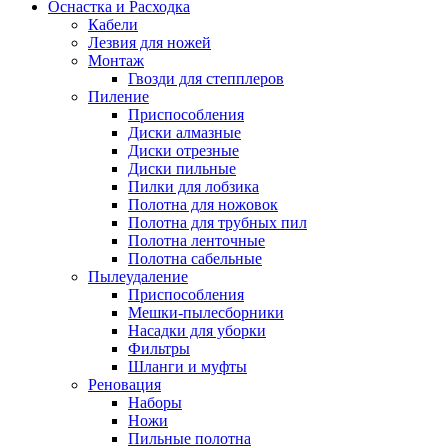
Оснастка и Расходка
Кабели
Лезвия для ножей
Монтаж
Гвозди для степплеров
Пиление
Приспособления
Диски алмазные
Диски отрезные
Диски пильные
Пилки для лобзика
Полотна для ножовок
Полотна для трубных пил
Полотна ленточные
Полотна сабельные
Пылеудаление
Приспособления
Мешки-пылесборники
Насадки для уборки
Фильтры
Шланги и муфты
Реновация
Наборы
Ножи
Пильные полотна