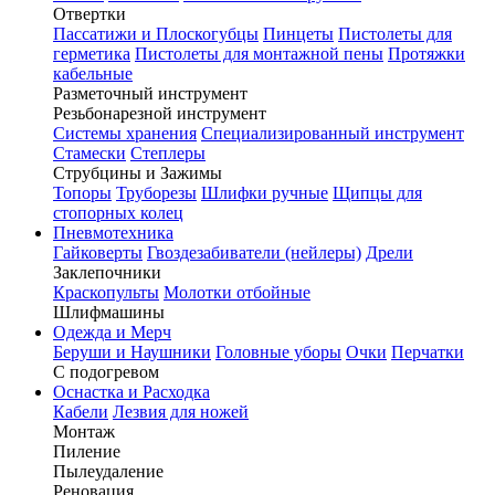
Отвертки
Пассатижи и Плоскогубцы
Пинцеты
Пистолеты для
герметика
Пистолеты для монтажной пены
Протяжки
кабельные
Разметочный инструмент
Резьбонарезной инструмент
Системы хранения
Специализированный инструмент
Стамески
Степлеры
Струбцины и Зажимы
Топоры
Труборезы
Шлифки ручные
Щипцы для
стопорных колец
Пневмотехника
Гайковерты
Гвоздезабиватели (нейлеры)
Дрели
Заклепочники
Краскопульты
Молотки отбойные
Шлифмашины
Одежда и Мерч
Беруши и Наушники
Головные уборы
Очки
Перчатки
С подогревом
Оснастка и Расходка
Кабели
Лезвия для ножей
Монтаж
Пиление
Пылеудаление
Реновация