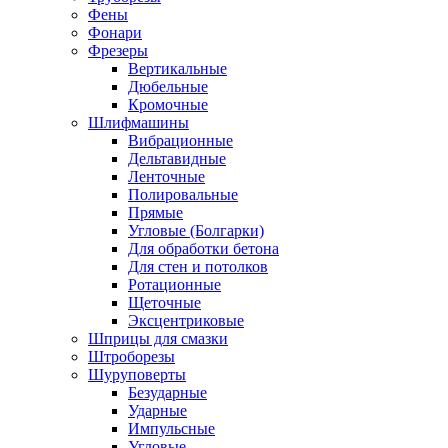
Фены
Фонари
Фрезеры
Вертикальные
Дюбельные
Кромочные
Шлифмашины
Вибрационные
Дельтавидные
Ленточные
Полировальные
Прямые
Угловые (Болгарки)
Для обработки бетона
Для стен и потолков
Ротационные
Щеточные
Эксцентриковые
Шприцы для смазки
Штроборезы
Шуруповерты
Безударные
Ударные
Импульсные
Угловые