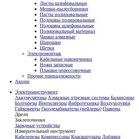
Листы шлифовальные
Мешки-пылесборники
Пасты полировальные
Подошвы полировальные
Подошвы шлифовальные
Полировальный материал
Чашки алмазные
Шарошки
Щетки
Электромонтаж
Кабельные наконечники
Ножи запасные
Плашки опрессовочные
Прочие принадлежности
Акции
Электроинструмент
Аккумуляторы
Алмазные отрезные системы
Балансиры
Болторезы
Вентиляторы
Вибротехника
Воздуходувки
Гайковерты
Гвоздезабиватели (нейлеры)
Граверы
Дрели
Заклепочники
Зарядные устройства
Измерительный инструмент
Кабелерезы
Компрессоры
Краскопульты
Лобзики