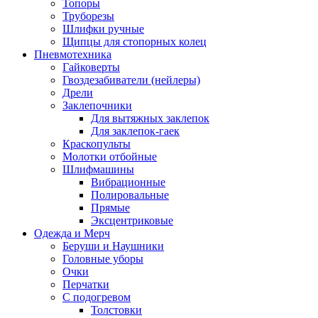
Топоры
Труборезы
Шлифки ручные
Щипцы для стопорных колец
Пневмотехника
Гайковерты
Гвоздезабиватели (нейлеры)
Дрели
Заклепочники
Для вытяжных заклепок
Для заклепок-гаек
Краскопульты
Молотки отбойные
Шлифмашины
Вибрационные
Полировальные
Прямые
Эксцентриковые
Одежда и Мерч
Беруши и Наушники
Головные уборы
Очки
Перчатки
С подогревом
Толстовки