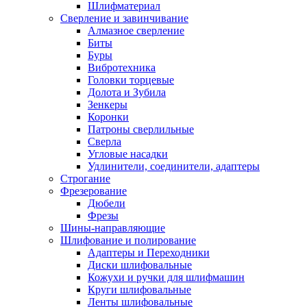
Шлифматериал
Сверление и завинчивание
Алмазное сверление
Биты
Буры
Вибротехника
Головки торцевые
Долота и Зубила
Зенкеры
Коронки
Патроны сверлильные
Сверла
Угловые насадки
Удлинители, соединители, адаптеры
Строгание
Фрезерование
Дюбели
Фрезы
Шины-направляющие
Шлифование и полирование
Адаптеры и Переходники
Диски шлифовальные
Кожухи и ручки для шлифмашин
Круги шлифовальные
Ленты шлифовальные