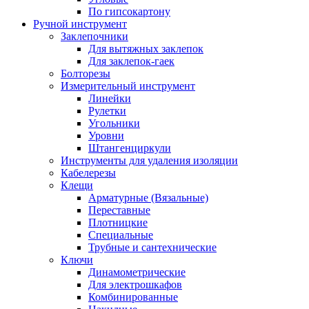
По гипсокартону
Ручной инструмент
Заклепочники
Для вытяжных заклепок
Для заклепок-гаек
Болторезы
Измерительный инструмент
Линейки
Рулетки
Угольники
Уровни
Штангенциркули
Инструменты для удаления изоляции
Кабелерезы
Клещи
Арматурные (Вязальные)
Переставные
Плотницкие
Специальные
Трубные и сантехнические
Ключи
Динамометрические
Для электрошкафов
Комбинированные