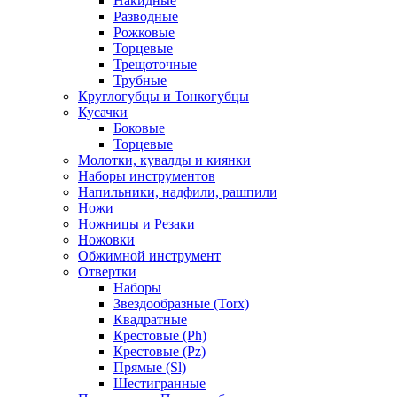
Накидные
Разводные
Рожковые
Торцевые
Трещоточные
Трубные
Круглогубцы и Тонкогубцы
Кусачки
Боковые
Торцевые
Молотки, кувалды и киянки
Наборы инструментов
Напильники, надфили, рашпили
Ножи
Ножницы и Резаки
Ножовки
Обжимной инструмент
Отвертки
Наборы
Звездообразные (Torx)
Квадратные
Крестовые (Ph)
Крестовые (Pz)
Прямые (Sl)
Шестигранные