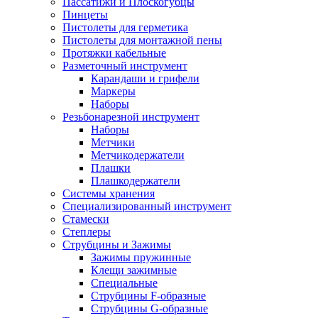
Пассатижи и Плоскогубцы
Пинцеты
Пистолеты для герметика
Пистолеты для монтажной пены
Протяжки кабельные
Разметочный инструмент
Карандаши и грифели
Маркеры
Наборы
Резьбонарезной инструмент
Наборы
Метчики
Метчикодержатели
Плашки
Плашкодержатели
Системы хранения
Специализированный инструмент
Стамески
Степлеры
Струбцины и Зажимы
Зажимы пружинные
Клещи зажимные
Специальные
Струбцины F-образные
Струбцины G-образные