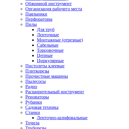
Обжимной инструмент
Организация рабочего места
Паяльники
Перфораторы
Пилы
Для труб
Ленточные
Монтажные (отрезные)
Сабельные
Торцовочные
Цепные
Циркулярные
Пистолеты клеевые
Плиткорезы
Прочистные машины
Пылесосы
Радио
Расширительный инструмент
Реноваторы
Рубанки
Садовая техника
Станки
Ленточно-шлифовальные
Точила
Труборезы