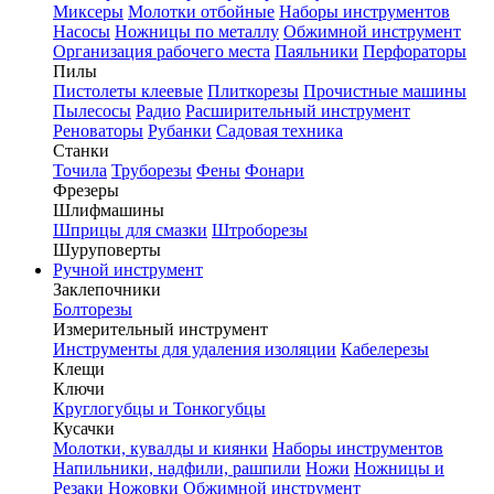
Миксеры
Молотки отбойные
Наборы инструментов
Насосы
Ножницы по металлу
Обжимной инструмент
Организация рабочего места
Паяльники
Перфораторы
Пилы
Пистолеты клеевые
Плиткорезы
Прочистные машины
Пылесосы
Радио
Расширительный инструмент
Реноваторы
Рубанки
Садовая техника
Станки
Точила
Труборезы
Фены
Фонари
Фрезеры
Шлифмашины
Шприцы для смазки
Штроборезы
Шуруповерты
Ручной инструмент
Заклепочники
Болторезы
Измерительный инструмент
Инструменты для удаления изоляции
Кабелерезы
Клещи
Ключи
Круглогубцы и Тонкогубцы
Кусачки
Молотки, кувалды и киянки
Наборы инструментов
Напильники, надфили, рашпили
Ножи
Ножницы и
Резаки
Ножовки
Обжимной инструмент