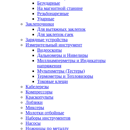
Безударные
На магнитной станине
Резьбонарезные
Ударные
Заклепочники
Для вытяжных заклепок
Для заклепок-гаек
Зарядные устройства
Измерительный инструмент
Видеоскопы
Дальномеры и Нивелиры
Миллиамперметры и Индикаторы
напряжения
Мультиметры (Тестеры)
Термометры и Тепловизоры
Токовые клещи
Кабелерезы
Компрессоры
Краскопульты
Лобзики
Миксеры
Молотки отбойные
Наборы инструментов
Насосы
Ножницы по металлу