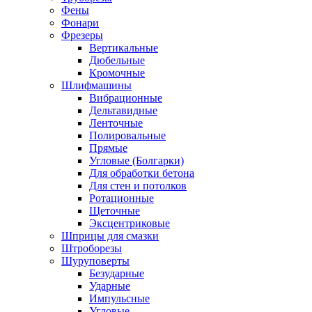
Фены
Фонари
Фрезеры
Вертикальные
Дюбельные
Кромочные
Шлифмашины
Вибрационные
Дельтавидные
Ленточные
Полировальные
Прямые
Угловые (Болгарки)
Для обработки бетона
Для стен и потолков
Ротационные
Щеточные
Эксцентриковые
Шприцы для смазки
Штроборезы
Шуруповерты
Безударные
Ударные
Импульсные
Угловые