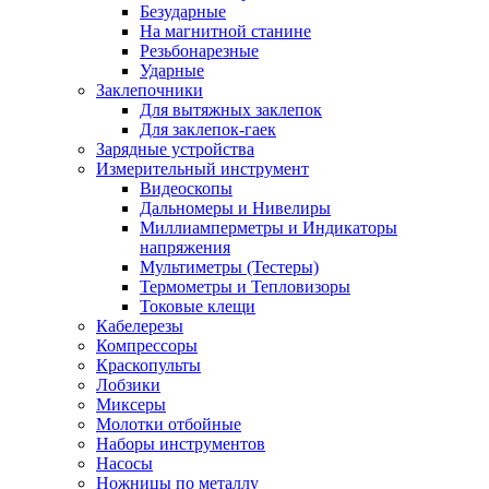
Безударные
На магнитной станине
Резьбонарезные
Ударные
Заклепочники
Для вытяжных заклепок
Для заклепок-гаек
Зарядные устройства
Измерительный инструмент
Видеоскопы
Дальномеры и Нивелиры
Миллиамперметры и Индикаторы
напряжения
Мультиметры (Тестеры)
Термометры и Тепловизоры
Токовые клещи
Кабелерезы
Компрессоры
Краскопульты
Лобзики
Миксеры
Молотки отбойные
Наборы инструментов
Насосы
Ножницы по металлу