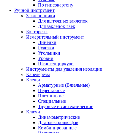
По гипсокартону
Ручной инструмент
Заклепочники
Для вытяжных заклепок
Для заклепок-гаек
Болторезы
Измерительный инструмент
Линейки
Рулетки
Угольники
Уровни
Штангенциркули
Инструменты для удаления изоляции
Кабелерезы
Клещи
Арматурные (Вязальные)
Переставные
Плотницкие
Специальные
Трубные и сантехнические
Ключи
Динамометрические
Для электрошкафов
Комбинированные