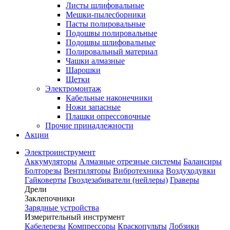
Листы шлифовальные
Мешки-пылесборники
Пасты полировальные
Подошвы полировальные
Подошвы шлифовальные
Полировальный материал
Чашки алмазные
Шарошки
Щетки
Электромонтаж
Кабельные наконечники
Ножи запасные
Плашки опрессовочные
Прочие принадлежности
Акции
Электроинструмент
Аккумуляторы
Алмазные отрезные системы
Балансиры
Болторезы
Вентиляторы
Вибротехника
Воздуходувки
Гайковерты
Гвоздезабиватели (нейлеры)
Граверы
Дрели
Заклепочники
Зарядные устройства
Измерительный инструмент
Кабелерезы
Компрессоры
Краскопульты
Лобзики