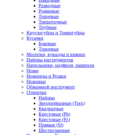
Накидные
Разводные
Рожковые
Торцевые
Трещоточные
Трубные
Круглогубцы и Тонкогубцы
Кусачки
Боковые
Торцевые
Молотки, кувалды и киянки
Наборы инструментов
Напильники, надфили, рашпили
Ножи
Ножницы и Резаки
Ножовки
Обжимной инструмент
Отвертки
Наборы
Звездообразные (Torx)
Квадратные
Крестовые (Ph)
Крестовые (Pz)
Прямые (Sl)
Шестигранные