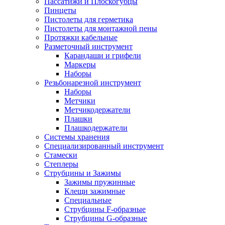
Пассатижи и Плоскогубцы
Пинцеты
Пистолеты для герметика
Пистолеты для монтажной пены
Протяжки кабельные
Разметочный инструмент
Карандаши и грифели
Маркеры
Наборы
Резьбонарезной инструмент
Наборы
Метчики
Метчикодержатели
Плашки
Плашкодержатели
Системы хранения
Специализированный инструмент
Стамески
Степлеры
Струбцины и Зажимы
Зажимы пружинные
Клещи зажимные
Специальные
Струбцины F-образные
Струбцины G-образные