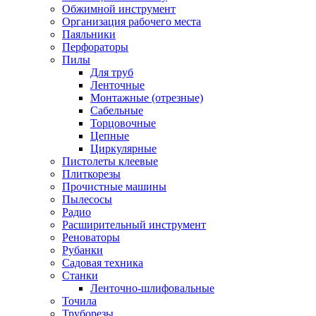
Обжимной инструмент
Организация рабочего места
Паяльники
Перфораторы
Пилы
Для труб
Ленточные
Монтажные (отрезные)
Сабельные
Торцовочные
Цепные
Циркулярные
Пистолеты клеевые
Плиткорезы
Прочистные машины
Пылесосы
Радио
Расширительный инструмент
Реноваторы
Рубанки
Садовая техника
Станки
Ленточно-шлифовальные
Точила
Труборезы