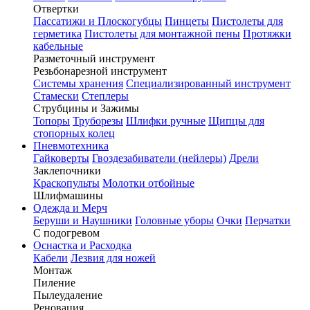
Отвертки
Пассатижи и Плоскогубцы
Пинцеты
Пистолеты для
герметика
Пистолеты для монтажной пены
Протяжки
кабельные
Разметочный инструмент
Резьбонарезной инструмент
Системы хранения
Специализированный инструмент
Стамески
Степлеры
Струбцины и Зажимы
Топоры
Труборезы
Шлифки ручные
Щипцы для
стопорных колец
Пневмотехника
Гайковерты
Гвоздезабиватели (нейлеры)
Дрели
Заклепочники
Краскопульты
Молотки отбойные
Шлифмашины
Одежда и Мерч
Беруши и Наушники
Головные уборы
Очки
Перчатки
С подогревом
Оснастка и Расходка
Кабели
Лезвия для ножей
Монтаж
Пиление
Пылеудаление
Реновация