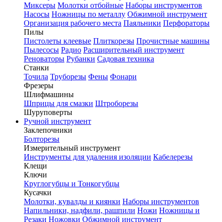
Миксеры
Молотки отбойные
Наборы инструментов
Насосы
Ножницы по металлу
Обжимной инструмент
Организация рабочего места
Паяльники
Перфораторы
Пилы
Пистолеты клеевые
Плиткорезы
Прочистные машины
Пылесосы
Радио
Расширительный инструмент
Реноваторы
Рубанки
Садовая техника
Станки
Точила
Труборезы
Фены
Фонари
Фрезеры
Шлифмашины
Шприцы для смазки
Штроборезы
Шуруповерты
Ручной инструмент
Заклепочники
Болторезы
Измерительный инструмент
Инструменты для удаления изоляции
Кабелерезы
Клещи
Ключи
Круглогубцы и Тонкогубцы
Кусачки
Молотки, кувалды и киянки
Наборы инструментов
Напильники, надфили, рашпили
Ножи
Ножницы и
Резаки
Ножовки
Обжимной инструмент