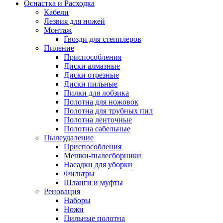
Оснастка и Расходка
Кабели
Лезвия для ножей
Монтаж
Гвозди для степплеров
Пиление
Приспособления
Диски алмазные
Диски отрезные
Диски пильные
Пилки для лобзика
Полотна для ножовок
Полотна для трубных пил
Полотна ленточные
Полотна сабельные
Пылеудаление
Приспособления
Мешки-пылесборники
Насадки для уборки
Фильтры
Шланги и муфты
Реновация
Наборы
Ножи
Пильные полотна