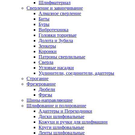
Шлифматериал
Сверление и завинчивание
Алмазное сверление
Биты
Буры
Вибротехника
Головки торцевые
Долота и Зубила
Зенкеры
Коронки
Патроны сверлильные
Сверла
Угловые насадки
Удлинители, соединители, адаптеры
Строгание
Фрезерование
Дюбели
Фрезы
Шины-направляющие
Шлифование и полирование
Адаптеры и Переходники
Диски шлифовальные
Кожухи и ручки для шлифмашин
Круги шлифовальные
Ленты шлифовальные