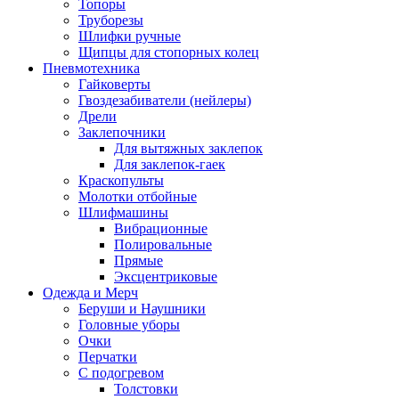
Топоры
Труборезы
Шлифки ручные
Щипцы для стопорных колец
Пневмотехника
Гайковерты
Гвоздезабиватели (нейлеры)
Дрели
Заклепочники
Для вытяжных заклепок
Для заклепок-гаек
Краскопульты
Молотки отбойные
Шлифмашины
Вибрационные
Полировальные
Прямые
Эксцентриковые
Одежда и Мерч
Беруши и Наушники
Головные уборы
Очки
Перчатки
С подогревом
Толстовки