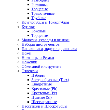
Разводные
Рожковые
Торцевые
Трещоточные
Трубные
Круглогубцы и Тонкогубцы
Кусачки
Боковые
Торцевые
Молотки, кувалды и киянки
Наборы инструментов
Напильники, надфили, рашпили
Ножи
Ножницы и Резаки
Ножовки
Обжимной инструмент
Отвертки
Наборы
Звездообразные (Torx)
Квадратные
Крестовые (Ph)
Крестовые (Pz)
Прямые (Sl)
Шестигранные
Пассатижи и Плоскогубцы