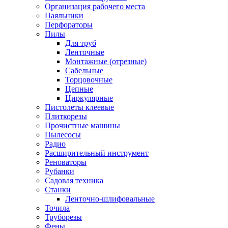
Организация рабочего места
Паяльники
Перфораторы
Пилы
Для труб
Ленточные
Монтажные (отрезные)
Сабельные
Торцовочные
Цепные
Циркулярные
Пистолеты клеевые
Плиткорезы
Прочистные машины
Пылесосы
Радио
Расширительный инструмент
Реноваторы
Рубанки
Садовая техника
Станки
Ленточно-шлифовальные
Точила
Труборезы
Фены