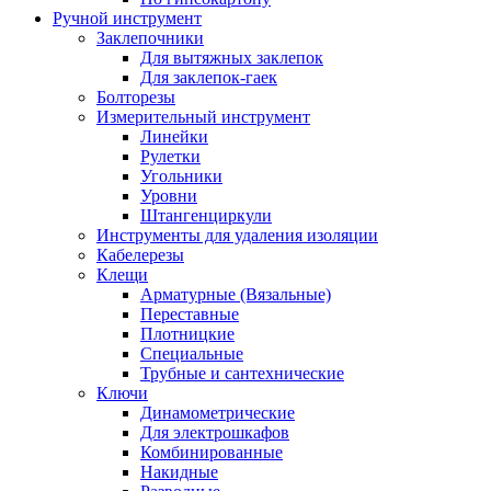
Ручной инструмент
Заклепочники
Для вытяжных заклепок
Для заклепок-гаек
Болторезы
Измерительный инструмент
Линейки
Рулетки
Угольники
Уровни
Штангенциркули
Инструменты для удаления изоляции
Кабелерезы
Клещи
Арматурные (Вязальные)
Переставные
Плотницкие
Специальные
Трубные и сантехнические
Ключи
Динамометрические
Для электрошкафов
Комбинированные
Накидные