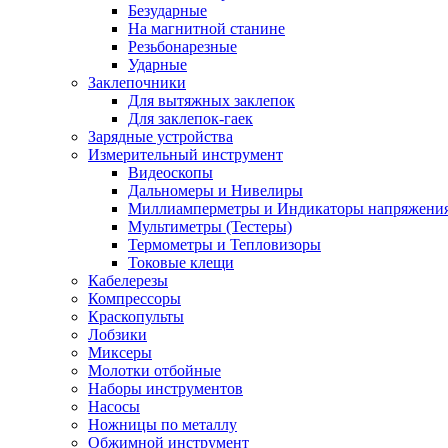
Безударные
На магнитной станине
Резьбонарезные
Ударные
Заклепочники
Для вытяжных заклепок
Для заклепок-гаек
Зарядные устройства
Измерительный инструмент
Видеоскопы
Дальномеры и Нивелиры
Миллиамперметры и Индикаторы напряжени
Мультиметры (Тестеры)
Термометры и Тепловизоры
Токовые клещи
Кабелерезы
Компрессоры
Краскопульты
Лобзики
Миксеры
Молотки отбойные
Наборы инструментов
Насосы
Ножницы по металлу
Обжимной инструмент