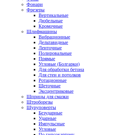
Фонари
Фрезеры
Вертикальные
Дюбельные
Кромочные
Шлифмашины
Вибрационные
Дельтавидные
Ленточные
Полировальные
Прямые
Угловые (Болгарки)
Для обработки бетона
Для стен и потолков
Ротационные
Щеточные
Эксцентриковые
Шприцы для смазки
Штроборезы
Шуруповерты
Безударные
Ударные
Импульсные
Угловые
По гипсокартону