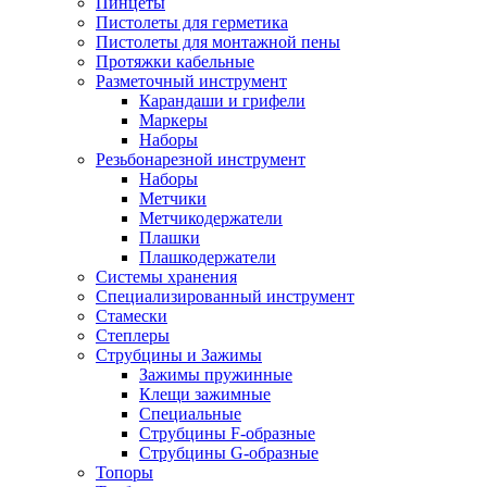
Пинцеты
Пистолеты для герметика
Пистолеты для монтажной пены
Протяжки кабельные
Разметочный инструмент
Карандаши и грифели
Маркеры
Наборы
Резьбонарезной инструмент
Наборы
Метчики
Метчикодержатели
Плашки
Плашкодержатели
Системы хранения
Специализированный инструмент
Стамески
Степлеры
Струбцины и Зажимы
Зажимы пружинные
Клещи зажимные
Специальные
Струбцины F-образные
Струбцины G-образные
Топоры