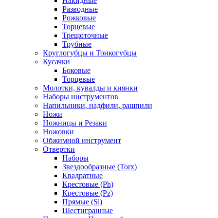
Накидные
Разводные
Рожковые
Торцевые
Трещоточные
Трубные
Круглогубцы и Тонкогубцы
Кусачки
Боковые
Торцевые
Молотки, кувалды и киянки
Наборы инструментов
Напильники, надфили, рашпили
Ножи
Ножницы и Резаки
Ножовки
Обжимной инструмент
Отвертки
Наборы
Звездообразные (Torx)
Квадратные
Крестовые (Ph)
Крестовые (Pz)
Прямые (Sl)
Шестигранные