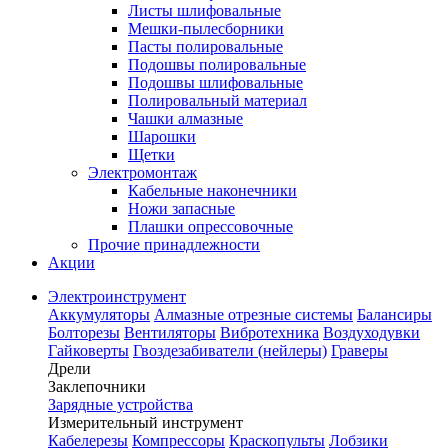
Листы шлифовальные
Мешки-пылесборники
Пасты полировальные
Подошвы полировальные
Подошвы шлифовальные
Полировальный материал
Чашки алмазные
Шарошки
Щетки
Электромонтаж
Кабельные наконечники
Ножи запасные
Плашки опрессовочные
Прочие принадлежности
Акции
Электроинструмент
Аккумуляторы
Алмазные отрезные системы
Балансиры
Болторезы
Вентиляторы
Вибротехника
Воздуходувки
Гайковерты
Гвоздезабиватели (нейлеры)
Граверы
Дрели
Заклепочники
Зарядные устройства
Измерительный инструмент
Кабелерезы
Компрессоры
Краскопульты
Лобзики