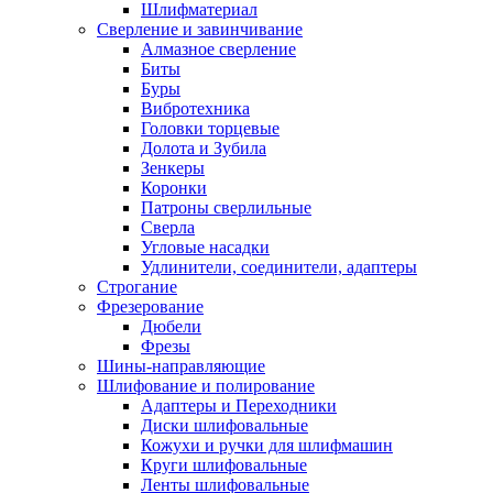
Шлифматериал
Сверление и завинчивание
Алмазное сверление
Биты
Буры
Вибротехника
Головки торцевые
Долота и Зубила
Зенкеры
Коронки
Патроны сверлильные
Сверла
Угловые насадки
Удлинители, соединители, адаптеры
Строгание
Фрезерование
Дюбели
Фрезы
Шины-направляющие
Шлифование и полирование
Адаптеры и Переходники
Диски шлифовальные
Кожухи и ручки для шлифмашин
Круги шлифовальные
Ленты шлифовальные