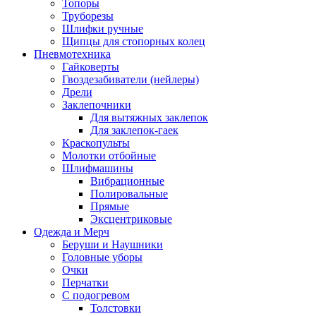
Топоры
Труборезы
Шлифки ручные
Щипцы для стопорных колец
Пневмотехника
Гайковерты
Гвоздезабиватели (нейлеры)
Дрели
Заклепочники
Для вытяжных заклепок
Для заклепок-гаек
Краскопульты
Молотки отбойные
Шлифмашины
Вибрационные
Полировальные
Прямые
Эксцентриковые
Одежда и Мерч
Беруши и Наушники
Головные уборы
Очки
Перчатки
С подогревом
Толстовки