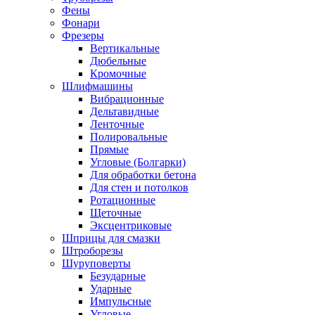
Фены
Фонари
Фрезеры
Вертикальные
Дюбельные
Кромочные
Шлифмашины
Вибрационные
Дельтавидные
Ленточные
Полировальные
Прямые
Угловые (Болгарки)
Для обработки бетона
Для стен и потолков
Ротационные
Щеточные
Эксцентриковые
Шприцы для смазки
Штроборезы
Шуруповерты
Безударные
Ударные
Импульсные
Угловые