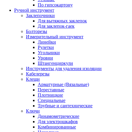
По гипсокартону
Ручной инструмент
Заклепочники
Для вытяжных заклепок
Для заклепок-гаек
Болторезы
Измерительный инструмент
Линейки
Рулетки
Угольники
Уровни
Штангенциркули
Инструменты для удаления изоляции
Кабелерезы
Клещи
Арматурные (Вязальные)
Переставные
Плотницкие
Специальные
Трубные и сантехнические
Ключи
Динамометрические
Для электрошкафов
Комбинированные