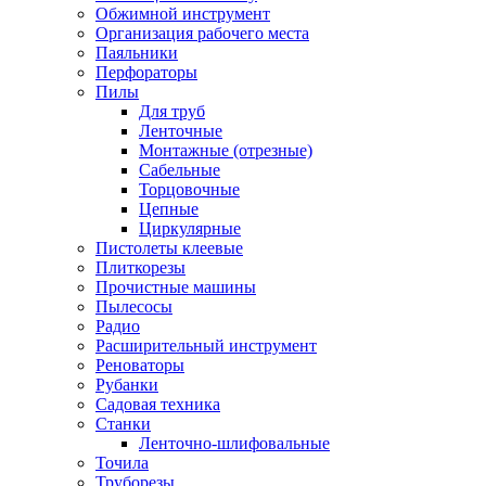
Обжимной инструмент
Организация рабочего места
Паяльники
Перфораторы
Пилы
Для труб
Ленточные
Монтажные (отрезные)
Сабельные
Торцовочные
Цепные
Циркулярные
Пистолеты клеевые
Плиткорезы
Прочистные машины
Пылесосы
Радио
Расширительный инструмент
Реноваторы
Рубанки
Садовая техника
Станки
Ленточно-шлифовальные
Точила
Труборезы