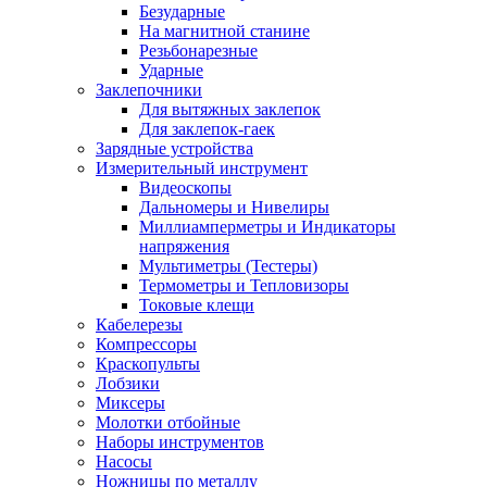
Безударные
На магнитной станине
Резьбонарезные
Ударные
Заклепочники
Для вытяжных заклепок
Для заклепок-гаек
Зарядные устройства
Измерительный инструмент
Видеоскопы
Дальномеры и Нивелиры
Миллиамперметры и Индикаторы
напряжения
Мультиметры (Тестеры)
Термометры и Тепловизоры
Токовые клещи
Кабелерезы
Компрессоры
Краскопульты
Лобзики
Миксеры
Молотки отбойные
Наборы инструментов
Насосы
Ножницы по металлу