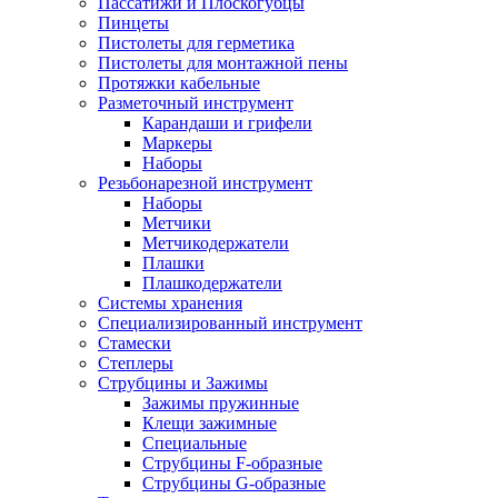
Пассатижи и Плоскогубцы
Пинцеты
Пистолеты для герметика
Пистолеты для монтажной пены
Протяжки кабельные
Разметочный инструмент
Карандаши и грифели
Маркеры
Наборы
Резьбонарезной инструмент
Наборы
Метчики
Метчикодержатели
Плашки
Плашкодержатели
Системы хранения
Специализированный инструмент
Стамески
Степлеры
Струбцины и Зажимы
Зажимы пружинные
Клещи зажимные
Специальные
Струбцины F-образные
Струбцины G-образные