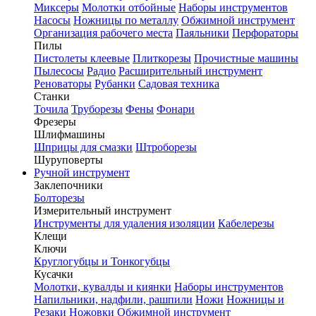
Миксеры
Молотки отбойные
Наборы инструментов
Насосы
Ножницы по металлу
Обжимной инструмент
Организация рабочего места
Паяльники
Перфораторы
Пилы
Пистолеты клеевые
Плиткорезы
Прочистные машины
Пылесосы
Радио
Расширительный инструмент
Реноваторы
Рубанки
Садовая техника
Станки
Точила
Труборезы
Фены
Фонари
Фрезеры
Шлифмашины
Шприцы для смазки
Штроборезы
Шуруповерты
Ручной инструмент
Заклепочники
Болторезы
Измерительный инструмент
Инструменты для удаления изоляции
Кабелерезы
Клещи
Ключи
Круглогубцы и Тонкогубцы
Кусачки
Молотки, кувалды и киянки
Наборы инструментов
Напильники, надфили, рашпили
Ножи
Ножницы и
Резаки
Ножовки
Обжимной инструмент