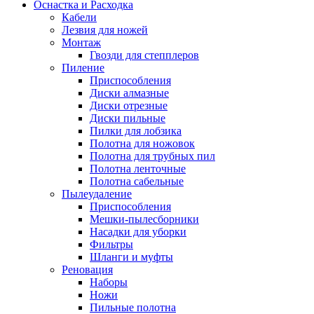
Оснастка и Расходка
Кабели
Лезвия для ножей
Монтаж
Гвозди для степплеров
Пиление
Приспособления
Диски алмазные
Диски отрезные
Диски пильные
Пилки для лобзика
Полотна для ножовок
Полотна для трубных пил
Полотна ленточные
Полотна сабельные
Пылеудаление
Приспособления
Мешки-пылесборники
Насадки для уборки
Фильтры
Шланги и муфты
Реновация
Наборы
Ножи
Пильные полотна