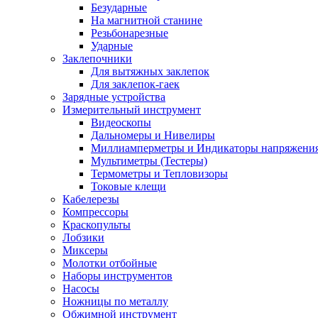
Безударные
На магнитной станине
Резьбонарезные
Ударные
Заклепочники
Для вытяжных заклепок
Для заклепок-гаек
Зарядные устройства
Измерительный инструмент
Видеоскопы
Дальномеры и Нивелиры
Миллиамперметры и Индикаторы напряжени
Мультиметры (Тестеры)
Термометры и Тепловизоры
Токовые клещи
Кабелерезы
Компрессоры
Краскопульты
Лобзики
Миксеры
Молотки отбойные
Наборы инструментов
Насосы
Ножницы по металлу
Обжимной инструмент