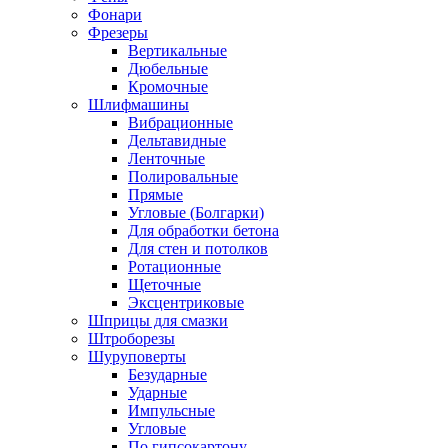
Фонари
Фрезеры
Вертикальные
Дюбельные
Кромочные
Шлифмашины
Вибрационные
Дельтавидные
Ленточные
Полировальные
Прямые
Угловые (Болгарки)
Для обработки бетона
Для стен и потолков
Ротационные
Щеточные
Эксцентриковые
Шприцы для смазки
Штроборезы
Шуруповерты
Безударные
Ударные
Импульсные
Угловые
По гипсокартону