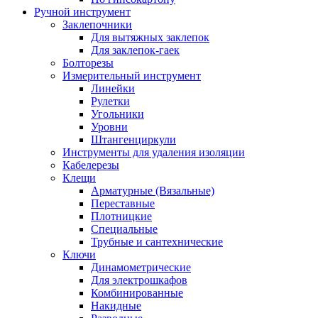
Ручной инструмент
Заклепочники
Для вытяжных заклепок
Для заклепок-гаек
Болторезы
Измерительный инструмент
Линейки
Рулетки
Угольники
Уровни
Штангенциркули
Инструменты для удаления изоляции
Кабелерезы
Клещи
Арматурные (Вязальные)
Переставные
Плотницкие
Специальные
Трубные и сантехнические
Ключи
Динамометрические
Для электрошкафов
Комбинированные
Накидные