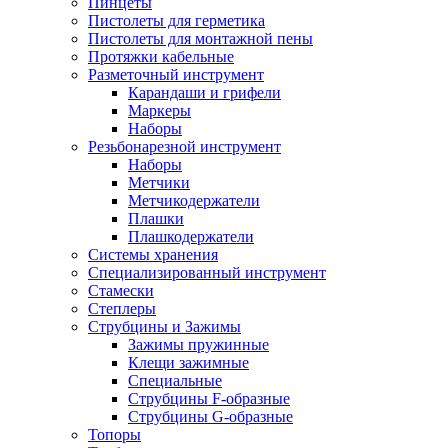
Пинцеты
Пистолеты для герметика
Пистолеты для монтажной пены
Протяжки кабельные
Разметочный инструмент
Карандаши и грифели
Маркеры
Наборы
Резьбонарезной инструмент
Наборы
Метчики
Метчикодержатели
Плашки
Плашкодержатели
Системы хранения
Специализированный инструмент
Стамески
Степлеры
Струбцины и Зажимы
Зажимы пружинные
Клещи зажимные
Специальные
Струбцины F-образные
Струбцины G-образные
Топоры