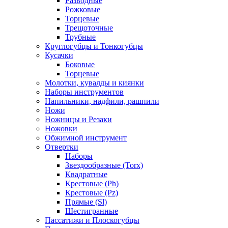
Разводные
Рожковые
Торцевые
Трещоточные
Трубные
Круглогубцы и Тонкогубцы
Кусачки
Боковые
Торцевые
Молотки, кувалды и киянки
Наборы инструментов
Напильники, надфили, рашпили
Ножи
Ножницы и Резаки
Ножовки
Обжимной инструмент
Отвертки
Наборы
Звездообразные (Torx)
Квадратные
Крестовые (Ph)
Крестовые (Pz)
Прямые (Sl)
Шестигранные
Пассатижи и Плоскогубцы