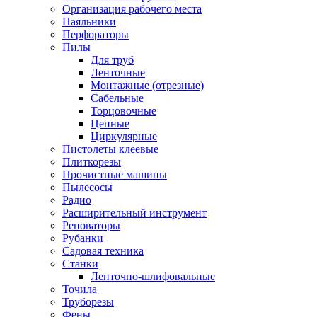
Организация рабочего места
Паяльники
Перфораторы
Пилы
Для труб
Ленточные
Монтажные (отрезные)
Сабельные
Торцовочные
Цепные
Циркулярные
Пистолеты клеевые
Плиткорезы
Прочистные машины
Пылесосы
Радио
Расширительный инструмент
Реноваторы
Рубанки
Садовая техника
Станки
Ленточно-шлифовальные
Точила
Труборезы
Фены