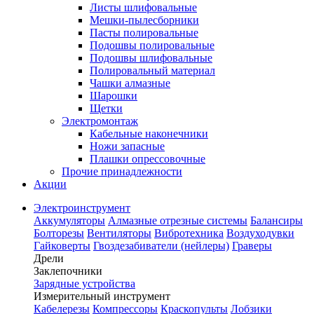
Листы шлифовальные
Мешки-пылесборники
Пасты полировальные
Подошвы полировальные
Подошвы шлифовальные
Полировальный материал
Чашки алмазные
Шарошки
Щетки
Электромонтаж
Кабельные наконечники
Ножи запасные
Плашки опрессовочные
Прочие принадлежности
Акции
Электроинструмент
Аккумуляторы
Алмазные отрезные системы
Балансиры
Болторезы
Вентиляторы
Вибротехника
Воздуходувки
Гайковерты
Гвоздезабиватели (нейлеры)
Граверы
Дрели
Заклепочники
Зарядные устройства
Измерительный инструмент
Кабелерезы
Компрессоры
Краскопульты
Лобзики