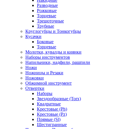
Накидные
Разводные
Рожковые
Торцевые
Трещоточные
Трубные
Круглогубцы и Тонкогубцы
Кусачки
Боковые
Торцевые
Молотки, кувалды и киянки
Наборы инструментов
Напильники, надфили, рашпили
Ножи
Ножницы и Резаки
Ножовки
Обжимной инструмент
Отвертки
Наборы
Звездообразные (Torx)
Квадратные
Крестовые (Ph)
Крестовые (Pz)
Прямые (Sl)
Шестигранные