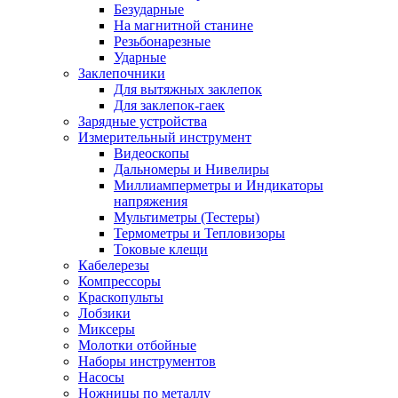
Безударные
На магнитной станине
Резьбонарезные
Ударные
Заклепочники
Для вытяжных заклепок
Для заклепок-гаек
Зарядные устройства
Измерительный инструмент
Видеоскопы
Дальномеры и Нивелиры
Миллиамперметры и Индикаторы
напряжения
Мультиметры (Тестеры)
Термометры и Тепловизоры
Токовые клещи
Кабелерезы
Компрессоры
Краскопульты
Лобзики
Миксеры
Молотки отбойные
Наборы инструментов
Насосы
Ножницы по металлу