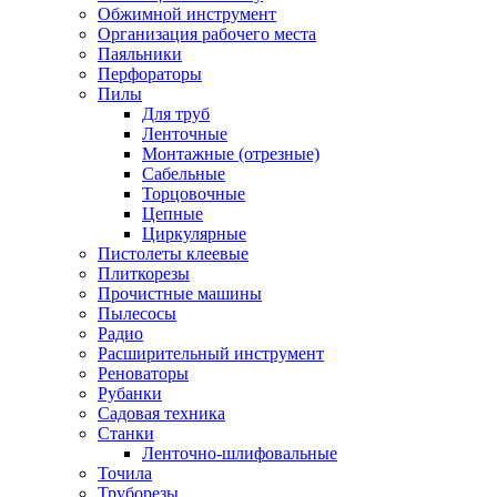
Обжимной инструмент
Организация рабочего места
Паяльники
Перфораторы
Пилы
Для труб
Ленточные
Монтажные (отрезные)
Сабельные
Торцовочные
Цепные
Циркулярные
Пистолеты клеевые
Плиткорезы
Прочистные машины
Пылесосы
Радио
Расширительный инструмент
Реноваторы
Рубанки
Садовая техника
Станки
Ленточно-шлифовальные
Точила
Труборезы