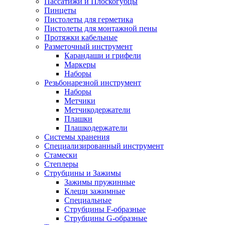
Пассатижи и Плоскогубцы
Пинцеты
Пистолеты для герметика
Пистолеты для монтажной пены
Протяжки кабельные
Разметочный инструмент
Карандаши и грифели
Маркеры
Наборы
Резьбонарезной инструмент
Наборы
Метчики
Метчикодержатели
Плашки
Плашкодержатели
Системы хранения
Специализированный инструмент
Стамески
Степлеры
Струбцины и Зажимы
Зажимы пружинные
Клещи зажимные
Специальные
Струбцины F-образные
Струбцины G-образные