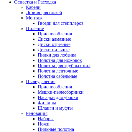
Оснастка и Расходка
Кабели
Лезвия для ножей
Монтаж
Гвозди для степплеров
Пиление
Приспособления
Диски алмазные
Диски отрезные
Диски пильные
Пилки для лобзика
Полотна для ножовок
Полотна для трубных пил
Полотна ленточные
Полотна сабельные
Пылеудаление
Приспособления
Мешки-пылесборники
Насадки для уборки
Фильтры
Шланги и муфты
Реновация
Наборы
Ножи
Пильные полотна