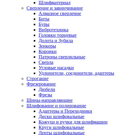
Шлифматериал
Сверление и завинчивание
Алмазное сверление
Биты
Буры
Вибротехника
Головки торцевые
Долота и Зубила
Зенкеры
Коронки
Патроны сверлильные
Сверла
Угловые насадки
Удлинители, соединители, адаптеры
Строгание
Фрезерование
Дюбели
Фрезы
Шины-направляющие
Шлифование и полирование
Адаптеры и Переходники
Диски шлифовальные
Кожухи и ручки для шлифмашин
Круги шлифовальные
Ленты шлифовальные