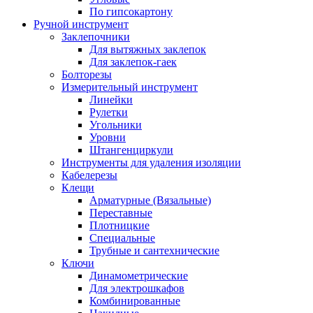
По гипсокартону
Ручной инструмент
Заклепочники
Для вытяжных заклепок
Для заклепок-гаек
Болторезы
Измерительный инструмент
Линейки
Рулетки
Угольники
Уровни
Штангенциркули
Инструменты для удаления изоляции
Кабелерезы
Клещи
Арматурные (Вязальные)
Переставные
Плотницкие
Специальные
Трубные и сантехнические
Ключи
Динамометрические
Для электрошкафов
Комбинированные