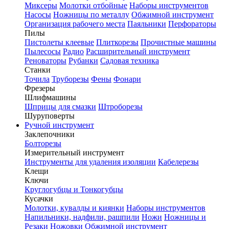
Миксеры
Молотки отбойные
Наборы инструментов
Насосы
Ножницы по металлу
Обжимной инструмент
Организация рабочего места
Паяльники
Перфораторы
Пилы
Пистолеты клеевые
Плиткорезы
Прочистные машины
Пылесосы
Радио
Расширительный инструмент
Реноваторы
Рубанки
Садовая техника
Станки
Точила
Труборезы
Фены
Фонари
Фрезеры
Шлифмашины
Шприцы для смазки
Штроборезы
Шуруповерты
Ручной инструмент
Заклепочники
Болторезы
Измерительный инструмент
Инструменты для удаления изоляции
Кабелерезы
Клещи
Ключи
Круглогубцы и Тонкогубцы
Кусачки
Молотки, кувалды и киянки
Наборы инструментов
Напильники, надфили, рашпили
Ножи
Ножницы и
Резаки
Ножовки
Обжимной инструмент