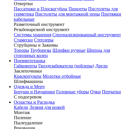
Отвертки
Пассатижи и Плоскогубцы
Пинцеты
Пистолеты для
герметика
Пистолеты для монтажной пены
Протяжки
кабельные
Разметочный инструмент
Резьбонарезной инструмент
Системы хранения
Специализированный инструмент
Стамески
Степлеры
Струбцины и Зажимы
Топоры
Труборезы
Шлифки ручные
Щипцы для
стопорных колец
Пневмотехника
Гайковерты
Гвоздезабиватели (нейлеры)
Дрели
Заклепочники
Краскопульты
Молотки отбойные
Шлифмашины
Одежда и Мерч
Беруши и Наушники
Головные уборы
Очки
Перчатки
С подогревом
Оснастка и Расходка
Кабели
Лезвия для ножей
Монтаж
Пиление
Пылеудаление
Реновация