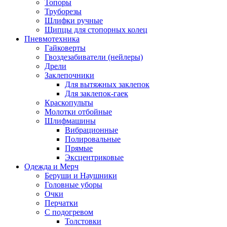
Топоры
Труборезы
Шлифки ручные
Щипцы для стопорных колец
Пневмотехника
Гайковерты
Гвоздезабиватели (нейлеры)
Дрели
Заклепочники
Для вытяжных заклепок
Для заклепок-гаек
Краскопульты
Молотки отбойные
Шлифмашины
Вибрационные
Полировальные
Прямые
Эксцентриковые
Одежда и Мерч
Беруши и Наушники
Головные уборы
Очки
Перчатки
С подогревом
Толстовки