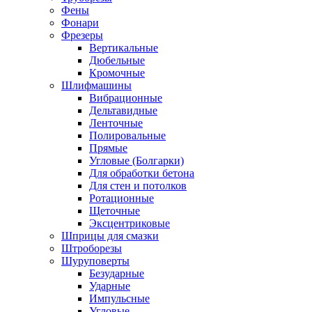
Фены
Фонари
Фрезеры
Вертикальные
Дюбельные
Кромочные
Шлифмашины
Вибрационные
Дельтавидные
Ленточные
Полировальные
Прямые
Угловые (Болгарки)
Для обработки бетона
Для стен и потолков
Ротационные
Щеточные
Эксцентриковые
Шприцы для смазки
Штроборезы
Шуруповерты
Безударные
Ударные
Импульсные
Угловые