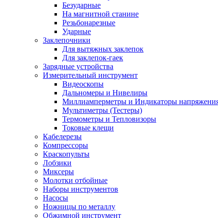
Безударные
На магнитной станине
Резьбонарезные
Ударные
Заклепочники
Для вытяжных заклепок
Для заклепок-гаек
Зарядные устройства
Измерительный инструмент
Видеоскопы
Дальномеры и Нивелиры
Миллиамперметры и Индикаторы напряжени
Мультиметры (Тестеры)
Термометры и Тепловизоры
Токовые клещи
Кабелерезы
Компрессоры
Краскопульты
Лобзики
Миксеры
Молотки отбойные
Наборы инструментов
Насосы
Ножницы по металлу
Обжимной инструмент