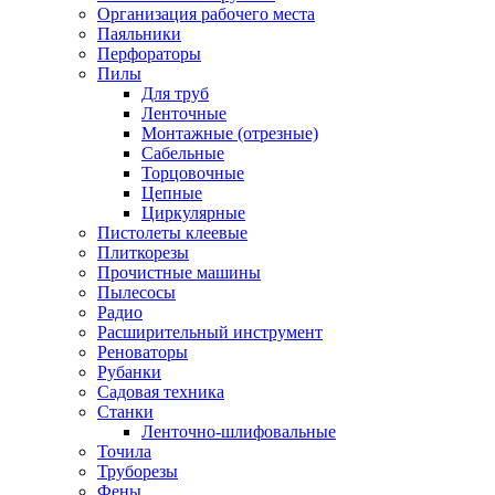
Организация рабочего места
Паяльники
Перфораторы
Пилы
Для труб
Ленточные
Монтажные (отрезные)
Сабельные
Торцовочные
Цепные
Циркулярные
Пистолеты клеевые
Плиткорезы
Прочистные машины
Пылесосы
Радио
Расширительный инструмент
Реноваторы
Рубанки
Садовая техника
Станки
Ленточно-шлифовальные
Точила
Труборезы
Фены