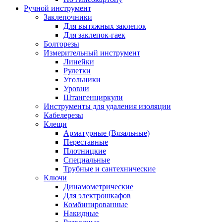
Ручной инструмент
Заклепочники
Для вытяжных заклепок
Для заклепок-гаек
Болторезы
Измерительный инструмент
Линейки
Рулетки
Угольники
Уровни
Штангенциркули
Инструменты для удаления изоляции
Кабелерезы
Клещи
Арматурные (Вязальные)
Переставные
Плотницкие
Специальные
Трубные и сантехнические
Ключи
Динамометрические
Для электрошкафов
Комбинированные
Накидные