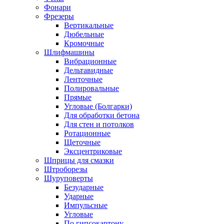
Фонари
Фрезеры
Вертикальные
Дюбельные
Кромочные
Шлифмашины
Вибрационные
Дельтавидные
Ленточные
Полировальные
Прямые
Угловые (Болгарки)
Для обработки бетона
Для стен и потолков
Ротационные
Щеточные
Эксцентриковые
Шприцы для смазки
Штроборезы
Шуруповерты
Безударные
Ударные
Импульсные
Угловые
По гипсокартону