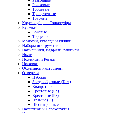
Разводные
Рожковые
Торцевые
Трещоточные
Трубные
Круглогубцы и Тонкогубцы
Кусачки
Боковые
Торцевые
Молотки, кувалды и киянки
Наборы инструментов
Напильники, надфили, рашпили
Ножи
Ножницы и Резаки
Ножовки
Обжимной инструмент
Отвертки
Наборы
Звездообразные (Torx)
Квадратные
Крестовые (Ph)
Крестовые (Pz)
Прямые (Sl)
Шестигранные
Пассатижи и Плоскогубцы