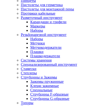
Пинцеты
Пистолеты для герметика
Пистолеты для монтажной пены
Протяжки кабельные
Разметочный инструмент
Карандаши и грифели
Маркеры
Наборы
Резьбонарезной инструмент
Наборы
Метчики
Метчикодержатели
Плашки
Плашкодержатели
Системы хранения
Специализированный инструмент
Стамески
Степлеры
Струбцины и Зажимы
Зажимы пружинные
Клещи зажимные
Специальные
Струбцины F-образные
Струбцины G-образные
Топоры