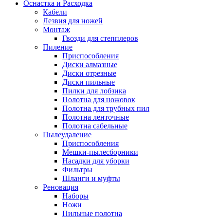
Оснастка и Расходка
Кабели
Лезвия для ножей
Монтаж
Гвозди для степплеров
Пиление
Приспособления
Диски алмазные
Диски отрезные
Диски пильные
Пилки для лобзика
Полотна для ножовок
Полотна для трубных пил
Полотна ленточные
Полотна сабельные
Пылеудаление
Приспособления
Мешки-пылесборники
Насадки для уборки
Фильтры
Шланги и муфты
Реновация
Наборы
Ножи
Пильные полотна