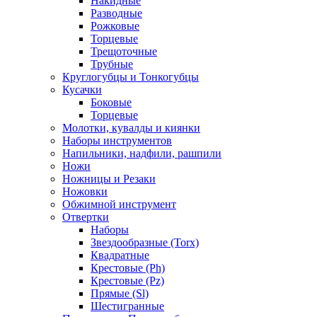
Накидные
Разводные
Рожковые
Торцевые
Трещоточные
Трубные
Круглогубцы и Тонкогубцы
Кусачки
Боковые
Торцевые
Молотки, кувалды и киянки
Наборы инструментов
Напильники, надфили, рашпили
Ножи
Ножницы и Резаки
Ножовки
Обжимной инструмент
Отвертки
Наборы
Звездообразные (Torx)
Квадратные
Крестовые (Ph)
Крестовые (Pz)
Прямые (Sl)
Шестигранные