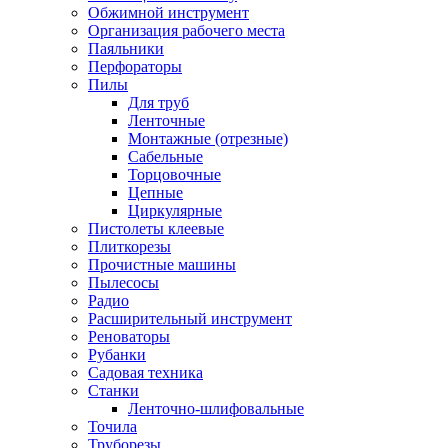
Обжимной инструмент
Организация рабочего места
Паяльники
Перфораторы
Пилы
Для труб
Ленточные
Монтажные (отрезные)
Сабельные
Торцовочные
Цепные
Циркулярные
Пистолеты клеевые
Плиткорезы
Прочистные машины
Пылесосы
Радио
Расширительный инструмент
Реноваторы
Рубанки
Садовая техника
Станки
Ленточно-шлифовальные
Точила
Труборезы