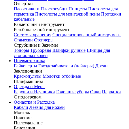
Отвертки
Пассатижи и Плоскогубцы
Пинцеты
Пистолеты для
герметика
Пистолеты для монтажной пены
Протяжки
кабельные
Разметочный инструмент
Резьбонарезной инструмент
Системы хранения
Специализированный инструмент
Стамески
Степлеры
Струбцины и Зажимы
Топоры
Труборезы
Шлифки ручные
Щипцы для
стопорных колец
Пневмотехника
Гайковерты
Гвоздезабиватели (нейлеры)
Дрели
Заклепочники
Краскопульты
Молотки отбойные
Шлифмашины
Одежда и Мерч
Беруши и Наушники
Головные уборы
Очки
Перчатки
С подогревом
Оснастка и Расходка
Кабели
Лезвия для ножей
Монтаж
Пиление
Пылеудаление
Реновация