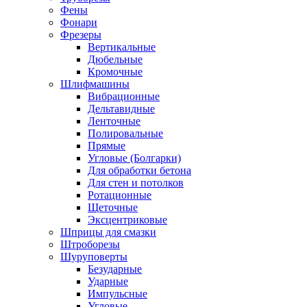
Фены
Фонари
Фрезеры
Вертикальные
Дюбельные
Кромочные
Шлифмашины
Вибрационные
Дельтавидные
Ленточные
Полировальные
Прямые
Угловые (Болгарки)
Для обработки бетона
Для стен и потолков
Ротационные
Щеточные
Эксцентриковые
Шприцы для смазки
Штроборезы
Шуруповерты
Безударные
Ударные
Импульсные
Угловые