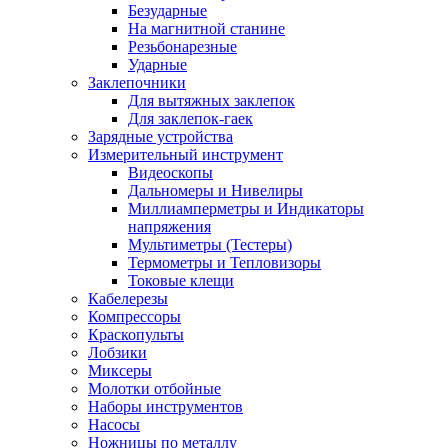
Безударные
На магнитной станине
Резьбонарезные
Ударные
Заклепочники
Для вытяжных заклепок
Для заклепок-гаек
Зарядные устройства
Измерительный инструмент
Видеоскопы
Дальномеры и Нивелиры
Миллиамперметры и Индикаторы
напряжения
Мультиметры (Тестеры)
Термометры и Тепловизоры
Токовые клещи
Кабелерезы
Компрессоры
Краскопульты
Лобзики
Миксеры
Молотки отбойные
Наборы инструментов
Насосы
Ножницы по металлу