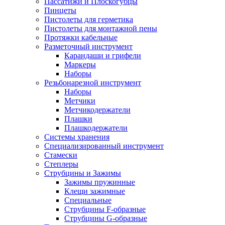
Пассатижи и Плоскогубцы
Пинцеты
Пистолеты для герметика
Пистолеты для монтажной пены
Протяжки кабельные
Разметочный инструмент
Карандаши и грифели
Маркеры
Наборы
Резьбонарезной инструмент
Наборы
Метчики
Метчикодержатели
Плашки
Плашкодержатели
Системы хранения
Специализированный инструмент
Стамески
Степлеры
Струбцины и Зажимы
Зажимы пружинные
Клещи зажимные
Специальные
Струбцины F-образные
Струбцины G-образные