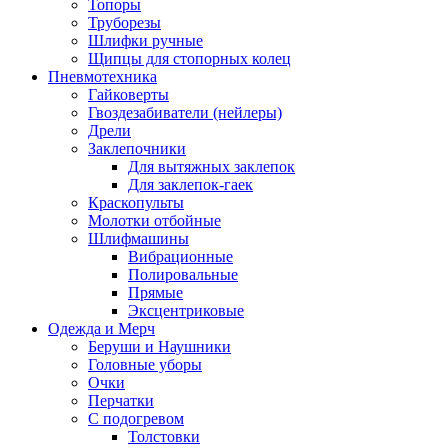
Топоры
Труборезы
Шлифки ручные
Щипцы для стопорных колец
Пневмотехника
Гайковерты
Гвоздезабиватели (нейлеры)
Дрели
Заклепочники
Для вытяжных заклепок
Для заклепок-гаек
Краскопульты
Молотки отбойные
Шлифмашины
Вибрационные
Полировальные
Прямые
Эксцентриковые
Одежда и Мерч
Беруши и Наушники
Головные уборы
Очки
Перчатки
С подогревом
Толстовки