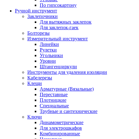
По гипсокартону
Ручной инструмент
Заклепочники
Для вытяжных заклепок
Для заклепок-гаек
Болторезы
Измерительный инструмент
Линейки
Рулетки
Угольники
Уровни
Штангенциркули
Инструменты для удаления изоляции
Кабелерезы
Клещи
Арматурные (Вязальные)
Переставные
Плотницкие
Специальные
Трубные и сантехнические
Ключи
Динамометрические
Для электрошкафов
Комбинированные