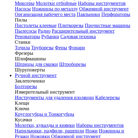
Миксеры
Молотки отбойные
Наборы инструментов
Насосы
Ножницы по металлу
Обжимной инструмент
Организация рабочего места
Паяльники
Перфораторы
Пилы
Пистолеты клеевые
Плиткорезы
Прочистные машины
Пылесосы
Радио
Расширительный инструмент
Реноваторы
Рубанки
Садовая техника
Станки
Точила
Труборезы
Фены
Фонари
Фрезеры
Шлифмашины
Шприцы для смазки
Штроборезы
Шуруповерты
Ручной инструмент
Заклепочники
Болторезы
Измерительный инструмент
Инструменты для удаления изоляции
Кабелерезы
Клещи
Ключи
Круглогубцы и Тонкогубцы
Кусачки
Молотки, кувалды и киянки
Наборы инструментов
Напильники, надфили, рашпили
Ножи
Ножницы и
Резаки
Ножовки
Обжимной инструмент