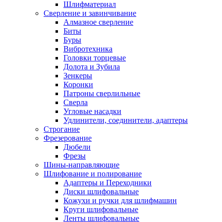
Шлифматериал
Сверление и завинчивание
Алмазное сверление
Биты
Буры
Вибротехника
Головки торцевые
Долота и Зубила
Зенкеры
Коронки
Патроны сверлильные
Сверла
Угловые насадки
Удлинители, соединители, адаптеры
Строгание
Фрезерование
Дюбели
Фрезы
Шины-направляющие
Шлифование и полирование
Адаптеры и Переходники
Диски шлифовальные
Кожухи и ручки для шлифмашин
Круги шлифовальные
Ленты шлифовальные