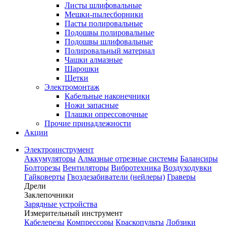
Листы шлифовальные
Мешки-пылесборники
Пасты полировальные
Подошвы полировальные
Подошвы шлифовальные
Полировальный материал
Чашки алмазные
Шарошки
Щетки
Электромонтаж
Кабельные наконечники
Ножи запасные
Плашки опрессовочные
Прочие принадлежности
Акции
Электроинструмент
Аккумуляторы
Алмазные отрезные системы
Балансиры
Болторезы
Вентиляторы
Вибротехника
Воздуходувки
Гайковерты
Гвоздезабиватели (нейлеры)
Граверы
Дрели
Заклепочники
Зарядные устройства
Измерительный инструмент
Кабелерезы
Компрессоры
Краскопульты
Лобзики