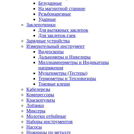
Безударные
На магнитной станине
Резьбонарезные
Ударные
Заклепочники
Для вытяжных заклепок
Для заклепок-гаек
Зарядные устройства
Измерительный инструмент
Видеоскопы
Дальномеры и Нивелиры
Миллиамперметры и Индикаторы
напряжения
Мультиметры (Тестеры)
Термометры и Тепловизоры
Токовые клещи
Кабелерезы
Компрессоры
Краскопульты
Лобзики
Миксеры
Молотки отбойные
Наборы инструментов
Насосы
Ножницы по металлу