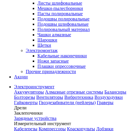
Листы шлифовальные
Мешки-пылесборники
Пасты полировальные
Подошвы полировальные
Подошвы шлифовальные
Полировальный материал
Чашки алмазные
Шарошки
Щетки
Электромонтаж
Кабельные наконечники
Ножи запасные
Плашки опрессовочные
Прочие принадлежности
Акции
Электроинструмент
Аккумуляторы
Алмазные отрезные системы
Балансиры
Болторезы
Вентиляторы
Вибротехника
Воздуходувки
Гайковерты
Гвоздезабиватели (нейлеры)
Граверы
Дрели
Заклепочники
Зарядные устройства
Измерительный инструмент
Кабелерезы
Компрессоры
Краскопульты
Лобзики