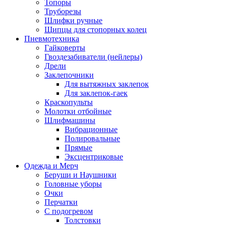
Топоры
Труборезы
Шлифки ручные
Щипцы для стопорных колец
Пневмотехника
Гайковерты
Гвоздезабиватели (нейлеры)
Дрели
Заклепочники
Для вытяжных заклепок
Для заклепок-гаек
Краскопульты
Молотки отбойные
Шлифмашины
Вибрационные
Полировальные
Прямые
Эксцентриковые
Одежда и Мерч
Беруши и Наушники
Головные уборы
Очки
Перчатки
С подогревом
Толстовки