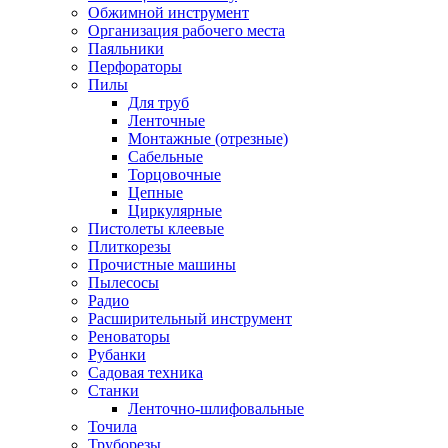
Обжимной инструмент
Организация рабочего места
Паяльники
Перфораторы
Пилы
Для труб
Ленточные
Монтажные (отрезные)
Сабельные
Торцовочные
Цепные
Циркулярные
Пистолеты клеевые
Плиткорезы
Прочистные машины
Пылесосы
Радио
Расширительный инструмент
Реноваторы
Рубанки
Садовая техника
Станки
Ленточно-шлифовальные
Точила
Труборезы