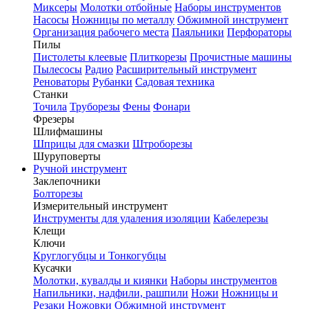
Миксеры
Молотки отбойные
Наборы инструментов
Насосы
Ножницы по металлу
Обжимной инструмент
Организация рабочего места
Паяльники
Перфораторы
Пилы
Пистолеты клеевые
Плиткорезы
Прочистные машины
Пылесосы
Радио
Расширительный инструмент
Реноваторы
Рубанки
Садовая техника
Станки
Точила
Труборезы
Фены
Фонари
Фрезеры
Шлифмашины
Шприцы для смазки
Штроборезы
Шуруповерты
Ручной инструмент
Заклепочники
Болторезы
Измерительный инструмент
Инструменты для удаления изоляции
Кабелерезы
Клещи
Ключи
Круглогубцы и Тонкогубцы
Кусачки
Молотки, кувалды и киянки
Наборы инструментов
Напильники, надфили, рашпили
Ножи
Ножницы и
Резаки
Ножовки
Обжимной инструмент