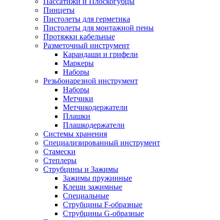
Пассатижи и Плоскогубцы
Пинцеты
Пистолеты для герметика
Пистолеты для монтажной пены
Протяжки кабельные
Разметочный инструмент
Карандаши и грифели
Маркеры
Наборы
Резьбонарезной инструмент
Наборы
Метчики
Метчикодержатели
Плашки
Плашкодержатели
Системы хранения
Специализированный инструмент
Стамески
Степлеры
Струбцины и Зажимы
Зажимы пружинные
Клещи зажимные
Специальные
Струбцины F-образные
Струбцины G-образные