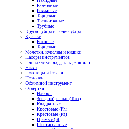
Накидные
Разводные
Рожковые
Торцевые
Трещоточные
Трубные
Круглогубцы и Тонкогубцы
Кусачки
Боковые
Торцевые
Молотки, кувалды и киянки
Наборы инструментов
Напильники, надфили, рашпили
Ножи
Ножницы и Резаки
Ножовки
Обжимной инструмент
Отвертки
Наборы
Звездообразные (Torx)
Квадратные
Крестовые (Ph)
Крестовые (Pz)
Прямые (Sl)
Шестигранные