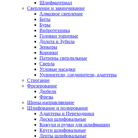
Шлифматериал
Сверление и завинчивание
Алмазное сверление
Биты
Буры
Вибротехника
Головки торцевые
Долота и Зубила
Зенкеры
Коронки
Патроны сверлильные
Сверла
Угловые насадки
Удлинители, соединители, адаптеры
Строгание
Фрезерование
Дюбели
Фрезы
Шины-направляющие
Шлифование и полирование
Адаптеры и Переходники
Диски шлифовальные
Кожухи и ручки для шлифмашин
Круги шлифовальные
Ленты шлифовальные