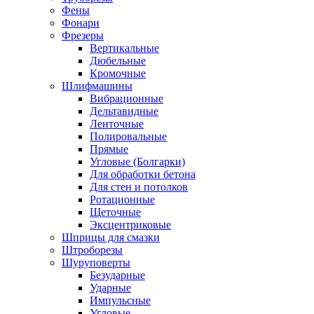
Фены
Фонари
Фрезеры
Вертикальные
Дюбельные
Кромочные
Шлифмашины
Вибрационные
Дельтавидные
Ленточные
Полировальные
Прямые
Угловые (Болгарки)
Для обработки бетона
Для стен и потолков
Ротационные
Щеточные
Эксцентриковые
Шприцы для смазки
Штроборезы
Шуруповерты
Безударные
Ударные
Импульсные
Угловые