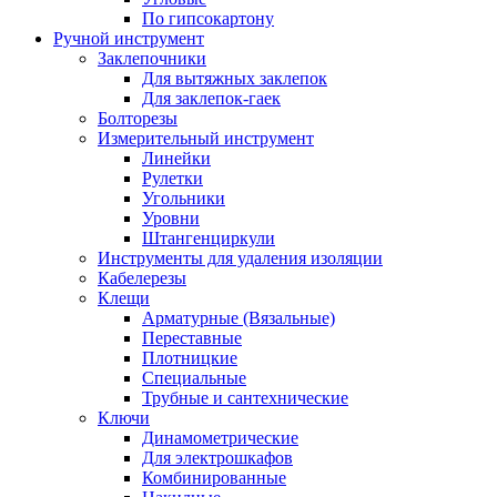
По гипсокартону
Ручной инструмент
Заклепочники
Для вытяжных заклепок
Для заклепок-гаек
Болторезы
Измерительный инструмент
Линейки
Рулетки
Угольники
Уровни
Штангенциркули
Инструменты для удаления изоляции
Кабелерезы
Клещи
Арматурные (Вязальные)
Переставные
Плотницкие
Специальные
Трубные и сантехнические
Ключи
Динамометрические
Для электрошкафов
Комбинированные