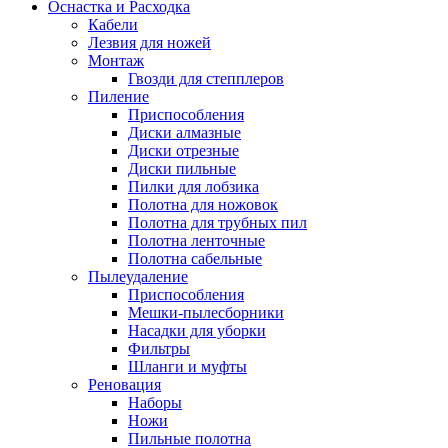
Оснастка и Расходка
Кабели
Лезвия для ножей
Монтаж
Гвозди для степплеров
Пиление
Приспособления
Диски алмазные
Диски отрезные
Диски пильные
Пилки для лобзика
Полотна для ножовок
Полотна для трубных пил
Полотна ленточные
Полотна сабельные
Пылеудаление
Приспособления
Мешки-пылесборники
Насадки для уборки
Фильтры
Шланги и муфты
Реновация
Наборы
Ножи
Пильные полотна