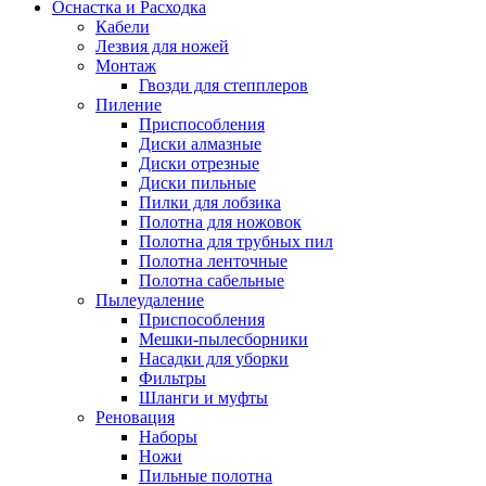
Оснастка и Расходка
Кабели
Лезвия для ножей
Монтаж
Гвозди для степплеров
Пиление
Приспособления
Диски алмазные
Диски отрезные
Диски пильные
Пилки для лобзика
Полотна для ножовок
Полотна для трубных пил
Полотна ленточные
Полотна сабельные
Пылеудаление
Приспособления
Мешки-пылесборники
Насадки для уборки
Фильтры
Шланги и муфты
Реновация
Наборы
Ножи
Пильные полотна