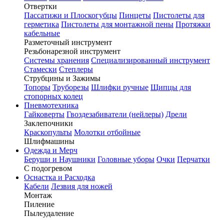
Отвертки
Пассатижи и Плоскогубцы
Пинцеты
Пистолеты для
герметика
Пистолеты для монтажной пены
Протяжки
кабельные
Разметочный инструмент
Резьбонарезной инструмент
Системы хранения
Специализированный инструмент
Стамески
Степлеры
Струбцины и Зажимы
Топоры
Труборезы
Шлифки ручные
Щипцы для
стопорных колец
Пневмотехника
Гайковерты
Гвоздезабиватели (нейлеры)
Дрели
Заклепочники
Краскопульты
Молотки отбойные
Шлифмашины
Одежда и Мерч
Беруши и Наушники
Головные уборы
Очки
Перчатки
С подогревом
Оснастка и Расходка
Кабели
Лезвия для ножей
Монтаж
Пиление
Пылеудаление