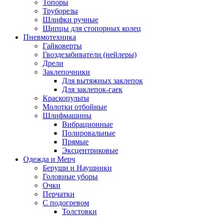
Топоры
Труборезы
Шлифки ручные
Щипцы для стопорных колец
Пневмотехника
Гайковерты
Гвоздезабиватели (нейлеры)
Дрели
Заклепочники
Для вытяжных заклепок
Для заклепок-гаек
Краскопульты
Молотки отбойные
Шлифмашины
Вибрационные
Полировальные
Прямые
Эксцентриковые
Одежда и Мерч
Беруши и Наушники
Головные уборы
Очки
Перчатки
С подогревом
Толстовки