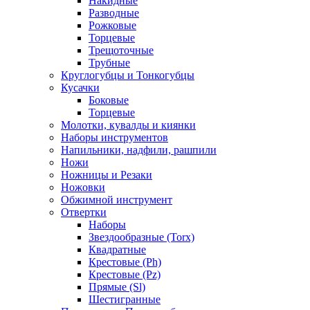
Накидные
Разводные
Рожковые
Торцевые
Трещоточные
Трубные
Круглогубцы и Тонкогубцы
Кусачки
Боковые
Торцевые
Молотки, кувалды и киянки
Наборы инструментов
Напильники, надфили, рашпили
Ножи
Ножницы и Резаки
Ножовки
Обжимной инструмент
Отвертки
Наборы
Звездообразные (Torx)
Квадратные
Крестовые (Ph)
Крестовые (Pz)
Прямые (Sl)
Шестигранные