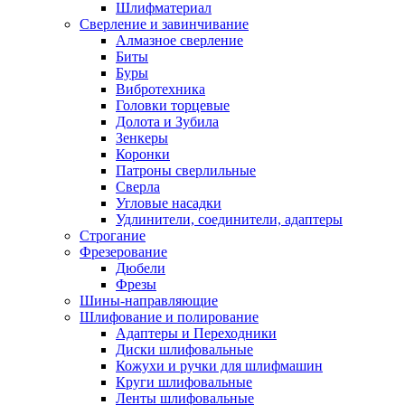
Шлифматериал
Сверление и завинчивание
Алмазное сверление
Биты
Буры
Вибротехника
Головки торцевые
Долота и Зубила
Зенкеры
Коронки
Патроны сверлильные
Сверла
Угловые насадки
Удлинители, соединители, адаптеры
Строгание
Фрезерование
Дюбели
Фрезы
Шины-направляющие
Шлифование и полирование
Адаптеры и Переходники
Диски шлифовальные
Кожухи и ручки для шлифмашин
Круги шлифовальные
Ленты шлифовальные