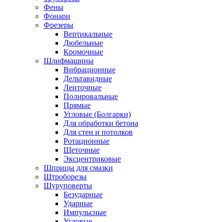
Фены
Фонари
Фрезеры
Вертикальные
Дюбельные
Кромочные
Шлифмашины
Вибрационные
Дельтавидные
Ленточные
Полировальные
Прямые
Угловые (Болгарки)
Для обработки бетона
Для стен и потолков
Ротационные
Щеточные
Эксцентриковые
Шприцы для смазки
Штроборезы
Шуруповерты
Безударные
Ударные
Импульсные
Угловые