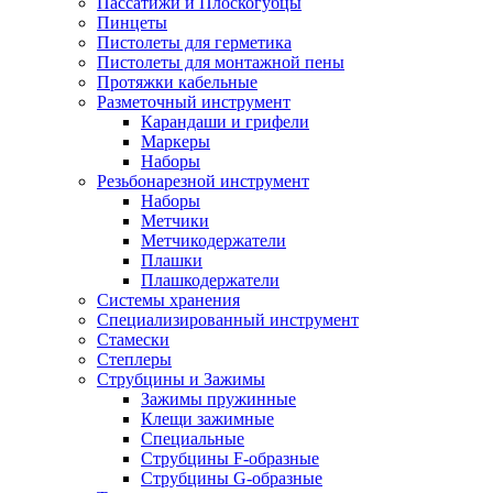
Пассатижи и Плоскогубцы
Пинцеты
Пистолеты для герметика
Пистолеты для монтажной пены
Протяжки кабельные
Разметочный инструмент
Карандаши и грифели
Маркеры
Наборы
Резьбонарезной инструмент
Наборы
Метчики
Метчикодержатели
Плашки
Плашкодержатели
Системы хранения
Специализированный инструмент
Стамески
Степлеры
Струбцины и Зажимы
Зажимы пружинные
Клещи зажимные
Специальные
Струбцины F-образные
Струбцины G-образные