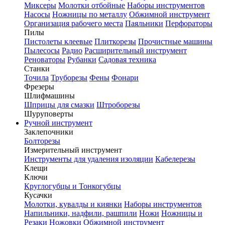
Миксеры
Молотки отбойные
Наборы инструментов
Насосы
Ножницы по металлу
Обжимной инструмент
Организация рабочего места
Паяльники
Перфораторы
Пилы
Пистолеты клеевые
Плиткорезы
Прочистные машины
Пылесосы
Радио
Расширительный инструмент
Реноваторы
Рубанки
Садовая техника
Станки
Точила
Труборезы
Фены
Фонари
Фрезеры
Шлифмашины
Шприцы для смазки
Штроборезы
Шуруповерты
Ручной инструмент
Заклепочники
Болторезы
Измерительный инструмент
Инструменты для удаления изоляции
Кабелерезы
Клещи
Ключи
Круглогубцы и Тонкогубцы
Кусачки
Молотки, кувалды и киянки
Наборы инструментов
Напильники, надфили, рашпили
Ножи
Ножницы и
Резаки
Ножовки
Обжимной инструмент