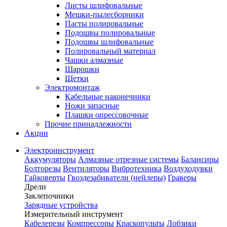
Листы шлифовальные
Мешки-пылесборники
Пасты полировальные
Подошвы полировальные
Подошвы шлифовальные
Полировальный материал
Чашки алмазные
Шарошки
Щетки
Электромонтаж
Кабельные наконечники
Ножи запасные
Плашки опрессовочные
Прочие принадлежности
Акции
Электроинструмент
Аккумуляторы
Алмазные отрезные системы
Балансиры
Болторезы
Вентиляторы
Вибротехника
Воздуходувки
Гайковерты
Гвоздезабиватели (нейлеры)
Граверы
Дрели
Заклепочники
Зарядные устройства
Измерительный инструмент
Кабелерезы
Компрессоры
Краскопульты
Лобзики