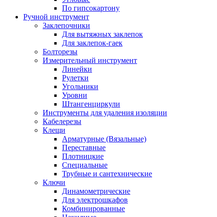
По гипсокартону
Ручной инструмент
Заклепочники
Для вытяжных заклепок
Для заклепок-гаек
Болторезы
Измерительный инструмент
Линейки
Рулетки
Угольники
Уровни
Штангенциркули
Инструменты для удаления изоляции
Кабелерезы
Клещи
Арматурные (Вязальные)
Переставные
Плотницкие
Специальные
Трубные и сантехнические
Ключи
Динамометрические
Для электрошкафов
Комбинированные