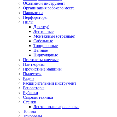
Обжимной инструмент
Организация рабочего места
Паяльники
Перфораторы
Пилы
Для труб
Ленточные
Монтажные (отрезные)
Сабельные
Торцовочные
Цепные
Циркулярные
Пистолеты клеевые
Плиткорезы
Прочистные машины
Пылесосы
Радио
Расширительный инструмент
Реноваторы
Рубанки
Садовая техника
Станки
Ленточно-шлифовальные
Точила
Труборезы