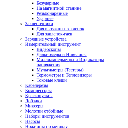
Безударные
На магнитной станине
Резьбонарезные
Ударные
Заклепочники
Для вытяжных заклепок
Для заклепок-гаек
Зарядные устройства
Измерительный инструмент
Видеоскопы
Дальномеры и Нивелиры
Миллиамперметры и Индикаторы
напряжения
Мультиметры (Тестеры)
Термометры и Тепловизоры
Токовые клещи
Кабелерезы
Компрессоры
Краскопульты
Лобзики
Миксеры
Молотки отбойные
Наборы инструментов
Насосы
Ножницы по металлу