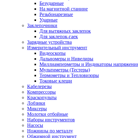
Безударные
На магнитной станине
Резьбонарезные
Ударные
Заклепочники
Для вытяжных заклепок
Для заклепок-гаек
Зарядные устройства
Измерительный инструмент
Видеоскопы
Дальномеры и Нивелиры
Миллиамперметры и Индикаторы напряжени
Мультиметры (Тестеры)
Термометры и Тепловизоры
Токовые клещи
Кабелерезы
Компрессоры
Краскопульты
Лобзики
Миксеры
Молотки отбойные
Наборы инструментов
Насосы
Ножницы по металлу
Обжимной инструмент