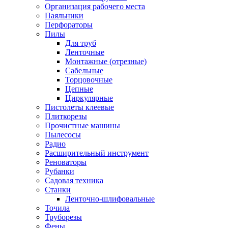
Организация рабочего места
Паяльники
Перфораторы
Пилы
Для труб
Ленточные
Монтажные (отрезные)
Сабельные
Торцовочные
Цепные
Циркулярные
Пистолеты клеевые
Плиткорезы
Прочистные машины
Пылесосы
Радио
Расширительный инструмент
Реноваторы
Рубанки
Садовая техника
Станки
Ленточно-шлифовальные
Точила
Труборезы
Фены