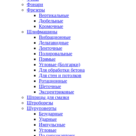
Фонари
Фрезеры
Вертикальные
Дюбельные
Кромочные
Шлифмашины
Вибрационные
Дельтавидные
Ленточные
Полировальные
Прямые
Угловые (Болгарки)
Для обработки бетона
Для стен и потолков
Ротационные
Щеточные
Эксцентриковые
Шприцы для смазки
Штроборезы
Шуруповерты
Безударные
Ударные
Импульсные
Угловые
По гипсокартону