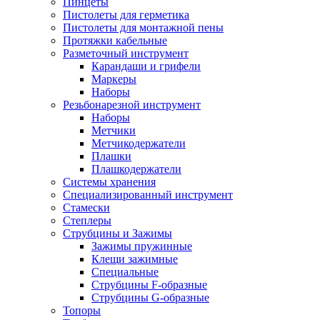
Пинцеты
Пистолеты для герметика
Пистолеты для монтажной пены
Протяжки кабельные
Разметочный инструмент
Карандаши и грифели
Маркеры
Наборы
Резьбонарезной инструмент
Наборы
Метчики
Метчикодержатели
Плашки
Плашкодержатели
Системы хранения
Специализированный инструмент
Стамески
Степлеры
Струбцины и Зажимы
Зажимы пружинные
Клещи зажимные
Специальные
Струбцины F-образные
Струбцины G-образные
Топоры