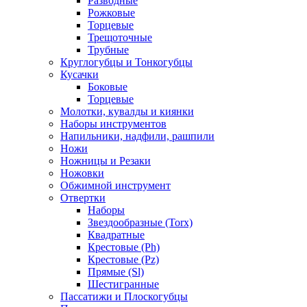
Разводные
Рожковые
Торцевые
Трещоточные
Трубные
Круглогубцы и Тонкогубцы
Кусачки
Боковые
Торцевые
Молотки, кувалды и киянки
Наборы инструментов
Напильники, надфили, рашпили
Ножи
Ножницы и Резаки
Ножовки
Обжимной инструмент
Отвертки
Наборы
Звездообразные (Torx)
Квадратные
Крестовые (Ph)
Крестовые (Pz)
Прямые (Sl)
Шестигранные
Пассатижи и Плоскогубцы