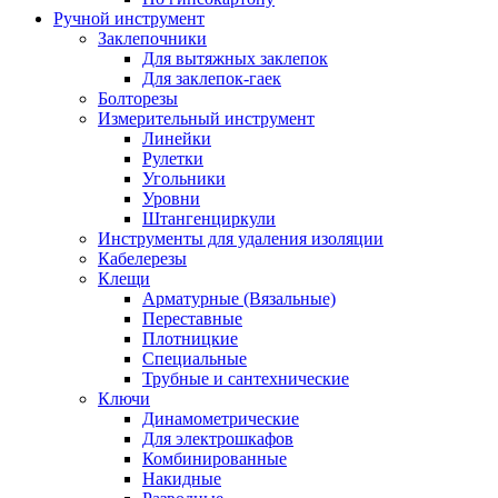
Ручной инструмент
Заклепочники
Для вытяжных заклепок
Для заклепок-гаек
Болторезы
Измерительный инструмент
Линейки
Рулетки
Угольники
Уровни
Штангенциркули
Инструменты для удаления изоляции
Кабелерезы
Клещи
Арматурные (Вязальные)
Переставные
Плотницкие
Специальные
Трубные и сантехнические
Ключи
Динамометрические
Для электрошкафов
Комбинированные
Накидные