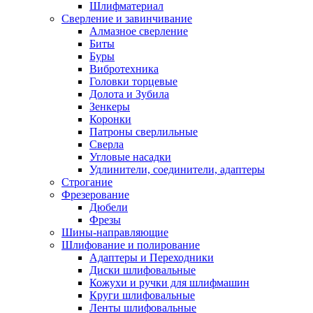
Шлифматериал
Сверление и завинчивание
Алмазное сверление
Биты
Буры
Вибротехника
Головки торцевые
Долота и Зубила
Зенкеры
Коронки
Патроны сверлильные
Сверла
Угловые насадки
Удлинители, соединители, адаптеры
Строгание
Фрезерование
Дюбели
Фрезы
Шины-направляющие
Шлифование и полирование
Адаптеры и Переходники
Диски шлифовальные
Кожухи и ручки для шлифмашин
Круги шлифовальные
Ленты шлифовальные