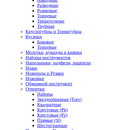
Накидные
Разводные
Рожковые
Торцевые
Трещоточные
Трубные
Круглогубцы и Тонкогубцы
Кусачки
Боковые
Торцевые
Молотки, кувалды и киянки
Наборы инструментов
Напильники, надфили, рашпили
Ножи
Ножницы и Резаки
Ножовки
Обжимной инструмент
Отвертки
Наборы
Звездообразные (Torx)
Квадратные
Крестовые (Ph)
Крестовые (Pz)
Прямые (Sl)
Шестигранные