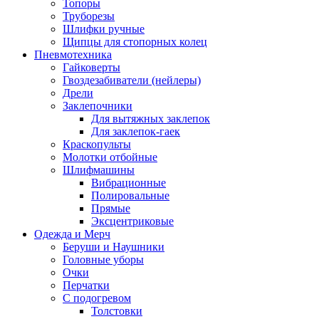
Топоры
Труборезы
Шлифки ручные
Щипцы для стопорных колец
Пневмотехника
Гайковерты
Гвоздезабиватели (нейлеры)
Дрели
Заклепочники
Для вытяжных заклепок
Для заклепок-гаек
Краскопульты
Молотки отбойные
Шлифмашины
Вибрационные
Полировальные
Прямые
Эксцентриковые
Одежда и Мерч
Беруши и Наушники
Головные уборы
Очки
Перчатки
С подогревом
Толстовки