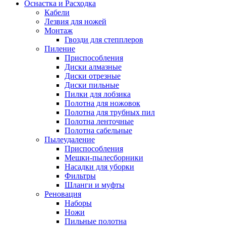
Оснастка и Расходка
Кабели
Лезвия для ножей
Монтаж
Гвозди для степплеров
Пиление
Приспособления
Диски алмазные
Диски отрезные
Диски пильные
Пилки для лобзика
Полотна для ножовок
Полотна для трубных пил
Полотна ленточные
Полотна сабельные
Пылеудаление
Приспособления
Мешки-пылесборники
Насадки для уборки
Фильтры
Шланги и муфты
Реновация
Наборы
Ножи
Пильные полотна