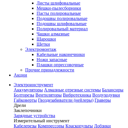
Листы шлифовальные
Мешки-пылесборники
Пасты полировальные
Подошвы полировальные
Подошвы шлифовальные
Полировальный материал
Чашки алмазные
Шарошки
Щетки
Электромонтаж
Кабельные наконечники
Ножи запасные
Плашки опрессовочные
Прочие принадлежности
Акции
Электроинструмент
Аккумуляторы
Алмазные отрезные системы
Балансиры
Болторезы
Вентиляторы
Вибротехника
Воздуходувки
Гайковерты
Гвоздезабиватели (нейлеры)
Граверы
Дрели
Заклепочники
Зарядные устройства
Измерительный инструмент
Кабелерезы
Компрессоры
Краскопульты
Лобзики