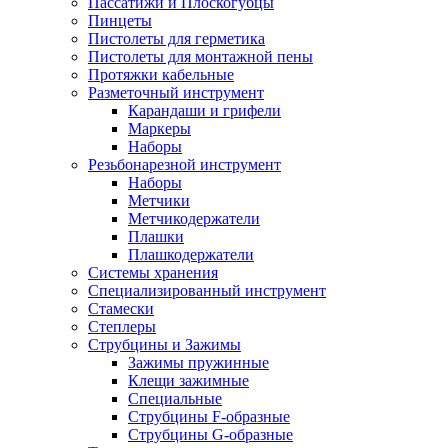
Пассатижи и Плоскогубцы
Пинцеты
Пистолеты для герметика
Пистолеты для монтажной пены
Протяжки кабельные
Разметочный инструмент
Карандаши и грифели
Маркеры
Наборы
Резьбонарезной инструмент
Наборы
Метчики
Метчикодержатели
Плашки
Плашкодержатели
Системы хранения
Специализированный инструмент
Стамески
Степлеры
Струбцины и Зажимы
Зажимы пружинные
Клещи зажимные
Специальные
Струбцины F-образные
Струбцины G-образные