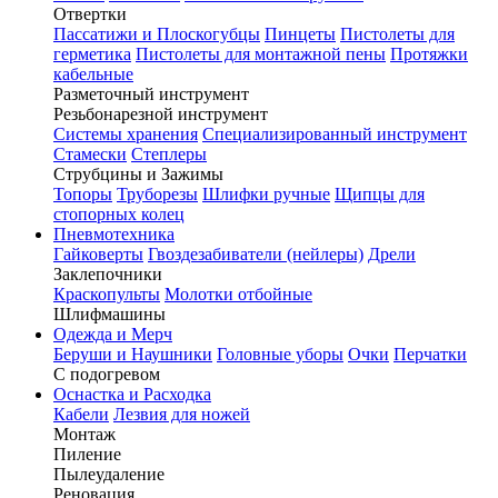
Отвертки
Пассатижи и Плоскогубцы
Пинцеты
Пистолеты для
герметика
Пистолеты для монтажной пены
Протяжки
кабельные
Разметочный инструмент
Резьбонарезной инструмент
Системы хранения
Специализированный инструмент
Стамески
Степлеры
Струбцины и Зажимы
Топоры
Труборезы
Шлифки ручные
Щипцы для
стопорных колец
Пневмотехника
Гайковерты
Гвоздезабиватели (нейлеры)
Дрели
Заклепочники
Краскопульты
Молотки отбойные
Шлифмашины
Одежда и Мерч
Беруши и Наушники
Головные уборы
Очки
Перчатки
С подогревом
Оснастка и Расходка
Кабели
Лезвия для ножей
Монтаж
Пиление
Пылеудаление
Реновация