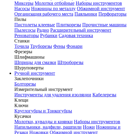
Миксеры
Молотки отбойные
Наборы инструментов
Насосы
Ножницы по металлу
Обжимной инструмент
Организация рабочего места
Паяльники
Перфораторы
Пилы
Пистолеты клеевые
Плиткорезы
Прочистные машины
Пылесосы
Радио
Расширительный инструмент
Реноваторы
Рубанки
Садовая техника
Станки
Точила
Труборезы
Фены
Фонари
Фрезеры
Шлифмашины
Шприцы для смазки
Штроборезы
Шуруповерты
Ручной инструмент
Заклепочники
Болторезы
Измерительный инструмент
Инструменты для удаления изоляции
Кабелерезы
Клещи
Ключи
Круглогубцы и Тонкогубцы
Кусачки
Молотки, кувалды и киянки
Наборы инструментов
Напильники, надфили, рашпили
Ножи
Ножницы и
Резаки
Ножовки
Обжимной инструмент