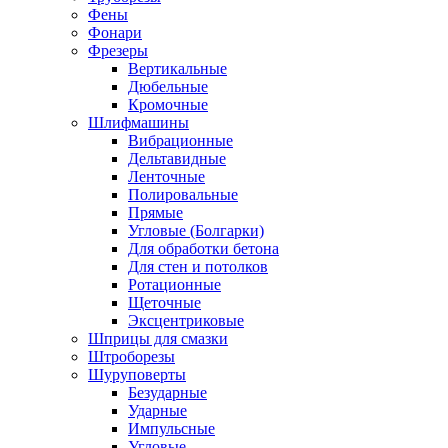
Фены
Фонари
Фрезеры
Вертикальные
Дюбельные
Кромочные
Шлифмашины
Вибрационные
Дельтавидные
Ленточные
Полировальные
Прямые
Угловые (Болгарки)
Для обработки бетона
Для стен и потолков
Ротационные
Щеточные
Эксцентриковые
Шприцы для смазки
Штроборезы
Шуруповерты
Безударные
Ударные
Импульсные
Угловые