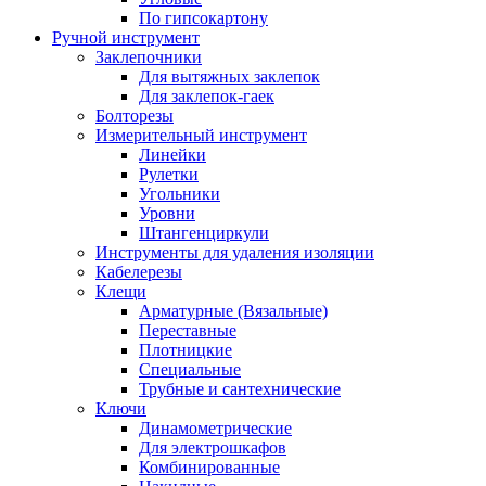
По гипсокартону
Ручной инструмент
Заклепочники
Для вытяжных заклепок
Для заклепок-гаек
Болторезы
Измерительный инструмент
Линейки
Рулетки
Угольники
Уровни
Штангенциркули
Инструменты для удаления изоляции
Кабелерезы
Клещи
Арматурные (Вязальные)
Переставные
Плотницкие
Специальные
Трубные и сантехнические
Ключи
Динамометрические
Для электрошкафов
Комбинированные