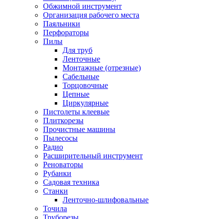
Обжимной инструмент
Организация рабочего места
Паяльники
Перфораторы
Пилы
Для труб
Ленточные
Монтажные (отрезные)
Сабельные
Торцовочные
Цепные
Циркулярные
Пистолеты клеевые
Плиткорезы
Прочистные машины
Пылесосы
Радио
Расширительный инструмент
Реноваторы
Рубанки
Садовая техника
Станки
Ленточно-шлифовальные
Точила
Труборезы