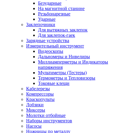
Безударные
На магнитной станине
Резьбонарезные
Ударные
Заклепочники
Для вытяжных заклепок
Для заклепок-гаек
Зарядные устройства
Измерительный инструмент
Видеоскопы
Дальномеры и Нивелиры
Миллиамперметры и Индикаторы
напряжения
Мультиметры (Тестеры)
Термометры и Тепловизоры
Токовые клещи
Кабелерезы
Компрессоры
Краскопульты
Лобзики
Миксеры
Молотки отбойные
Наборы инструментов
Насосы
Ножницы по металлу