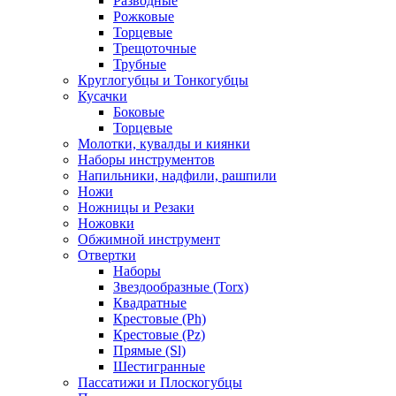
Разводные
Рожковые
Торцевые
Трещоточные
Трубные
Круглогубцы и Тонкогубцы
Кусачки
Боковые
Торцевые
Молотки, кувалды и киянки
Наборы инструментов
Напильники, надфили, рашпили
Ножи
Ножницы и Резаки
Ножовки
Обжимной инструмент
Отвертки
Наборы
Звездообразные (Torx)
Квадратные
Крестовые (Ph)
Крестовые (Pz)
Прямые (Sl)
Шестигранные
Пассатижи и Плоскогубцы