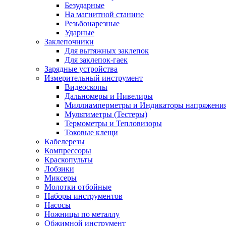
Безударные
На магнитной станине
Резьбонарезные
Ударные
Заклепочники
Для вытяжных заклепок
Для заклепок-гаек
Зарядные устройства
Измерительный инструмент
Видеоскопы
Дальномеры и Нивелиры
Миллиамперметры и Индикаторы напряжени
Мультиметры (Тестеры)
Термометры и Тепловизоры
Токовые клещи
Кабелерезы
Компрессоры
Краскопульты
Лобзики
Миксеры
Молотки отбойные
Наборы инструментов
Насосы
Ножницы по металлу
Обжимной инструмент