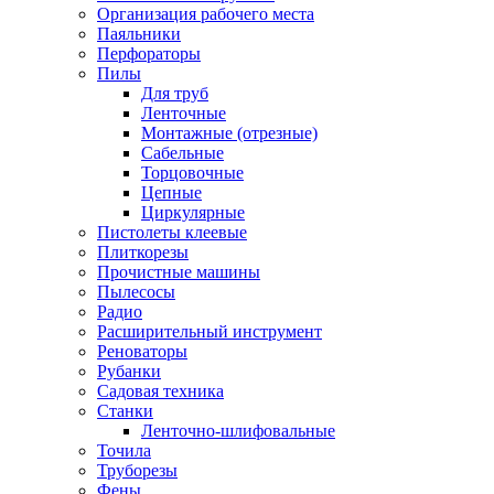
Организация рабочего места
Паяльники
Перфораторы
Пилы
Для труб
Ленточные
Монтажные (отрезные)
Сабельные
Торцовочные
Цепные
Циркулярные
Пистолеты клеевые
Плиткорезы
Прочистные машины
Пылесосы
Радио
Расширительный инструмент
Реноваторы
Рубанки
Садовая техника
Станки
Ленточно-шлифовальные
Точила
Труборезы
Фены