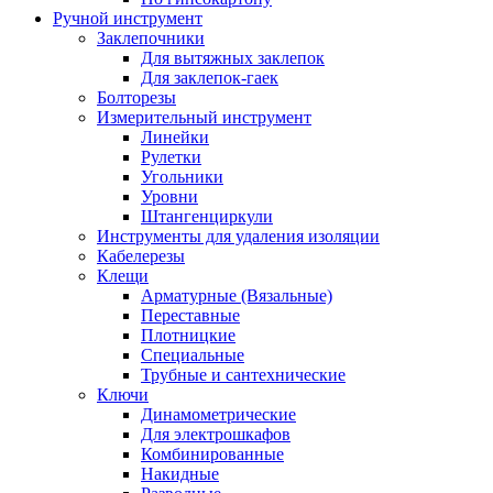
Ручной инструмент
Заклепочники
Для вытяжных заклепок
Для заклепок-гаек
Болторезы
Измерительный инструмент
Линейки
Рулетки
Угольники
Уровни
Штангенциркули
Инструменты для удаления изоляции
Кабелерезы
Клещи
Арматурные (Вязальные)
Переставные
Плотницкие
Специальные
Трубные и сантехнические
Ключи
Динамометрические
Для электрошкафов
Комбинированные
Накидные