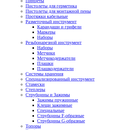
Пинцеты
Пистолеты для герметика
Пистолеты для монтажной пены
Протяжки кабельные
Разметочный инструмент
Карандаши и грифели
Маркеры
Наборы
Резьбонарезной инструмент
Наборы
Метчики
Метчикодержатели
Плашки
Плашкодержатели
Системы хранения
Специализированный инструмент
Стамески
Степлеры
Струбцины и Зажимы
Зажимы пружинные
Клещи зажимные
Специальные
Струбцины F-образные
Струбцины G-образные
Топоры