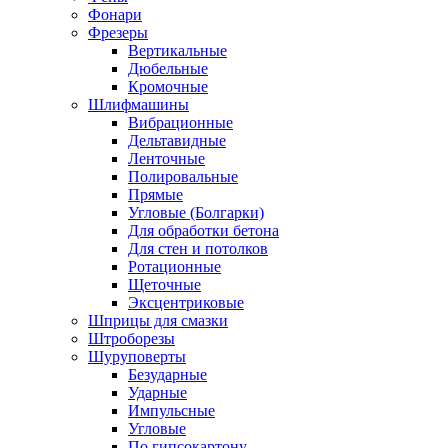
Фонари
Фрезеры
Вертикальные
Дюбельные
Кромочные
Шлифмашины
Вибрационные
Дельтавидные
Ленточные
Полировальные
Прямые
Угловые (Болгарки)
Для обработки бетона
Для стен и потолков
Ротационные
Щеточные
Эксцентриковые
Шприцы для смазки
Штроборезы
Шуруповерты
Безударные
Ударные
Импульсные
Угловые
По гипсокартону